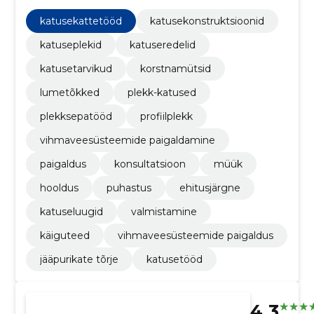
vihmaveesüsteemide paigaldus, paigaldus
katusekattetööd
katusekonstruktsioonid
katuseplekid
katuseredelid
katusetarvikud
korstnamütsid
lumetõkked
plekk-katused
plekksepatööd
profiilplekk
vihmaveesüsteemide paigaldamine
paigaldus
konsultatsioon
müük
hooldus
puhastus
ehitusjärgne
katuseluugid
valmistamine
käiguteed
vihmaveesüsteemide paigaldus
jääpurikate tõrje
katusetööd
4.3