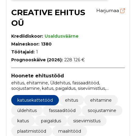
CREATIVE EHITUS
Harjumaa
OÜ
Krediidiskoor:
Usaldusväärne
Maineskoor:
1380
Töötajaid:
1
Prognooskäive (2026):
228 126 €
Hoonete ehitustööd
ehitus, ehitamine, Üldehitus, fassaaditööd,
soojustamine, katus, paigaldus, siseviimistlus,
plaatimistööd, maalritööd
katusekattetööd
ehitus
ehitamine
üldehitus
fassaaditööd
soojustamine
katus
paigaldus
siseviimistlus
plaatimistööd
maalritööd