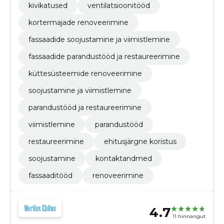
kivikatused
ventilatsioonitööd
kortermajade renoveerimine
fassaadide soojustamine ja viimistlemine
fassaadide parandustööd ja restaureerimine
küttesüsteemide renoveerimine
soojustamine ja viimistlemine
parandustööd ja restaureerimine
viimistlemine
parandustööd
restaureerimine
ehitusjärgne koristus
soojustamine
kontaktandmed
fassaaditööd
renoveerimine
4.7
11 hinnangut