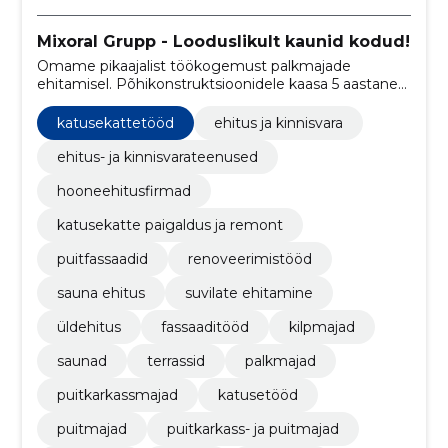
Mixoral Grupp - Looduslikult kaunid kodud!
Omame pikaajalist töökogemust palkmajade
ehitamisel. Põhikonstruktsioonidele kaasa 5 aastane
garantii.
katusekattetööd
ehitus ja kinnisvara
ehitus- ja kinnisvarateenused
hooneehitusfirmad
katusekatte paigaldus ja remont
puitfassaadid
renoveerimistööd
sauna ehitus
suvilate ehitamine
üldehitus
fassaaditööd
kilpmajad
saunad
terrassid
palkmajad
puitkarkassmajad
katusetööd
puitmajad
puitkarkass- ja puitmajad