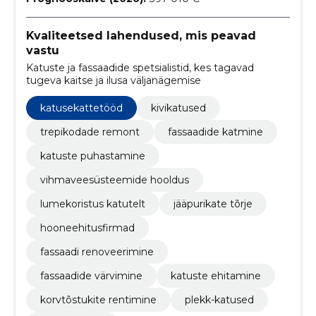
Kvaliteetsed lahendused, mis peavad
vastu
Katuste ja fassaadide spetsialistid, kes tagavad
tugeva kaitse ja ilusa väljanägemise
katusekattetööd
kivikatused
trepikodade remont
fassaadide katmine
katuste puhastamine
vihmaveesüsteemide hooldus
lumekoristus katutelt
jääpurikate tõrje
hooneehitusfirmad
fassaadi renoveerimine
fassaadide värvimine
katuste ehitamine
korvtõstukite rentimine
plekk-katused