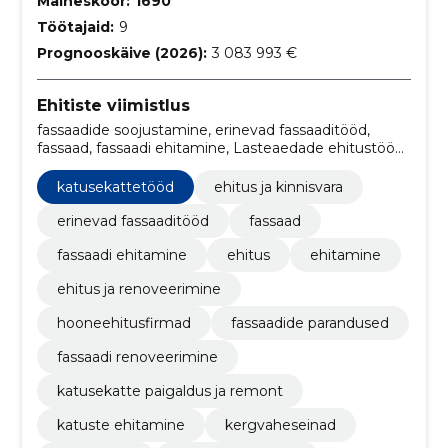
Maineskoor:
1690
Töötajaid:
9
Prognooskäive (2026):
3 083 993 €
Ehitiste viimistlus
fassaadide soojustamine, erinevad fassaaditööd,
fassaad, fassaadi ehitamine, Lasteaedade ehitustööd,
Uste ja akende paigaldamine, ehitus, ehitamine,
ehitus ja renoveerimine, fassaadi renoveerimine
katusekattetööd
ehitus ja kinnisvara
erinevad fassaaditööd
fassaad
fassaadi ehitamine
ehitus
ehitamine
ehitus ja renoveerimine
hooneehitusfirmad
fassaadide parandused
fassaadi renoveerimine
katusekatte paigaldus ja remont
katuste ehitamine
kergvaheseinad