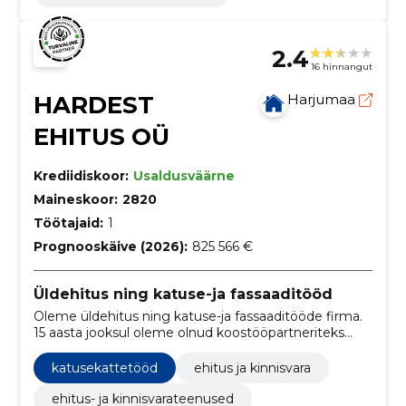
2.4
16 hinnangut
HARDEST
Harjumaa
EHITUS OÜ
Krediidiskoor:
Usaldusväärne
Maineskoor:
2820
Töötajaid:
1
Prognooskäive (2026):
825 566 €
Üldehitus ning katuse-ja fassaaditööd
Oleme üldehitus ning katuse-ja fassaaditööde firma.
15 aasta jooksul oleme olnud koostööpartneriteks
paljudele ettevõtetele, eraisikust klientidele ja
renoveerinud korterelamuid koos pealeehitusega.
katusekattetööd
ehitus ja kinnisvara
ehitus- ja kinnisvarateenused