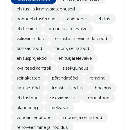
ehitus- ja kinnisvarateenused
hooneehitusfirmad
abihoone
ehitus
ehitamine
omanikujärelevalve
välisviimistlus
ehitiste siseviimistlustööd
fassaaditööd
müüri-, seinatööd
ehitusprojektid
ehitusjärelevalve
kvaliteedikontroll
sisekujundus
seinakatted
põrandatööd
remont
katusetööd
ilmastikukindlus
hooldus
ehitustööd
siseviimistlus
müüritööd
planeering
järelvalve
vundamenditööd
müüri- ja seinatööd
renoveerimine ja hooldus