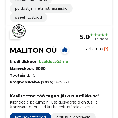
puidust ja metallist fassaadid
siseehitustööd
5.0
1 hinnang
MALITON OÜ
Tartumaa
Krediidiskoor:
Usaldusväärne
Maineskoor:
3030
Töötajaid:
10
Prognooskäive (2026):
625 550 €
Kvaliteetne töö tagab jätkusuutlikkuse!
Klientidele pakume nii usaldusväärseid ehitus- ja
kinnisvarateenuseid kui ka ehitusjärelevalvet ja
kvaliteedikontrolli, et teie projektide tulemus oleks
teile meelepärane.
katusekattetööd
ehitus ja kinnisvara