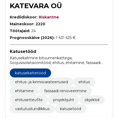
KATEVARA OÜ
Krediidiskoor:
Riskantne
Maineskoor:
2220
Töötajaid:
24
Prognooskäive (2026):
1 431 625 €
Katusetööd
Katusekatmine bituumenkattega,
Soojusisolatsioonitööd, ehitus, ehitamine, fassaadi
renoveerimine, Katusekattetööd, ehitusettevõte,
projektijuht, objektid, vastutustundlikkus
katusekattetööd
ehitus- ja kinnisvarateenused
ehitus
ehitamine
fassaadi renoveerimine
ehitusettevõte
projektijuht
objektid
vastutustundlikkus
katusetööd