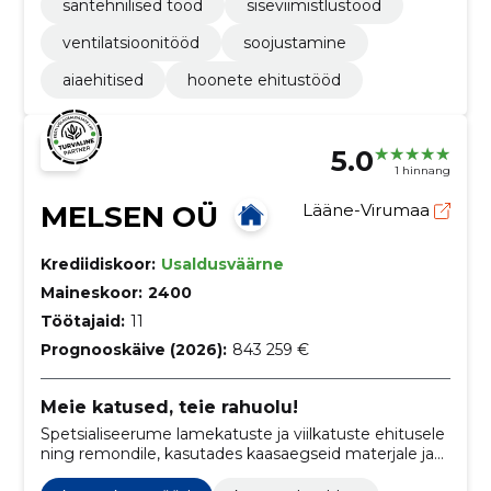
santehnilised tööd
siseviimistlustööd
ventilatsioonitööd
soojustamine
aiaehitised
hoonete ehitustööd
5.0
1 hinnang
MELSEN OÜ
Lääne-Virumaa
Krediidiskoor:
Usaldusväärne
Maineskoor:
2400
Töötajaid:
11
Prognooskäive (2026):
843 259 €
Meie katused, teie rahuolu!
Spetsialiseerume lamekatuste ja viilkatuste ehitusele
ning remondile, kasutades kaasaegseid materjale ja
töövahendeid, et tagada kvaliteetne katuseteenus