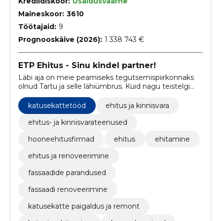
Krediidiskoor:
Usaldusväärne
Maineskoor:
3610
Töötajaid:
9
Prognooskäive (2026):
1 338 743 €
ETP Ehitus - Sinu kindel partner!
Läbi aja on meie peamiseks tegutsemispiirkonnaks
olnud Tartu ja selle lähiümbrus. Kuid nagu teistelgi
ettevõtetel, on ka meie ehitatud objekte mujal
Eestis.
katusekattetööd
ehitus ja kinnisvara
ehitus- ja kinnisvarateenused
hooneehitusfirmad
ehitus
ehitamine
ehitus ja renoveerimine
fassaadide parandused
fassaadi renoveerimine
katusekatte paigaldus ja remont