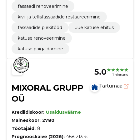
fassaadi renoveerimine
kivi- ja tellisfassaadide restaureerimine
fassaadide plekitööd
uue katuse ehitus
katuse renoveerimine
katuse paigaldamine
5.0
1 hinnang
MIXORAL GRUPP
Tartumaa
OÜ
Krediidiskoor:
Usaldusväärne
Maineskoor:
2780
Töötajaid:
8
Prognooskäive (2026):
468 213 €