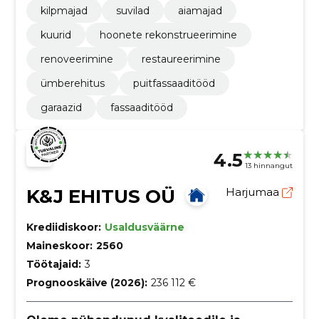
kilpmajad
suvilad
aiamajad
kuurid
hoonete rekonstrueerimine
renoveerimine
restaureerimine
ümberehitus
puitfassaaditööd
garaazid
fassaaditööd
4.5
13 hinnangut
K&J EHITUS OÜ
Harjumaa
Krediidiskoor:
Usaldusväärne
Maineskoor:
2560
Töötajaid:
3
Prognooskäive (2026):
236 112 €