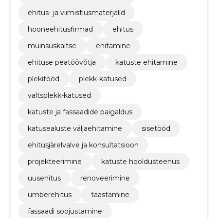
ehitus- ja viimistlusmaterjalid
hooneehitusfirmad
ehitus
muinsuskaitse
ehitamine
ehituse peatöövõtja
katuste ehitamine
plekitööd
plekk-katused
valtsplekk-katused
katuste ja fassaadide paigaldus
katusealuste väljaehitamine
sisetööd
ehitusjärelvalve ja konsultatsioon
projekteerimine
katuste hooldusteenus
uusehitus
renoveerimine
ümberehitus
taastamine
fassaadi soojustamine