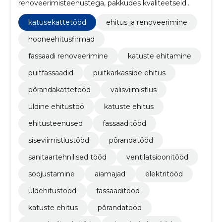
renoveerimisteenustega, pakkudes kvaliteetseid
lahendusi fassaadide renoveerimisel,
katusekattetöödel, puitfassaadide ehitamisel ning
katusekattetööd
ehitus ja renoveerimine
üldiste ehitus- ja remonttöödega.
hooneehitusfirmad
fassaadi renoveerimine
katuste ehitamine
puitfassaadid
puitkarkasside ehitus
põrandakattetööd
välisviimistlus
üldine ehitustöö
katuste ehitus
ehitusteenused
fassaaditööd
siseviimistlustööd
põrandatööd
sanitaartehnilised tööd
ventilatsioonitööd
soojustamine
aiamajad
elektritööd
üldehitustööd
fassaaditööd
katuste ehitus
põrandatööd