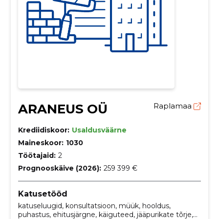
ARANEUS OÜ
Raplamaa
Krediidiskoor:
Usaldusväärne
Maineskoor:
1030
Töötajaid:
2
Prognooskäive (2026):
259 399 €
Katusetööd
katuseluugid, konsultatsioon, müük, hooldus,
puhastus, ehitusjärgne, käiguteed, jääpurikate tõrje,