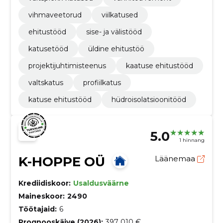
vihmaveetorud
viilkatused
ehitustööd
sise- ja välistööd
katusetööd
üldine ehitustöö
projektijuhtimisteenus
kaatuse ehitustööd
valtskatus
profiilkatus
katuse ehitustööd
hüdroisolatsioonitööd
5.0
1 hinnang
K-HOPPE OÜ
Läänemaa
Krediidiskoor:
Usaldusväärne
Maineskoor:
2490
Töötajaid:
6
Prognooskäive (2026):
397 010 €