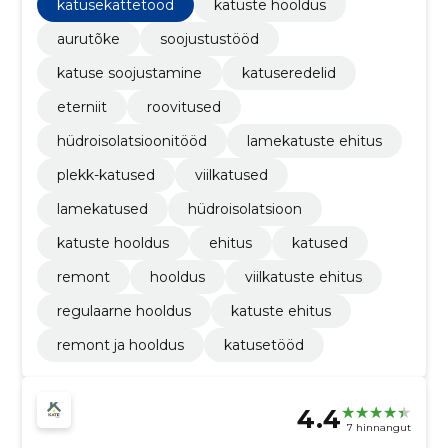
aastaringselt.
katusekattetööd
katuste hooldus
aurutõke
soojustustööd
katuse soojustamine
katuseredelid
eterniit
roovitused
hüdroisolatsioonitööd
lamekatuste ehitus
plekk-katused
viilkatused
lamekatused
hüdroisolatsioon
katuste hooldus
ehitus
katused
remont
hooldus
viilkatuste ehitus
regulaarne hooldus
katuste ehitus
remont ja hooldus
katusetööd
4.4
7 hinnangut