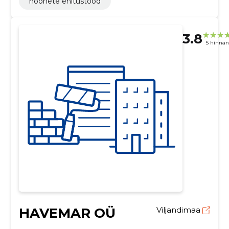
hoonete ehitustööd
3.8
5 hinna
HAVEMAR OÜ
Viljandimaa