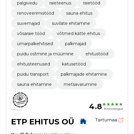
palgivedu
raieteenus
raietööd
renoveerimistööd
sauna ehitus
suvemajad
suvilate ehitamine
võsaraie tööd
võtmed kätte ehitus
ümarpalkehitised
palkmajad
puidu ostmine ja müümine
ehitustööd
ehitusteenused
katusetööd
puidu transport
palkmajade ehitamine
sauna ehitamine
metsavarumine
4.8
9 hinnangut
ETP EHITUS OÜ
Tartumaa