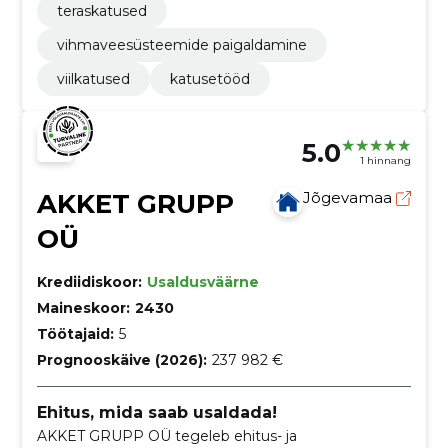
teraskatused
vihmaveesüsteemide paigaldamine
viilkatused
katusetööd
5.0
1 hinnang
AKKET GRUPP
Jõgevamaa
OÜ
Krediidiskoor:
Usaldusväärne
Maineskoor:
2430
Töötajaid:
5
Prognooskäive (2026):
237 982 €
Ehitus, mida saab usaldada!
AKKET GRUPP OÜ tegeleb ehitus- ja