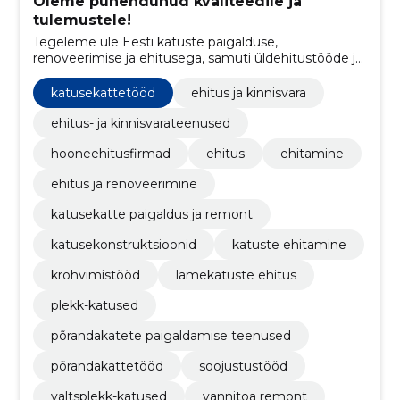
Oleme pühendunud kvaliteedile ja
tulemustele!
Tegeleme üle Eesti katuste paigalduse,
renoveerimise ja ehitusega, samuti üldehitustööde ja
projektijuhtimisteenuse pakkumisega
ehitusvaldkonnas.
katusekattetööd
ehitus ja kinnisvara
ehitus- ja kinnisvarateenused
hooneehitusfirmad
ehitus
ehitamine
ehitus ja renoveerimine
katusekatte paigaldus ja remont
katusekonstruktsioonid
katuste ehitamine
krohvimistööd
lamekatuste ehitus
plekk-katused
põrandakatete paigaldamise teenused
põrandakattetööd
soojustustööd
valtsplekk-katused
vannitoa remont