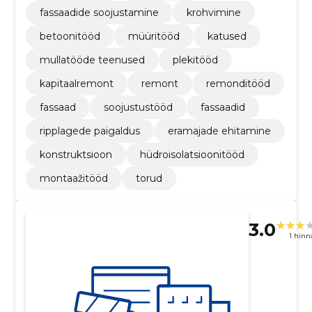
fassaadide soojustamine
krohvimine
betoonitööd
müüritööd
katused
mullatööde teenused
plekitööd
kapitaalremont
remont
remonditööd
fassaad
soojustustööd
fassaadid
ripplagede paigaldus
eramajade ehitamine
konstruktsioon
hüdroisolatsioonitööd
montaažitööd
torud
3.0
1 hin