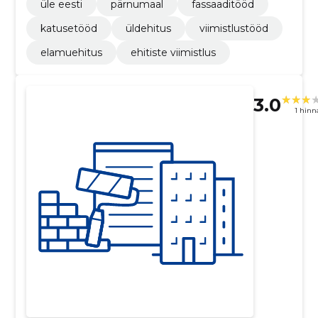
üle eesti
pärnumaal
fassaaditööd
katusetööd
üldehitus
viimistlustööd
elamuehitus
ehitiste viimistlus
3.0
1 hin