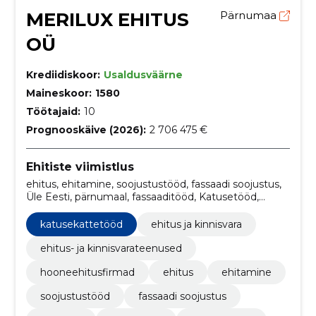
MERILUX EHITUS
Pärnumaa
OÜ
Krediidiskoor:
Usaldusväärne
Maineskoor:
1580
Töötajaid:
10
Prognooskäive (2026):
2 706 475 €
Ehitiste viimistlus
ehitus, ehitamine, soojustustööd, fassaadi soojustus,
Üle Eesti, pärnumaal, fassaaditööd, Katusetööd,
Üldehitus, viimistlustööd
katusekattetööd
ehitus ja kinnisvara
ehitus- ja kinnisvarateenused
hooneehitusfirmad
ehitus
ehitamine
soojustustööd
fassaadi soojustus