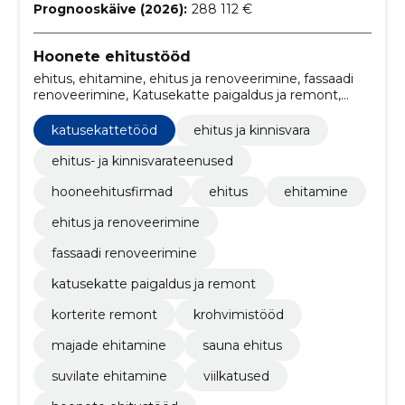
Prognooskäive (2026):
288 112 €
Hoonete ehitustööd
ehitus, ehitamine, ehitus ja renoveerimine, fassaadi
renoveerimine, Katusekatte paigaldus ja remont,
Katusekattetööd, Korterite remont, krohvimistööd,
Majade ehitamine, sauna ehitus
katusekattetööd
ehitus ja kinnisvara
ehitus- ja kinnisvarateenused
hooneehitusfirmad
ehitus
ehitamine
ehitus ja renoveerimine
fassaadi renoveerimine
katusekatte paigaldus ja remont
korterite remont
krohvimistööd
majade ehitamine
sauna ehitus
suvilate ehitamine
viilkatused