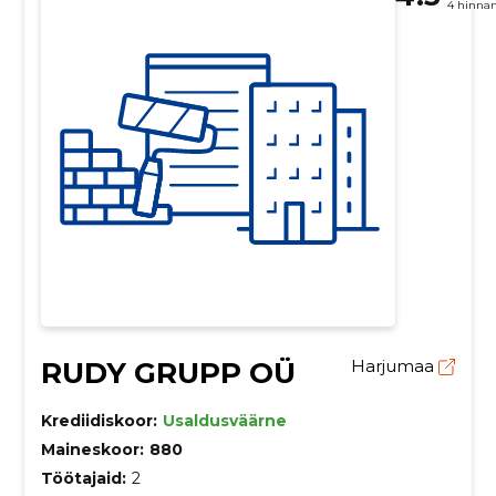
4 hinna
RUDY GRUPP OÜ
Harjumaa
Krediidiskoor:
Usaldusväärne
Maineskoor:
880
Töötajaid:
2