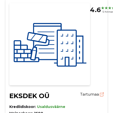
4.6
5 hinna
EKSDEK OÜ
Tartumaa
Krediidiskoor:
Usaldusväärne