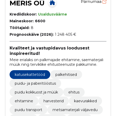
MERIS OÜ
Pärnumaa
Krediidiskoor:
Usaldusväärne
Maineskoor:
6600
Töötajaid:
8
Prognooskäive (2026):
1 248 405 €
Kvaliteet ja vastupidavus loodusest
inspireeritud!
Meie erialaks on palkmajade ehitamine, saematerjali
müük ning terviklike ehitusteenuste pakkumine.
katusekattetööd
palkehitised
puidu- ja paberitööstus
puidu kokkuost ja müük
ehitus
ehitamine
harvesterid
kaevurakked
puidu transport
metsamaterjali väljavedu