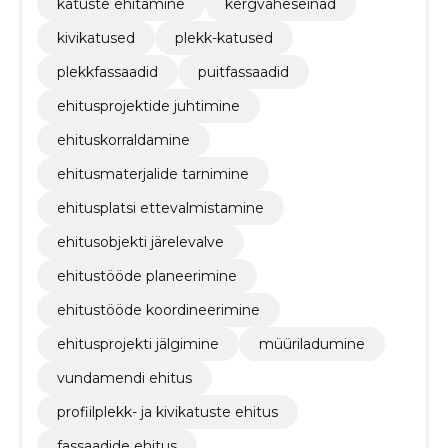
katuste ehitamine
kergvaheseinad
kivikatused
plekk-katused
plekkfassaadid
puitfassaadid
ehitusprojektide juhtimine
ehituskorraldamine
ehitusmaterjalide tarnimine
ehitusplatsi ettevalmistamine
ehitusobjekti järelevalve
ehitustööde planeerimine
ehitustööde koordineerimine
ehitusprojekti jälgimine
müüriladumine
vundamendi ehitus
profiilplekk- ja kivikatuste ehitus
fassaadide ehitus