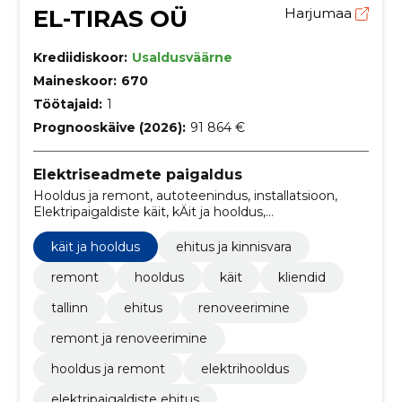
EL-TIRAS OÜ
Harjumaa
Krediidiskoor:
Usaldusväärne
Maineskoor:
670
Töötajaid:
1
Prognooskäive (2026):
91 864 €
Elektriseadmete paigaldus
Hooldus ja remont, autoteenindus, installatsioon,
Elektripaigaldiste käit, kÄit ja hooldus,
elektripaigaldiste kÄit ja hooldus, Elektriavariide
kõrvaldamine, elektripaigaldiste ehitus, elektrihooldus,
käit ja hooldus
ehitus ja kinnisvara
remont ja renoveerimine
remont
hooldus
käit
kliendid
tallinn
ehitus
renoveerimine
remont ja renoveerimine
hooldus ja remont
elektrihooldus
elektripaigaldiste ehitus