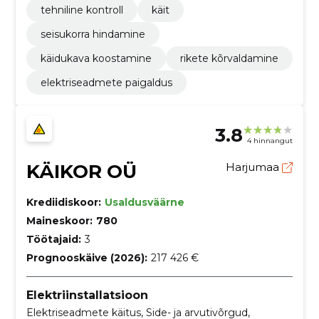
tehniline kontroll
käit
seisukorra hindamine
käidukava koostamine
rikete kõrvaldamine
elektriseadmete paigaldus
3.8
4 hinnangut
KÄIKOR OÜ
Harjumaa
Krediidiskoor:
Usaldusväärne
Maineskoor:
780
Töötajaid:
3
Prognooskäive (2026):
217 426 €
Elektriinstallatsioon
Elektriseadmete käitus, Side- ja arvutivõrgud,