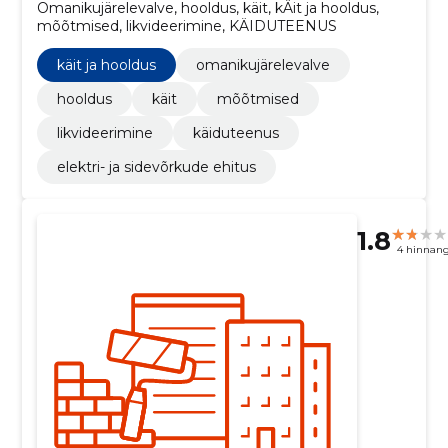
Omanikujärelevalve, hooldus, käit, kÄit ja hooldus,
mõõtmised, likvideerimine, KÄIDUTEENUS
käit ja hooldus
omanikujärelevalve
hooldus
käit
mõõtmised
likvideerimine
käiduteenus
elektri- ja sidevõrkude ehitus
1.8
4 hinnan