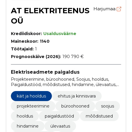
AT ELEKTRITEENUS
Harjumaa
OÜ
Krediidiskoor:
Usaldusväärne
Maineskoor:
1140
Töötajaid:
1
Prognooskäive (2026):
190 790 €
Elektriseadmete paigaldus
Projekteerimine, büroohooned, Soojus, hooldus,
Paigaldustööd, mõõdistused, hindamine, ülevaatus,
tehniline kontroll, käit
käit ja hooldus
ehitus ja kinnisvara
projekteerimine
büroohooned
soojus
hooldus
paigaldustööd
mõõdistused
hindamine
ülevaatus