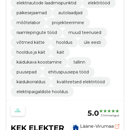
elektriautode laadimispunktid
elektritööd
päikesejaamad
autolaadijad
mõõtelabor
projekteerimine
raamlepingute tööd
muud teenused
võtmed kätte
hooldus
üle eesti
hooldus ja käit
käit
käidukava koostamine
tallinn
puusepad
ehituspuusepa tööd
käidukorraldus
kvaliteetsed elektritööd
elektripaigaldiste hooldus
5.0
3 hinnangut
KEK ELEKTER
Lääne-Virumaa