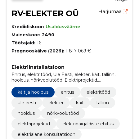
RV-ELEKTER OÜ
Harjumaa
Krediidiskoor:
Usaldusväärne
Maineskoor:
2490
Töötajaid:
16
Prognooskäive (2026):
1 817 069 €
Elektriinstallatsioon
Ehitus, elektritööd, Üle Eesti, elekter, käit, tallinn,
hooldus, nõrkvoolutööd, Elektriprojektid,
elektripaigaldiste ehitus
käit ja hooldus
ehitus
elektritööd
üle eesti
elekter
käit
tallinn
hooldus
nõrkvoolutööd
elektriprojektid
elektripaigaldiste ehitus
elektrialane konsultatsioon