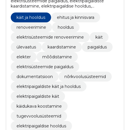
elektrisüsteemide paigaldus, elektripaigaldiste
kaardistamine, elektripaigaldise hooldus,
tugevvoolusüsteemid, käidukava koostamine,
Elektripaigaldiste käit, kÄit ja hooldus,
käit ja hooldus
ehitus ja kinnisvara
elektripaigaldiste kÄit ja hooldus,
nõrkvoolusüsteemid, dokumentatsioon
renoveerimine
hooldus
elektrisüsteemide renoveerimine
käit
ülevaatus
kaardistamine
paigaldus
elekter
mõõdistamine
elektrisüsteemide paigaldus
dokumentatsioon
nõrkvoolusüsteemid
elektripaigaldiste käit ja hooldus
elektripaigaldiste käit
käidukava koostamine
tugevvoolusüsteemid
elektripaigaldise hooldus