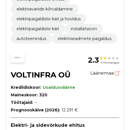
elektriavariide kõrvaldamine
elektripaigaldiste käit ja hooldus
elektripaigaldiste käit
installatsioon
autoteenindus
elektriseadmete paigaldus
2.3
4 hinnangut
VOLTINFRA OÜ
Läänemaa
Krediidiskoor:
Usaldusväärne
Maineskoor:
320
Töötajaid:
–
Prognooskäive (2026):
12 291 €
Elektri- ja sidevõrkude ehitus