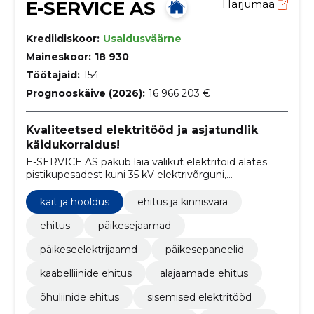
E-SERVICE AS
Harjumaa
Krediidiskoor:
Usaldusväärne
Maineskoor:
18 930
Töötajaid:
154
Prognooskäive (2026):
16 966 203 €
Kvaliteetsed elektritööd ja asjatundlik
käidukorraldus!
E-SERVICE AS pakub laia valikut elektritöid alates
pistikupesadest kuni 35 kV elektrivõrguni,
keskendudes rohelisele mõtteviisile ja päikeseenergia
ning elektriauto laadijate lahendustele.
käit ja hooldus
ehitus ja kinnisvara
ehitus
päikesejaamad
päikeseelektrijaamd
päikesepaneelid
kaabelliinide ehitus
alajaamade ehitus
õhuliinide ehitus
sisemised elektritööd