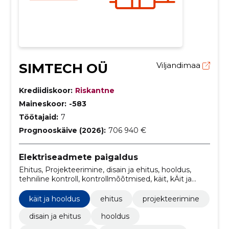
SIMTECH OÜ
Viljandimaa
Krediidiskoor:
Riskantne
Maineskoor:
-583
Töötajaid:
7
Prognooskäive (2026):
706 940 €
Elektriseadmete paigaldus
Ehitus, Projekteerimine, disain ja ehitus, hooldus,
tehniline kontroll, kontrollmõõtmised, käit, kÄit ja
hooldus
käit ja hooldus
ehitus
projekteerimine
disain ja ehitus
hooldus