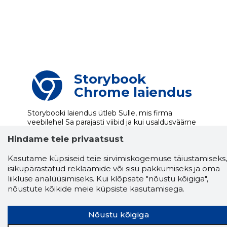
Storybook
Chrome laiendus
Storybooki laiendus ütleb Sulle, mis firma
veebilehel Sa parajasti viibid ja kui usaldusväärne
see firma täna on.
LAADI LAIENDUS ALLA
Hindame teie privaatsust
Kasutame küpsiseid teie sirvimiskogemuse täiustamiseks,
isikupärastatud reklaamide või sisu pakkumiseks ja oma
Näed helistaja tausta!
Storybooki Äpp toob
liikluse analüüsimiseks. Kui klõpsate "nõustu kõigiga",
Sinuni
OTSEKONTAKTID
400 000 Eesti
nõustute kõikide meie küpsiste kasutamisega.
ettevõtte ja isikute kohta (juhid, ametnikud).
Andmed on rikastatud maksevõime ja
finantsinfoga.
Nõustu kõigiga