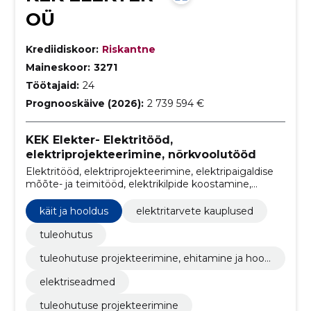
OÜ
Krediidiskoor:
Riskantne
Maineskoor:
3271
Töötajaid:
24
Prognooskäive (2026):
2 739 594 €
KEK Elekter- Elektritööd,
elektriprojekteerimine, nõrkvoolutööd
Elektritööd, elektriprojekteerimine, elektripaigaldise
mõõte- ja teimitööd, elektrikilpide koostamine,
elektripaigaldiste käit ja hooldus, nõrkvoolutööd,
elektrikaupade müük
käit ja hooldus
elektritarvete kauplused
tuleohutus
tuleohutuse projekteerimine, ehitamine ja hool
damine
elektriseadmed
tuleohutuse projekteerimine