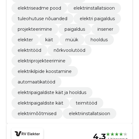
elektriseadme pood
elektriinstallatsioon
tuleohutuse nõuanded
elektri paigaldus
projekteerimine
paigaldus
insener
elekter
käit
müük
hooldus
elektritööd
nõrkvoolutööd
elektriprojekteerimine
elektrikilpide koostamine
automaatikatööd
elektripaigaldiste käit ja hooldus
elektripaigaldiste käit
teimitööd
elektrimõõtmised
elektriinstallatsioon
4.3
4 hinnangut