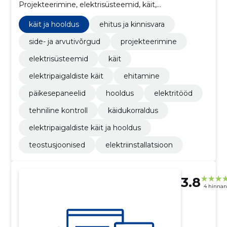
Projekteerimine, elektrisüsteemid, käit,
Elektripaigaldiste käit, ehitamine, päikesepaneelid,
hooldus, elektritööd
käit ja hooldus
ehitus ja kinnisvara
side- ja arvutivõrgud
projekteerimine
elektrisüsteemid
käit
elektripaigaldiste käit
ehitamine
päikesepaneelid
hooldus
elektritööd
tehniline kontroll
käidukorraldus
elektripaigaldiste käit ja hooldus
teostusjoonised
elektriinstallatsioon
3.8
4 hinna