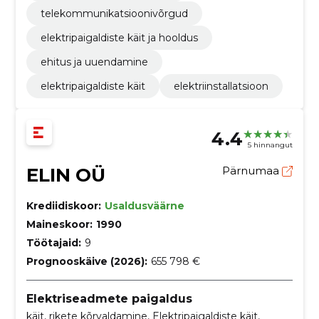
telekommunikatsioonivõrgud
elektripaigaldiste käit ja hooldus
ehitus ja uuendamine
elektripaigaldiste käit
elektriinstallatsioon
4.4
5 hinnangut
ELIN OÜ
Pärnumaa
Krediidiskoor:
Usaldusväärne
Maineskoor:
1990
Töötajaid:
9
Prognooskäive (2026):
655 798 €
Elektriseadmete paigaldus
käit, rikete kõrvaldamine, Elektripaigaldiste käit,