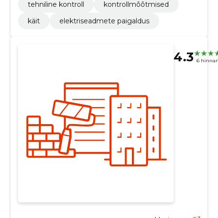
tehniline kontroll
kontrollmõõtmised
käit
elektriseadmete paigaldus
4.3
6 hinna