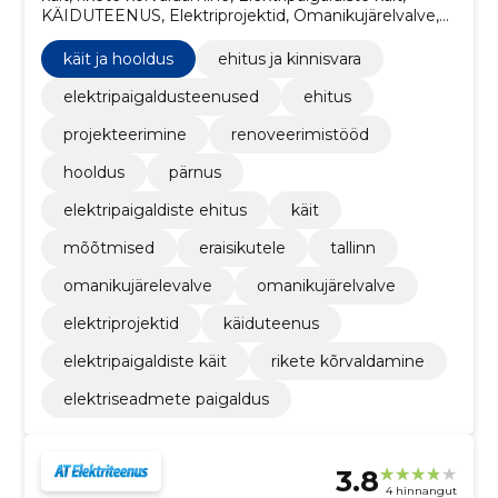
KÄIDUTEENUS, Elektriprojektid, Omanikujärelvalve,
Omanikujärelevalve, tallinn, eraisikutele, mõõtmised
käit ja hooldus
ehitus ja kinnisvara
elektripaigaldusteenused
ehitus
projekteerimine
renoveerimistööd
hooldus
pärnus
elektripaigaldiste ehitus
käit
mõõtmised
eraisikutele
tallinn
omanikujärelevalve
omanikujärelvalve
elektriprojektid
käiduteenus
elektripaigaldiste käit
rikete kõrvaldamine
elektriseadmete paigaldus
3.8
4 hinnangut