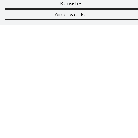
Küpsistest
Ainult vajalikud
Tööriistad
Sooduspakkumised
Hanked
Tööturg
Sihtkliendid
Rakendused
Lisavõimalused
Inforegister
Krediidihaldus
Raportid
Müügihaldus CRM
API
Ettevõttest
Grupist
Kontakt
Liitu meiega