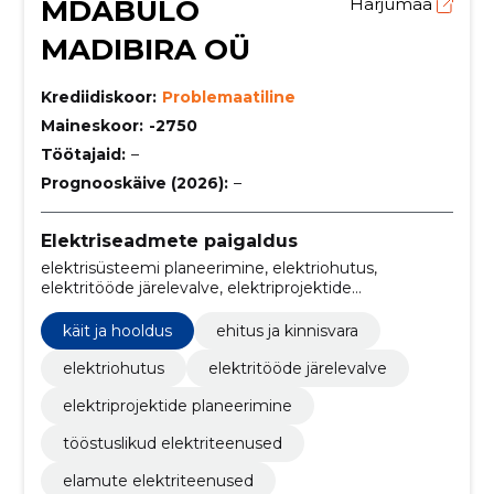
MDABULO
Harjumaa
MADIBIRA OÜ
Krediidiskoor:
Problemaatiline
Maineskoor:
-2750
Töötajaid:
–
Prognooskäive (2026):
–
Elektriseadmete paigaldus
elektrisüsteemi planeerimine, elektriohutus,
elektritööde järelevalve, elektriprojektide
planeerimine, tööstuslikud elektriteenused, elamute
elektriteenused, elektritööd Tallinnas, 24h
käit ja hooldus
ehitus ja kinnisvara
elektrikatkestuste kõrvaldamine, elektripaigaldiste
hooldus, hoone elektripaigaldised
elektriohutus
elektritööde järelevalve
elektriprojektide planeerimine
tööstuslikud elektriteenused
elamute elektriteenused