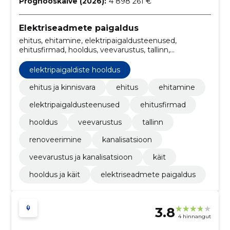
Prognooskäive (2026):
4 898 261 €
Elektriseadmete paigaldus
ehitus, ehitamine, elektripaigaldusteenused,
ehitusfirmad, hooldus, veevarustus, tallinn,
renoveerimine, Kanalisatsioon, Veevarustus ja
kanalisatsioon
elektripaigaldiste hooldus
ehitus ja kinnisvara
ehitus
ehitamine
elektripaigaldusteenused
ehitusfirmad
hooldus
veevarustus
tallinn
renoveerimine
kanalisatsioon
veevarustus ja kanalisatsioon
käit
hooldus ja käit
elektriseadmete paigaldus
3.8
4 hinnangut