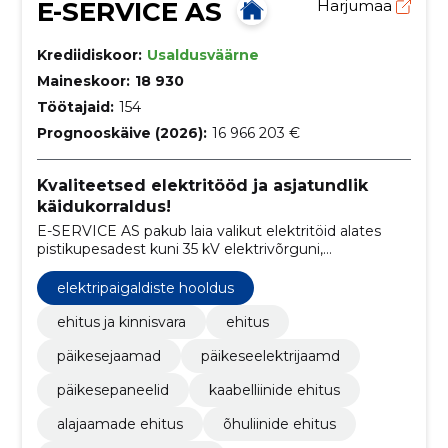
E-SERVICE AS
Harjumaa
Krediidiskoor:
Usaldusväärne
Maineskoor:
18 930
Töötajaid:
154
Prognooskäive (2026):
16 966 203 €
Kvaliteetsed elektritööd ja asjatundlik
käidukorraldus!
E-SERVICE AS pakub laia valikut elektritöid alates
pistikupesadest kuni 35 kV elektrivõrguni,
keskendudes rohelisele mõtteviisile ja päikeseenergia
ning elektriauto laadijate lahendustele.
elektripaigaldiste hooldus
ehitus ja kinnisvara
ehitus
päikesejaamad
päikeseelektrijaamd
päikesepaneelid
kaabelliinide ehitus
alajaamade ehitus
õhuliinide ehitus