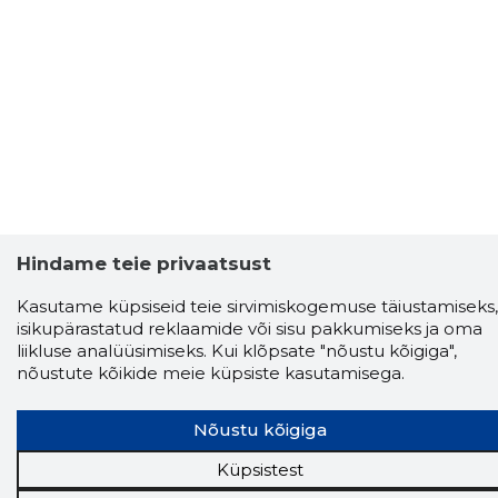
Storybook
Hindame teie privaatsust
Chrome laiendus
Kasutame küpsiseid teie sirvimiskogemuse täiustamiseks,
isikupärastatud reklaamide või sisu pakkumiseks ja oma
Storybooki laiendus ütleb Sulle, mis firma
liikluse analüüsimiseks. Kui klõpsate "nõustu kõigiga",
veebilehel Sa parajasti viibid ja kui usaldusväärne
nõustute kõikide meie küpsiste kasutamisega.
see firma täna on.
LAADI LAIENDUS ALLA
Nõustu kõigiga
Küpsistest
Näed helistaja tausta!
Storybooki Äpp toob