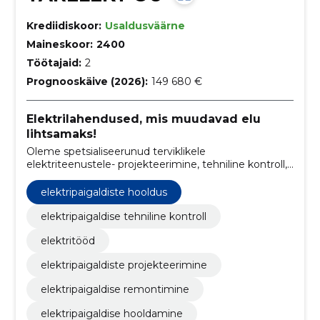
Krediidiskoor:
Usaldusväärne
Maineskoor:
2400
Töötajaid:
2
Prognooskäive (2026):
149 680 €
Elektrilahendused, mis muudavad elu
lihtsamaks!
Oleme spetsialiseerunud terviklikele
elektriteenustele- projekteerimine, tehniline kontroll,
remont ja hooldus ning ehitamine ja paigaldamine.
elektripaigaldiste hooldus
elektripaigaldise tehniline kontroll
elektritööd
elektripaigaldiste projekteerimine
elektripaigaldise remontimine
elektripaigaldise hooldamine