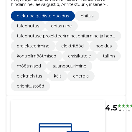
hindamine, laevalgustid, Arhitektuuri-, insener-
tehnilise projekteerimise ja maamõõtmisteenused,
elektripaigaldustööd, Elektriliinide ehitustööd,
elektripaigaldiste hooldus
ehitus
Elektriseadmete käitus, Avalike valgustusseadmete
ja valgusfooride hooldusteenused, Ehitiste või nende
tuleohutus
ehitamine
osade ehitustööd ja tsiviilehitustööd,
tuleohutuse projekteerimine, ehitamine ja hool
Teedevalgustuse paigaldamine, tehnilise disaini
damine
teenused
projekteerimine
elektritööd
hooldus
kontrollmõõtmised
eraisikutele
tallinn
mõõtmised
suundpuurimine
elektriehitus
käit
energia
eriehitustööd
4.5
4 hinna