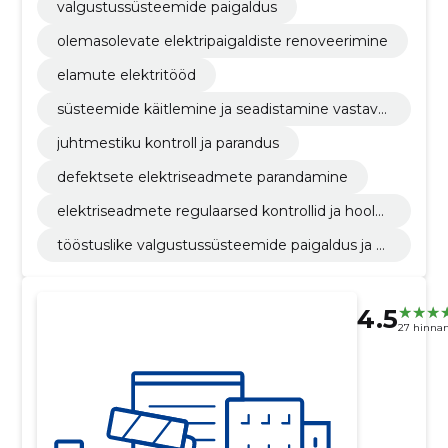
valgustussüsteemide paigaldus
olemasolevate elektripaigaldiste renoveerimine
elamute elektritööd
süsteemide käitlemine ja seadistamine vastaval
t vajadusele
juhtmestiku kontroll ja parandus
defektsete elektriseadmete parandamine
elektriseadmete regulaarsed kontrollid ja hoold
us
tööstuslike valgustussüsteemide paigaldus ja h
ooldus
4.5
27 hinna