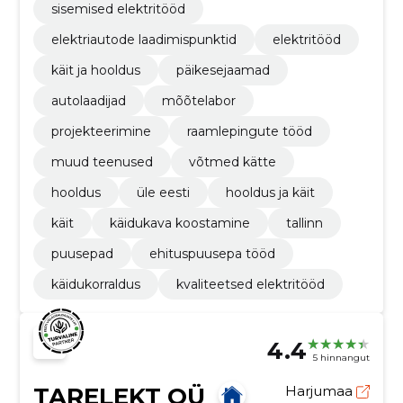
sisemised elektritööd
elektriautode laadimispunktid
elektritööd
käit ja hooldus
päikesejaamad
autolaadijad
mõõtelabor
projekteerimine
raamlepingute tööd
muud teenused
võtmed kätte
hooldus
üle eesti
hooldus ja käit
käit
käidukava koostamine
tallinn
puusepad
ehituspuusepa tööd
käidukorraldus
kvaliteetsed elektritööd
4.4
5 hinnangut
TARELEKT OÜ
Harjumaa