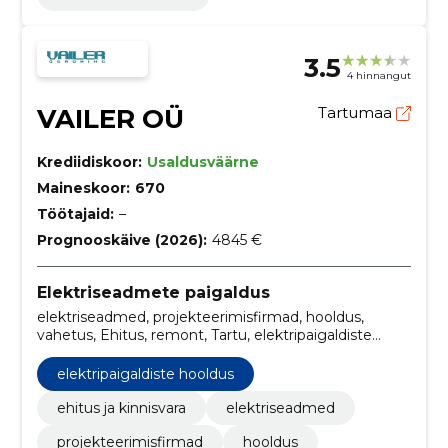
3.5
4 hinnangut
VAILER OÜ
Tartumaa
Krediidiskoor:
Usaldusväärne
Maineskoor:
670
Töötajaid:
–
Prognooskäive (2026):
4845 €
Elektriseadmete paigaldus
elektriseadmed, projekteerimisfirmad, hooldus,
vahetus, Ehitus, remont, Tartu, elektripaigaldiste
projekteerimine, elektritööd, Hooldus ja remont
elektripaigaldiste hooldus
ehitus ja kinnisvara
elektriseadmed
projekteerimisfirmad
hooldus