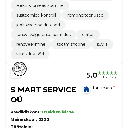
elektrikilbi seadistamine
süsteemide kontroll
remonditeenused
jooksvad hooldustööd
tänavavalgustuse parandus
ehitus
renoveerimine
tootmishoone
suvila
viimistlustööd
5.0
1 hinnang
S MART SERVICE
Harjumaa
OÜ
Krediidiskoor:
Usaldusväärne
Maineskoor:
2320
Töötajaid:
–