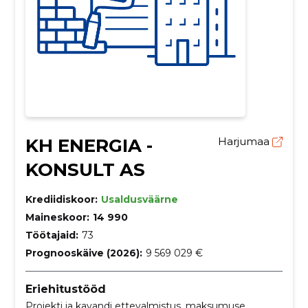
KH ENERGIA -
Harjumaa
KONSULT AS
Krediidiskoor:
Usaldusväärne
Maineskoor:
14 990
Töötajaid:
73
Prognooskäive (2026):
9 569 029 €
Eriehitustööd
Projekti ja kavandi ettevalmistus, maksumuse