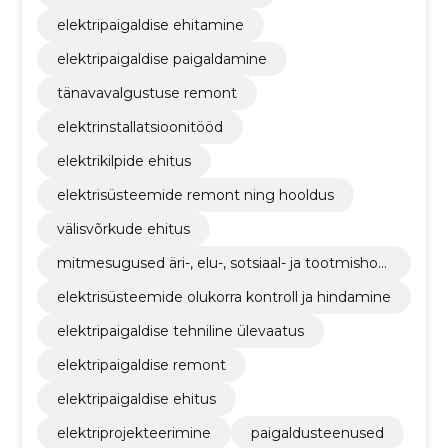
elektripaigaldise ehitamine
elektripaigaldise paigaldamine
tänavavalgustuse remont
elektrinstallatsioonitööd
elektrikilpide ehitus
elektrisüsteemide remont ning hooldus
välisvõrkude ehitus
mitmesugused äri-, elu-, sotsiaal- ja tootmishoo
nete installatsioonitööd
elektrisüsteemide olukorra kontroll ja hindamine
elektripaigaldise tehniline ülevaatus
elektripaigaldise remont
elektripaigaldise ehitus
elektriprojekteerimine
paigaldusteenused