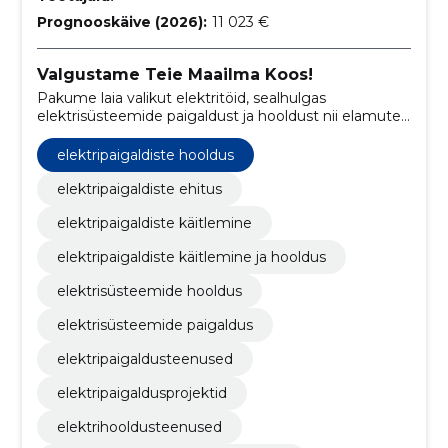
Prognooskäive (2026):
11 023 €
Valgustame Teie Maailma Koos!
Pakume laia valikut elektritöid, sealhulgas
elektrisüsteemide paigaldust ja hooldust nii elamutes
kui ka tööstuslikes rajatistes.
elektripaigaldiste hooldus
elektripaigaldiste ehitus
elektripaigaldiste käitlemine
elektripaigaldiste käitlemine ja hooldus
elektrisüsteemide hooldus
elektrisüsteemide paigaldus
elektripaigaldusteenused
elektripaigaldusprojektid
elektrihooldusteenused