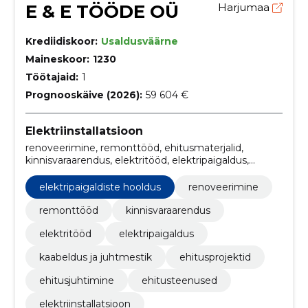
E & E TÖÖDE OÜ
Harjumaa
Krediidiskoor:
Usaldusväärne
Maineskoor:
1230
Töötajaid:
1
Prognooskäive (2026):
59 604 €
Elektriinstallatsioon
renoveerimine, remonttööd, ehitusmaterjalid,
kinnisvaraarendus, elektritööd, elektripaigaldus,
elektripaigaldiste hooldus, kaabeldus ja juhtmestik,
majaehitus, ehitusprojektid
elektripaigaldiste hooldus
renoveerimine
remonttööd
kinnisvaraarendus
elektritööd
elektripaigaldus
kaabeldus ja juhtmestik
ehitusprojektid
ehitusjuhtimine
ehitusteenused
elektriinstallatsioon