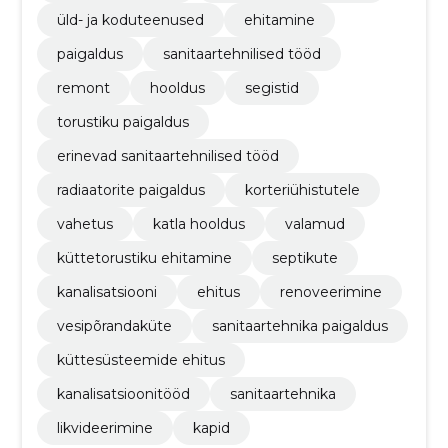
üld- ja koduteenused
ehitamine
paigaldus
sanitaartehnilised tööd
remont
hooldus
segistid
torustiku paigaldus
erinevad sanitaartehnilised tööd
radiaatorite paigaldus
korteriühistutele
vahetus
katla hooldus
valamud
küttetorustiku ehitamine
septikute
kanalisatsiooni
ehitus
renoveerimine
vesipõrandaküte
sanitaartehnika paigaldus
küttesüsteemide ehitus
kanalisatsioonitööd
sanitaartehnika
likvideerimine
kapid