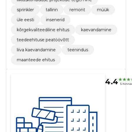
sprinkler
tallinn
remont
müük
üle eesti
insenerid
kõrgekvaliteediline ehitus
kaevandamine
teedeehituse peatöövõtt
liiva kaevandamine
teenindus
maanteede ehitus
4.4
5 hinna