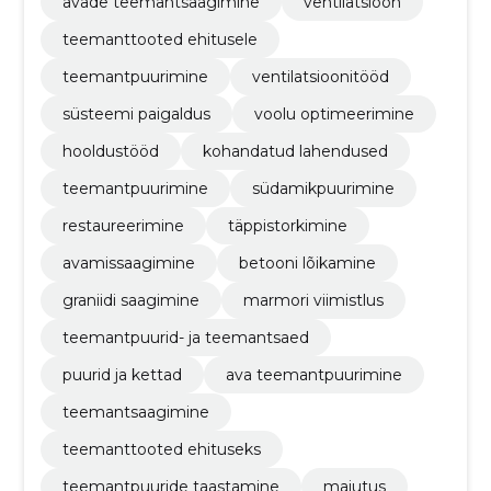
avade teemantsaagimine
ventilatsioon
teemanttooted ehitusele
teemantpuurimine
ventilatsioonitööd
süsteemi paigaldus
voolu optimeerimine
hooldustööd
kohandatud lahendused
teemantpuurimine
südamikpuurimine
restaureerimine
täppistorkimine
avamissaagimine
betooni lõikamine
graniidi saagimine
marmori viimistlus
teemantpuurid- ja teemantsaed
puurid ja kettad
ava teemantpuurimine
teemantsaagimine
teemanttooted ehituseks
teemantpuuride taastamine
majutus