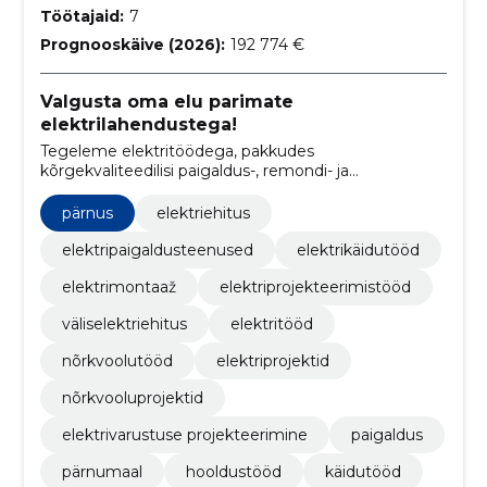
Töötajaid:
7
Prognooskäive (2026):
192 774 €
Valgusta oma elu parimate
elektrilahendustega!
Tegeleme elektritöödega, pakkudes
kõrgekvaliteedilisi paigaldus-, remondi- ja
hooldusteenuseid ning projekteerimistöid.
Tegutseme Pärnus ja Pärnumaal.
pärnus
elektriehitus
elektripaigaldusteenused
elektrikäidutööd
elektrimontaaž
elektriprojekteerimistööd
väliselektriehitus
elektritööd
nõrkvoolutööd
elektriprojektid
nõrkvooluprojektid
elektrivarustuse projekteerimine
paigaldus
pärnumaal
hooldustööd
käidutööd