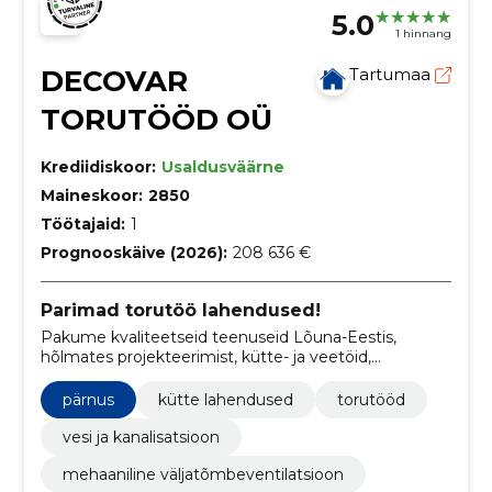
5.0
1 hinnang
DECOVAR
Tartumaa
TORUTÖÖD OÜ
Krediidiskoor:
Usaldusväärne
Maineskoor:
2850
Töötajaid:
1
Prognooskäive (2026):
208 636 €
Parimad torutöö lahendused!
Pakume kvaliteetseid teenuseid Lõuna-Eestis,
hõlmates projekteerimist, kütte- ja veetöid,
kanalisatsiooni ning remonditöid.
pärnus
kütte lahendused
torutööd
vesi ja kanalisatsioon
mehaaniline väljatõmbeventilatsioon