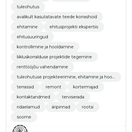
tuleohutus
avalikult kasutatavate teede korrashoid
ehitamine
ehitusprojekti ekspertiis
ehitusuuringud
kontrollimine ja hooldamine
liikluskorralduse projektide tegemine
renttööjõu vahendamine
tuleohutuse projekteerimine, ehitamine ja hool
damine
terrassid
remont
kortermajad
kontaktandmed
terviserada
ridaelamud
äripinnad
rootsi
soome