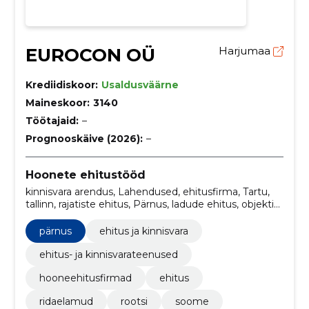
EUROCON OÜ
Harjumaa
Krediidiskoor:
Usaldusväärne
Maineskoor:
3140
Töötajaid:
–
Prognooskäive (2026):
–
Hoonete ehitustööd
kinnisvara arendus, Lahendused, ehitusfirma, Tartu,
tallinn, rajatiste ehitus, Pärnus, ladude ehitus, objektid,
Kanal
pärnus
ehitus ja kinnisvara
ehitus- ja kinnisvarateenused
hooneehitusfirmad
ehitus
ridaelamud
rootsi
soome