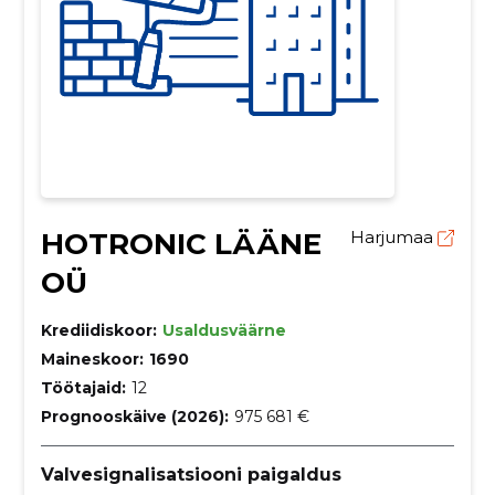
HOTRONIC LÄÄNE
Harjumaa
OÜ
Krediidiskoor:
Usaldusväärne
Maineskoor:
1690
Töötajaid:
12
Prognooskäive (2026):
975 681 €
Valvesignalisatsiooni paigaldus