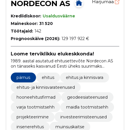
NORDECON AS
Harjumaa
Krediidiskoor:
Usaldusväärne
Maineskoor:
31 520
Töötajaid:
142
Prognooskäive (2026):
129 197 922 €
Loome terviklikku elukeskkonda!
1989. aastal asutatud ehitusettevõte Nordecon AS
on tänaseks kasvanud Eesti üheks suurimaks
ehituskontserniks.
pärnus
ehitus
ehitus ja kinnisvara
ehitus- ja kinnisvarateenused
hooneehitusfirmad
geodeesiateenused
varja tootmistsehh
maidla tootmistsehh
projekteerimine
investeerimisteenused
insenerehitus
muinsuskaitse