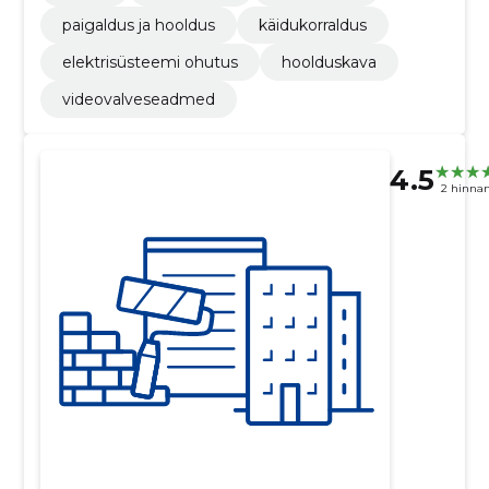
paigaldus ja hooldus
käidukorraldus
elektrisüsteemi ohutus
hoolduskava
videovalveseadmed
4.5
2 hinna