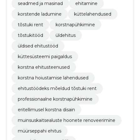
seadmed ja masinad
ehitamine
korstende ladumine
küttelahendused
tõstuki rent
korstnapühkimine
tõstukitööd
üldehitus
üldised ehitustööd
küttesüsteemi paigaldus
korstna ehitusteenused
korstna hoiustamise lahendused
ehitustöödeks mõeldud tõstuki rent
professionaalne korstnapühkimine
eritellimusel korstna disain
muinsuskaitsealuste hoonete renoveerimine
müürseppahi ehitus