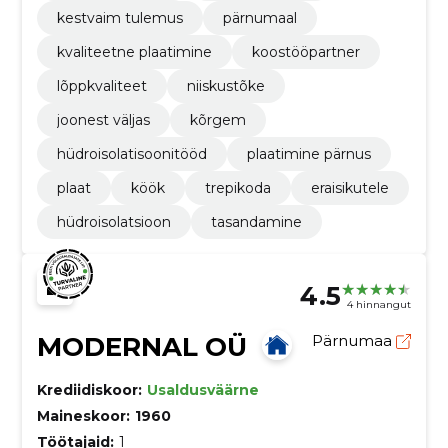
kestvaim tulemus
pärnumaal
kvaliteetne plaatimine
koostööpartner
lõppkvaliteet
niiskustõke
joonest väljas
kõrgem
hüdroisolatisoonitööd
plaatimine pärnus
plaat
köök
trepikoda
eraisikutele
hüdroisolatsioon
tasandamine
4.5
4 hinnangut
MODERNAL OÜ
Pärnumaa
Krediidiskoor:
Usaldusväärne
Maineskoor:
1960
Töötajaid:
1