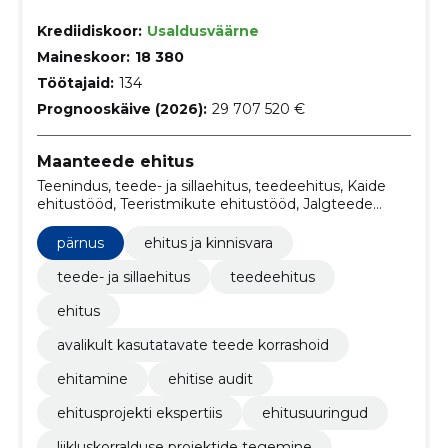
Krediidiskoor:
Usaldusväärne
Maineskoor:
18 380
Töötajaid:
134
Prognooskäive (2026):
29 707 520 €
Maanteede ehitus
Teenindus, teede- ja sillaehitus, teedeehitus, Kaide
ehitustööd, Teeristmikute ehitustööd, Jalgteede
alustööd, Teede liikluskorraldusseadmed,
Teeehitustööd, Teetööd, Maanteede, teede, tänavate
pärnus
ehitus ja kinnisvara
ja jalgradade alustööd
teede- ja sillaehitus
teedeehitus
ehitus
avalikult kasutatavate teede korrashoid
ehitamine
ehitise audit
ehitusprojekti ekspertiis
ehitusuuringud
liikluskorralduse projektide tegemine