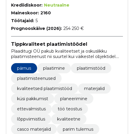
Krediidiskoor:
Neutraalne
Maineskoor:
2160
Töötajaid:
5
Prognooskäive (2026):
254 250 €
Tippkvaliteet plaatimistöödel
Plaaditugi OÜ pakub kvaliteetset ja oskuslikku
plaatimisteenust nii suurtel kui väikestel objektidel.
Me teame ja mõistame, kui oluline on lõppkvaliteet
plaatimistöödel, tagades parima ja kestvaima
pärnus
plaatimine
plaatimistööd
tulemuse.
plaatimisteenused
kvaliteetsed plaatimistööd
materjalid
küsi pakkumist
planeerimine
ettevalmistus
töö teostus
lõppviimistlus
kvaliteetne
casco materjalid
parim tulemus