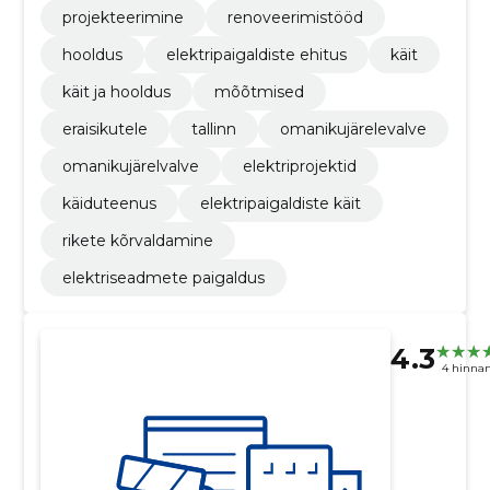
projekteerimine
renoveerimistööd
hooldus
elektripaigaldiste ehitus
käit
käit ja hooldus
mõõtmised
eraisikutele
tallinn
omanikujärelevalve
omanikujärelvalve
elektriprojektid
käiduteenus
elektripaigaldiste käit
rikete kõrvaldamine
elektriseadmete paigaldus
4.3
4 hinna