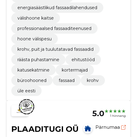
energiasäästlikud fassaadilahendused
välishoone kaitse
professionaalsed fassaaditeenused
hoone välispesu
krohv, puit ja tuulutatavad fassaadid
räästa puhastamine
ehitustööd
katusekatmine
kortermajad
büroohooned
fassaad
krohv
üle eesti
5.0
1 hinnang
PLAADITUGI OÜ
Pärnumaa