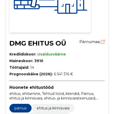
DMG EHITUS OÜ
Pärnumaa
Krediidiskoor:
Usaldusväärne
Maineskoor:
3910
Töötajaid:
14
Prognooskäive (2026):
6 541 316 €
Hoonete ehitustööd
ehitus, ehitamine, Tehtud tööd, kliendid, Pärnus,
ehitus ja kinnisvara, ehitus- ja kinnisvarateenused,
hooneehitusfirmad
pärnus
ehitus ja kinnisvara