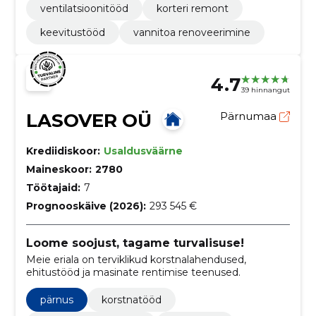
ventilatsioonitööd
korteri remont
keevitustööd
vannitoa renoveerimine
4.7
39 hinnangut
LASOVER OÜ
Pärnumaa
Krediidiskoor:
Usaldusväärne
Maineskoor:
2780
Töötajaid:
7
Prognooskäive (2026):
293 545 €
Loome soojust, tagame turvalisuse!
Meie eriala on terviklikud korstnalahendused,
ehitustööd ja masinate rentimise teenused.
pärnus
korstnatööd