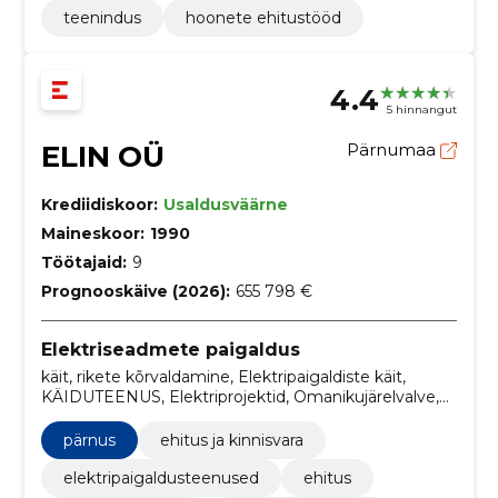
teenindus
hoonete ehitustööd
4.4
5 hinnangut
ELIN OÜ
Pärnumaa
Krediidiskoor:
Usaldusväärne
Maineskoor:
1990
Töötajaid:
9
Prognooskäive (2026):
655 798 €
Elektriseadmete paigaldus
käit, rikete kõrvaldamine, Elektripaigaldiste käit,
KÄIDUTEENUS, Elektriprojektid, Omanikujärelvalve,
Omanikujärelevalve, tallinn, eraisikutele, mõõtmised
pärnus
ehitus ja kinnisvara
elektripaigaldusteenused
ehitus