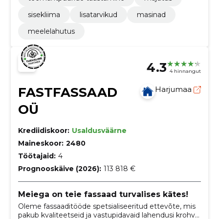
sisekliima
lisatarvikud
masinad
meelelahutus
4.3
4 hinnangut
FASTFASSAAD
Harjumaa
OÜ
Krediidiskoor:
Usaldusväärne
Maineskoor:
2480
Töötajaid:
4
Prognooskäive (2026):
113 818 €
Meiega on teie fassaad turvalises kätes!
Oleme fassaaditööde spetsialiseeritud ettevõte, mis
pakub kvaliteetseid ja vastupidavaid lahendusi krohv-,