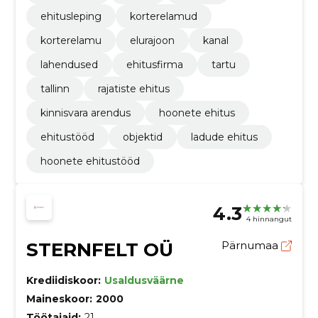
ehitusleping
korterelamud
korterelamu
elurajoon
kanal
lahendused
ehitusfirma
tartu
tallinn
rajatiste ehitus
kinnisvara arendus
hoonete ehitus
ehitustööd
objektid
ladude ehitus
hoonete ehitustööd
4.3
4 hinnangut
STERNFELT OÜ
Pärnumaa
Krediidiskoor:
Usaldusväärne
Maineskoor:
2000
Töötajaid:
21