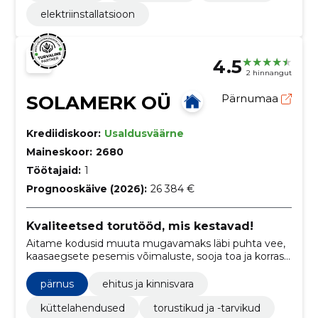
elektriinstallatsioon
4.5
2 hinnangut
SOLAMERK OÜ
Pärnumaa
Krediidiskoor:
Usaldusväärne
Maineskoor:
2680
Töötajaid:
1
Prognooskäive (2026):
26 384 €
Kvaliteetsed torutööd, mis kestavad!
Aitame kodusid muuta mugavamaks läbi puhta vee,
kaasaegsete pesemis võimaluste, sooja toa ja korras
torudega!
pärnus
ehitus ja kinnisvara
küttelahendused
torustikud ja -tarvikud