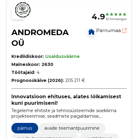
4.9
10 hinnangut
ANDROMEDA
Pärnumaa
OÜ
Krediidiskoor:
Usaldusväärne
Maineskoor:
2630
Töötajaid:
4
Prognooskäive (2026):
205 211 €
Innovatsioon ehituses, alates lõikamisest
kuni puurimiseni!
Tegeleme ehitiste ja tehnosüsteemide sisekliima
projekteerimise, seadmete paigaldamise,
teemantpuurimise ja teemantsaagimise ning
ventilatsioonitööde teostamisega.
pärnus
avade teemantpuurimine