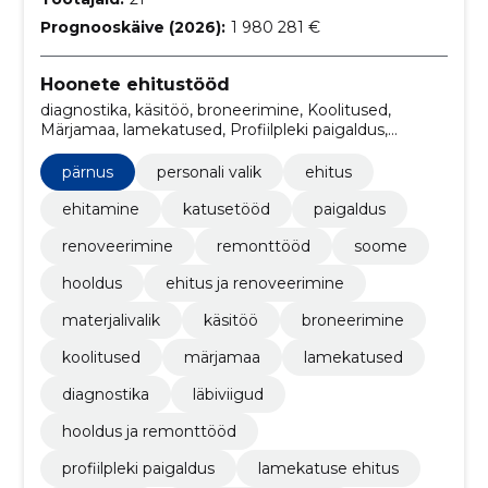
Prognooskäive (2026):
1 980 281 €
Hoonete ehitustööd
diagnostika, käsitöö, broneerimine, Koolitused,
Märjamaa, lamekatused, Profiilpleki paigaldus,
Teenindus, lamekatuse ehitus, materjalivalik
pärnus
personali valik
ehitus
ehitamine
katusetööd
paigaldus
renoveerimine
remonttööd
soome
hooldus
ehitus ja renoveerimine
materjalivalik
käsitöö
broneerimine
koolitused
märjamaa
lamekatused
diagnostika
läbiviigud
hooldus ja remonttööd
profiilpleki paigaldus
lamekatuse ehitus