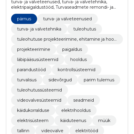
turva- ja valveteenused, turva- ja valvetehnika,
elektripaigaldustööd, Turvaseadmete remondi- ja
hooldusteenused, turvateenused, Turva-ja
kaitsematerjalide remondi- ja hooldusteenused,
pärnus
turva- ja valveteenused
tuleohutus, Tuleohutuse projekteerimine, ehitamine
ja hooldamine, Projekteerimine, paigaldus
turva- ja valvetehnika
tuleohutus
tuleohutuse projekteerimine, ehitamine ja hool
damine
projekteerimine
paigaldus
läbipääsusüsteemid
hooldus
parandustööd
kontrollsüsteemid
turvalisus
sidevõrgud
parim tulemus
tuleohutussüsteemid
videovalvesüsteemid
seadmeid
käidukorralduse
elektrihooldus
elektrisüsteem
käiduteenus
müük
tallinn
videovalve
elektritööd