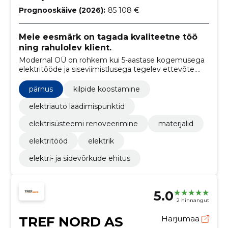
Prognooskäive (2026):
85 108 €
Meie eesmärk on tagada kvaliteetne töö
ning rahulolev klient.
Modernal OÜ on rohkem kui 5-aastase kogemusega
elektritööde ja siseviimistlusega tegelev ettevõte.
Tegeleme nii eramajade, korterelamute kui ka
tehaste ja laohoonete elektrisüsteemide
pärnus
kilpide koostamine
projekteerimise ja paigaldamisega.
elektriauto laadimispunktid
elektrisüsteemi renoveerimine
materjalid
elektritööd
elektrik
elektri- ja sidevõrkude ehitus
5.0
2 hinnangut
TREF NORD AS
Harjumaa