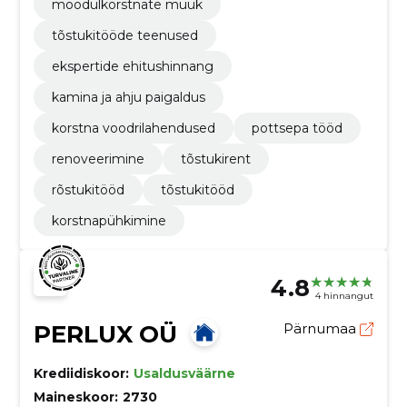
moodulkorstnate müük
tõstukitööde teenused
ekspertide ehitushinnang
kamina ja ahju paigaldus
korstna voodrilahendused
pottsepa tööd
renoveerimine
tõstukirent
rõstukitööd
tõstukitööd
korstnapühkimine
4.8
4 hinnangut
PERLUX OÜ
Pärnumaa
Krediidiskoor:
Usaldusväärne
Maineskoor:
2730