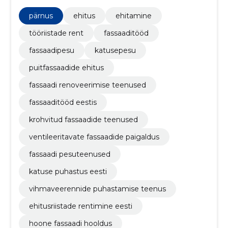
puit- ja tuulutatavatele fassaadidele.
pärnus
ehitus
ehitamine
tööriistade rent
fassaaditööd
fassaadipesu
katusepesu
puitfassaadide ehitus
fassaadi renoveerimise teenused
fassaaditööd eestis
krohvitud fassaadide teenused
ventileeritavate fassaadide paigaldus
fassaadi pesuteenused
katuse puhastus eesti
vihmaveerennide puhastamise teenus
ehitusriistade rentimine eesti
hoone fassaadi hooldus