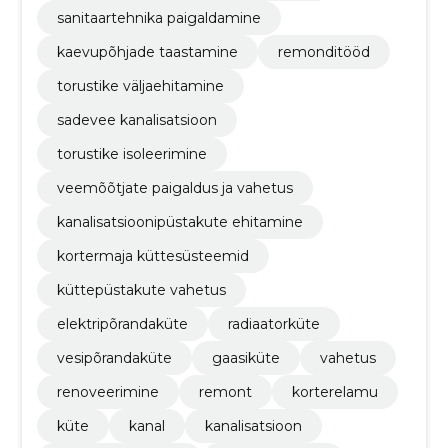
sanitaartehnika paigaldamine
kaevupõhjade taastamine
remonditööd
torustike väljaehitamine
sadevee kanalisatsioon
torustike isoleerimine
veemõõtjate paigaldus ja vahetus
kanalisatsioonipüstakute ehitamine
kortermaja küttesüsteemid
küttepüstakute vahetus
elektripõrandaküte
radiaatorküte
vesipõrandaküte
gaasiküte
vahetus
renoveerimine
remont
korterelamu
küte
kanal
kanalisatsioon