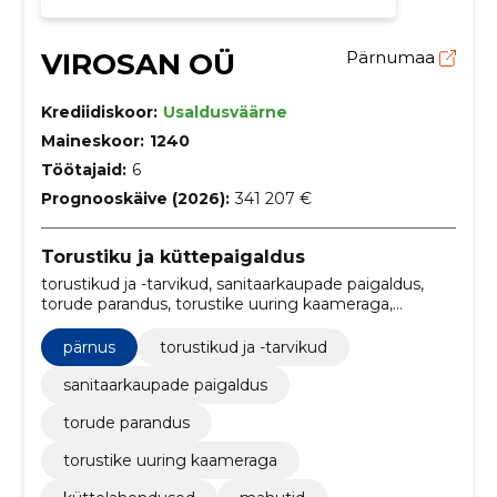
VIROSAN OÜ
Pärnumaa
Krediidiskoor:
Usaldusväärne
Maineskoor:
1240
Töötajaid:
6
Prognooskäive (2026):
341 207 €
Torustiku ja küttepaigaldus
torustikud ja -tarvikud, sanitaarkaupade paigaldus,
torude parandus, torustike uuring kaameraga,
küttelahendused, Mahutid, põrandaküte, Torud,
Trassitööd, Ventilatsioonitööd
pärnus
torustikud ja -tarvikud
sanitaarkaupade paigaldus
torude parandus
torustike uuring kaameraga