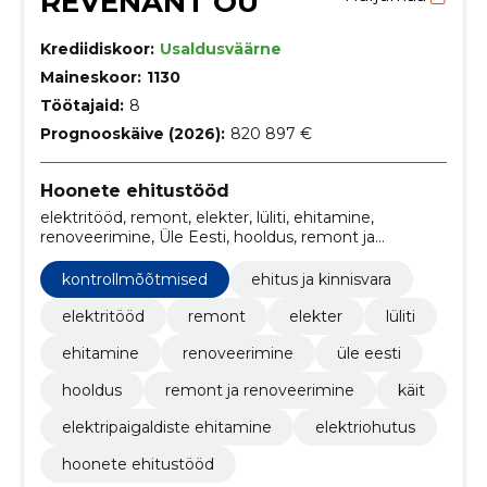
REVENANT OÜ
Krediidiskoor:
Usaldusväärne
Maineskoor:
1130
Töötajaid:
8
Prognooskäive (2026):
820 897 €
Hoonete ehitustööd
elektritööd, remont, elekter, lüliti, ehitamine,
renoveerimine, Üle Eesti, hooldus, remont ja
renoveerimine, kontrollmõõtmised
kontrollmõõtmised
ehitus ja kinnisvara
elektritööd
remont
elekter
lüliti
ehitamine
renoveerimine
üle eesti
hooldus
remont ja renoveerimine
käit
elektripaigaldiste ehitamine
elektriohutus
hoonete ehitustööd