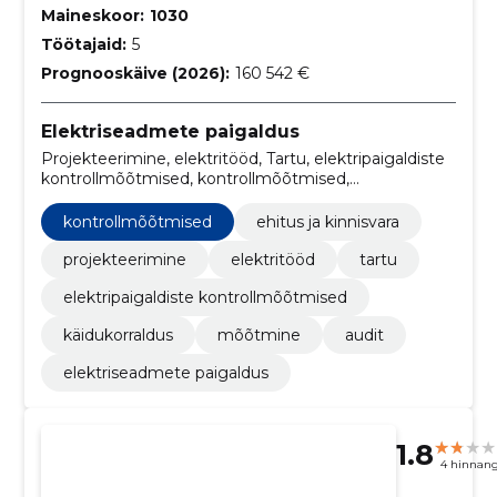
Maineskoor:
1030
Töötajaid:
5
Prognooskäive (2026):
160 542 €
Elektriseadmete paigaldus
Projekteerimine, elektritööd, Tartu, elektripaigaldiste
kontrollmõõtmised, kontrollmõõtmised,
käidukorraldus, mõõtmine, audit, ehitus ja kinnisvara
kontrollmõõtmised
ehitus ja kinnisvara
projekteerimine
elektritööd
tartu
elektripaigaldiste kontrollmõõtmised
käidukorraldus
mõõtmine
audit
elektriseadmete paigaldus
1.8
4 hinnan