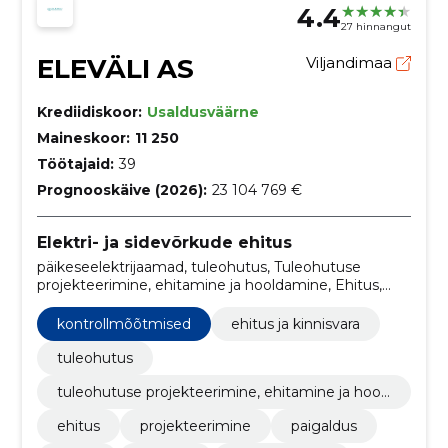
4.4
27 hinnangut
ELEVÄLI AS
Viljandimaa
Krediidiskoor:
Usaldusväärne
Maineskoor:
11 250
Töötajaid:
39
Prognooskäive (2026):
23 104 769 €
Elektri- ja sidevõrkude ehitus
päikeseelektrijaamad, tuleohutus, Tuleohutuse
projekteerimine, ehitamine ja hooldamine, Ehitus,
Projekteerimine, paigaldus, müük, hooldus,
reguleerimine, käidukorralduse
kontrollmõõtmised
ehitus ja kinnisvara
tuleohutus
tuleohutuse projekteerimine, ehitamine ja hool
damine
ehitus
projekteerimine
paigaldus