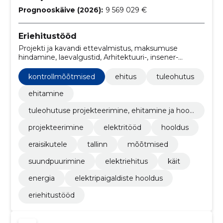
Prognooskäive (2026):
9 569 029 €
Eriehitustööd
Projekti ja kavandi ettevalmistus, maksumuse
hindamine, laevalgustid, Arhitektuuri-, insener-
tehnilise projekteerimise ja maamõõtmisteenused,
elektripaigaldustööd, Elektriliinide ehitustööd,
kontrollmõõtmised
ehitus
tuleohutus
Elektriseadmete käitus, Avalike valgustusseadmete
ja valgusfooride hooldusteenused, Ehitiste või nende
ehitamine
osade ehitustööd ja tsiviilehitustööd,
tuleohutuse projekteerimine, ehitamine ja hool
Teedevalgustuse paigaldamine, tehnilise disaini
damine
teenused
projekteerimine
elektritööd
hooldus
eraisikutele
tallinn
mõõtmised
suundpuurimine
elektriehitus
käit
energia
elektripaigaldiste hooldus
eriehitustööd