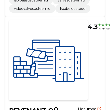
läbipääsusüsteemid
valvesüsteemid
videovalvesüsteemid
kaabeldustööd
4.3
4 hinna
Harjumaa