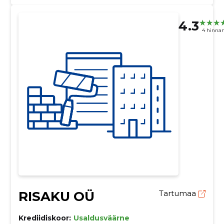
4.3
4 hinna
RISAKU OÜ
Tartumaa
Krediidiskoor:
Usaldusväärne