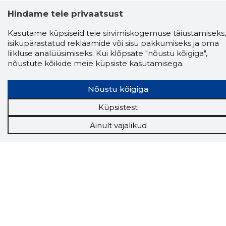
Hindame teie privaatsust
Kasutame küpsiseid teie sirvimiskogemuse täiustamiseks,
Näed helistaja tausta!
Storybooki Äpp toob
isikupärastatud reklaamide või sisu pakkumiseks ja oma
Sinuni
OTSEKONTAKTID
400 000 Eesti
liikluse analüüsimiseks. Kui klõpsate "nõustu kõigiga",
ettevõtte ja isikute kohta (juhid, ametnikud).
nõustute kõikide meie küpsiste kasutamisega.
Andmed on rikastatud maksevõime ja
finantsinfoga.
Nõustu kõigiga
Küpsistest
Tööriistad
Ainult vajalikud
Sooduspakkumised
Hanked
Tööturg
Sihtkliendid
Rakendused
Lisavõimalused
Inforegister
Krediidihaldus