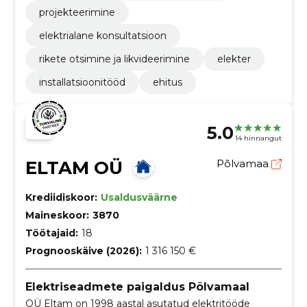
projekteerimine
elektrialane konsultatsioon
rikete otsimine ja likvideerimine
elekter
installatsioonitööd
ehitus
5.0
14 hinnangut
ELTAM OÜ
Põlvamaa
Krediidiskoor:
Usaldusväärne
Maineskoor:
3870
Töötajaid:
18
Prognooskäive (2026):
1 316 150 €
Elektriseadmete paigaldus Põlvamaal
OÜ Eltam on 1998 aastal asutatud elektritööde