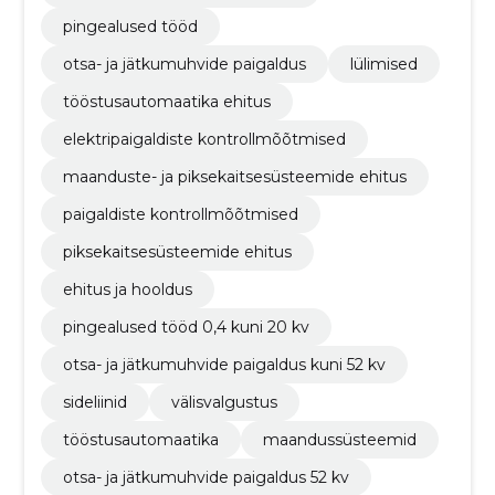
pingealused tööd
otsa- ja jätkumuhvide paigaldus
lülimised
tööstusautomaatika ehitus
elektripaigaldiste kontrollmõõtmised
maanduste- ja piksekaitsesüsteemide ehitus
paigaldiste kontrollmõõtmised
piksekaitsesüsteemide ehitus
ehitus ja hooldus
pingealused tööd 0,4 kuni 20 kv
otsa- ja jätkumuhvide paigaldus kuni 52 kv
sideliinid
välisvalgustus
tööstusautomaatika
maandussüsteemid
otsa- ja jätkumuhvide paigaldus 52 kv