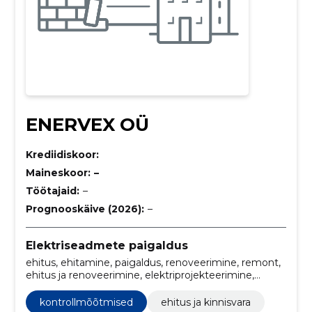
ENERVEX OÜ
Krediidiskoor:
Maineskoor:
–
Töötajaid:
–
Prognooskäive (2026):
–
Elektriseadmete paigaldus
ehitus, ehitamine, paigaldus, renoveerimine, remont,
ehitus ja renoveerimine, elektriprojekteerimine,
installatsioonitööd, Maandus, kontrollmõõtmised
kontrollmõõtmised
ehitus ja kinnisvara