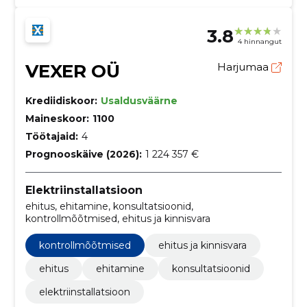
3.8
4 hinnangut
VEXER OÜ
Harjumaa
Krediidiskoor:
Usaldusväärne
Maineskoor:
1100
Töötajaid:
4
Prognooskäive (2026):
1 224 357 €
Elektriinstallatsioon
ehitus, ehitamine, konsultatsioonid,
kontrollmõõtmised, ehitus ja kinnisvara
kontrollmõõtmised
ehitus ja kinnisvara
ehitus
ehitamine
konsultatsioonid
elektriinstallatsioon