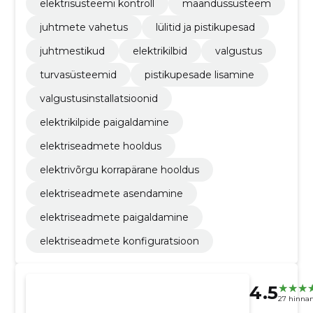
elektrisüsteemi kontroll
maandussüsteem
juhtmete vahetus
lülitid ja pistikupesad
juhtmestikud
elektrikilbid
valgustus
turvasüsteemid
pistikupesade lisamine
valgustusinstallatsioonid
elektrikilpide paigaldamine
elektriseadmete hooldus
elektrivõrgu korrapärane hooldus
elektriseadmete asendamine
elektriseadmete paigaldamine
elektriseadmete konfiguratsioon
4.5
27 hinna