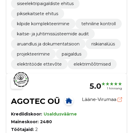
siseelektripaigaldiste ehitus
piksekaitsete ehitus
kilpide komplekteerimine
tehniline kontroll
kaitse- ja juhtimissüsteemide audit
aruandlus ja dokumentatsioon
riskianalüüs
projekteerimine
paigaldus
elektritööde ettevõte
elektrimõõtmised
5.0
1 hinnang
AGOTEC OÜ
Lääne-Virumaa
Krediidiskoor:
Usaldusväärne
Maineskoor:
2480
Töötajaid:
2