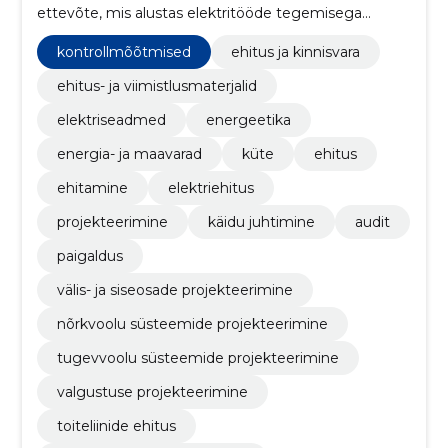
ettevõte, mis alustas elektritööde tegemisega
peamiselt AS Eesti Energia objektidel.
kontrollmõõtmised
ehitus ja kinnisvara
ehitus- ja viimistlusmaterjalid
elektriseadmed
energeetika
energia- ja maavarad
küte
ehitus
ehitamine
elektriehitus
projekteerimine
käidu juhtimine
audit
paigaldus
välis- ja siseosade projekteerimine
nõrkvoolu süsteemide projekteerimine
tugevvoolu süsteemide projekteerimine
valgustuse projekteerimine
toiteliinide ehitus