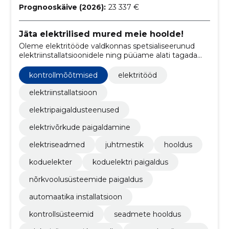
Prognooskäive (2026):
23 337 €
Jäta elektrilised mured meie hoolde!
Oleme elektritööde valdkonnas spetsialiseerunud
elektriinstallatsioonidele ning püüame alati tagada
kõrgekvaliteedilise teenuse oma klientidele.
kontrollmõõtmised
elektritööd
elektriinstallatsioon
elektripaigaldusteenused
elektrivõrkude paigaldamine
elektriseadmed
juhtmestik
hooldus
koduelekter
koduelektri paigaldus
nõrkvoolusüsteemide paigaldus
automaatika installatsioon
kontrollsüsteemid
seadmete hooldus