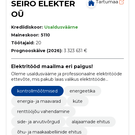
SEIRO ELEKTER
Tartumaa
OÜ
Krediidiskoor:
Usaldusväärne
Maineskoor:
5110
Töötajaid:
20
Prognooskäive (2026):
3 323 631 €
Elektritööd maailma eri paigus!
Oleme usaldusväärne ja professionaalne elektritööde
ettevõte, mis pakub laias valikus elektritööde
teenuseid nii Eestis kui väljaspool seda.
kontrollmõõtmised
energeetika
energia- ja maavarad
küte
renttööjõu vahendamine
side- ja arvutivõrgud
alajaamade ehitus
õhu- ja maakaabelliinide ehitus