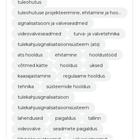
tuleohutus
tuleohutuse projekteerimine, ehitamine ja hool
damine
signalisatsiooni ja valveseadmed
videovalveseadmed
turva- ja valvetehnika
tulekahjusignalisatsioonisüsteem (ats)
ats hooldus
ehitamine
hooldustööd
võtmed kätte
hooldus
uksed
kaasajastamine
regulaarne hooldus
tehnika
süsteemide hooldus
tulekahjusignalisatsioon
tulekahjusignalisatsioonisüsteem
lahendused
paigaldus
tallinn
videovalve
seadmete paigaldus