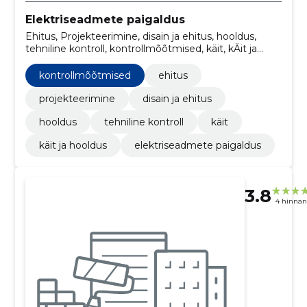
Elektriseadmete paigaldus
Ehitus, Projekteerimine, disain ja ehitus, hooldus,
tehniline kontroll, kontrollmõõtmised, käit, kÄit ja
hooldus
kontrollmõõtmised
ehitus
projekteerimine
disain ja ehitus
hooldus
tehniline kontroll
käit
käit ja hooldus
elektriseadmete paigaldus
3.8
4 hinna