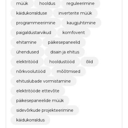
müük
hooldus
reguleerimine
käidukorralduse
inverterite müük
programmeerimine
kaugjuhtimine
paigaldustarvikud
komfovent
ehitamine
päikesepaneelid
ühendused
disain ja ehitus
elektritööd
hooldustööd
õlid
nõrkvoolutööd
mõõtmised
ehituslubade vormistamine
elektritööde ettevõte
päikesepaneelide müük
sidevõrkude projekteerimine
käidukorraldus