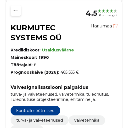
4.5
6 hinnangut
KURMUTEC
Harjumaa
SYSTEMS OÜ
Krediidiskoor:
Usaldusväärne
Maineskoor:
1990
Töötajaid:
6
Prognooskäive (2026):
465 555 €
Valvesignalisatsiooni paigaldus
turva- ja valveteenused, valvetehnika, tuleohutus,
Tuleohutuse projekteerimine, ehitamine ja
hooldamine, Signalisatsiooni ja valveseadmed,
Turvakaamerad, Videovalveseadmed, turva- ja
kontrollmõõtmised
valvetehnika, Tulekahjusignalisatsioonisüsteem (ATS),
ATS HOOLDUS
turva- ja valveteenused
valvetehnika