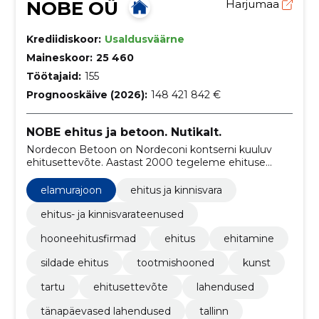
NOBE OÜ
Harjumaa
Krediidiskoor:
Usaldusväärne
Maineskoor:
25 460
Töötajaid:
155
Prognooskäive (2026):
148 421 842 €
NOBE ehitus ja betoon. Nutikalt.
Nordecon Betoon on Nordeconi kontserni kuuluv
ehitusettevõte. Aastast 2000 tegeleme ehituse
peatöövõtu ja betoonitöödega.
elamurajoon
ehitus ja kinnisvara
ehitus- ja kinnisvarateenused
hooneehitusfirmad
ehitus
ehitamine
sildade ehitus
tootmishooned
kunst
tartu
ehitusettevõte
lahendused
tänapäevased lahendused
tallinn