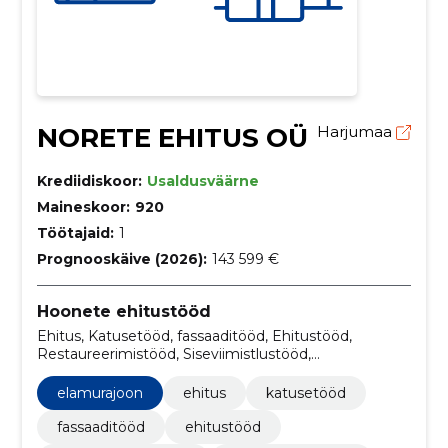
NORETE EHITUS OÜ
Harjumaa
Krediidiskoor:
Usaldusväärne
Maineskoor:
920
Töötajaid:
1
Prognooskäive (2026):
143 599 €
Hoonete ehitustööd
Ehitus, Katusetööd, fassaaditööd, Ehitustööd,
Restaureerimistööd, Siseviimistlustööd,
viimistlustööd, kavandamine, paigaldus, siseviimistlus
elamurajoon
ehitus
katusetööd
fassaaditööd
ehitustööd