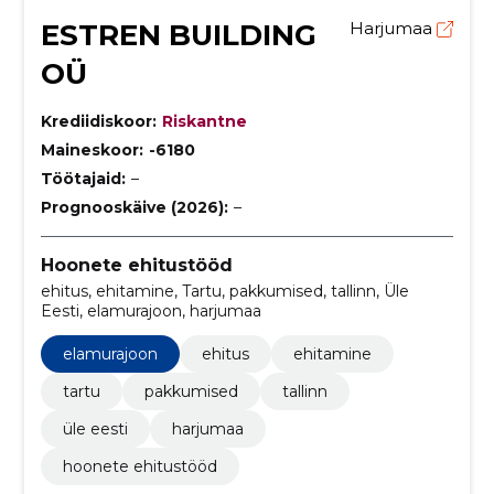
ESTREN BUILDING
Harjumaa
OÜ
Krediidiskoor:
Riskantne
Maineskoor:
-6180
Töötajaid:
–
Prognooskäive (2026):
–
Hoonete ehitustööd
ehitus, ehitamine, Tartu, pakkumised, tallinn, Üle
Eesti, elamurajoon, harjumaa
elamurajoon
ehitus
ehitamine
tartu
pakkumised
tallinn
üle eesti
harjumaa
hoonete ehitustööd