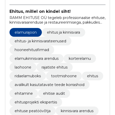
Ehitus, millel on kindel siht!
RAMM EHITUSE OÜ tegeleb professionaalse ehituse,
kinnisvaraarenduse ja restaureerimisega, pakkudes
kaasaegseid lahendusi ja ajaloolise pärandi hoidmist.
elamurajoon
ehitus ja kinnisvara
ehitus- ja kinnisvarateenused
hooneehitusfirmad
elamukinnisvara arendus
korterelamu
laohoone
rajatiste ehitus
ridaelamuboks
tootmishoone
ehitus
avalikult kasutatavate teede korrashoid
ehitamine
ehitise audit
ehitusprojekti ekspertiis
ehituse peatöövõtja
kinnisvara arendus