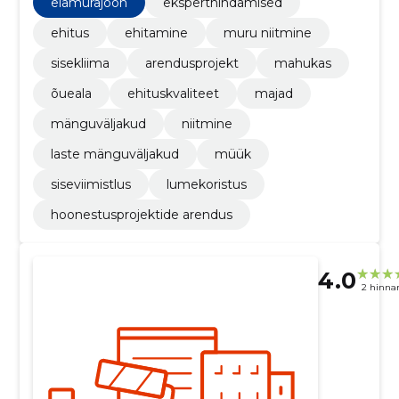
elamurajoon
eksperthindamised
ehitus
ehitamine
muru niitmine
sisekliima
arendusprojekt
mahukas
õueala
ehituskvaliteet
majad
mänguväljakud
niitmine
laste mänguväljakud
müük
siseviimistlus
lumekoristus
hoonestusprojektide arendus
4.0
2 hinna