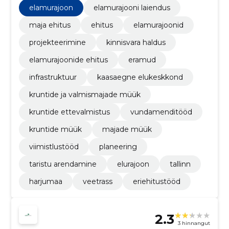
elamurajoon
elamurajooni laiendus
maja ehitus
ehitus
elamurajoonid
projekteerimine
kinnisvara haldus
elamurajoonide ehitus
eramud
infrastruktuur
kaasaegne elukeskkond
kruntide ja valmismajade müük
kruntide ettevalmistus
vundamenditööd
kruntide müük
majade müük
viimistlustööd
planeering
taristu arendamine
elurajoon
tallinn
harjumaa
veetrass
eriehitustööd
2.3
3 hinnangut