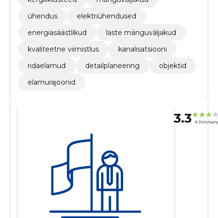
ühendus
elektriühendused
energiasäästlikud
laste mänguväljakud
kvaliteetne viimistlus
kanalisatsiooni
ridaelamud
detailplaneering
objektid
elamurajoonid
3.3
4 hinnan