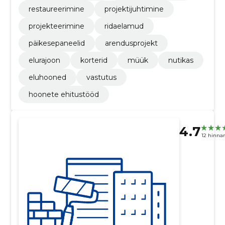
restaureerimine
projektijuhtimine
projekteerimine
ridaelamud
päikesepaneelid
arendusprojekt
elurajoon
korterid
müük
nutikas
eluhooned
vastutus
hoonete ehitustööd
4.7
12 hinna