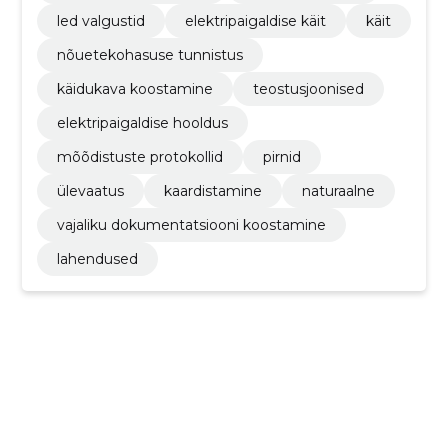
led valgustid
elektripaigaldise käit
käit
nõuetekohasuse tunnistus
käidukava koostamine
teostusjoonised
elektripaigaldise hooldus
mõõdistuste protokollid
pirnid
ülevaatus
kaardistamine
naturaalne
vajaliku dokumentatsiooni koostamine
lahendused