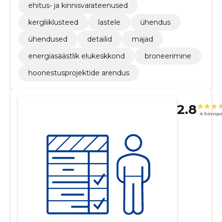
ehitus- ja kinnisvarateenused
kergliiklusteed
lastele
ühendus
ühendused
detailid
majad
energiasäästlik elukeskkond
broneerimine
hoonestusprojektide arendus
2.8
4 hinna