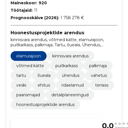
Maineskoor:
920
Töötajaid:
11
Prognooskäive (2026):
1 758 278 €
Hoonestusprojektide arendus
kinnisvara arendus, võtmed kätte, elamurajoon,
puitkarkass, palkmaja, Tartu, õueala, Ühendus,
vahetus, veski
elamurajoon
kinnisvara arendus
võtmed kätte
puitkarkass
palkmaja
tartu
õueala
ühendus
vahetus
veski
ehitus
ridaelamud
terrass
paarismajad
detailplaneeringud
hoonestusprojektide arendus
0.0
0 hinna