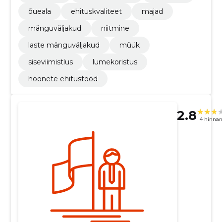
õueala
ehituskvaliteet
majad
mänguväljakud
niitmine
laste mänguväljakud
müük
siseviimistlus
lumekoristus
hoonete ehitustööd
2.8
4 hinna