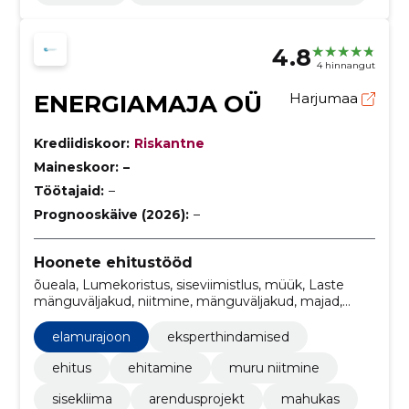
4.8
4 hinnangut
ENERGIAMAJA OÜ
Harjumaa
Krediidiskoor:
Riskantne
Maineskoor:
–
Töötajaid:
–
Prognooskäive (2026):
–
Hoonete ehitustööd
õueala, Lumekoristus, siseviimistlus, müük, Laste
mänguväljakud, niitmine, mänguväljakud, majad,
ehituskvaliteet, eksperthindamised
elamurajoon
eksperthindamised
ehitus
ehitamine
muru niitmine
sisekliima
arendusprojekt
mahukas