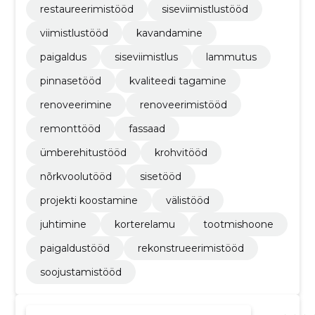
restaureerimistööd
siseviimistlustööd
viimistlustööd
kavandamine
paigaldus
siseviimistlus
lammutus
pinnasetööd
kvaliteedi tagamine
renoveerimine
renoveerimistööd
remonttööd
fassaad
ümberehitustööd
krohvitööd
nõrkvoolutööd
sisetööd
projekti koostamine
välistööd
juhtimine
korterelamu
tootmishoone
paigaldustööd
rekonstrueerimistööd
soojustamistööd