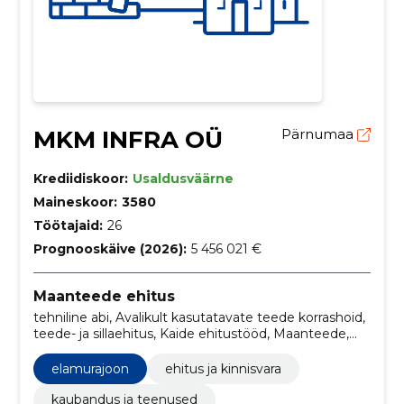
MKM INFRA OÜ
Pärnumaa
Krediidiskoor:
Usaldusväärne
Maineskoor:
3580
Töötajaid:
26
Prognooskäive (2026):
5 456 021 €
Maanteede ehitus
tehniline abi, Avalikult kasutatavate teede korrashoid,
teede- ja sillaehitus, Kaide ehitustööd, Maanteede,
teede, tänavate ja jalgradade alustööd, Elektriliinide
ehitustööd, Sadama valgustusseadmete
elamurajoon
ehitus ja kinnisvara
paigaldamine, Vee- ja kanalisatsioonitorustike
ehitustööd, Välisvalgustuse paigaldamine,
kaubandus ja teenused