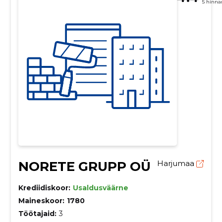
5 hinna
NORETE GRUPP OÜ
Harjumaa
Krediidiskoor:
Usaldusväärne
Maineskoor:
1780
Töötajaid:
3