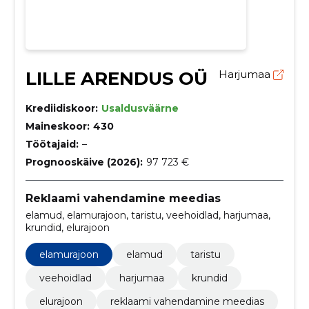
LILLE ARENDUS OÜ
Harjumaa
Krediidiskoor:
Usaldusväärne
Maineskoor:
430
Töötajaid:
–
Prognooskäive (2026):
97 723 €
Reklaami vahendamine meedias
elamud, elamurajoon, taristu, veehoidlad, harjumaa,
krundid, elurajoon
elamurajoon
elamud
taristu
veehoidlad
harjumaa
krundid
elurajoon
reklaami vahendamine meedias