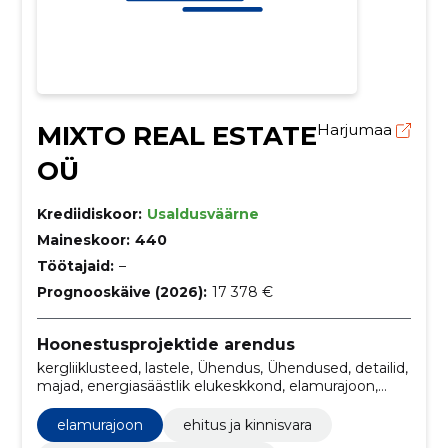
MIXTO REAL ESTATE
Harjumaa
OÜ
Krediidiskoor:
Usaldusväärne
Maineskoor:
440
Töötajaid:
–
Prognooskäive (2026):
17 378 €
Hoonestusprojektide arendus
kergliiklusteed, lastele, Ühendus, Ühendused, detailid,
majad, energiasäästlik elukeskkond, elamurajoon,
broneerimine, ehitus ja kinnisvara
elamurajoon
ehitus ja kinnisvara