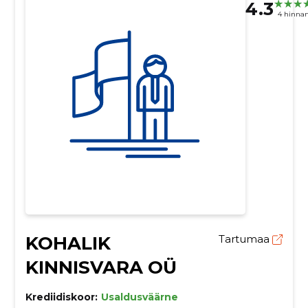
4.3
4 hinna
KOHALIK
Tartumaa
KINNISVARA OÜ
Krediidiskoor:
Usaldusväärne