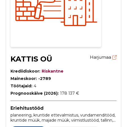
KATTIS OÜ
Harjumaa
Krediidiskoor:
Riskantne
Maineskoor:
-2789
Töötajaid:
4
Prognooskäive (2026):
178 137 €
Eriehitustööd
planeering, kruntide ettevalmistus, vundamenditööd,
kruntide müük, majade müük, viimistlustööd, tallinn,
veetrass, harjumaa, kruntide ja valmismajade müük