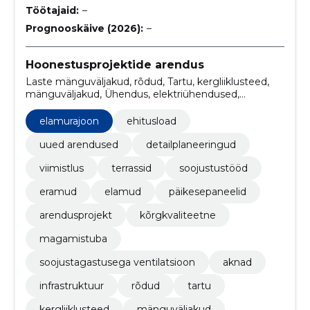
Töötajaid:
–
Prognooskäive (2026):
–
Hoonestusprojektide arendus
Laste mänguväljakud, rõdud, Tartu, kergliiklusteed,
mänguväljakud, Ühendus, elektriühendused,
energiasäästlikud, objektid, detailplaneering
elamurajoon
ehitusload
uued arendused
detailplaneeringud
viimistlus
terrassid
soojustustööd
eramud
elamud
päikesepaneelid
arendusprojekt
kõrgkvaliteetne
magamistuba
soojustagastusega ventilatsioon
aknad
infrastruktuur
rõdud
tartu
kergliiklusteed
mänguväljakud