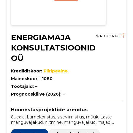
ENERGIAMAJA
Saaremaa
KONSULTATSIOONID
OÜ
Krediidiskoor:
Piiripealne
Maineskoor:
-1080
Töötajaid:
–
Prognooskäive (2026):
–
Hoonestusprojektide arendus
õueala, Lumekoristus, siseviimistlus, müük, Laste
mänguväljakud, niitmine, mänguväljakud, majad,
ehituskvaliteet, eksperthindamised