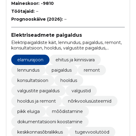
Maineskoor:
-9810
Töötajaid:
–
Prognooskäive (2026):
–
Elektriseadmete paigaldus
Elektripaigaldiste käit, lennundus, paigaldus, remont,
konsultatsioon, hooldus, valgustite paigaldus,
valgustid, Hooldus ja remont, nõrkvoolusüsteemid
elamurajoon
ehitus ja kinnisvara
lennundus
paigaldus
remont
konsultatsioon
hooldus
valgustite paigaldus
valgustid
hooldus ja remont
nõrkvoolusüsteemid
pikk eluiga
mõõdistamine
dokumentatsiooni koostamine
keskkonnasõbralikkus
tugevvoolutööd