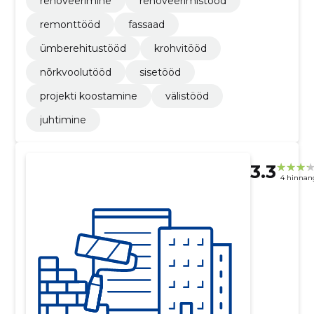
renoveerimine
renoveerimistööd
remonttööd
fassaad
ümberehitustööd
krohvitööd
nõrkvoolutööd
sisetööd
projekti koostamine
välistööd
juhtimine
3.3
4 hinnan