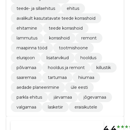
Pindamistööd
teede- ja sillaehitus
ehitus
avalikult kasutatavate teede korrashoid
ehitamine
teede korrashoid
lammutus
korrashoid
remont
maapinna tööd
tootmishoone
elurajoon
lisatarvikud
hooldus
põlvamaa
hooldus ja remont
killustik
saaremaa
tartumaa
hiiumaa
aedade planeerimine
üle eesti
parkla ehitus
järvamaa
jõgevamaa
valgamaa
lasketiir
eraisikutele
4.4