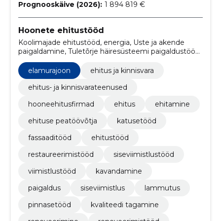
Prognooskäive (2026):
1 894 819 €
Hoonete ehitustööd
Koolimajade ehitustööd, energia, Uste ja akende
paigaldamine, Tuletõrje häiresüsteemi paigaldustööd,
Muud ehitusviimistlustööd, Kontorihoonete
ehitustööd, Lasteaedade ehitustööd, Teeehitustööd,
elamurajoon
ehitus ja kinnisvara
hoone viimistlustööd, elektripaigaldustööd
ehitus- ja kinnisvarateenused
hooneehitusfirmad
ehitus
ehitamine
ehituse peatöövõtja
katusetööd
fassaaditööd
ehitustööd
restaureerimistööd
siseviimistlustööd
viimistlustööd
kavandamine
paigaldus
siseviimistlus
lammutus
pinnasetööd
kvaliteedi tagamine