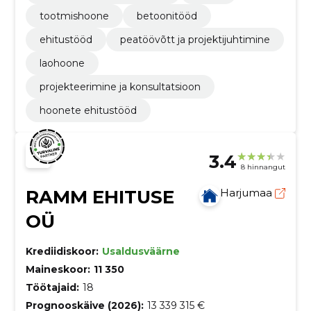
tootmishoone
betoonitööd
ehitustööd
peatöövõtt ja projektijuhtimine
laohoone
projekteerimine ja konsultatsioon
hoonete ehitustööd
3.4
8 hinnangut
RAMM EHITUSE
Harjumaa
OÜ
Krediidiskoor:
Usaldusväärne
Maineskoor:
11 350
Töötajaid:
18
Prognooskäive (2026):
13 339 315 €