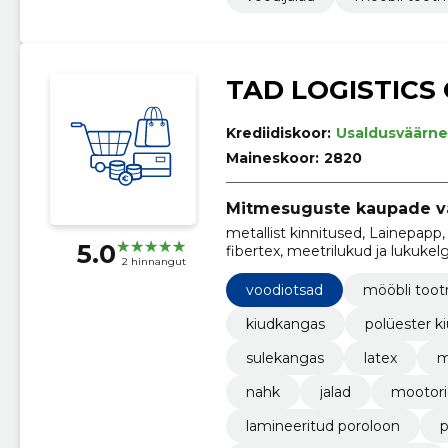
TAD LOGISTICS
Krediidiskoor:
Usaldusväärne
Maineskoor:
2820
Mitmesuguste kaupade 
metallist kinnitused, Lainepapp
5.0
fibertex, meetrilukud ja lukukelg
2 hinnangut
kattemadratsid
voodiotsad
mööbli too
kiudkangas
polüester k
sulekangas
latex
m
nahk
jalad
mootorid
lamineeritud poroloon