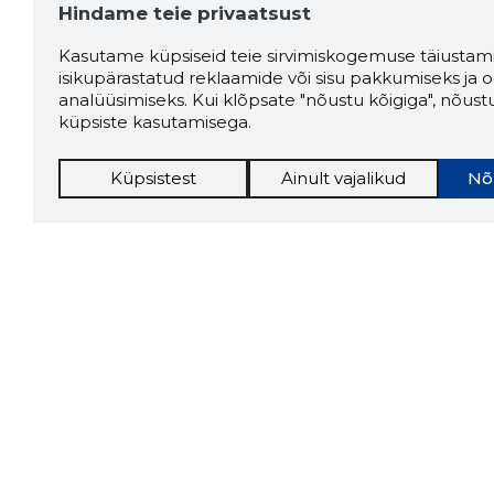
Hindame teie privaatsust
Kasutame küpsiseid teie sirvimiskogemuse täiustami
isikupärastatud reklaamide või sisu pakkumiseks ja o
analüüsimiseks. Kui klõpsate "nõustu kõigiga", nõust
küpsiste kasutamisega.
Küpsistest
Ainult vajalikud
Nõ
Storybo
Storybook
firma v
kui usa
Chrome laiendus
LAADI