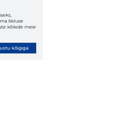
seks,
ma liikluse
ute kõikide meie
ustu kõigiga
oki laiendus ütleb Sulle, mis
eebilehel Sa parajasti viibid ja
ldusväärne see firma täna on.
 LAIENDUS ALLA