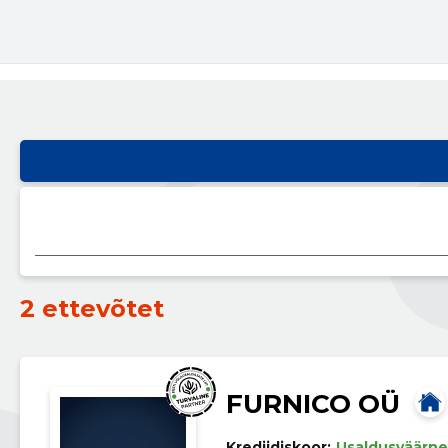
2 ettevõtet
FURNICO OÜ
Krediidiskoor:
Usaldusväärne