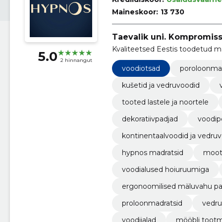
Maineskoor:
13 730
Taevalik uni. Kompromissi
Kvaliteetsed Eestis toodetud m
5.0
2 hinnangut
voodiotsad
poroloonmad
kušetid ja vedruvoodid
tooted lastele ja noortele
dekoratiivpadjad
voodip
kontinentaalvoodid ja vedru
hypnos madratsid
mooto
voodialused hoiuruumiga
ergonoomilised mäluvahu pa
proloonmadratsid
vedru
voodijalad
mööbli toot