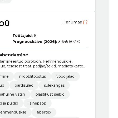
 OÜ
Harjumaa
Töötajaid:
8
Prognooskäive (2026):
3 645 602 €
vahendamine
, lamineeritud poroloon, Pehmenduskile,
ud, terasest traat, padjad/tekid, madratsikatted,
tmine
mööblitööstus
voodijalad
iud
pardisuled
sulekangas
ahuline vatiin
plastikust seibid
 ja puldid
lainepapp
pehmenduskile
fibertex