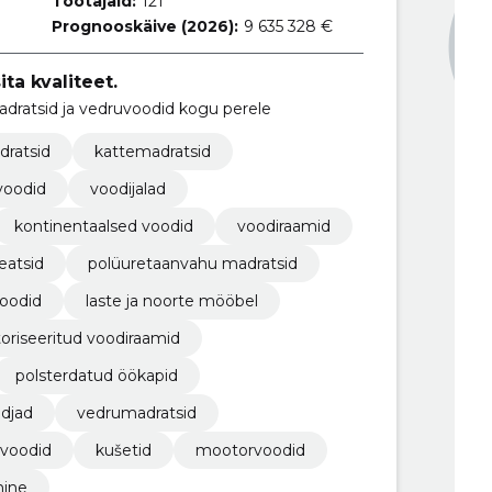
Töötajaid:
121
Prognooskäive (2026):
9 635 328 €
ta kvaliteet.
adratsid ja vedruvoodid kogu perele
ratsid
kattemadratsid
voodid
voodijalad
kontinentaalsed voodid
voodiraamid
eatsid
polüuretaanvahu madratsid
voodid
laste ja noorte mööbel
riseeritud voodiraamid
polsterdatud öökapid
djad
vedrumadratsid
voodid
kušetid
mootorvoodid
mine