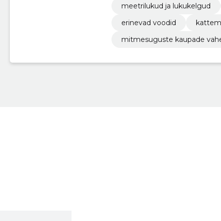
meetrilukud ja lukukelgud
erinevad voodid
kattem
mitmesuguste kaupade vah