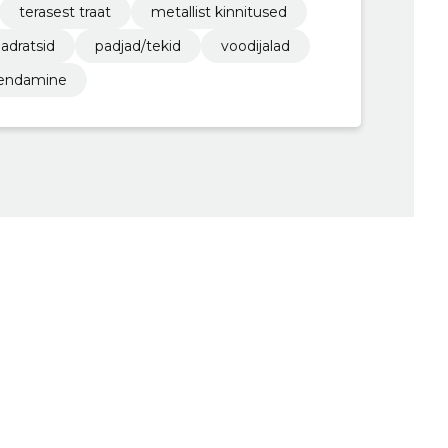
terasest traat
metallist kinnitused
adratsid
padjad/tekid
voodijalad
endamine