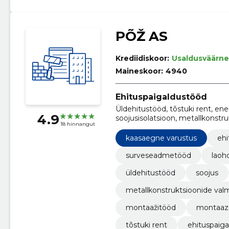
PÕŽ AS
Krediidiskoor:
Usaldusväärne
Maineskoor:
4940
Ehituspaigaldustööd
Üldehitustööd, tõstuki rent, en
4.9
soojusisolatsioon, metallkonstr
18 hinnangut
kaasaegne varustus
ehi
surveseadmetööd
laoh
üldehitustööd
soojus
metallkonstruktsioonide val
montaažitööd
montaaz
tõstuki rent
ehituspaig