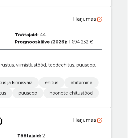
Harjumaa
Töötajaid:
44
Prognooskäive (2026):
1 694 232 €
rustus, viimistlustööd, teedeehitus, puusepp,
tus ja kinnisvara
ehitus
ehitamine
tus
puusepp
hoonete ehitustööd
Ü
Harjumaa
Töötajaid:
2