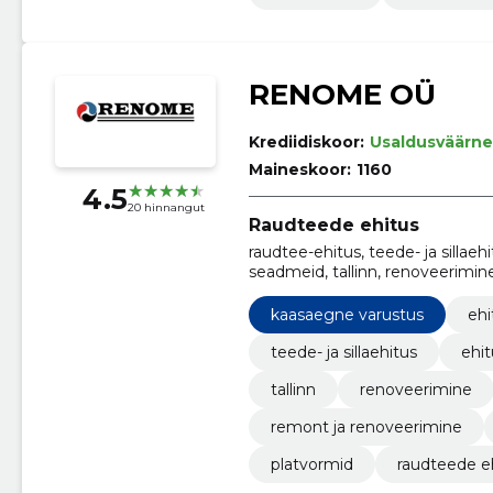
RENOME OÜ
Krediidiskoor:
Usaldusväärne
Maineskoor:
1160
4.5
20 hinnangut
Raudteede ehitus
raudtee-ehitus, teede- ja sillae
seadmeid, tallinn, renoveerimin
kaasaegne varustus
ehi
teede- ja sillaehitus
ehit
tallinn
renoveerimine
remont ja renoveerimine
platvormid
raudteede e