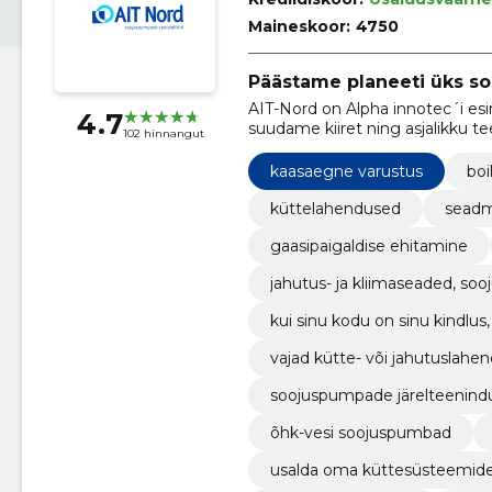
Maineskoor:
4750
Päästame planeeti üks s
AIT-Nord on Alpha innotec´i esi
4.7
suudame kiiret ning asjalikku t
102 hinnangut
kaasaegne varustus
boi
küttelahendused
seadm
gaasipaigaldise ehitamine
jahutus- ja kliimaseaded, s
kui sinu kodu on sinu kindlus, 
se. me pakume kõige laiema
vajad kütte- või jahutuslahen
oojuspumbad, õhk-vesi sooj
probleemi, ait-nord´il on va
soojuspumpade järelteenind
s.
õhk-vesi soojuspumbad
usalda oma küttesüsteemide j
matööde litsents ja meie spet