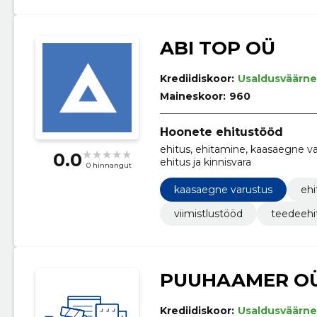
ABI TOP OÜ
Krediidiskoor:
Usaldusväärne
Maineskoor:
960
Hoonete ehitustööd
ehitus, ehitamine, kaasaegne va
0.0
ehitus ja kinnisvara
0 hinnangut
kaasaegne varustus
ehi
viimistlustööd
teedeehi
PUUHAAMER O
Krediidiskoor:
Usaldusväärne