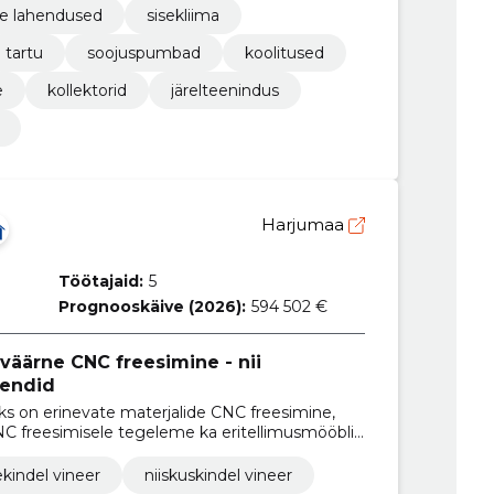
te lahendused
sisekliima
tartu
soojuspumbad
koolitused
e
kollektorid
järelteenindus
Harjumaa
Töötajaid:
5
Prognooskäive (2026):
594 502 €
sväärne CNC freesimine - nii
iendid
s on erinevate materjalide CNC freesimine,
NC freesimisele tegeleme ka eritellimusmööbli
sse kui ka sõidukitesse.
kindel vineer
niiskuskindel vineer