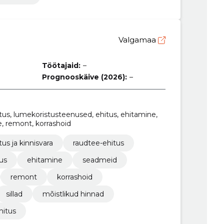
Valgamaa
Töötajaid:
–
Prognooskäive (2026):
–
hitus, lumekoristusteenused, ehitus, ehitamine,
e, remont, korrashoid
tus ja kinnisvara
raudtee-ehitus
us
ehitamine
seadmeid
remont
korrashoid
sillad
mõistlikud hinnad
hitus