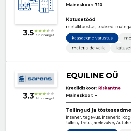
Maineskoor:
710
Katusetööd
metallitööstus, töölised, materj
3.5
4 hinnangut
kaasaegne varustus
met
materjalide valik
katuse
EQUILINE OÜ
Krediidiskoor:
Riskantne
3.3
Maineskoor:
–
4 hinnangut
Tellingud ja tõsteseadm
insener, tegevus, insenerid, ko
tallinn, Tartu, järelevalve, Autok