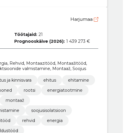
Harjumaa
Töötajaid:
21
Prognooskäive (2026):
1 439 273 €
ergia, Rehvid, Montaazitööd, Montaažitööd,
uktsioonide valmistamine, Montaaž, Soojus
tus ja kinnisvara
ehitus
ehitamine
ooned
rootsi
energiatootmine
montaaž
mistamine
soojusisolatsioon
itööd
rehvid
energia
aldustööd