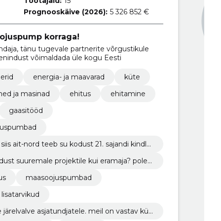
Töötajaid:
15
Prognooskäive (2026):
5 326 852 €
oojuspump korraga!
ndaja, tänu tugevale partnerite võrgustikule
eenindust võimaldada üle kogu Eesti
lerid
energia- ja maavarad
küte
ed ja masinad
ehitus
ehitamine
gaasitööd
oojuspumbad
siis ait-nord teeb su kodust 21. sajandi kindlu
t valikut kaasaegseid soojuspumpasid (maas
dust suuremale projektile kui eramaja? pole
uspumbad).
jalik tehniline know-how ning kogemus olema
us
maasoojuspumbad
lisatarvikud
ärelvalve asjatundjatele. meil on vastav kül
sialistid käivad regulaarselt tehasepoolsetel