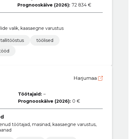
Prognooskäive (2026):
72 834 €
alide valik, kaasaegne varustus
allitööstus
töölised
tööd
Harjumaa
Töötajaid:
–
Prognooskäive (2026):
0 €
ed
genud töötajad, masinad, kaasaegne varustus,
raanad