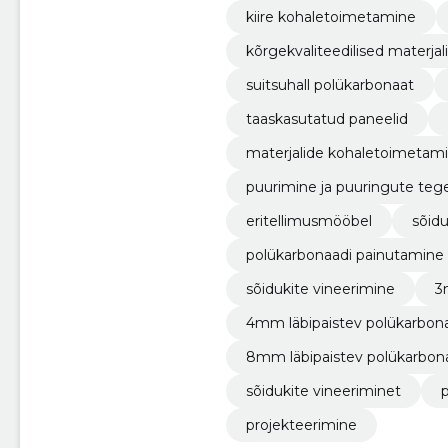
kiire kohaletoimetamine
kõrgekvaliteedilised materjal
suitsuhall polükarbonaat
taaskasutatud paneelid
materjalide kohaletoimetam
puurimine ja puuringute te
eritellimusmööbel
sõidu
polükarbonaadi painutamine
sõidukite vineerimine
3
4mm läbipaistev polükarbon
8mm läbipaistev polükarbon
sõidukite vineeriminet
projekteerimine