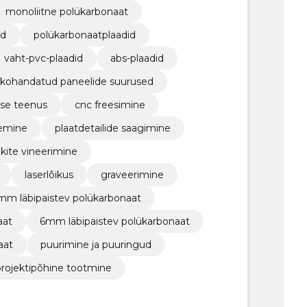
monoliitne polükarbonaat
id
polükarbonaatplaadid
vaht-pvc-plaadid
abs-plaadid
kohandatud paneelide suurused
ise teenus
cnc freesimine
gemine
plaatdetailide saagimine
kite vineerimine
laserlõikus
graveerimine
mm läbipaistev polükarbonaat
aat
6mm läbipaistev polükarbonaat
aat
puurimine ja puuringud
projektipõhine tootmine