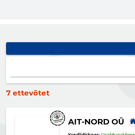
7 ettevõtet
AIT-NORD OÜ
Krediidiskoor:
Usaldusväärne