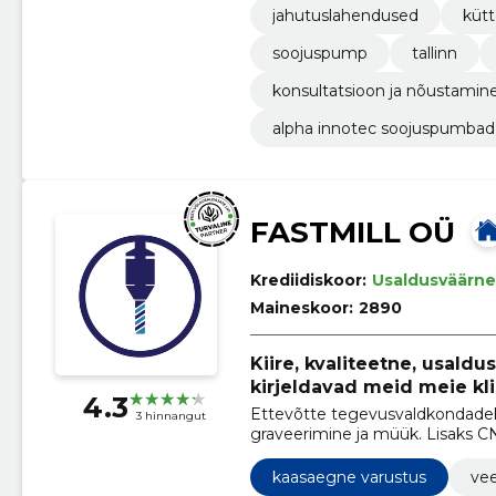
jahutuslahendused
küt
koolitustel.
soojuspump
tallinn
konsultatsioon ja nõustamin
alpha innotec soojuspumbad
FASTMILL OÜ
Krediidiskoor:
Usaldusväärne
Maineskoor:
2890
Kiire, kvaliteetne, usaldu
kirjeldavad meid meie kl
4.3
Ettevõtte tegevusvaldkondadek
3 hinnangut
graveerimine ja müük. Lisaks C
valmistamisega nii koju, kontori
kaasaegne varustus
vee