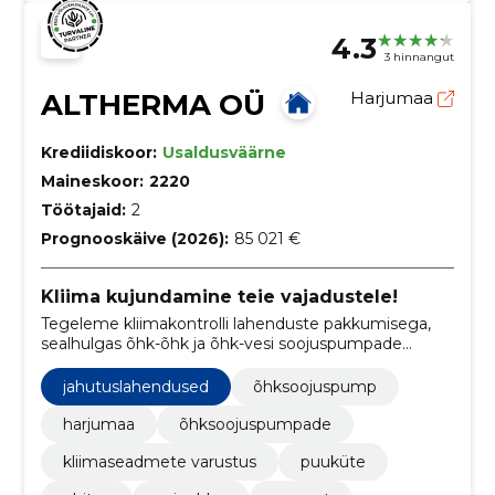
4.3
3 hinnangut
ALTHERMA OÜ
Harjumaa
Krediidiskoor:
Usaldusväärne
Maineskoor:
2220
Töötajaid:
2
Prognooskäive (2026):
85 021 €
Kliima kujundamine teie vajadustele!
Tegeleme kliimakontrolli lahenduste pakkumisega,
sealhulgas õhk-õhk ja õhk-vesi soojuspumpade
paigaldus, hooldus ja parandamine ning
maasoojuspumpade süsteemid.
jahutuslahendused
õhksoojuspump
harjumaa
õhksoojuspumpade
kliimaseadmete varustus
puuküte