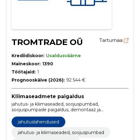
TROMTRADE OÜ
Tartumaa
Krediidiskoor:
Usaldusväärne
Maineskoor:
1390
Töötajaid:
1
Prognooskäive (2026):
92 544 €
Kliimaseadmete paigaldus
jahutus- ja kliimaseaded, soojuspumbad,
soojuspumpade paigaldus, demontaaz ja
utiliseerimine, Ümberpaigaldus, kasutatud seadme
demontaaz, õhksoojuspumbad, kütmise ja
jahutuslahendused
jahutamise lahendused, soojuspumba hooldus,
kliimaseadmete paigaldus, ventilatsioonilahendused
jahutus- ja kliimaseaded, soojuspumbad