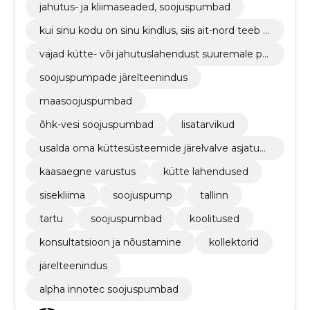
jahutus- ja kliimaseaded, soojuspumbad
kui sinu kodu on sinu kindlus, siis ait-nord teeb s
u kodust 21. sajandi kindluse. me pakume kõige
vajad kütte- või jahutuslahendust suuremale pr
laiemat valikut kaasaegseid soojuspumpasid (m
ojektile kui eramaja? pole probleemi, ait-nord´il
aasoojuspumbad, õhk-vesi soojuspumbad).
soojuspumpade järelteenindus
on vajalik tehniline know-how ning kogemus ol
emas.
maasoojuspumbad
õhk-vesi soojuspumbad
lisatarvikud
usalda oma küttesüsteemide järelvalve asjatun
djatele. meil on vastav külmatööde litsents ja m
kaasaegne varustus
kütte lahendused
eie spetsialistid käivad regulaarselt tehasepools
etel koolitustel.
sisekliima
soojuspump
tallinn
tartu
soojuspumbad
koolitused
konsultatsioon ja nõustamine
kollektorid
järelteenindus
alpha innotec soojuspumbad