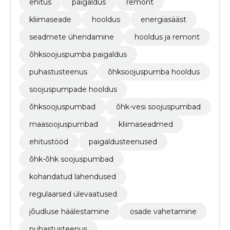
ehitus
paigaldus
remont
kliimaseade
hooldus
energiasääst
seadmete ühendamine
hooldus ja remont
õhksoojuspumba paigaldus
puhastusteenus
õhksoojuspumba hooldus
soojuspumpade hooldus
õhksoojuspumbad
õhk-vesi soojuspumbad
maasoojuspumbad
kliimaseadmed
ehitustööd
paigaldusteenused
õhk-õhk soojuspumbad
kohandatud lahendused
regulaarsed ülevaatused
jõudluse häälestamine
osade vahetamine
puhastusteenus