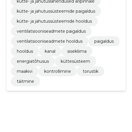
kütte- ja jahutuslahendused äripinnale
kütte- ja jahutussüsteemide paigaldus
kütte- ja jahutussüsteemide hooldus
ventilatsiooniseadmete paigaldus
ventilatsiooniseadmete hooldus
paigaldus
hooldus
kanal
sisekliima
energiatõhusus
küttesüsteem
maakivi
kontrollimine
torustik
täitmine