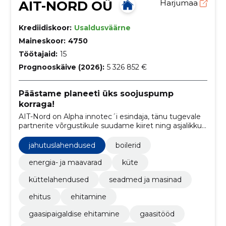
AIT-NORD OÜ
Harjumaa
Krediidiskoor:
Usaldusväärne
Maineskoor:
4750
Töötajaid:
15
Prognooskäive (2026):
5 326 852 €
Päästame planeeti üks soojuspump
korraga!
AIT-Nord on Alpha innotec´i esindaja, tänu tugevale
partnerite võrgustikule suudame kiiret ning asjalikku
teenindust võimaldada üle kogu Eesti
jahutuslahendused
boilerid
energia- ja maavarad
küte
küttelahendused
seadmed ja masinad
ehitus
ehitamine
gaasipaigaldise ehitamine
gaasitööd