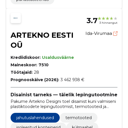
3.7
3 hinnangut
ARTEKNO EESTI
Ida-Virumaa
OÜ
Krediidiskoor:
Usaldusväärne
Maineskoor:
7510
Töötajaid:
28
Prognooskäive (2026):
3 462 938 €
Disainist tarneks — täielik lepingutootmine
Pakume Artekno Designi toel disainist kuni valmiseni
plastiktoodete lepingutootmist, termotooteid ja
vastutustundlikku toidupakendamist. Viis
tootmiskohta, sertifikaadid ja eksport 30 riiki tagavad
jahutuslahendused
termotooted
usaldusväärse kvaliteedi ja tarne.
isoleeritud konteinerid
külmaahel