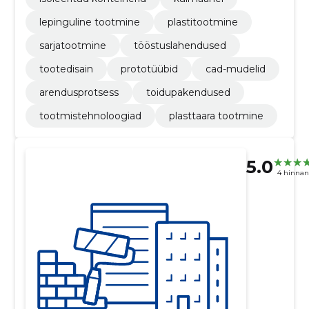
lepinguline tootmine
plastitootmine
sarjatootmine
tööstuslahendused
tootedisain
prototüübid
cad-mudelid
arendusprotsess
toidupakendused
tootmistehnoloogiad
plasttaara tootmine
5.0
4 hinna