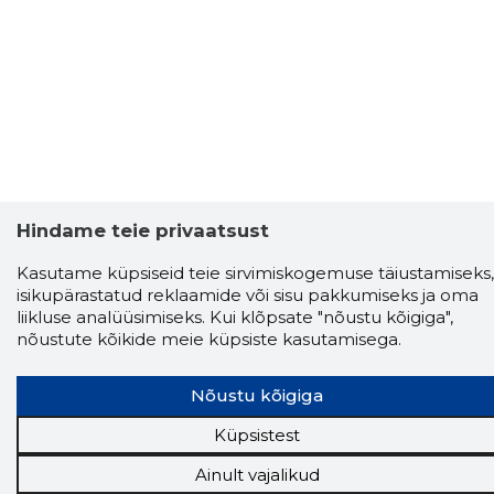
Hindame teie privaatsust
Kasutame küpsiseid teie sirvimiskogemuse täiustamiseks,
isikupärastatud reklaamide või sisu pakkumiseks ja oma
liikluse analüüsimiseks. Kui klõpsate "nõustu kõigiga",
nõustute kõikide meie küpsiste kasutamisega.
Storybook
Nõustu kõigiga
Chrome laiendus
Küpsistest
Storybooki laiendus ütleb Sulle, mis firma
Ainult vajalikud
veebilehel Sa parajasti viibid ja kui usaldusväärne