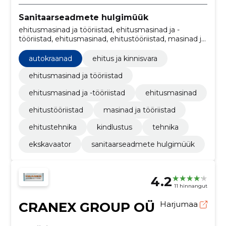
Sanitaarseadmete hulgimüük
ehitusmasinad ja tööriistad, ehitusmasinad ja -
tööriistad, ehitusmasinad, ehitustööriistad, masinad ja
tööriistad, ehitustehnika, kindlustus, Tehnika,
ekskavaator, Autokraanad
autokraanad
ehitus ja kinnisvara
ehitusmasinad ja tööriistad
ehitusmasinad ja -tööriistad
ehitusmasinad
ehitustööriistad
masinad ja tööriistad
ehitustehnika
kindlustus
tehnika
ekskavaator
sanitaarseadmete hulgimüük
4.2
11 hinnangut
CRANEX GROUP OÜ
Harjumaa