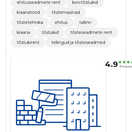
ehitusseadmete rent
korvtõstukid
kraanatööd
tõstemasinad
tõstetehnika
ehitus
tallinn
kraana
tõstukid
tõsteseadmete rent
tõstukirent
tellingud ja tõsteseadmed
4.9
9 hinna