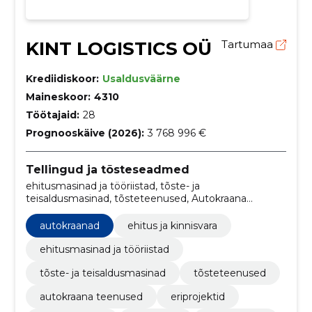
KINT LOGISTICS OÜ
Tartumaa
Krediidiskoor:
Usaldusväärne
Maineskoor:
4310
Töötajaid:
28
Prognooskäive (2026):
3 768 996 €
Tellingud ja tõsteseadmed
ehitusmasinad ja tööriistad, tõste- ja
teisaldusmasinad, tõsteteenused, Autokraana
teenused, Eriprojektid, Autokraanad, veoteenused,
veoautod, haagiserent, kraana
autokraanad
ehitus ja kinnisvara
ehitusmasinad ja tööriistad
tõste- ja teisaldusmasinad
tõsteteenused
autokraana teenused
eriprojektid