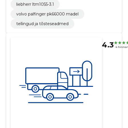
liebherr ltm1055-3.1
volvo palfinger pk66000 madel
tellingud ja tõsteseadmed
4.3
4 hinna