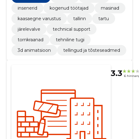
insenerid
kogenud töötajad
masinad
kaasaegne varustus
tallinn
tartu
järelevalve
technical support
tornkraanad
tehniline tugi
3d animatsioon
tellingud ja tõsteseadmed
3.3
6 hinnan