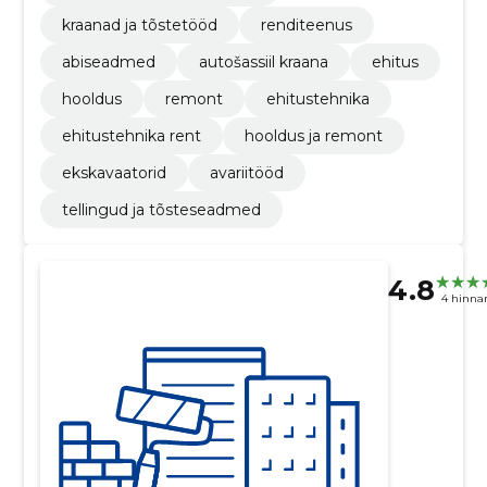
kraanad ja tõstetööd
renditeenus
abiseadmed
autošassiil kraana
ehitus
hooldus
remont
ehitustehnika
ehitustehnika rent
hooldus ja remont
ekskavaatorid
avariitööd
tellingud ja tõsteseadmed
4.8
4 hinna