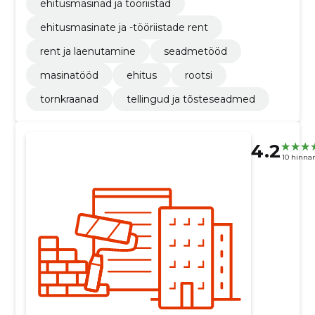
ehitusmasinad ja tööriistad
ehitusmasinate ja -tööriistade rent
rent ja laenutamine
seadmetööd
masinatööd
ehitus
rootsi
tornkraanad
tellingud ja tõsteseadmed
4.2
10 hinna