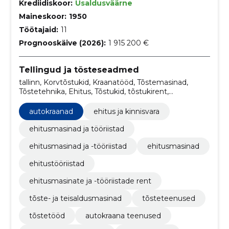
Krediidiskoor:
Usaldusväärne
Maineskoor:
1950
Töötajaid:
11
Prognooskäive (2026):
1 915 200 €
Tellingud ja tõsteseadmed
tallinn, Korvtõstukid, Kraanatööd, Tõstemasinad,
Tõstetehnika, Ehitus, Tõstukid, tõstukirent,
tõsteseadmete rent, ehitusseadmete rent
autokraanad
ehitus ja kinnisvara
ehitusmasinad ja tööriistad
ehitusmasinad ja -tööriistad
ehitusmasinad
ehitustööriistad
ehitusmasinate ja -tööriistade rent
tõste- ja teisaldusmasinad
tõsteteenused
tõstetööd
autokraana teenused