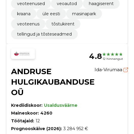
veoteenused
veoautod
haagiserent
kraana
üle eesti
masinapark
veoteenus
tõstukirent
tellingud ja tõsteseadmed
4.8
12 hinnangut
ANDRUSE
Ida-Virumaa
HULGIKAUBANDUSE
OÜ
Krediidiskoor:
Usaldusväärne
Maineskoor:
4260
Töötajaid:
12
Prognooskäive (2026):
3 284 952 €