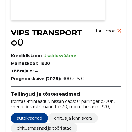
VIPS TRANSPORT
Harjumaa
OÜ
Krediidiskoor:
Usaldusväärne
Maineskoor:
1920
Töötajaid:
4
Prognooskäive (2026):
900 205 €
Tellingud ja tõsteseadmed
frontaal-minilaadur, nissan cabstar palfinger p220b,
mercedes ruthmann tb270, mb ruthmann t370,
volvo fm12 bronto skylift s46xdt, ekskavaator-laadur,
hüdrotõstukiga multiliftid, volvo palfinger pk66000
autokraanad
ehitus ja kinnisvara
madel, liebherr ltm1055-3.1, rent koos operaatoriga
ehitusmasinad ja tööriistad