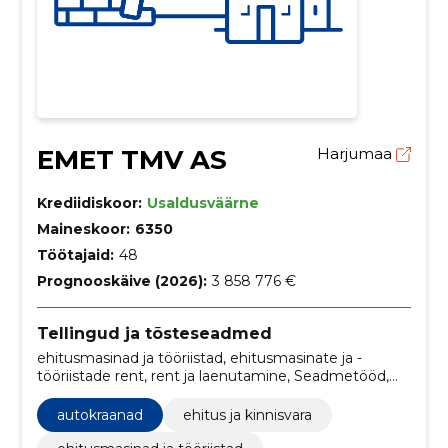
EMET TMV AS
Harjumaa
Krediidiskoor:
Usaldusväärne
Maineskoor:
6350
Töötajaid:
48
Prognooskäive (2026):
3 858 776 €
Tellingud ja tõsteseadmed
ehitusmasinad ja tööriistad, ehitusmasinate ja -
tööriistade rent, rent ja laenutamine, Seadmetööd,
Masinatööd, Autokraanad, ehitus ja kinnisvara
autokraanad
ehitus ja kinnisvara