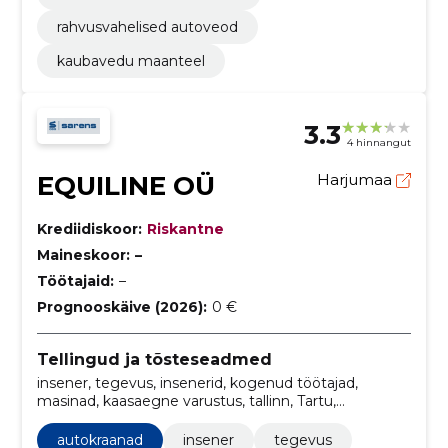
rahvusvahelised autoveod
kaubavedu maanteel
3.3
4 hinnangut
EQUILINE OÜ
Harjumaa
Krediidiskoor:
Riskantne
Maineskoor:
–
Töötajaid:
–
Prognooskäive (2026):
0 €
Tellingud ja tõsteseadmed
insener, tegevus, insenerid, kogenud töötajad,
masinad, kaasaegne varustus, tallinn, Tartu,
järelevalve, Autokraanad
autokraanad
insener
tegevus