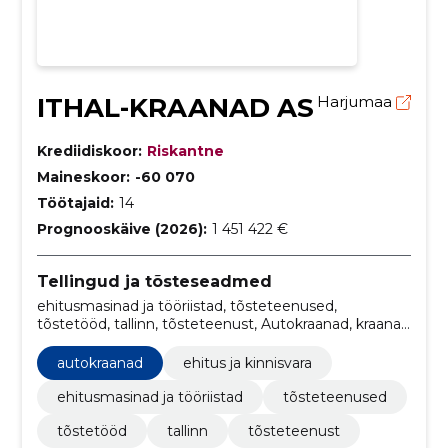
ITHAL-KRAANAD AS
Harjumaa
Krediidiskoor:
Riskantne
Maineskoor:
-60 070
Töötajaid:
14
Prognooskäive (2026):
1 451 422 €
Tellingud ja tõsteseadmed
ehitusmasinad ja tööriistad, tõsteteenused,
tõstetööd, tallinn, tõsteteenust, Autokraanad, kraana,
kontaktinfo, Tõsteteenus, ehitus ja kinnisvara
autokraanad
ehitus ja kinnisvara
ehitusmasinad ja tööriistad
tõsteteenused
tõstetööd
tallinn
tõsteteenust