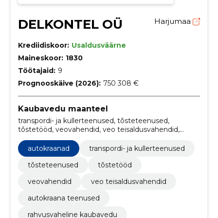
DELKONTEL OÜ
Harjumaa
Krediidiskoor:
Usaldusväärne
Maineskoor:
1830
Töötajaid:
9
Prognooskäive (2026):
750 308 €
Kaubavedu maanteel
transpordi- ja kullerteenused, tõsteteenused,
tõstetööd, veovahendid, veo teisaldusvahendid,
Autokraana teenused, Autokraanad, rahvusvaheline
kaubavedu, Rahvusvahelised autoveod
autokraanad
transpordi- ja kullerteenused
tõsteteenused
tõstetööd
veovahendid
veo teisaldusvahendid
autokraana teenused
rahvusvaheline kaubavedu