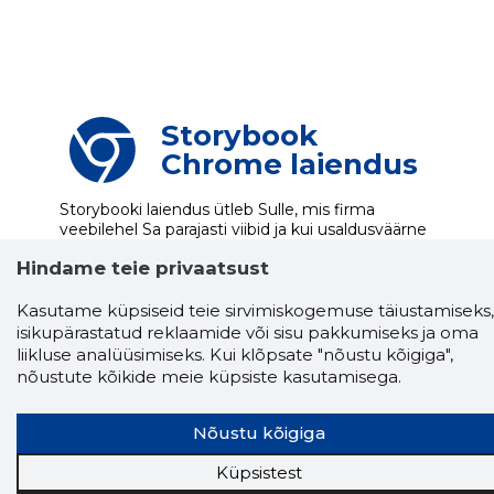
Storybook
Chrome laiendus
Storybooki laiendus ütleb Sulle, mis firma
veebilehel Sa parajasti viibid ja kui usaldusväärne
see firma täna on.
LAADI LAIENDUS ALLA
Hindame teie privaatsust
Kasutame küpsiseid teie sirvimiskogemuse täiustamiseks,
isikupärastatud reklaamide või sisu pakkumiseks ja oma
Näed helistaja tausta!
Storybooki Äpp toob
liikluse analüüsimiseks. Kui klõpsate "nõustu kõigiga",
Sinuni
OTSEKONTAKTID
400 000 Eesti
nõustute kõikide meie küpsiste kasutamisega.
ettevõtte ja isikute kohta (juhid, ametnikud).
Andmed on rikastatud maksevõime ja
finantsinfoga.
Nõustu kõigiga
Küpsistest