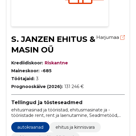
S. JANZEN EHITUS &
Harjumaa
MASIN OÜ
Krediidiskoor:
Riskantne
Maineskoor:
-685
Töötajaid:
3
Prognooskäive (2026):
131 246 €
Tellingud ja tõsteseadmed
ehitusmasinad ja tööriistad, ehitusmasinate ja -
tööriistade rent, rent ja laenutamine, Seadmetööd,
Masinatööd, Ehitus, rootsi, Autokraanad, tornkraanad,
ehitus ja kinnisvara
autokraanad
ehitus ja kinnisvara