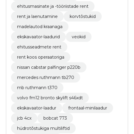
ehitusmasinate ja -tööriistade rent
rent ja laenutamine
korvtõstukid
madelautod kraanaga
ekskavaator-laadurid
veokid
ehitusseadmete rent
rent koos operaatoriga
nissan cabstar palfinger p220b
mercedes ruthmann tb270
mb ruthmann t370
volvo fm12 bronto skylift s46xdt
ekskavaator-laadur
frontaal-minilaadur
jcb 4cx
bobcat 773
hüdrotõstukiga multiliftid