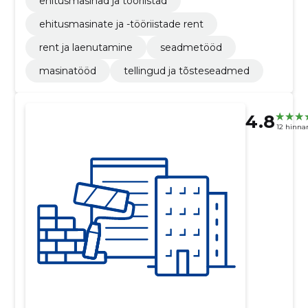
ehitusmasinad ja tööriistad
ehitusmasinate ja -tööriistade rent
rent ja laenutamine
seadmetööd
masinatööd
tellingud ja tõsteseadmed
4.8
12 hinna