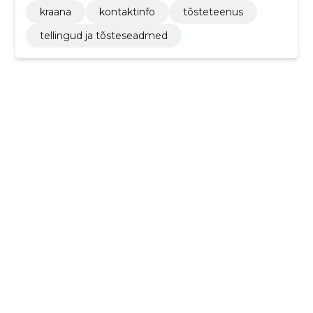
kraana
kontaktinfo
tõsteteenus
tellingud ja tõsteseadmed