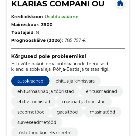
KLARIAS COMPANI OÜ
Krediidiskoor:
Usaldusväärne
Maineskoor:
3500
Töötajaid:
8
Prognooskäive (2026):
785 757 €
Kõrgused pole probleemiks!
Ettevõte pakub oma autokraanade teenuseid
kliendile sobival ajal Põhja-Eestis ja teistes riigi
piirkondades, kus kvalifitseeritud töölised on
huvitatud korrektsete montaažitööde teostamisest,
autokraanad
ehitus ja kinnisvara
mis on kooskõlas kõigi ohutusnõuetega
ehitusmasinad ja tööriistad
ehitusmasinad
ehitustööriistad
masinad ja tööriistad
seadmetööd
gaasitööd
masinatööd
surveseadmetööd
tõstetööd kuni 45 meetrit