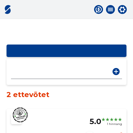
2 ettevõtet
5.0
1 hinnang