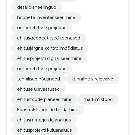
detailplaneeringud
hoonete inventariseerimine
ümberehituse projektid
ehitusgeodeetilised teenused
ehitusjärgne kontrollmõõdistus
ehitusprojekti digitaliseerimine
ümberehituse projektid
tehnilised nõuanded
tehniline järelevalve
ehituse ülevaatused
ehitustööde planeerimine
märkimistööd
konstruktsioonide hindamine
ehitusmaterjalide analüüs
ehitusprojekti kuluanalüüs