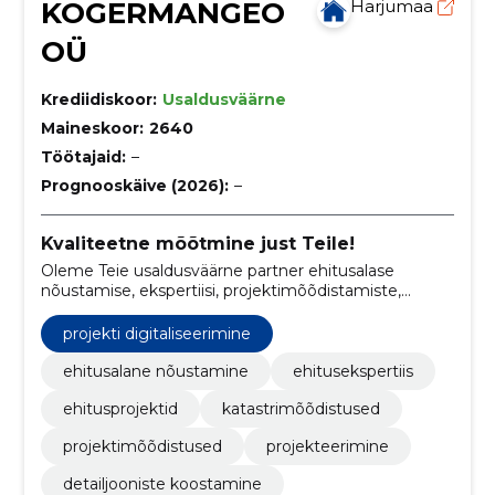
KOGERMANGEO
Harjumaa
OÜ
Krediidiskoor:
Usaldusväärne
Maineskoor:
2640
Töötajaid:
–
Prognooskäive (2026):
–
Kvaliteetne mõõtmine just Teile!
Oleme Teie usaldusväärne partner ehitusalase
nõustamise, ekspertiisi, projektimõõdistamiste,
detailjooniste koostamise, detailplaneeringute,
märkimistööde, ümberehituse projektide,
projekti digitaliseerimine
ehitusejärgsete kontrollmõõdistuste ja ehitusprojekti
digitaliseerimise valdkonnas.
ehitusalane nõustamine
ehitusekspertiis
ehitusprojektid
katastrimõõdistused
projektimõõdistused
projekteerimine
detailjooniste koostamine