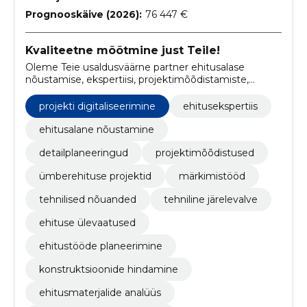
Prognooskäive (2026):
76 447 €
Kvaliteetne mõõtmine just Teile!
Oleme Teie usaldusväärne partner ehitusalase
nõustamise, ekspertiisi, projektimõõdistamiste,
detailjooniste koostamise, detailplaneeringute,
märkimistööde, ümberehituse projektide,
projekti digitaliseerimine
ehitusekspertiis
ehitusejärgsete kontrollmõõdistuste ja ehitusprojekti
digitaliseerimise valdkonnas.
ehitusalane nõustamine
detailplaneeringud
projektimõõdistused
ümberehituse projektid
märkimistööd
tehnilised nõuanded
tehniline järelevalve
ehituse ülevaatused
ehitustööde planeerimine
konstruktsioonide hindamine
ehitusmaterjalide analüüs