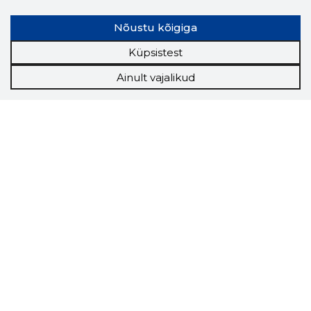
Nõustu kõigiga
Küpsistest
Ainult vajalikud
Storybook
Chrome laiendus
Storybooki laiendus ütleb Sulle, mis firma
veebilehel Sa parajasti viibid ja kui usaldusväärne
see firma täna on.
LAADI LAIENDUS ALLA