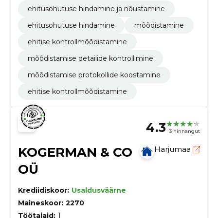
ehitusohutuse hindamine ja nõustamine
ehitusohutuse hindamine
mõõdistamine
ehitise kontrollmõõdistamine
mõõdistamise detailide kontrollimine
mõõdistamise protokollide koostamine
ehitise kontrollmõõdistamine
4.3
3 hinnangut
KOGERMAN & CO
Harjumaa
OÜ
Krediidiskoor:
Usaldusväärne
Maineskoor:
2270
Töötajaid:
1