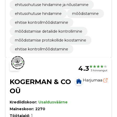
ehitusohutuse hindamine ja nõustamine
ehitusohutuse hindamine
mõõdistamine
ehitise kontrollmõõdistamine
mõõdistamise detailide kontrollimine
mõõdistamise protokollide koostamine
ehitise kontrollmõõdistamine
4.3
3 hinnangut
KOGERMAN & CO
Harjumaa
OÜ
Krediidiskoor:
Usaldusväärne
Maineskoor:
2270
Töötajaid:
1