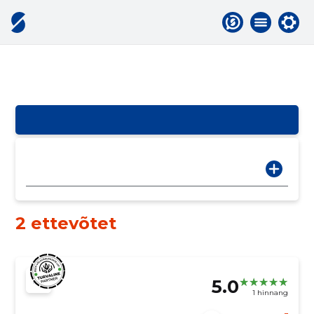
2 ettevõtet
5.0
1 hinnang