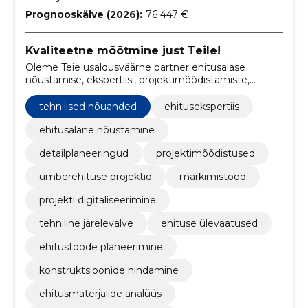
Prognooskäive (2026):
76 447 €
Kvaliteetne mõõtmine just Teile!
Oleme Teie usaldusväärne partner ehitusalase
nõustamise, ekspertiisi, projektimõõdistamiste,
detailjooniste koostamise, detailplaneeringute,
märkimistööde, ümberehituse projektide,
tehnilised nõuanded
ehitusekspertiis
ehitusejärgsete kontrollmõõdistuste ja ehitusprojekti
digitaliseerimise valdkonnas.
ehitusalane nõustamine
detailplaneeringud
projektimõõdistused
ümberehituse projektid
märkimistööd
projekti digitaliseerimine
tehniline järelevalve
ehituse ülevaatused
ehitustööde planeerimine
konstruktsioonide hindamine
ehitusmaterjalide analüüs