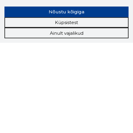
Nõustu kõigiga
Küpsistest
Ainult vajalikud
Storybook
Chrome laiendus
Storybooki laiendus ütleb Sulle, mis firma
veebilehel Sa parajasti viibid ja kui usaldusväärne
see firma täna on.
LAADI LAIENDUS ALLA