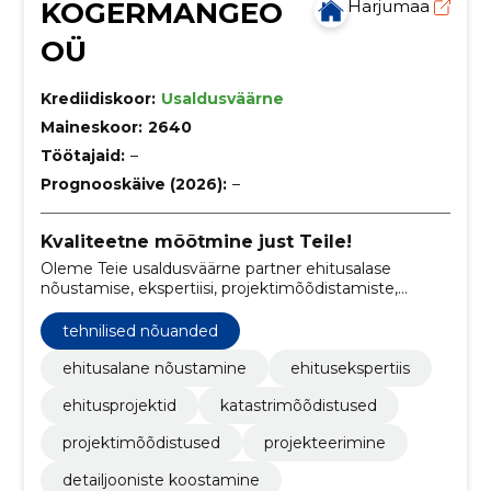
KOGERMANGEO
Harjumaa
OÜ
Krediidiskoor:
Usaldusväärne
Maineskoor:
2640
Töötajaid:
–
Prognooskäive (2026):
–
Kvaliteetne mõõtmine just Teile!
Oleme Teie usaldusväärne partner ehitusalase
nõustamise, ekspertiisi, projektimõõdistamiste,
detailjooniste koostamise, detailplaneeringute,
märkimistööde, ümberehituse projektide,
tehnilised nõuanded
ehitusejärgsete kontrollmõõdistuste ja ehitusprojekti
digitaliseerimise valdkonnas.
ehitusalane nõustamine
ehitusekspertiis
ehitusprojektid
katastrimõõdistused
projektimõõdistused
projekteerimine
detailjooniste koostamine