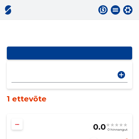
1 ettevõte
0.0
0 hinnangut