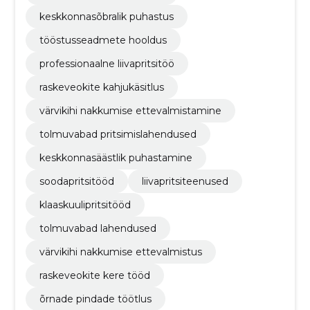
keskkonnasõbralik puhastus
tööstusseadmete hooldus
professionaalne liivapritsitöö
raskeveokite kahjukäsitlus
värvikihi nakkumise ettevalmistamine
tolmuvabad pritsimislahendused
keskkonnasäästlik puhastamine
soodapritsitööd
liivapritsiteenused
klaaskuulipritsitööd
tolmuvabad lahendused
värvikihi nakkumise ettevalmistus
raskeveokite kere tööd
õrnade pindade töötlus