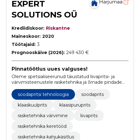
EXPERT
Harjumaa
SOLUTIONS OÜ
Krediidiskoor:
Riskantne
Maineskoor:
2020
Töötajaid:
3
Prognooskäive (2026):
249 430 €
Pinnatöötlus uues valguses!
Oleme spetsialiseerunud täiustatud liivapritsi- ja
värvimisteenustele rasketehnika ja õrnade pindade
jaoks.
soodapritsi tehnoloogia
soodaprits
klaaskuulprits
klaasipuruprits
rasketehnika värvimine
liivaprits
rasketehnika keretööd
rasketehnika kahjukäsitlus