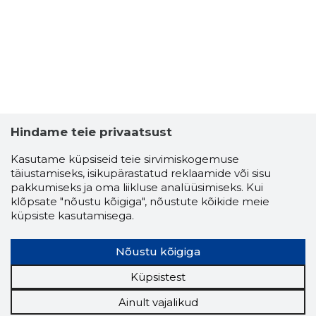
Hindame teie privaatsust
Kasutame küpsiseid teie sirvimiskogemuse
täiustamiseks, isikupärastatud reklaamide või sisu
pakkumiseks ja oma liikluse analüüsimiseks. Kui
klõpsate "nõustu kõigiga", nõustute kõikide meie
küpsiste kasutamisega.
Nõustu kõigiga
Küpsistest
Ainult vajalikud