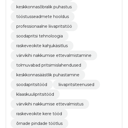
keskkonnasõbralik puhastus
tööstusseadmete hooldus
professionaalne liivapritsitöö
soodapritsi tehnoloogia
raskeveokite kahjukäsitlus
värvikihi nakkumise ettevalmistamine
tolmuvabad pritsimislahendused
keskkonnasäästlik puhastamine
soodapritsitööd
liivapritsiteenused
klaaskuulipritsitööd
värvikihi nakkumise ettevalmistus
raskeveokite kere tööd
õrnade pindade töötlus