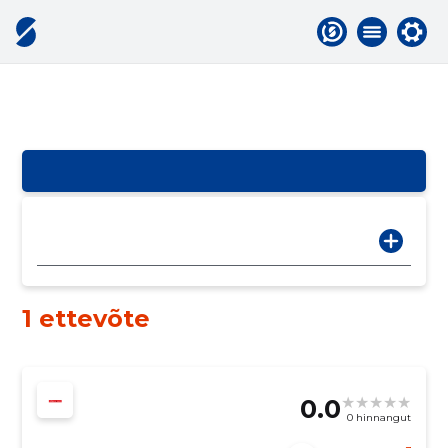
1 ettevõte
0.0
0 hinnangut