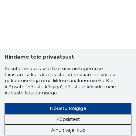
Hindame teie privaatsust
Kasutame küpsiseid teie sirvimiskogemuse
täiustamiseks, isikupärastatud reklaamide või sisu
pakkumiseks ja oma liikluse analüüsimiseks. Kui
klõpsate "nõustu kõigiga", nõustute kõikide meie
küpsiste kasutamisega.
Nõustu kõigiga
Küpsistest
Ainult vajalikud