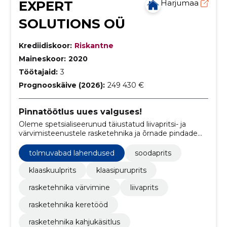
EXPERT
Harjumaa
SOLUTIONS OÜ
Krediidiskoor:
Riskantne
Maineskoor:
2020
Töötajaid:
3
Prognooskäive (2026):
249 430 €
Pinnatöötlus uues valguses!
Oleme spetsialiseerunud täiustatud liivapritsi- ja
värvimisteenustele rasketehnika ja õrnade pindade
jaoks.
tolmuvabad lahendused
soodaprits
klaaskuulprits
klaasipuruprits
rasketehnika värvimine
liivaprits
rasketehnika keretööd
rasketehnika kahjukäsitlus