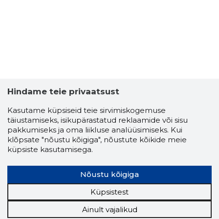
Hindame teie privaatsust
Kasutame küpsiseid teie sirvimiskogemuse
täiustamiseks, isikupärastatud reklaamide või sisu
pakkumiseks ja oma liikluse analüüsimiseks. Kui
klõpsate "nõustu kõigiga", nõustute kõikide meie
küpsiste kasutamisega.
Nõustu kõigiga
Küpsistest
Ainult vajalikud