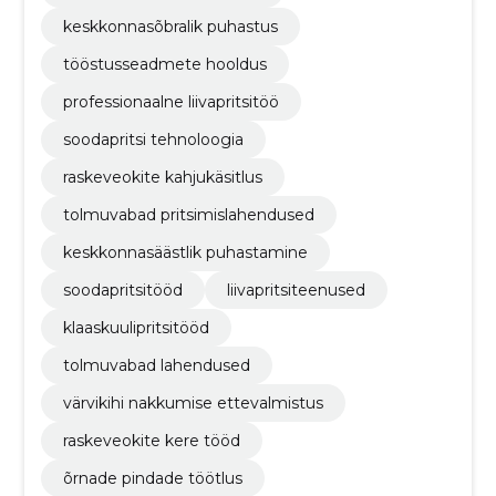
keskkonnasõbralik puhastus
tööstusseadmete hooldus
professionaalne liivapritsitöö
soodapritsi tehnoloogia
raskeveokite kahjukäsitlus
tolmuvabad pritsimislahendused
keskkonnasäästlik puhastamine
soodapritsitööd
liivapritsiteenused
klaaskuulipritsitööd
tolmuvabad lahendused
värvikihi nakkumise ettevalmistus
raskeveokite kere tööd
õrnade pindade töötlus