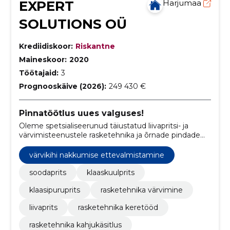
EXPERT
Harjumaa
SOLUTIONS OÜ
Krediidiskoor:
Riskantne
Maineskoor:
2020
Töötajaid:
3
Prognooskäive (2026):
249 430 €
Pinnatöötlus uues valguses!
Oleme spetsialiseerunud täiustatud liivapritsi- ja
värvimisteenustele rasketehnika ja õrnade pindade
jaoks.
värvikihi nakkumise ettevalmistamine
soodaprits
klaaskuulprits
klaasipuruprits
rasketehnika värvimine
liivaprits
rasketehnika keretööd
rasketehnika kahjukäsitlus