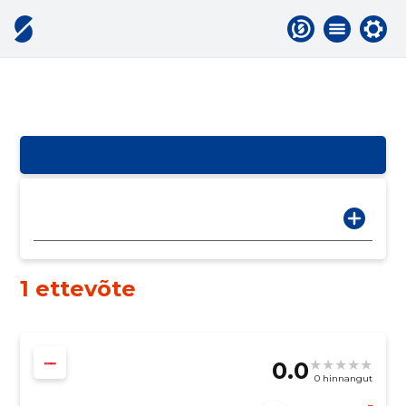
1 ettevõte
0.0
0 hinnangut