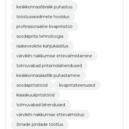
keskkonnasõbralik puhastus
tööstusseadmete hooldus
professionaalne liivapritsitöö
soodapritsi tehnoloogia
raskeveokite kahjukäsitlus
värvikihi nakkumise ettevalmistamine
tolmuvabad pritsimislahendused
keskkonnasäästlik puhastamine
soodapritsitööd
liivapritsiteenused
klaaskuulipritsitööd
tolmuvabad lahendused
värvikihi nakkumise ettevalmistus
õrnade pindade töötlus