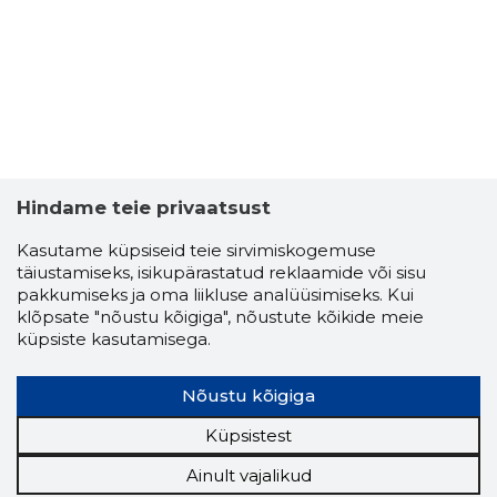
Hindame teie privaatsust
Kasutame küpsiseid teie sirvimiskogemuse
täiustamiseks, isikupärastatud reklaamide või sisu
pakkumiseks ja oma liikluse analüüsimiseks. Kui
klõpsate "nõustu kõigiga", nõustute kõikide meie
küpsiste kasutamisega.
Nõustu kõigiga
Küpsistest
Ainult vajalikud