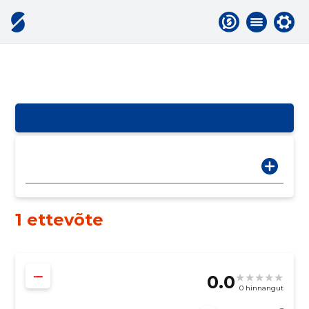
1 ettevõte
0.0
0 hinnangut