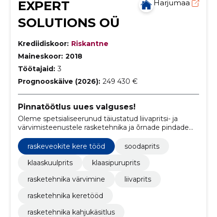
EXPERT
Harjumaa
SOLUTIONS OÜ
Krediidiskoor:
Riskantne
Maineskoor:
2018
Töötajaid:
3
Prognooskäive (2026):
249 430 €
Pinnatöötlus uues valguses!
Oleme spetsialiseerunud täiustatud liivapritsi- ja
värvimisteenustele rasketehnika ja õrnade pindade
jaoks.
raskeveokite kere tööd
soodaprits
klaaskuulprits
klaasipuruprits
rasketehnika värvimine
liivaprits
rasketehnika keretööd
rasketehnika kahjukäsitlus