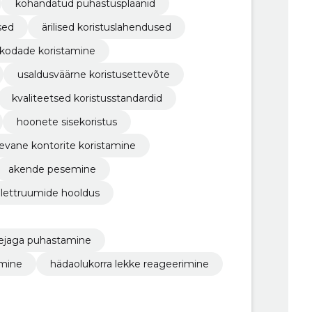
kohandatud puhastusplaanid
sed
ärilised koristuslahendused
ikodade koristamine
usaldusväärne koristusettevõte
kvaliteetsed koristusstandardid
hoonete sisekoristus
evane kontorite koristamine
akende pesemine
alettruumide hooldus
ejaga puhastamine
amine
hädaolukorra lekke reageerimine