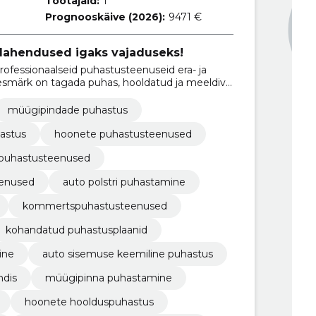
Töötajaid:
1
Prognooskäive (2026):
9471 €
lahendused igaks vajaduseks!
essionaalseid puhastusteenuseid era- ja
eesmärk on tagada puhas, hooldatud ja meeldiv
ing vajadusel keskkonnasõbralikke lahendusi.
müügipindade puhastus
astus
hoonete puhastusteenused
puhastusteenused
eenused
auto polstri puhastamine
kommertspuhastusteenused
kohandatud puhastusplaanid
ine
auto sisemuse keemiline puhastus
ndis
müügipinna puhastamine
hoonete hoolduspuhastus