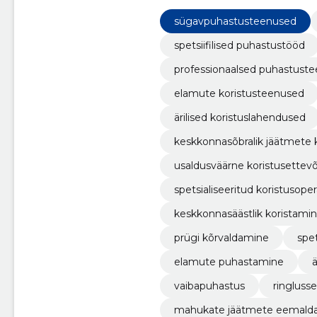
vastavalt kliendi tegelikele vaja
sügavpuhastusteenused
spetsiifilised puhastustööd
professionaalsed puhastust
elamute koristusteenused
ärilised koristuslahendused
keskkonnasõbralik jäätmete 
usaldusväärne koristusettev
spetsialiseeritud koristusope
keskkonnasäästlik koristami
prügi kõrvaldamine
spet
elamute puhastamine
vaibapuhastus
ringluss
mahukate jäätmete eemald