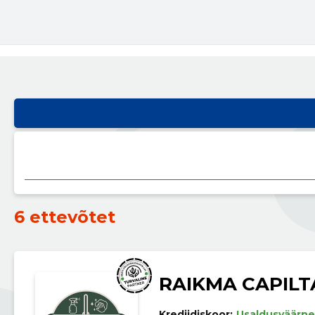
6 ettevõtet
RAIKMA CAPILT
Krediidiskoor:
Usaldusväärne