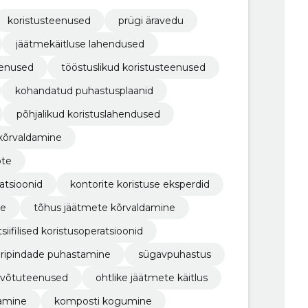
dustele.
koristusteenused
prügi äravedu
jäätmekäitluse lahendused
eenused
tööstuslikud koristusteenused
kohandatud puhastusplaanid
põhjalikud koristuslahendused
kõrvaldamine
õte
ratsioonid
kontorite koristuse eksperdid
ne
tõhus jäätmete kõrvaldamine
siifilised koristusoperatsioonid
äripindade puhastamine
sügavpuhastus
evõtuteenused
ohtlike jäätmete käitlus
amine
komposti kogumine