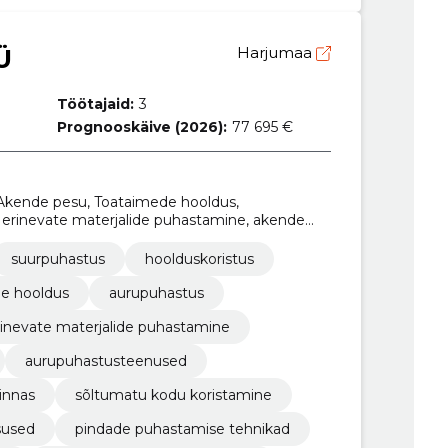
Ü
Harjumaa
Töötajaid:
3
Prognooskäive (2026):
77 695 €
 Akende pesu, Toataimede hooldus,
, erinevate materjalide puhastamine, akende
stusteenused
suurpuhastus
hoolduskoristus
e hooldus
aurupuhastus
rinevate materjalide puhastamine
aurupuhastusteenused
linnas
sõltumatu kodu koristamine
sused
pindade puhastamise tehnikad