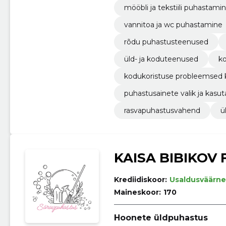
mööbli ja tekstiili puhastami
vannitoa ja wc puhastamine
rõdu puhastusteenused
üld- ja koduteenused
ko
kodukoristuse probleemsed
puhastusainete valik ja kasu
rasvapuhastusvahend
ü
KAISA BIBIKOV 
Krediidiskoor:
Usaldusväärne
Maineskoor:
170
Hoonete üldpuhastus