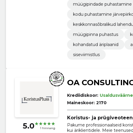
müügipindade puhastamine
kodu puhastamine järvepiirk
keskkonnasõbralikud lahend
müügipinna puhastus
k
kohandatud äriplaanid
a
siseviimistlus
OA CONSULTIN
Krediidiskoor:
Usaldusväärne
Maineskoor:
2170
Koristus- ja prügiveoteenu
5.0
Pakume professionaalseid korist
1 hinnang
kui äriklientidele. Meie teenuse