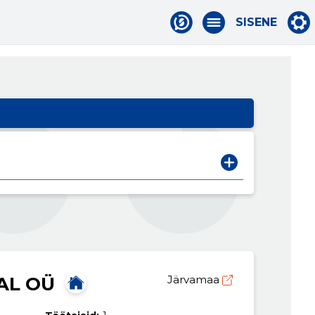
SISENE
AL OÜ
Järvamaa