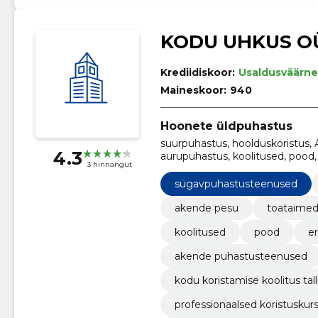
KODU UHKUS O
Krediidiskoor:
Usaldusväärne
Maineskoor:
940
Hoonete üldpuhastus
suurpuhastus, hoolduskoristus,
4.3
aurupuhastus, koolitused, pood
3 hinnangut
puhastusteenused, sügavpuha
sügavpuhastusteenused
akende pesu
toataimed
koolitused
pood
e
akende puhastusteenused
kodu koristamise koolitus tal
professionaalsed koristuskur