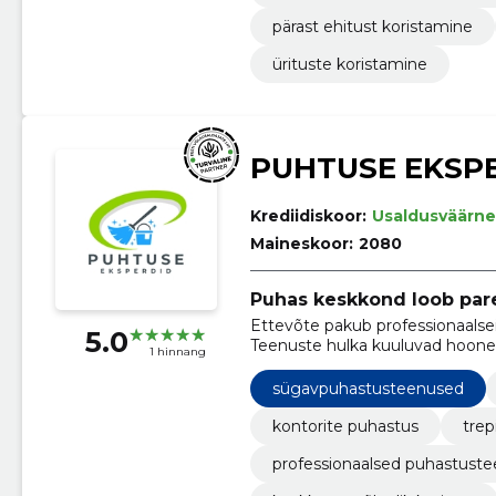
pärast ehitust koristamine
ürituste koristamine
PUHTUSE EKSP
Krediidiskoor:
Usaldusväärne
Maineskoor:
2080
Puhas keskkond loob par
Ettevõte pakub professionaalseid 
5.0
Teenuste hulka kuuluvad hoonete
1 hinnang
sügavpuhastus.
sügavpuhastusteenused
kontorite puhastus
trep
professionaalsed puhastust