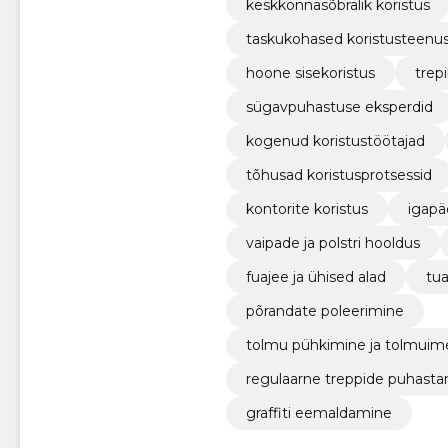
keskkonnasõbralik koristus
taskukohased koristusteenu
hoone sisekoristus
trep
sügavpuhastuse eksperdid
kogenud koristustöötajad
tõhusad koristusprotsessid
kontorite koristus
igapä
vaipade ja polstri hooldus
fuajee ja ühised alad
tu
põrandate poleerimine
tolmu pühkimine ja tolmuim
regulaarne treppide puhast
graffiti eemaldamine