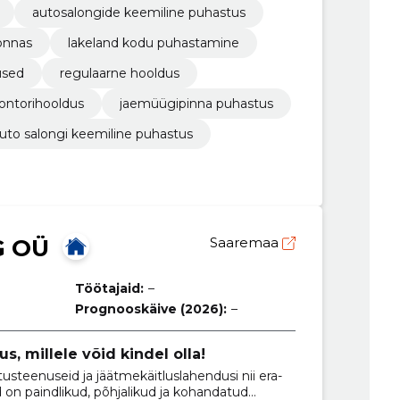
autosalongide keemiline puhastus
onnas
lakeland kodu puhastamine
used
regulaarne hooldus
ontorihooldus
jaemüügipinna puhastus
uto salongi keemiline puhastus
G OÜ
Saaremaa
Töötajaid:
–
Prognooskäive (2026):
–
s, millele võid kindel olla!
usteenuseid ja jäätmekäitluslahendusi nii era-
d on paindlikud, põhjalikud ja kohandatud