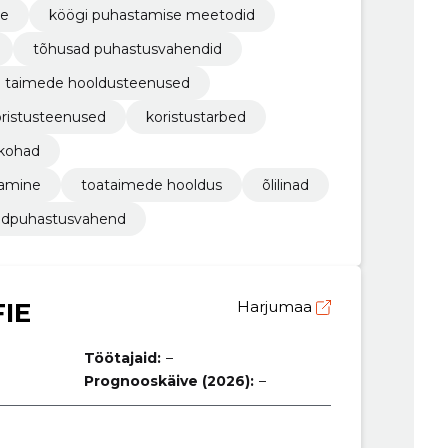
ne
köögi puhastamise meetodid
tõhusad puhastusvahendid
taimede hooldusteenused
ristusteenused
koristustarbed
 kohad
tamine
toataimede hooldus
õlilinad
ldpuhastusvahend
FIE
Harjumaa
Töötajaid:
–
Prognooskäive (2026):
–