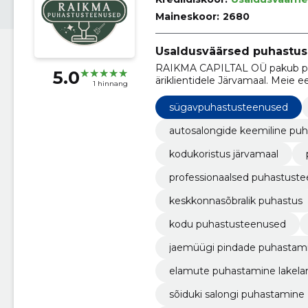
Maineskoor:
2680
Usaldusväärsed puhastus
RAIKMA CAPILTAL OÜ pakub prof
5.0
äriklientidele Järvamaal. Meie 
1 hinnang
keskkond, kasutades tõhusaid n
sügavpuhastusteenused
autosalongide keemiline puh
kodukoristus järvamaal
professionaalsed puhastust
keskkonnasõbralik puhastus
kodu puhastusteenused
jaemüügi pindade puhastam
elamute puhastamine lakela
sõiduki salongi puhastamine