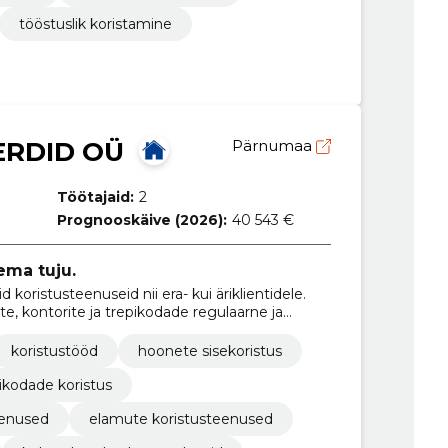
tööstuslik koristamine
ERDID OÜ
Pärnumaa
Töötajaid:
2
Prognooskäive (2026):
40 543 €
ema tuju.
koristusteenuseid nii era- kui äriklientidele.
, kontorite ja trepikodade regulaarne ja
koristustööd
hoonete sisekoristus
ikodade koristus
eenused
elamute koristusteenused