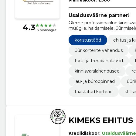
Usaldusväärne partner!
Oleme professionaalne kinnisvar
4.3
müügile, haldamisele, üürimisel
4 hinnangut
koristustööd
ehitus ja k
üürikorterite vahendus
turu- ja trendianalüüsid
kinnisvaralahendused
r
lau- ja büroopinnad
üüri
taastatud korterid
stiils
KIMEKS EHITUS
Krediidiskoor:
Usaldusväärne