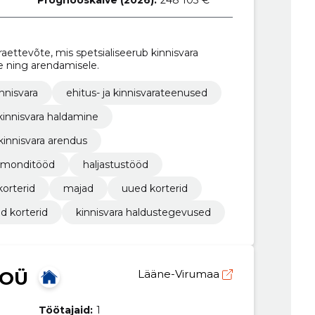
aettevõte, mis spetsialiseerub kinnisvara
e ning arendamisele.
innisvara
ehitus- ja kinnisvarateenused
kinnisvara haldamine
kinnisvara arendus
emonditööd
haljastustööd
korterid
majad
uued korterid
ed korterid
kinnisvara haldustegevused
 OÜ
Lääne-Virumaa
Töötajaid:
1