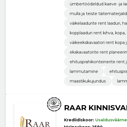
ümbertöödeldud kaeve -ja la
ku, täitematerjali müük.
mulla ja teiste täitematerjal
amine.
väikelaadurite rent laaduri, h
kopplaaduri rent kihva, kopa, 
väikeekskavaatori rent kopa 
ekskavaatorite rent planeerim
araga.
ehitusprahikonteinerite rent j
lammutamine
ehituspr
maastikukujundus
lam
RAAR KINNISVA
Krediidiskoor:
Usaldusväärne
Maineskoor:
2580