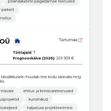
põrandakatete paigaldamise teenused
v parkett
mistlus
 OÜ
Tartumaa
Töötajaid:
7
Prognooskäive (2026):
203 939 €
äiuslikkusele muudab teie kodu säravaks ning
ks.
innisvara
ehitus- ja kinnisvarateenused
usprojektid
kunstnikud
toateljeed
haljastuse projekteerimine