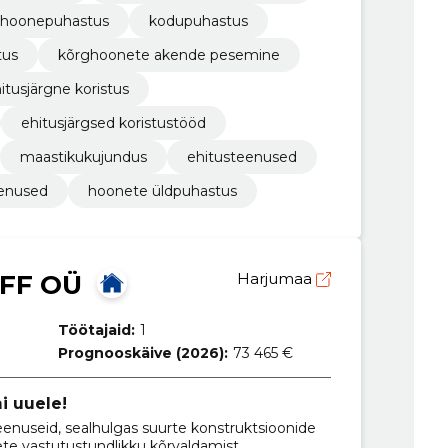
hoonepuhastus
kodupuhastus
tus
kõrghoonete akende pesemine
itusjärgne koristus
ehitusjärgsed koristustööd
maastikukujundus
ehitusteenused
eenused
hoonete üldpuhastus
FF OÜ
Harjumaa
Töötajaid:
1
Prognooskäive (2026):
73 465 €
 uuele!
nuseid, sealhulgas suurte konstruktsioonide
te vastutustundlikku kõrvaldamist.