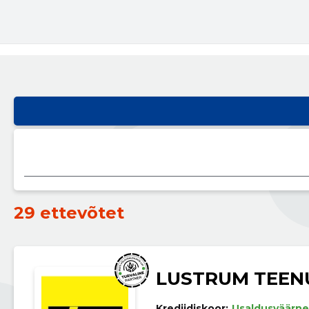
29 ettevõtet
LUSTRUM TEEN
Krediidiskoor:
Usaldusväärne