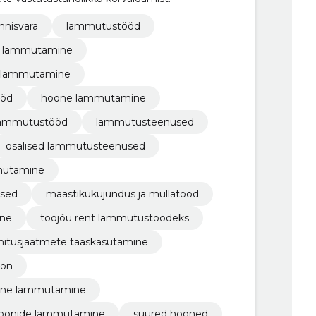
innisvara
lammutustööd
ine lammutamine
de lammutamine
ööd
hoone lammutamine
lammutustööd
lammutusteenused
osalised lammutusteenused
mmutamine
used
maastikukujundus ja mullatööd
ine
tööjõu rent lammutustöödeks
hitusjäätmete taaskasutamine
oon
aline lammutamine
tsioonide lammutamine
suured hooned