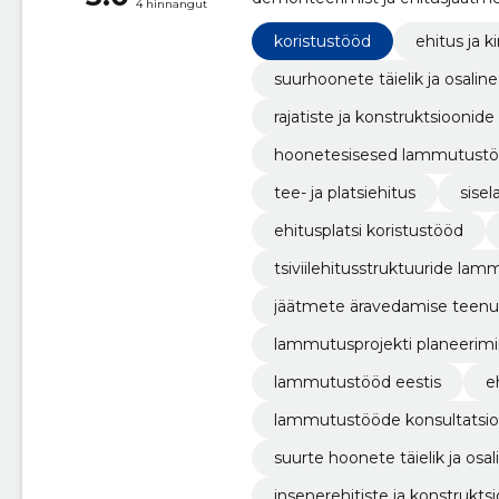
4 hinnangut
koristustööd
ehitus ja k
suurhoonete täielik ja osal
rajatiste ja konstruktsiooni
hoonetesisesed lammutust
tee- ja platsiehitus
sise
ehitusplatsi koristustööd
tsiviilehitusstruktuuride la
jäätmete äravedamise teen
lammutusprojekti planeerim
lammutustööd eestis
e
lammutustööde konsultatsi
suurte hoonete täielik ja os
insenerehitiste ja konstruk