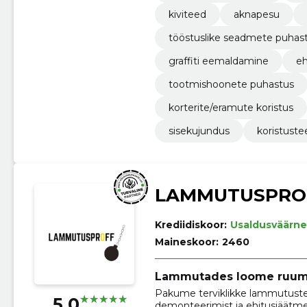
kiviteed
aknapesu
tööstuslike seadmete puhas
graffiti eemaldamine
eh
tootmishoonete puhastus
korterite/eramute koristus
sisekujundus
koristust
LAMMUTUSPRO
Krediidiskoor:
Usaldusväärne
Maineskoor:
2460
Lammutades loome ruumi
Pakume terviklikke lammutustee
5.0
demonteerimist ja ehitusjäätme