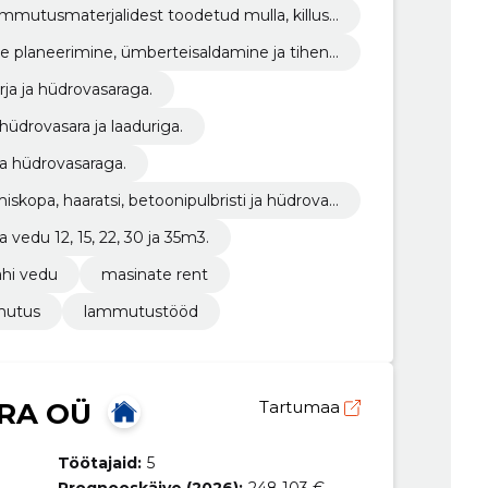
mmutusmaterjalidest toodetud mulla, killusti
ide planeerimine, ümberteisaldamine ja tihend
arja ja hüdrovasaraga.
hüdrovasara ja laaduriga.
ja hüdrovasaraga.
iskopa, haaratsi, betoonipulbristi ja hüdrovas
a vedu 12, 15, 22, 30 ja 35m3.
ahi vedu
masinate rent
mutus
lammutustööd
RA OÜ
Tartumaa
Töötajaid:
5
Prognooskäive (2026):
248 103 €