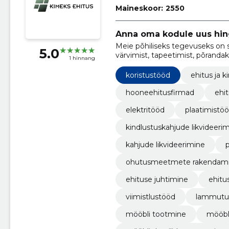
Maineskoor:
2550
Anna oma kodule uus hi
Meie põhiliseks tegevuseks on 
5.0
värvimist, tapeetimist, põrandak
1 hinnang
ning palju muud.
koristustööd
ehitus ja k
hooneehitusfirmad
ehi
elektritööd
plaatimistö
kindlustuskahjude likvideeri
kahjude likvideerimine
ohutusmeetmete rakendam
ehituse juhtimine
ehitus
viimistlustööd
lammutus 
mööbli tootmine
mööbl