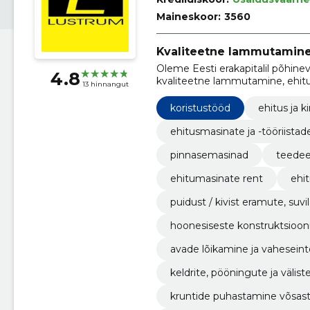
Maineskoor:
3560
Kvaliteetne lammutamine 
Oleme Eesti erakapitalil põhine
4.8
kvaliteetne lammutamine, ehitu
13 hinnangut
maastikukujundus.
koristustööd
ehitus ja k
ehitusmasinate ja -tööriistad
pinnasemasinad
teedee
ehitumasinate rent
ehi
puidust / kivist eramute, suvi
elik lammutamine ning ärave
hoonesiseste konstruktsioo
mine.
avade lõikamine ja vahesein
tes.
keldrite, pööningute ja välist
t.
kruntide puhastamine võsast,