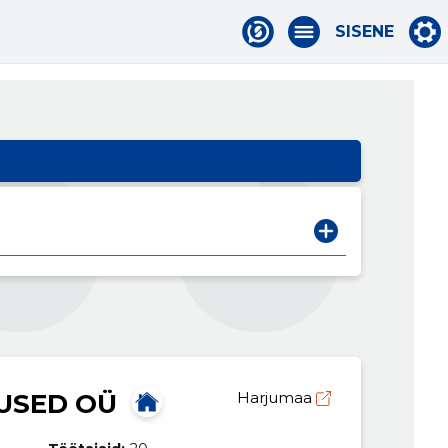
SISENE
USED OÜ
Harjumaa