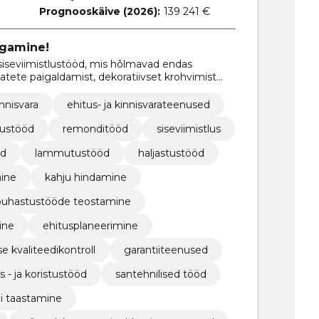
Prognooskäive (2026):
139 241 €
ngamine!
siseviimistlustööd, mis hõlmavad endas
atete paigaldamist, dekoratiivset krohvimist
innisvara
ehitus- ja kinnisvarateenused
tustööd
remonditööd
siseviimistlus
öd
lammutustööd
haljastustööd
mine
kahju hindamine
puhastustööde teostamine
ine
ehitusplaneerimine
e kvaliteedikontroll
garantiiteenused
- ja koristustööd
santehnilised tööd
i taastamine