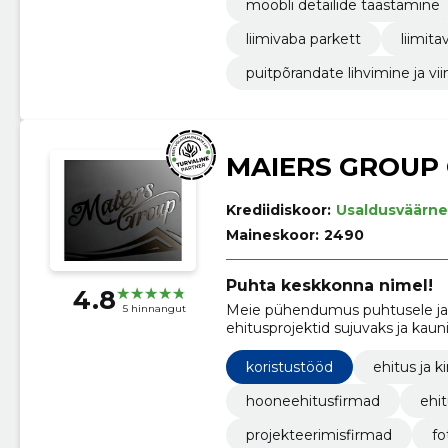
mööbli detailide taastamine
liimivaba parkett
liimita
puitpõrandate lihvimine ja vii
MAIERS GROUP
Krediidiskoor:
Usaldusväärne
Maineskoor:
2490
Puhta keskkonna nimel!
4.8
Meie pühendumus puhtusele ja t
5 hinnangut
ehitusprojektid sujuvaks ja kauni
koristustööd
ehitus ja k
hooneehitusfirmad
ehit
projekteerimisfirmad
fo