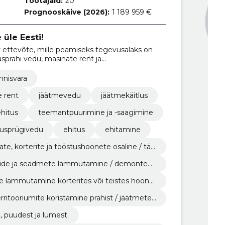
Töötajaid:
20
Prognooskäive (2026):
1 189 959 €
üle Eesti!
v ettevõte, mille peamiseks tegevusalaks on
sprahi vedu, masinate rent ja
innisvara
e rent
jäätmevedu
jäätmekäitlus
hitus
teemantpuurimine ja -saagimine
tusprügivedu
ehitus
ehitamine
late, korterite ja tööstushoonete osaline / täi
du.
nide ja seadmete lammutamine / demonteeri
te lammutamine korterites või teistes hoone
erritooriumite koristamine prahist / jäätmetes
 puudest ja lumest.