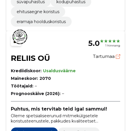
süvapuhastus
kodupuhastus
ehitusaegne koristus
eramaja hoolduskoristus
5.0
1 hinnang
RELIIS OÜ
Tartumaa
Krediidiskoor:
Usaldusväärne
Maineskoor:
2070
Töötajaid:
–
Prognooskäive (2026):
–
Puhtus, mis tervitab teid igal sammul!
Oleme spetsialiseerunud mitmekülgsetele
koristusteenustele, pakkudes kvaliteetset
ehitusjärgset koristust, äripindade hooldust,