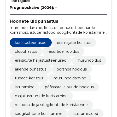
Töötajaid:
–
Prognooskäive (2026):
–
Hoonete üldpuhastus
muru hooldamine, koristusteenused, peenarde
korrashoid, istutamistööd, söögikohtade koristamine,
restoranide ja söögikohtade koristamine,
majutusruumide koristamine, Põõsaste ja puude
koristusteenused
eramajade koristus
hooldus, istutamine, eramajade koristus
üldpuhastus
resortide hooldus
eraisikute haljastusteenused
muruhooldus
akende puhastus
põranda hooldus
tubade koristus
muru hooldamine
istutamine
põõsaste ja puude hooldus
majutusruumide koristamine
restoranide ja söögikohtade koristamine
söögikohtade koristamine
istutamistööd