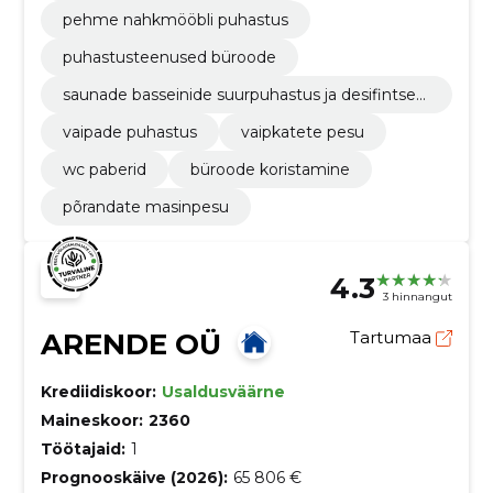
pehme nahkmööbli puhastus
puhastusteenused büroode
saunade basseinide suurpuhastus ja desifintsee
rimine
vaipade puhastus
vaipkatete pesu
wc paberid
büroode koristamine
põrandate masinpesu
4.3
3 hinnangut
ARENDE OÜ
Tartumaa
Krediidiskoor:
Usaldusväärne
Maineskoor:
2360
Töötajaid:
1
Prognooskäive (2026):
65 806 €