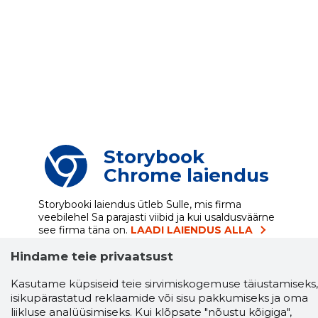
Storybook
Chrome laiendus
Storybooki laiendus ütleb Sulle, mis firma
veebilehel Sa parajasti viibid ja kui usaldusväärne
see firma täna on.
LAADI LAIENDUS ALLA
Hindame teie privaatsust
Kasutame küpsiseid teie sirvimiskogemuse täiustamiseks,
Näed helistaja tausta!
Storybooki Äpp toob
isikupärastatud reklaamide või sisu pakkumiseks ja oma
Sinuni
OTSEKONTAKTID
400 000 Eesti
liikluse analüüsimiseks. Kui klõpsate "nõustu kõigiga",