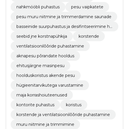
nahkmööbli puhastus
pesu vaipkatete
pesu muru niitmine ja trimmerdamine saunade
basseinide suurpuhastus ja desifintseerimine hü
gieenitarvikutega varustamine
seebid jne korstnapühkija
korstende
ventilatsioonilõõride puhastamine
aknapesu põrandate hooldus
ehitusjärgne masinpesu
hoolduskoristus akende pesu
hügieenitarvikutega varustamine
maja korrashoiuteenused
kontorite puhastus
koristus
korstende ja ventilatsioonilõõride puhastamine
muru niitmine ja trimmimine