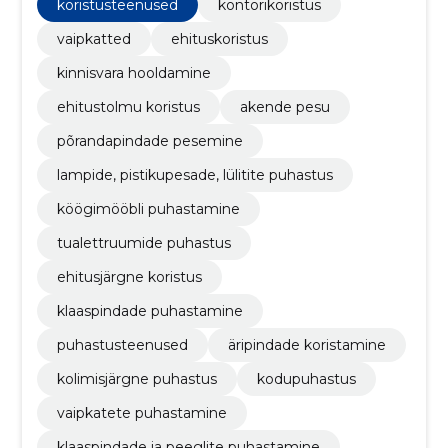
kodukoristust ning kolimisjärgset puhastust.
koristusteenused
kontorikoristus
vaipkatted
ehituskoristus
kinnisvara hooldamine
ehitustolmu koristus
akende pesu
põrandapindade pesemine
lampide, pistikupesade, lülitite puhastus
köögimööbli puhastamine
tualettruumide puhastus
ehitusjärgne koristus
klaaspindade puhastamine
puhastusteenused
äripindade koristamine
kolimisjärgne puhastus
kodupuhastus
vaipkatete puhastamine
klaaspindade ja peeglite puhastamine