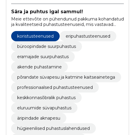
Sära ja puhtus igal sammul!
Meie ettevõte on pühendunud pakkuma kohandatud
ja kvaliteetseid puhastusteenuseid, mis vastavad
kõrgeimatele puhtuse- ja hügieenistandarditele.
koristusteenused
eripuhastusteenused
büroopindade suurpuhastus
eramajade suurpuhastus
akende puhastamine
põrandate süvapesu ja katmine kaitseainetega
professionaalsed puhastusteenused
keskkonnasõbralik puhastus
eluruumide süvapuhastus
äripindade aknapesu
hügieenilised puhastuslahendused