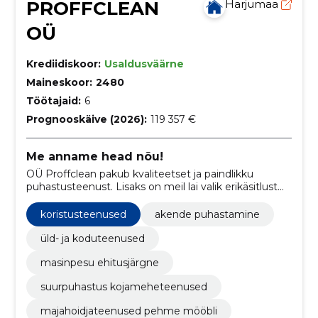
PROFFCLEAN
Harjumaa
OÜ
Krediidiskoor:
Usaldusväärne
Maineskoor:
2480
Töötajaid:
6
Prognooskäive (2026):
119 357 €
Me anname head nõu!
OÜ Proffclean pakub kvaliteetset ja paindlikku
puhastusteenust. Lisaks on meil lai valik erikäsitlust
nõudvaid teenuseid, mis aitab Sul vabaneda
koristusmuredest ja pühenduda oma põhitegevusele.
koristusteenused
akende puhastamine
üld- ja koduteenused
masinpesu ehitusjärgne
suurpuhastus kojameheteenused
majahoidjateenused pehme mööbli