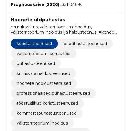
Prognooskäive (2026):
351 046 €
Hoonete üldpuhastus
murukoristus, välisterritooriumi hooldus,
välisterritooriumi hooldus- ja haldusteenus, Akende
pesu, kontori koristus, Vaipade hooldus, ehitusjärgne
koristus, teede hooldus, tööstuslik puhastus, grafiti
koristusteenused
eripuhastusteenused
eemaldamine
väliterritooriumi korrashoid
puhastusteenused
kinnisvara haldusteenused
hoonete hooldusteenused
professionaalsed puhastusteenused
tööstuslikud koristusteenused
kommertspuhastusteenused
välisterritooriumi hooldus