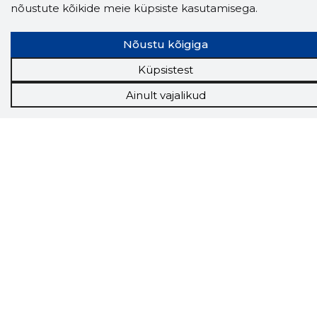
ettevõtte ja isikute kohta (juhid, ametnikud).
nõustute kõikide meie küpsiste kasutamisega.
Andmed on rikastatud maksevõime ja
finantsinfoga.
Nõustu kõigiga
Küpsistest
Tööriistad
Ainult vajalikud
Sooduspakkumised
Hanked
Tööturg
Sihtkliendid
Rakendused
Lisavõimalused
Inforegister
Krediidihaldus
Raportid
Müügihaldus CRM
API
Ettevõttest