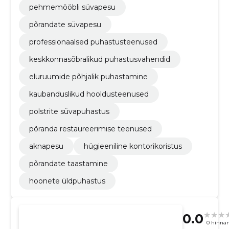
pehmemööbli süvapesu
põrandate süvapesu
professionaalsed puhastusteenused
keskkonnasõbralikud puhastusvahendid
eluruumide põhjalik puhastamine
kaubanduslikud hooldusteenused
polstrite süvapuhastus
põranda restaureerimise teenused
aknapesu
hügieeniline kontorikoristus
põrandate taastamine
hoonete üldpuhastus
0.0
0 hinna