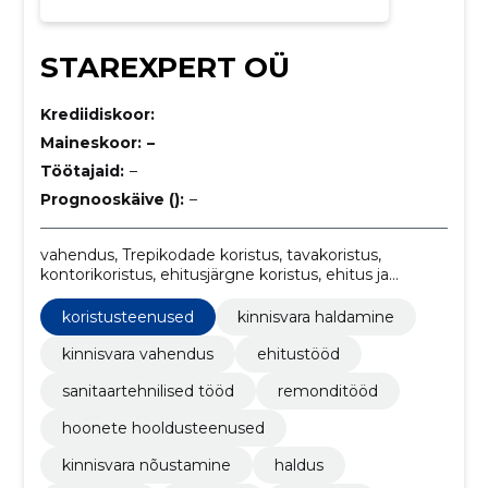
STAREXPERT OÜ
Krediidiskoor:
Maineskoor:
–
Töötajaid:
–
Prognooskäive ():
–
vahendus, Trepikodade koristus, tavakoristus,
kontorikoristus, ehitusjärgne koristus, ehitus ja
ümberehitus, sanitaartehnilised tööd, välistööd,
sisetööd, kinnisvara haldamine
koristusteenused
kinnisvara haldamine
kinnisvara vahendus
ehitustööd
sanitaartehnilised tööd
remonditööd
hoonete hooldusteenused
kinnisvara nõustamine
haldus