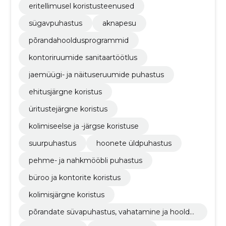
eritellimusel koristusteenused
sügavpuhastus
aknapesu
põrandahooldusprogrammid
kontoriruumide sanitaartöötlus
jaemüügi- ja näituseruumide puhastus
ehitusjärgne koristus
üritustejärgne koristus
kolimiseelse ja -järgse koristuse
suurpuhastus
hoonete üldpuhastus
pehme- ja nahkmööbli puhastus
büroo ja kontorite koristus
kolimisjärgne koristus
põrandate süvapuhastus, vahatamine ja hooldu
s