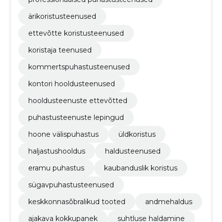
ärikoristusteenused
ettevõtte koristusteenused
koristaja teenused
kommertspuhastusteenused
kontori hooldusteenused
hooldusteenuste ettevõtted
puhastusteenuste lepingud
hoone välispuhastus
üldkoristus
haljastushooldus
haldusteenused
eramu puhastus
kaubanduslik koristus
sügavpuhastusteenused
keskkonnasõbralikud tooted
andmehaldus
ajakava kokkupanek
suhtluse haldamine