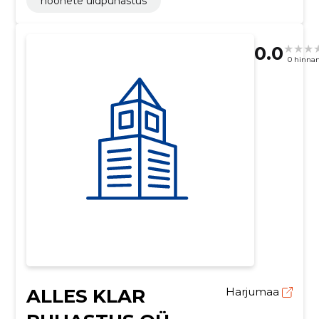
hoonete üldpuhastus
0.0
0 hinna
ALLES KLAR
Harjumaa