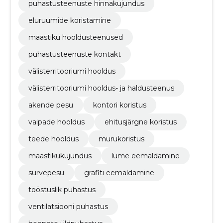
puhastusteenuste hinnakujundus
eluruumide koristamine
maastiku hooldusteenused
puhastusteenuste kontakt
välisterritooriumi hooldus
välisterritooriumi hooldus- ja haldusteenus
akende pesu
kontori koristus
vaipade hooldus
ehitusjärgne koristus
teede hooldus
murukoristus
maastikukujundus
lume eemaldamine
survepesu
grafiti eemaldamine
tööstuslik puhastus
ventilatsiooni puhastus