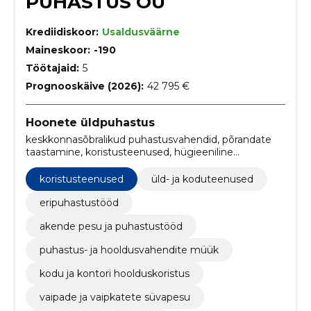
PUHASTUS OÜ
Krediidiskoor:
Usaldusväärne
Maineskoor:
-190
Töötajaid:
5
Prognooskäive (2026):
42 795 €
Hoonete üldpuhastus
keskkonnasõbralikud puhastusvahendid, põrandate
taastamine, koristusteenused, hügieeniline
kontorikoristus, aknapesu, põranda restaureerimise
teenused, polstrite süvapuhastus, kaubanduslikud
koristusteenused
üld- ja koduteenused
hooldusteenused, eluruumide põhjalik puhastamine,
professionaalsed puhastusteenused
eripuhastustööd
akende pesu ja puhastustööd
puhastus- ja hooldusvahendite müük
kodu ja kontori hoolduskoristus
vaipade ja vaipkatete süvapesu