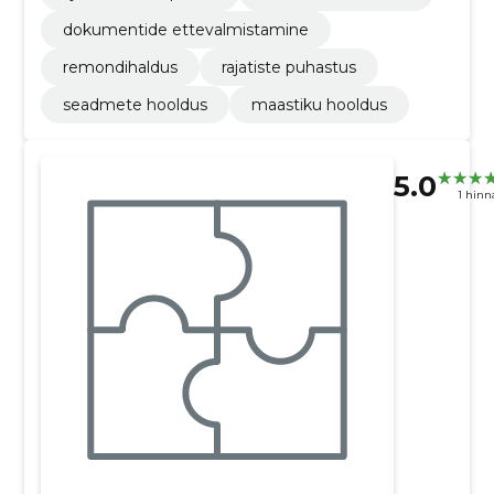
dokumentide ettevalmistamine
remondihaldus
rajatiste puhastus
seadmete hooldus
maastiku hooldus
5.0
1 hin