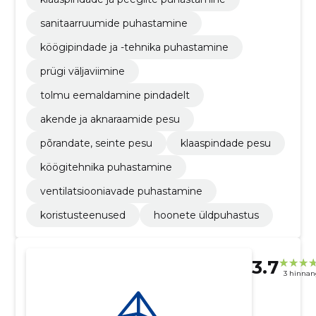
sanitaarruumide puhastamine
köögipindade ja -tehnika puhastamine
prügi väljaviimine
tolmu eemaldamine pindadelt
akende ja aknaraamide pesu
põrandate, seinte pesu
klaaspindade pesu
köögitehnika puhastamine
ventilatsiooniavade puhastamine
koristusteenused
hoonete üldpuhastus
3.7
3 hinnan