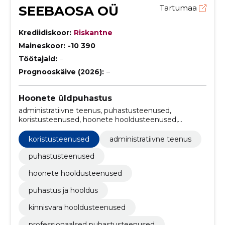
SEEBAOSA OÜ
Tartumaa
Krediidiskoor:
Riskantne
Maineskoor:
-10 390
Töötajaid:
–
Prognooskäive (2026):
–
Hoonete üldpuhastus
administratiivne teenus, puhastusteenused,
koristusteenused, hoonete hooldusteenused,
kontorite puhastusteenused, rajatiste
haldusteenused, puhastus ja hooldus, kinnisvara
koristusteenused
administratiivne teenus
hooldusteenused, professionaalsed
puhastusteenused, ärikoristusteenused
puhastusteenused
hoonete hooldusteenused
puhastus ja hooldus
kinnisvara hooldusteenused
professionaalsed puhastusteenused