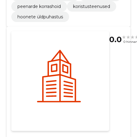
peenarde korrashoid
koristusteenused
hoonete üldpuhastus
0.0
0 hinna