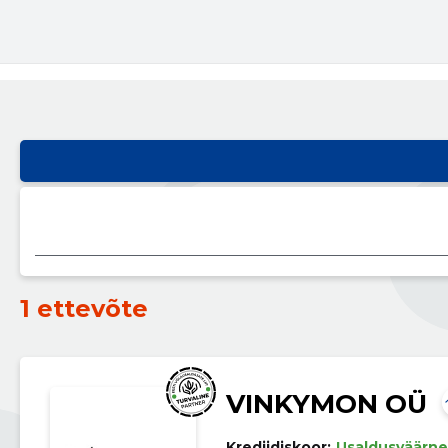
1 ettevõte
VINKYMON OÜ
Krediidiskoor:
Usaldusväärne