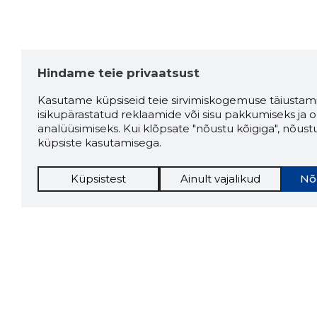
Hindame teie privaatsust
Kasutame küpsiseid teie sirvimiskogemuse täiustami
isikupärastatud reklaamide või sisu pakkumiseks ja o
analüüsimiseks. Kui klõpsate "nõustu kõigiga", nõust
küpsiste kasutamisega.
Küpsistest
Ainult vajalikud
Nõ
Storybo