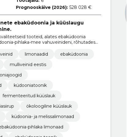
Töötajaid:
6
Prognooskäive (2026):
528 028 €
inete ebaküdoonia ja küüslaugu
ine.
aliteetseid tooteid, alates ebaküdoonia
doonia-pihlaka-mee vahuveinideni, rõhutades
veinid
limonaadid
ebaküdoonia
mulliveinid eestis
oniajoogid
d
küdooniatoonik
fermenteeritud küüslauk
asiirup
ökoloogiline küüslauk
küdoonia- ja melissalimonaad
ebaküdoonia-pihlaka limonaad