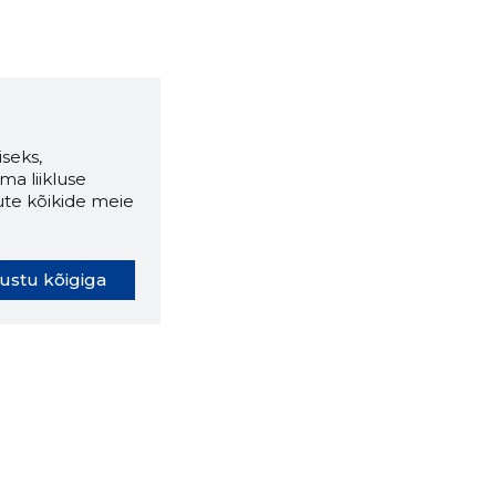
seks,
ma liikluse
ute kõikide meie
ustu kõigiga
oki laiendus ütleb Sulle, mis