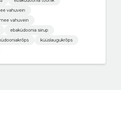
ad
ebaküdoonia toonik
mee vahuvein
-mee vahuvein
ebaküdoonia siirup
küdooniakrõps
küüslaugukrõps