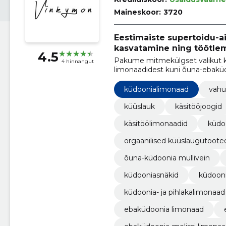
Maineskoor:
3720
Eestimaiste supertoidu-a
kasvatamine ning töötlem
4.5
Pakume mitmekülgset valikut kv
4 hinnangut
limonaadidest kuni õuna-ebakü
tervislikkust ja looduslähedust.
küdoonialimonaad
vahu
küüslauk
käsitööjoogid
käsitöölimonaadid
küdo
orgaanilised küüslaugutoote
õuna-küdoonia mullivein
küdooniasnäkid
küdooni
küdoonia- ja pihlakalimonaad
ebaküdoonia limonaad