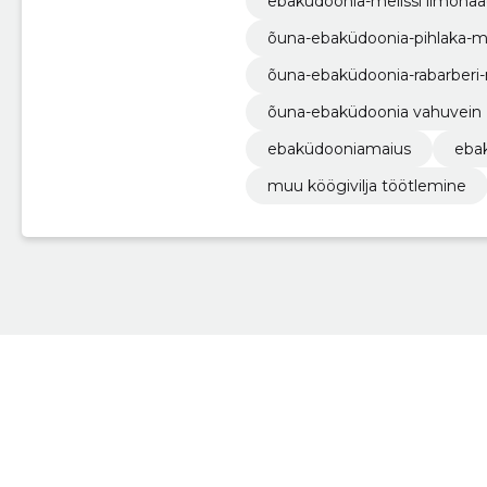
ebaküdoonia-melissi limona
õuna-ebaküdoonia-pihlaka-
õuna-ebaküdoonia-rabarberi
õuna-ebaküdoonia vahuvein
ebaküdooniamaius
eba
muu köögivilja töötlemine