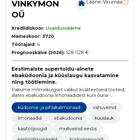
VINKYMON
Lääne-Virumaa
OÜ
Krediidiskoor:
Usaldusväärne
Maineskoor:
3720
Töötajaid:
6
Prognooskäive (2026):
528 028 €
Eestimaiste supertoidu-ainete
ebaküdoonia ja küüslaugu kasvatamine
ning töötlemine.
Pakume mitmekülgset valikut kvaliteetseid tooteid,
alates ebaküdoonia limonaadidest kuni õuna-
ebaküdoonia-pihlaka-mee vahuveinideni, rõhutades
tervislikkust ja looduslähedust.
küdoonia- ja pihlakalimonaad
vahuveinid
limonaadid
ebaküdoonia
küüslauk
käsitööjoogid
mulliveinid eestis
käsitöölimonaadid
küdooniajoogid