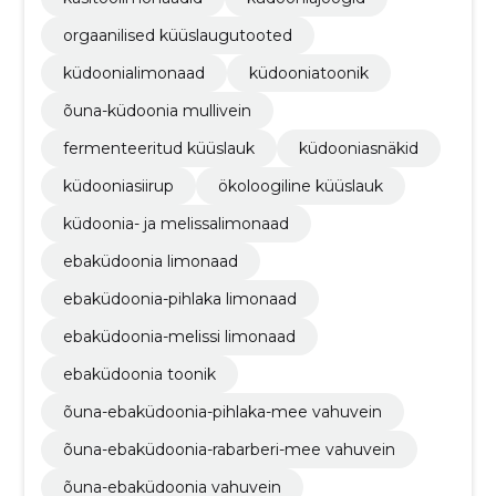
orgaanilised küüslaugutooted
küdoonialimonaad
küdooniatoonik
õuna-küdoonia mullivein
fermenteeritud küüslauk
küdooniasnäkid
küdooniasiirup
ökoloogiline küüslauk
küdoonia- ja melissalimonaad
ebaküdoonia limonaad
ebaküdoonia-pihlaka limonaad
ebaküdoonia-melissi limonaad
ebaküdoonia toonik
õuna-ebaküdoonia-pihlaka-mee vahuvein
õuna-ebaküdoonia-rabarberi-mee vahuvein
õuna-ebaküdoonia vahuvein