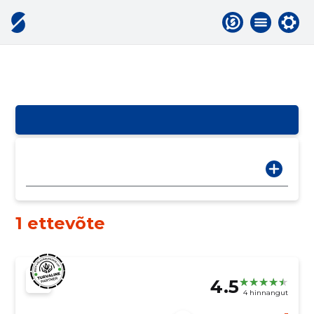
1 ettevõte
4.5
4 hinnangut