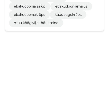
ebaküdoonia siirup
ebaküdooniamaius
ebaküdooniakrõps
küüslaugukrõps
muu köögivilja töötlemine