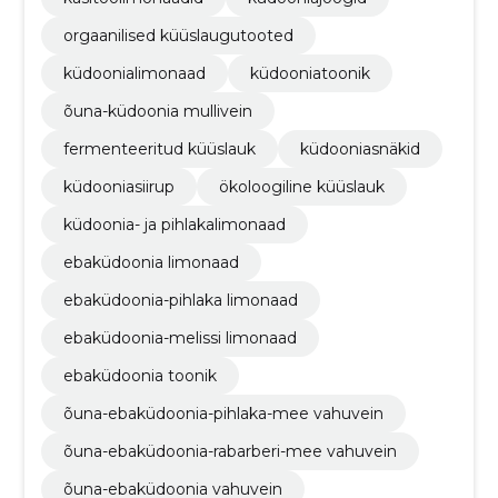
orgaanilised küüslaugutooted
küdoonialimonaad
küdooniatoonik
õuna-küdoonia mullivein
fermenteeritud küüslauk
küdooniasnäkid
küdooniasiirup
ökoloogiline küüslauk
küdoonia- ja pihlakalimonaad
ebaküdoonia limonaad
ebaküdoonia-pihlaka limonaad
ebaküdoonia-melissi limonaad
ebaküdoonia toonik
õuna-ebaküdoonia-pihlaka-mee vahuvein
õuna-ebaküdoonia-rabarberi-mee vahuvein
õuna-ebaküdoonia vahuvein