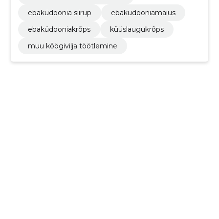
ebaküdoonia siirup
ebaküdooniamaius
ebaküdooniakrõps
küüslaugukrõps
muu köögivilja töötlemine