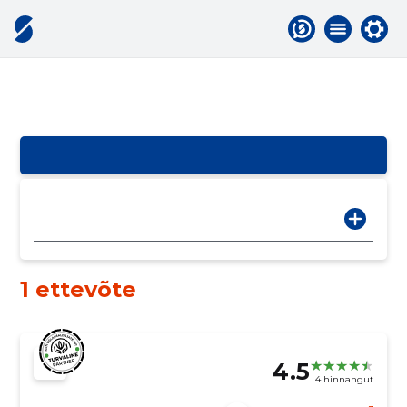
1 ettevõte
4.5
4 hinnangut