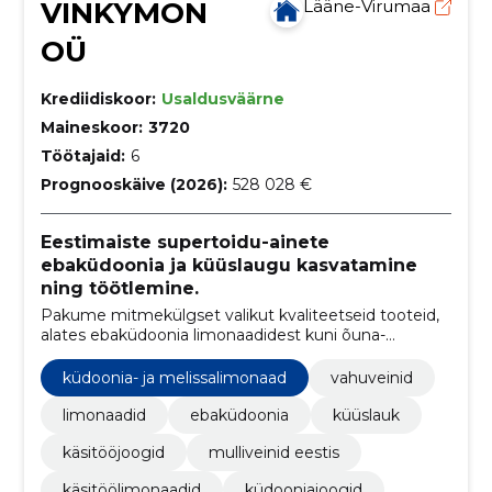
VINKYMON
Lääne-Virumaa
OÜ
Krediidiskoor:
Usaldusväärne
Maineskoor:
3720
Töötajaid:
6
Prognooskäive (2026):
528 028 €
Eestimaiste supertoidu-ainete
ebaküdoonia ja küüslaugu kasvatamine
ning töötlemine.
Pakume mitmekülgset valikut kvaliteetseid tooteid,
alates ebaküdoonia limonaadidest kuni õuna-
ebaküdoonia-pihlaka-mee vahuveinideni, rõhutades
tervislikkust ja looduslähedust.
küdoonia- ja melissalimonaad
vahuveinid
limonaadid
ebaküdoonia
küüslauk
käsitööjoogid
mulliveinid eestis
käsitöölimonaadid
küdooniajoogid