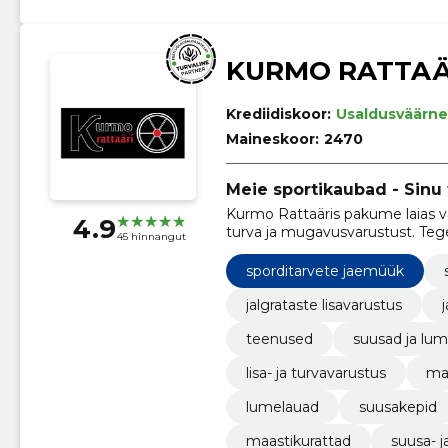
KURMO RATTAÄ
Krediidiskoor:
Usaldusväärne
Maineskoor:
2470
Meie sportikaubad - Sinu
Kurmo Rattaäris pakume laias val
4.9
turva ja mugavusvarustust. Teg
45 hinnangut
sporditarvete jaemüük
jalgrataste lisavarustus
teenused
suusad ja lu
lisa- ja turvavarustus
ma
lumelauad
suusakepid
maastikurattad
suusa- j