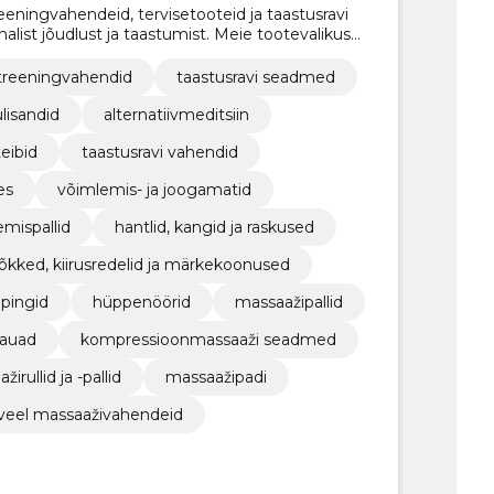
eningvahendeid, tervisetooteid ja taastusravi
list jõudlust ja taastumist. Meie tootevalikust
 taastumisjooke, taastusravi seadmeid ja palju
treeningvahendid
taastusravi seadmed
ulisandid
alternatiivmeditsiin
teibid
taastusravi vahendid
es
võimlemis- ja joogamatid
mispallid
hantlid, kangid ja raskused
õkked, kiirusredelid ja märkekoonused
ipingid
hüppenöörid
massaažipallid
lauad
kompressioonmassaaži seadmed
irullid ja -pallid
massaažipadi
veel massaaživahendeid