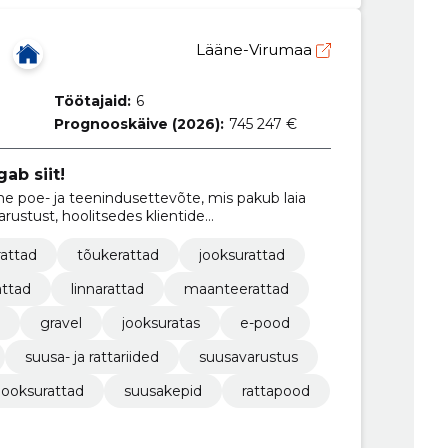
Lääne-Virumaa
Töötajaid:
6
Prognooskäive (2026):
745 247 €
ab siit!
oe- ja teenindusettevõte, mis pakub laia
varustust, hoolitsedes klientide
est.
rattad
tõukerattad
jooksurattad
attad
linnarattad
maanteerattad
gravel
jooksuratas
e-pood
suusa- ja rattariided
suusavarustus
 jooksurattad
suusakepid
rattapood