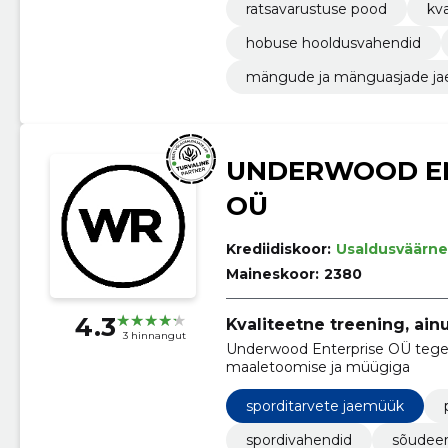
ratsavarustuse pood
kv
hobuse hooldusvahendid
mängude ja mänguasjade j
UNDERWOOD E
OÜ
Krediidiskoor:
Usaldusväärne
Maineskoor:
2380
4.3
Kvaliteetne treening, ain
3 hinnangut
Underwood Enterprise OÜ teg
maaletoomise ja müügiga
sporditarvete jaemüük
spordivahendid
sõudee