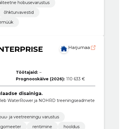
aliteetne hobusevarustus
õhkturvavestid
aemüük
NTERPRISE
Harjumaa
Töötajaid:
–
Prognooskäive (2026):
110 633 €
ulaadse disainiga.
eleb WaterRower ja NOHRD treeningseadmete
puu- ja veetreeningu varustus
rgomeeter
rentimine
hooldus