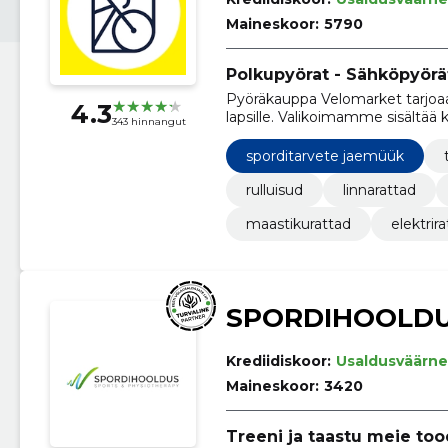
Maineskoor:
5790
Polkupyörat - Sähköpyörät
Pyöräkauppa Velomarket tarjoaa l
4.3
lapsille. Valikoimamme sisältää 
343 hinnangut
sporditarvete jaemüük
rulluisud
linnarattad
maastikurattad
elektrir
SPORDIHOOLDU
Krediidiskoor:
Usaldusväärne
Maineskoor:
3420
Treeni ja taastu meie to