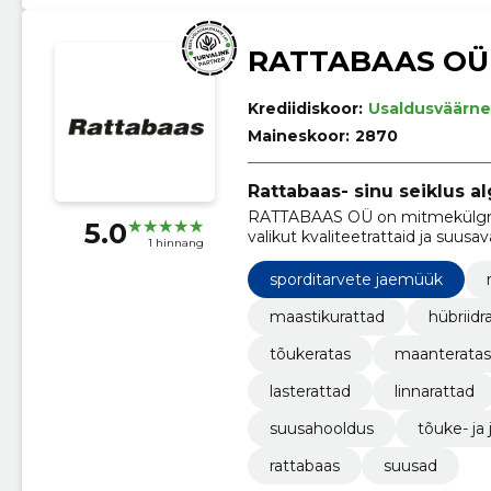
RATTABAAS OÜ
Krediidiskoor:
Usaldusväärne
Maineskoor:
2870
Rattabaas- sinu seiklus alg
RATTABAAS OÜ on mitmekülgne p
5.0
valikut kvaliteetrattaid ja suusa
1 hinnang
liikumisharrastuste ja seikluste e
sporditarvete jaemüük
maastikurattad
hübriidr
tõukeratas
maanteratas
lasterattad
linnarattad
suusahooldus
tõuke- ja
rattabaas
suusad