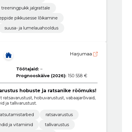
treeningpukk jalgrattale
eppide pikkusesse lõikamine
suusa- ja lumelauahooldus
Harjumaa
Töötajaid:
–
Prognooskäive (2026):
150 558 €
varustus hobuste ja ratsanike rõõmuks!
t ratsavarustust, hobuvarustust, vabaajarõivaid,
 ja tallivarustust.
ratsutamistarbed
ratsavarustus
did ja vitamiinid
tallivarustus