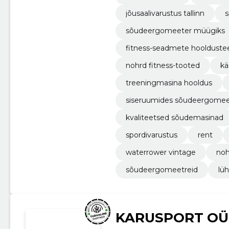
jõusaalivarustus tallinn
s
sõudeergomeeter müügiks
fitness-seadmete hooldust
nohrd fitness-tooted
kä
treeningmasina hooldus
siseruumides sõudeergomee
kvaliteetsed sõudemasinad
spordivarustus
rent
waterrower vintage
noh
sõudeergomeetreid
lüh
KARUSPORT OÜ