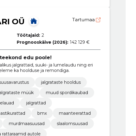
RI OÜ
Tartumaa
Töötajaid:
2
Prognooskäive (2026):
142 129 €
 teekond edu poole!
ikus jalgrattaid, suuki- ja lumelaudu ning eri
eleme ka hoolduse ja remondiga.
suusavarustus
jalgrataste hooldus
jalgrataste müük
muud spordikaubad
melauad
jalgrattad
astikurattad
bmx
maanteerattad
murdmaasuusad
slaalomsuusad
a rattaraamid autole