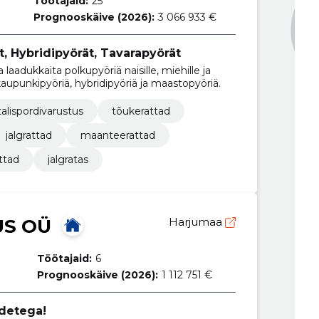
Töötajaid:
25
Prognooskäive (2026):
3 066 933 €
, Hybridipyörät, Tavarapyörät
aadukkaita polkupyöriä naisille, miehille ja
kaupunkipyöriä, hybridipyöriä ja maastopyöriä.
talispordivarustus
tõukerattad
jalgrattad
maanteerattad
attad
jalgratas
S OÜ
Harjumaa
Töötajaid:
6
Prognooskäive (2026):
1 112 751 €
odetega!