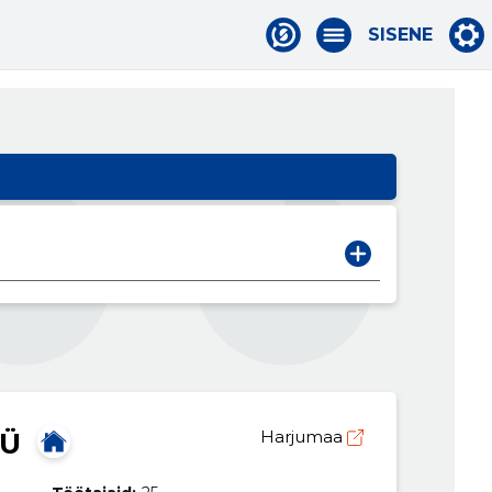
SISENE
OÜ
Harjumaa