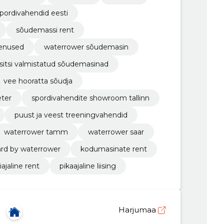
pordivahendid eesti
sõudemassi rent
eenused
waterrower sõudemasin
sitsi valmistatud sõudemasinad
vee hooratta sõudja
ter
spordivahendite showroom tallinn
puust ja veest treeningvahendid
waterrower tamm
waterrower saar
rd by waterrower
kodumasinate rent
iajaline rent
pikaajaline liising
Harjumaa