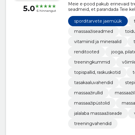
Meie e-pood pakub erinevaid tre
5.0
seadmeid, et parandada Teie keha
6 hinnangut
leiate toidulisandeid, spordi- ja
muud!
sporditarvete jaemüük
massaažiseadmed
toid
vitamiinid ja mineraalid
renditooted
jooga, pilat
treeningkummid
võimle
topispallid, raskuskotid
t
tasakaaluvahendid
step
massaažirullid
massaaži
massaažipüstolid
massaaž
jalalaba massaažiseade
treeningvahendid