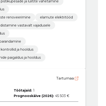
pistikupesade ja lülitite vahetamine
dus
iste renoveerimine
elamute elektritööd
distamine vastavalt vajadusele
dus
 parandamine
kontrollid ja hooldus
ide paigaldus ja hooldus
Tartumaa
Töötajaid:
1
Prognooskäive (2026):
45 503 €