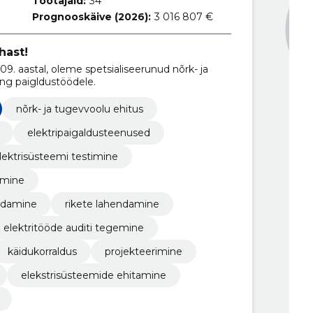
Töötajaid:
34
Prognooskäive (2026):
3 016 807 €
hast!
. aastal, oleme spetsialiseerunud nõrk- ja
ing paigldustöödele.
nõrk- ja tugevvoolu ehitus
elektripaigaldusteenused
lektrisüsteemi testimine
amine
aldamine
rikete lahendamine
elektritööde auditi tegemine
käidukorraldus
projekteerimine
elekstrisüsteemide ehitamine