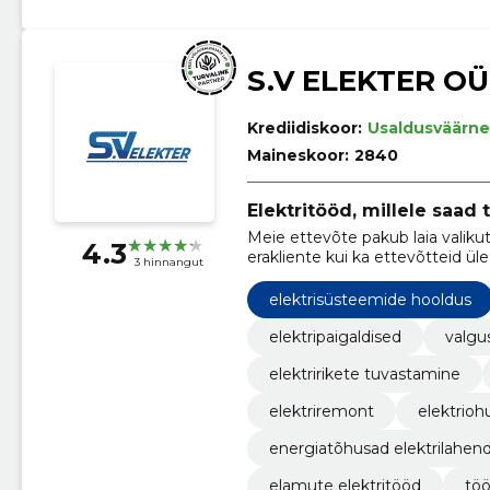
S.V ELEKTER OÜ
Krediidiskoor:
Usaldusväärne
Maineskoor:
2840
Elektritööd, millele saad 
Meie ettevõte pakub laia valikut 
4.3
erakliente kui ka ettevõtteid üle
3 hinnangut
elektrisüsteemide hooldus
elektripaigaldised
valgu
elektririkete tuvastamine
elektriremont
elektrioh
energiatõhusad elektrilahen
elamute elektritööd
töö