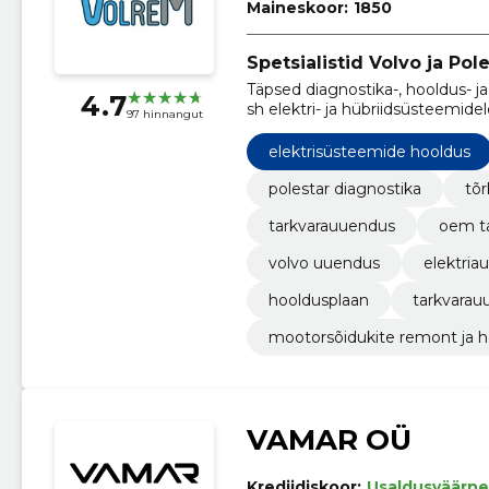
Maineskoor:
1850
Spetsialistid Volvo ja Pol
Täpsed diagnostika-, hooldus- j
4.7
sh elektri- ja hübriidsüsteemid
97 hinnangut
ning ööpäevaringset võtmejärel
elektrisüsteemide hooldus
polestar diagnostika
tõr
tarkvarauuendus
oem ta
volvo uuendus
elektria
hooldusplaan
tarkvara
mootorsõidukite remont ja h
VAMAR OÜ
Krediidiskoor:
Usaldusväärne