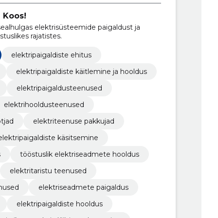
 Koos!
 sealhulgas elektrisüsteemide paigaldust ja
tuslikes rajatistes.
elektripaigaldiste ehitus
elektripaigaldiste käitlemine ja hooldus
elektripaigaldusteenused
elektrihooldusteenused
tjad
elektriteenuse pakkujad
elektripaigaldiste käsitsemine
s
tööstuslik elektriseadmete hooldus
elektritaristu teenused
nused
elektriseadmete paigaldus
elektripaigaldiste hooldus