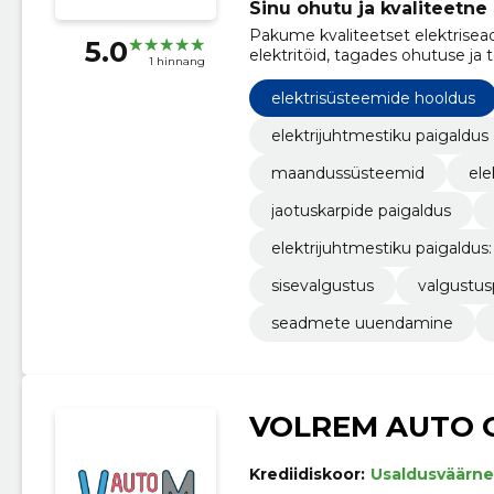
Sinu ohutu ja kvaliteetne
Pakume kvaliteetset elektrisead
5.0
elektritöid, tagades ohutuse ja 
1 hinnang
elektrisüsteemide hooldus
elektrijuhtmestiku paigaldus
maandussüsteemid
ele
jaotuskarpide paigaldus
elektrijuhtmestiku paigaldus:
sisevalgustus
valgustus
seadmete uuendamine
VOLREM AUTO 
Krediidiskoor:
Usaldusväärne