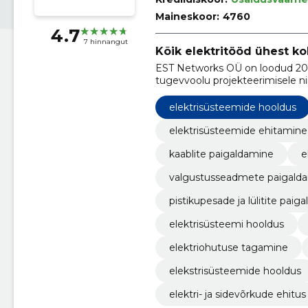
Maineskoor:
4760
4.7
7 hinnangut
Kõik elektritööd ühest ko
EST Networks OÜ on loodud 2009
tugevvoolu projekteerimisele n
elektrisüsteemide hooldus
elektrisüsteemide ehitamine
kaablite paigaldamine
e
valgustusseadmete paigald
pistikupesade ja lülitite paig
elektrisüsteemi hooldus
elektriohutuse tagamine
elekstrisüsteemide hooldus
elektri- ja sidevõrkude ehitus