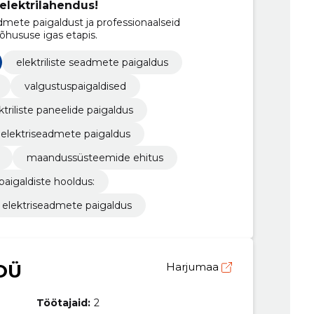
 elektrilahendus!
mete paigaldust ja professionaalseid
tõhususe igas etapis.
elektriliste seadmete paigaldus
valgustuspaigaldised
ktriliste paneelide paigaldus
elektriseadmete paigaldus
maandussüsteemide ehitus
paigaldiste hooldus:
elektriseadmete paigaldus
OÜ
Harjumaa
Töötajaid:
2