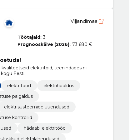
Viljandimaa
Töötajaid:
3
Prognooskäive (2026):
73 680 €
toetuda!
kvaliteetseid elektritöid, teenindades nii
 kogu Eesti.
elektritööd
elektrihooldus
stuse paigaldus
elektrisüsteemide uuendused
utuse kontrollid
dused
hädaabi elektritööd
stuslikud elektrilahendused