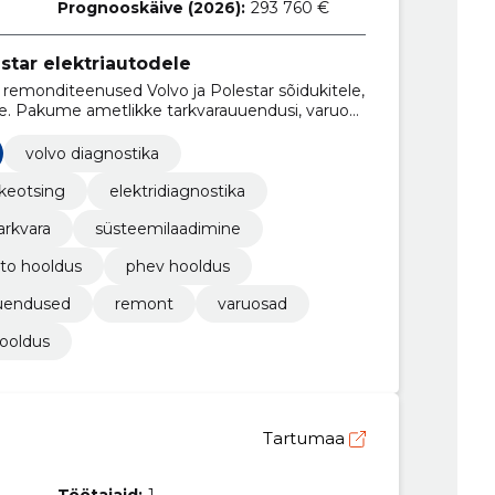
Prognooskäive (2026):
293 760 €
estar elektriautodele
a remonditeenused Volvo ja Polestar sõidukitele,
ele. Pakume ametlikke tarkvarauuendusi, varuosi
teenust.
volvo diagnostika
keotsing
elektridiagnostika
rkvara
süsteemilaadimine
uto hooldus
phev hooldus
uuendused
remont
varuosad
ooldus
Tartumaa
Töötajaid:
1