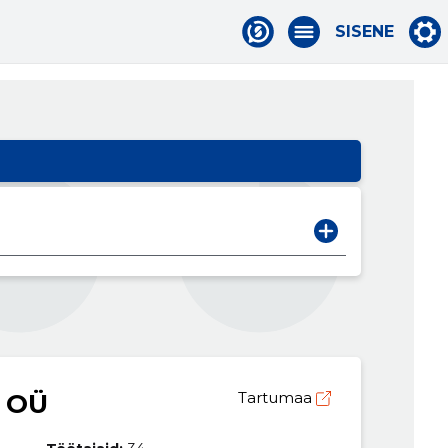
SISENE
 OÜ
Tartumaa