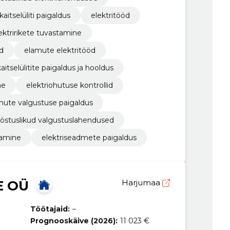
kaitselüliti paigaldus
elektritööd
ektririkete tuvastamine
d
elamute elektritööd
kaitselülitite paigaldus ja hooldus
ne
elektriohutuse kontrollid
mute valgustuse paigaldus
östuslikud valgustuslahendused
damine
elektriseadmete paigaldus
E OÜ
Harjumaa
Töötajaid:
–
Prognooskäive (2026):
11 023 €