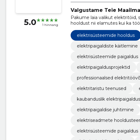
Valgustame Teie Maailma
Pakume laia valikut elektritöid,
5.0
hooldust nii elamutes kui ka töös
1 hinnang
elektrisüsteemide hooldus
elektripaigaldiste käitlemine
elektrisüsteemide paigaldus
elektripaigaldusprojektid
professionaalsed elektritöövõ
elektritaristu teenused
kaubanduslik elektripaigaldu
elektripaigaldise juhtimine
elektriseadmete hooldustee
elektrisüsteemide paigaldus