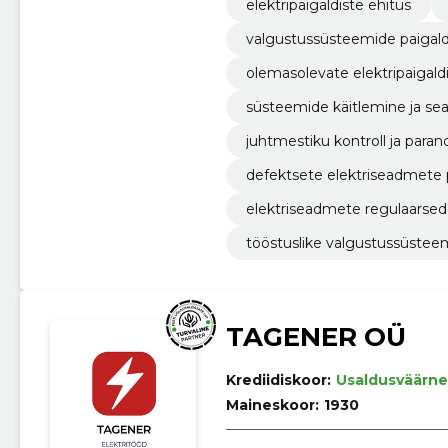
elektripaigaldiste ehitus
valgustussüsteemide paigal
olemasolevate elektripaigald
süsteemide käitlemine ja sea
juhtmestiku kontroll ja paran
defektsete elektriseadmete
elektriseadmete regulaarsed 
tööstuslike valgustussüsteem
TAGENER OÜ
Krediidiskoor:
Usaldusväärne
Maineskoor:
1930