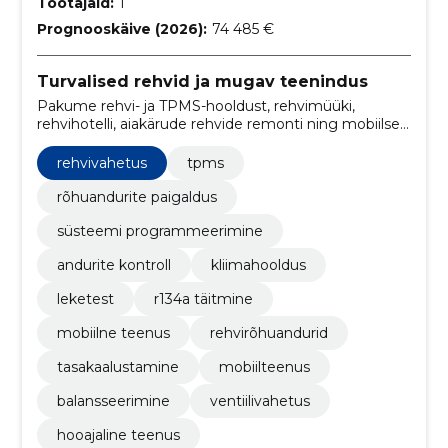
Töötajaid:
1
Prognooskäive (2026):
74 485 €
Turvalised rehvid ja mugav teenindus
Pakume rehvi- ja TPMS-hooldust, rehvimüüki,
rehvihotelli, aiakärude rehvide remonti ning mobiilset
kliimahooldust. Tagame õige paigalduse, mugavuse
ja sõiduohutuse.
rehvivahetus
tpms
rõhuandurite paigaldus
süsteemi programmeerimine
andurite kontroll
kliimahooldus
leketest
r134a täitmine
mobiilne teenus
rehvirõhuandurid
tasakaalustamine
mobiilteenus
balansseerimine
ventiilivahetus
hooajaline teenus