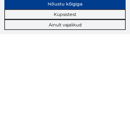
Nõustu kõigiga
Küpsistest
Ainult vajalikud
Storybook
Chrome laiendus
Storybooki laiendus ütleb Sulle, mis firma
veebilehel Sa parajasti viibid ja kui usaldusväärne
see firma täna on.
LAADI LAIENDUS ALLA
Näed helistaja tausta!
Storybooki Äpp toob
Sinuni
OTSEKONTAKTID
400 000 Eesti