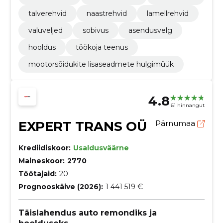
talverehvid
naastrehvid
lamellrehvid
valuveljed
sobivus
asendusvelg
hooldus
töökoja teenus
mootorsõidukite lisaseadmete hulgimüük
4.8
61 hinnangut
EXPERT TRANS OÜ
Pärnumaa
Krediidiskoor:
Usaldusväärne
Maineskoor:
2770
Töötajaid:
20
Prognooskäive (2026):
1 441 519 €
Täislahendus auto remondiks ja