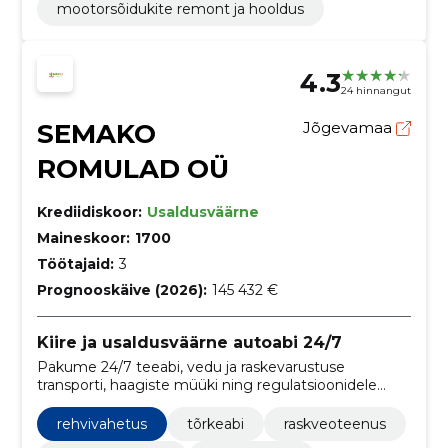
mootorsõidukite remont ja hooldus
4.3
24 hinnangut
SEMAKO
Jõgevamaa
ROMULAD OÜ
Krediidiskoor:
Usaldusväärne
Maineskoor:
1700
Töötajaid:
3
Prognooskäive (2026):
145 432 €
Kiire ja usaldusväärne autoabi 24/7
Pakume 24/7 teeabi, vedu ja raskevarustuse
transporti, haagiste müüki ning regulatsioonidele
vastavat autolammutust. Teenused
kindlustusfirmadele, asutustele, ettevõtetele ja
rehvivahetus
tõrkeabi
raskveoteenus
eraisikutele.