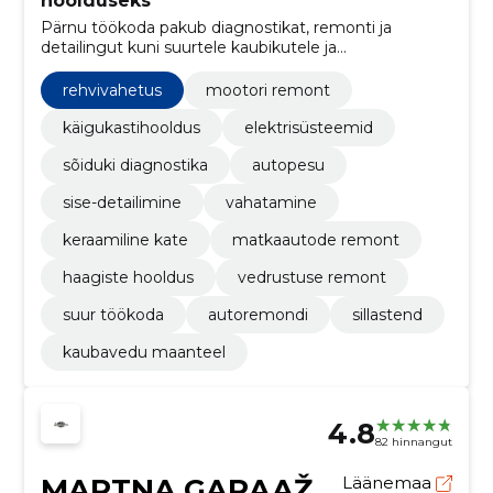
hoolduseks
Pärnu töökoda pakub diagnostikat, remonti ja
detailingut kuni suurtele kaubikutele ja
matkaautodele. Mugavad ootealad, asendusautod ja
professionaalne töö tagavad sõiduki turvalisuse.
rehvivahetus
mootori remont
käigukastihooldus
elektrisüsteemid
sõiduki diagnostika
autopesu
sise-detailimine
vahatamine
keraamiline kate
matkaautode remont
haagiste hooldus
vedrustuse remont
suur töökoda
autoremondi
sillastend
kaubavedu maanteel
4.8
82 hinnangut
MARTNA GARAAŽ
Läänemaa