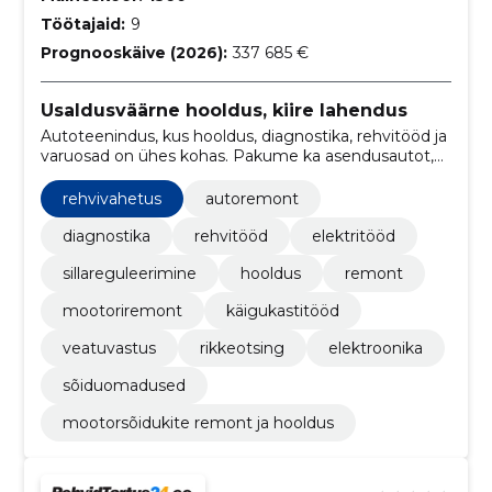
Töötajaid:
9
Prognooskäive (2026):
337 685 €
Usaldusväärne hooldus, kiire lahendus
Autoteenindus, kus hooldus, diagnostika, rehvitööd ja
varuosad on ühes kohas. Pakume ka asendusautot,
et sinu päev saaks sujuvalt jätkuda.
rehvivahetus
autoremont
diagnostika
rehvitööd
elektritööd
sillareguleerimine
hooldus
remont
mootoriremont
käigukastitööd
veatuvastus
rikkeotsing
elektroonika
sõiduomadused
mootorsõidukite remont ja hooldus