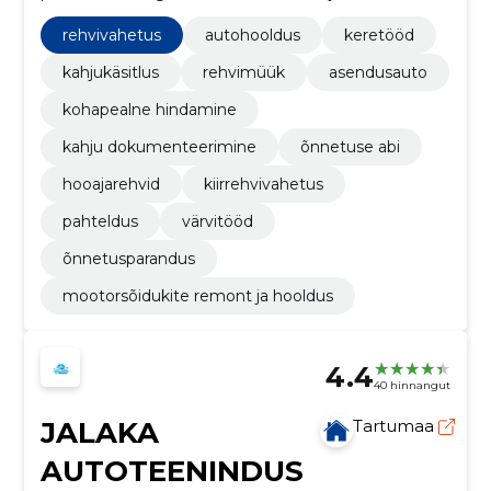
auto kiirelt tagasi teele.
rehvivahetus
autohooldus
keretööd
kahjukäsitlus
rehvimüük
asendusauto
kohapealne hindamine
kahju dokumenteerimine
õnnetuse abi
hooajarehvid
kiirrehvivahetus
pahteldus
värvitööd
õnnetusparandus
mootorsõidukite remont ja hooldus
4.4
40 hinnangut
JALAKA
Tartumaa
AUTOTEENINDUS