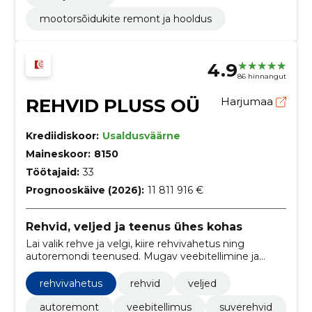
mootorsõidukite remont ja hooldus
4.9
86 hinnangut
REHVID PLUSS OÜ
Harjumaa
Krediidiskoor:
Usaldusväärne
Maineskoor:
8150
Töötajaid:
33
Prognooskäive (2026):
11 811 916 €
Rehvid, veljed ja teenus ühes kohas
Lai valik rehve ja velgi, kiire rehvivahetus ning
autoremondi teenused. Mugav veebitellimine ja
kohaletoimetamine üle Eesti.
rehvivahetus
rehvid
veljed
autoremont
veebitellimus
suverehvid