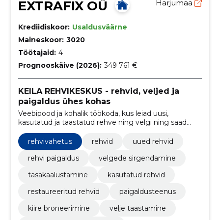
EXTRAFIX OÜ
Harjumaa
Krediidiskoor:
Usaldusväärne
Maineskoor:
3020
Töötajaid:
4
Prognooskäive (2026):
349 761 €
KEILA REHVIKESKUS - rehvid, veljed ja
paigaldus ühes kohas
Veebipood ja kohalik töökoda, kus leiad uusi,
kasutatud ja taastatud rehve ning velgi ning saad
kiire paigalduse ja velgede sirgendamise. Lihtne
tellida ja broneerida paigaldusaeg.
rehvivahetus
rehvid
uued rehvid
rehvi paigaldus
velgede sirgendamine
tasakaalustamine
kasutatud rehvid
restaureeritud rehvid
paigaldusteenus
kiire broneerimine
velje taastamine