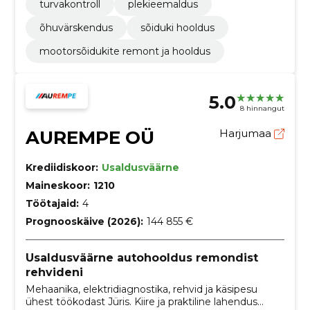
turvakontroll
plekieemaldus
õhuvärskendus
sõiduki hooldus
mootorsõidukite remont ja hooldus
5.0
8 hinnangut
AUREMPE OÜ
Harjumaa
Krediidiskoor:
Usaldusväärne
Maineskoor:
1210
Töötajaid:
4
Prognooskäive (2026):
144 855 €
Usaldusväärne autohooldus remondist
rehvideni
Mehaanika, elektridiagnostika, rehvid ja käsipesu
ühest töökodast Jüris. Kiire ja praktiline lahendus