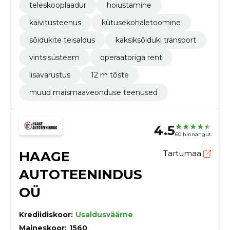
teleskooplaadur
hoiustamine
käivitusteenus
kütusekohaletoomine
sõidukite teisaldus
kaksiksõiduki transport
vintsisüsteem
operaatoriga rent
lisavarustus
12 m tõste
muud maismaaveonduse teenused
4.5
60 hinnangut
HAAGE
Tartumaa
AUTOTEENINDUS
OÜ
Krediidiskoor:
Usaldusväärne
Maineskoor:
1560