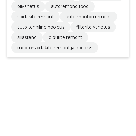
õlivahetus
autoremonditööd
sõidukite remont
auto mootori remont
auto tehniline hooldus
filterite vahetus
sillastend
pidurite remont
mootorsõidukite remont ja hooldus