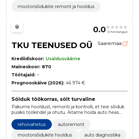
mootorsõidukite remont ja hooldus
0.0
0 hinnangut
TKU TEENUSED OÜ
Saaremaa
Krediidiskoor:
Usaldusväärne
Maineskoor:
870
Töötajaid:
–
Prognooskäive (2026):
46 974 €
Sõiduk töökorras, sõit turvaline
Pakume hooldust, remonti ja kontrolli, et teie sõiduk
püsiks töökindel ja ohutu. Aitame hoida auto heas
korras nii igapäevaseks kasutuseks kui ka hooajaks
ettevalmistuseks.
rehvivahetus
autoremont
mootorsõidukite hooldus
auto diagnostika