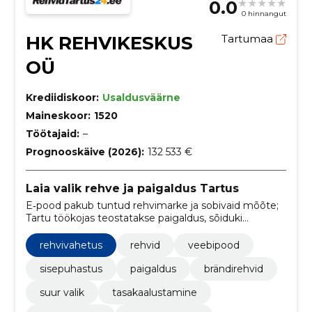
0.0
0 hinnangut
HK REHVIKESKUS
Tartumaa
OÜ
Krediidiskoor:
Usaldusväärne
Maineskoor:
1520
Töötajaid:
–
Prognooskäive (2026):
132 533 €
Laia valik rehve ja paigaldus Tartus
E‑pood pakub tuntud rehvimarke ja sobivaid mõõte;
Tartu töökojas teostatakse paigaldus, sõiduki
ülevaatus ning tasuta transport nelja rehvi ostul.
rehvivahetus
rehvid
veebipood
sisepuhastus
paigaldus
brändirehvid
suur valik
tasakaalustamine