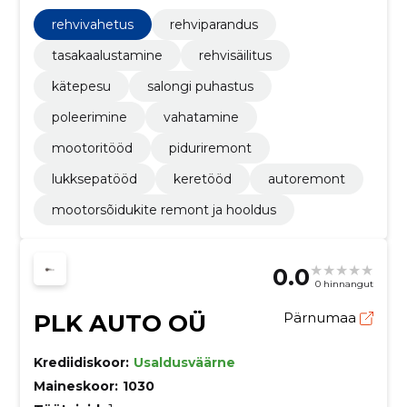
igapäevastele auto vajadustele.
rehvivahetus
rehviparandus
tasakaalustamine
rehvisäilitus
kätepesu
salongi puhastus
poleerimine
vahatamine
mootoritööd
piduriremont
lukksepatööd
keretööd
autoremont
mootorsõidukite remont ja hooldus
0.0
0 hinnangut
PLK AUTO OÜ
Pärnumaa
Krediidiskoor:
Usaldusväärne
Maineskoor:
1030