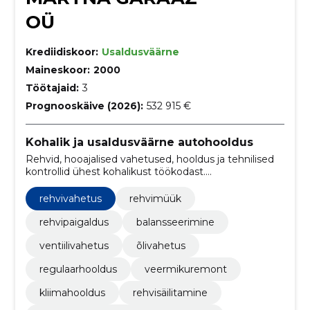
OÜ
Krediidiskoor:
Usaldusväärne
Maineskoor:
2000
Töötajaid:
3
Prognooskäive (2026):
532 915 €
Kohalik ja usaldusväärne autohooldus
Rehvid, hooajalised vahetused, hooldus ja tehnilised
kontrollid ühest kohalikust töökodast.
Veebibroneering ja avalik hinnakiri tagavad kiire ning
läbipaistva teenuse alates 2009.
rehvivahetus
rehvimüük
rehvipaigaldus
balansseerimine
ventiilivahetus
õlivahetus
regulaarhooldus
veermikuremont
kliimahooldus
rehvisäilitamine