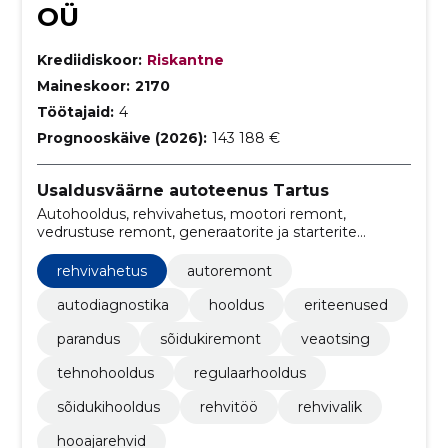
OÜ
Krediidiskoor:
Riskantne
Maineskoor:
2170
Töötajaid:
4
Prognooskäive (2026):
143 188 €
Usaldusväärne autoteenus Tartus
Autohooldus, rehvivahetus, mootori remont,
vedrustuse remont, generaatorite ja starterite
remont ja vahetus, kliimaseadmete hooldus ja
remont, elektritööd, chip-tuuning Tartus — kõik ühes
rehvivahetus
autoremont
kohas!
autodiagnostika
hooldus
eriteenused
parandus
sõidukiremont
veaotsing
tehnohooldus
regulaarhooldus
sõidukihooldus
rehvitöö
rehvivalik
hooajarehvid