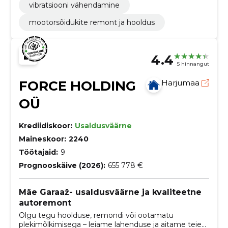
vibratsiooni vähendamine
mootorsõidukite remont ja hooldus
4.4
5 hinnangut
FORCE HOLDING
Harjumaa
OÜ
Krediidiskoor:
Usaldusväärne
Maineskoor:
2240
Töötajaid:
9
Prognooskäive (2026):
655 778 €
Mäe Garaaž- usaldusväärne ja kvaliteetne
autoremont
Olgu tegu hoolduse, remondi või ootamatu
plekimõlkimisega – leiame lahenduse ja aitame teie