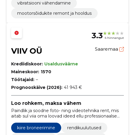
vibratsiooni vähendamine
mootorsõidukite remont ja hooldus
3.3
4 hinnangut
VIIV OÜ
Saaremaa
Krediidiskoor:
Usaldusväärne
Maineskoor:
1570
Töötajaid:
–
Prognooskäive (2026):
41 943 €
Loo rohkem, maksa vähem
Paindlik ja soodne foto- ning videotehnika rent, mis
aitab sul viia oma loovad ideed ellu professionaalse
varustusega.
kiire broneerimine
rendikuulutused