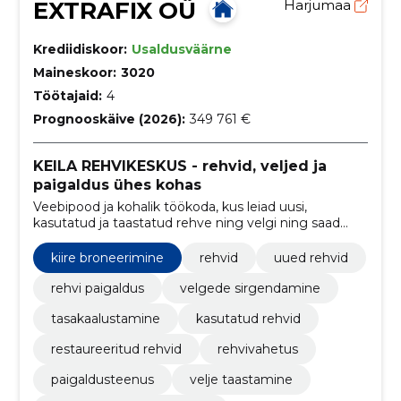
EXTRAFIX OÜ
Harjumaa
Krediidiskoor:
Usaldusväärne
Maineskoor:
3020
Töötajaid:
4
Prognooskäive (2026):
349 761 €
KEILA REHVIKESKUS - rehvid, veljed ja
paigaldus ühes kohas
Veebipood ja kohalik töökoda, kus leiad uusi,
kasutatud ja taastatud rehve ning velgi ning saad
kiire paigalduse ja velgede sirgendamise. Lihtne
tellida ja broneerida paigaldusaeg.
kiire broneerimine
rehvid
uued rehvid
rehvi paigaldus
velgede sirgendamine
tasakaalustamine
kasutatud rehvid
restaureeritud rehvid
rehvivahetus
paigaldusteenus
velje taastamine