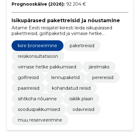
Prognooskäive (2026):
92 204 €
Isikupärased pakettreisid ja nõustamine
Aitame Eesti reisijatel kiiresti leida isikupärased
pakettreisid, golfipaketid ja viimase hetke
sooduspakkumised. Pakume personaalset
nõustamist, hotellisoovitusi ja järelmaksu.
kiire broneerimine
paketireisid
reisikonsultatsioon
viimase hetke pakkumised
järelmaks
golfireisid
lennupaketid
perereisid
paarireisid
kohandatud reisid
sihtkoha nõuanne
isiklik plaan
sooduspakkumised
odavreisid
muu reserveerimine