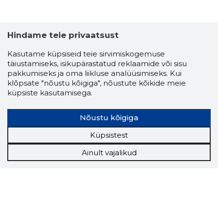
Hindame teie privaatsust
Kasutame küpsiseid teie sirvimiskogemuse
täiustamiseks, isikupärastatud reklaamide või sisu
pakkumiseks ja oma liikluse analüüsimiseks. Kui
klõpsate "nõustu kõigiga", nõustute kõikide meie
küpsiste kasutamisega.
Nõustu kõigiga
Küpsistest
Ainult vajalikud