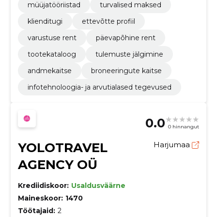
müüjatööriistad
turvalised maksed
klienditugi
ettevõtte profiil
varustuse rent
päevapõhine rent
tootekataloog
tulemuste jälgimine
andmekaitse
broneeringute kaitse
infotehnoloogia- ja arvutialased tegevused
0.0
0 hinnangut
YOLOTRAVEL
Harjumaa
AGENCY OÜ
Krediidiskoor:
Usaldusväärne
Maineskoor:
1470
Töötajaid:
2