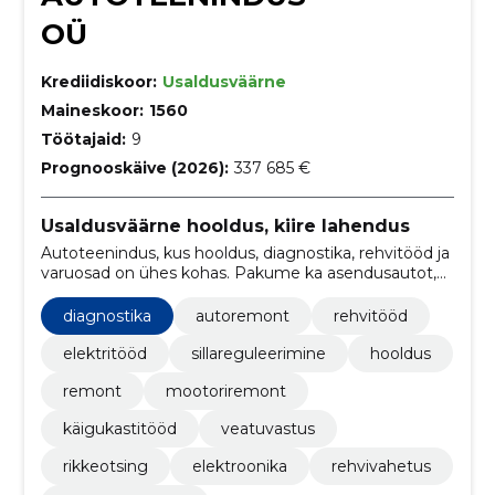
OÜ
Krediidiskoor:
Usaldusväärne
Maineskoor:
1560
Töötajaid:
9
Prognooskäive (2026):
337 685 €
Usaldusväärne hooldus, kiire lahendus
Autoteenindus, kus hooldus, diagnostika, rehvitööd ja
varuosad on ühes kohas. Pakume ka asendusautot,
et sinu päev saaks sujuvalt jätkuda.
diagnostika
autoremont
rehvitööd
elektritööd
sillareguleerimine
hooldus
remont
mootoriremont
käigukastitööd
veatuvastus
rikkeotsing
elektroonika
rehvivahetus