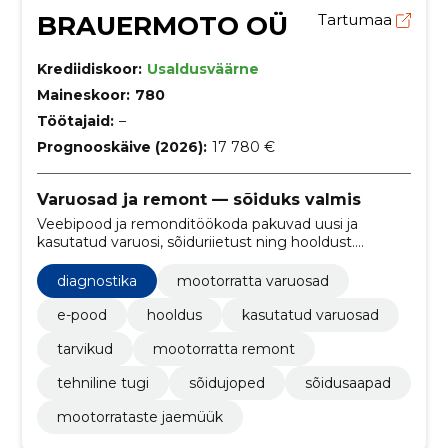
BRAUERMOTO OÜ
Tartumaa
Krediidiskoor:
Usaldusväärne
Maineskoor:
780
Töötajaid:
–
Prognooskäive (2026):
17 780 €
Varuosad ja remont — sõiduks valmis
Veebipood ja remonditöökoda pakuvad uusi ja
kasutatud varuosi, sõiduriietust ning hooldust.
Aidame hoida mootorrattaid sõidukorras ja kulusid
madalal.
diagnostika
mootorratta varuosad
e-pood
hooldus
kasutatud varuosad
tarvikud
mootorratta remont
tehniline tugi
sõidujoped
sõidusaapad
mootorrataste jaemüük