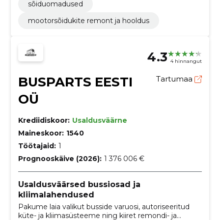
sõiduomadused
mootorsõidukite remont ja hooldus
4.3
4 hinnangut
BUSPARTS EESTI
Tartumaa
OÜ
Krediidiskoor:
Usaldusväärne
Maineskoor:
1540
Töötajaid:
1
Prognooskäive (2026):
1 376 006 €
Usaldusväärsed bussiosad ja
kliimalahendused
Pakume laia valikut busside varuosi, autoriseeritud
küte- ja kliimasüsteeme ning kiiret remondi- ja