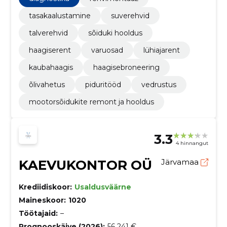
tasakaalustamine
suverehvid
talverehvid
sõiduki hooldus
haagiserent
varuosad
lühiajarent
kaubahaagis
haagisebroneering
õlivahetus
piduritööd
vedrustus
mootorsõidukite remont ja hooldus
3.3
4 hinnangut
KAEVUKONTOR OÜ
Järvamaa
Krediidiskoor:
Usaldusväärne
Maineskoor:
1020
Töötajaid:
–
Prognooskäive (2026):
56 241 €