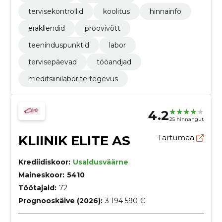
tervisekontrollid
koolitus
hinnainfo
erakliendid
proovivõtt
teeninduspunktid
labor
tervisepäevad
tööandjad
meditsiinilaborite tegevus
4.2
25 hinnangut
KLIINIK ELITE AS
Tartumaa
Krediidiskoor:
Usaldusväärne
Maineskoor:
5410
Töötajaid:
72
Prognooskäive (2026):
3 194 590 €