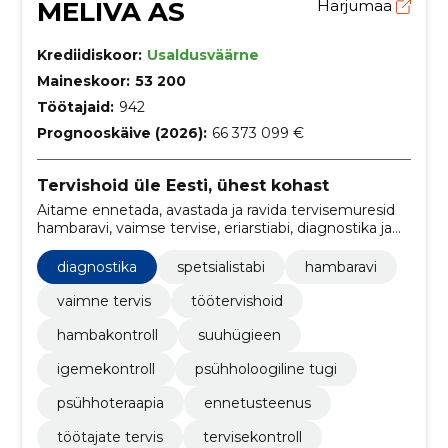
MELIVA AS
Harjumaa
Krediidiskoor:
Usaldusväärne
Maineskoor:
53 200
Töötajaid:
942
Prognooskäive (2026):
66 373 099 €
Tervishoid üle Eesti, ühest kohast
Aitame ennetada, avastada ja ravida tervisemuresid
hambaravi, vaimse tervise, eriarstiabi, diagnostika ja
töötervishoiuga. Kliinikud ja mobiilsed teenused üle
Eesti.
diagnostika
spetsialistabi
hambaravi
vaimne tervis
töötervishoid
hambakontroll
suuhügieen
igemekontroll
psühholoogiline tugi
psühhoteraapia
ennetusteenus
töötajate tervis
tervisekontroll