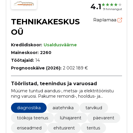
4.1
9 hinnangut
TEHNIKAKESKUS
Raplamaa
OÜ
Krediidiskoor:
Usaldusväärne
Maineskoor:
2260
Töötajaid:
14
Prognooskäive (2026):
2 002 189 €
Tööriistad, teenindus ja varuosad
Müüme tuntud aiandus-, metsa- ja elektritööriistu
ning varuosi. Pakume remondi-, hooldus- ja
rentaateenust ning gaasiballoonide vahetust Kohilas
ja Keilas.
diagnostika
aiatehnika
tarvikud
töökoja teenus
lühiajarent
päevarent
eriseadmed
ehitusrent
teritus