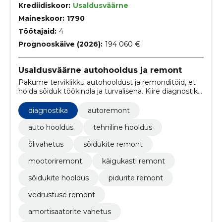
Krediidiskoor:
Usaldusväärne
Maineskoor:
1790
Töötajaid:
4
Prognooskäive (2026):
194 060 €
Usaldusväärne autohooldus ja remont
Pakume terviklikku autohooldust ja remonditöid, et
hoida sõiduk töökindla ja turvalisena. Kiire diagnostika
ja regulaarne hooldus aitavad ennetada ootamatuid
kulusid.
diagnostika
autoremont
auto hooldus
tehniline hooldus
õlivahetus
sõidukite remont
mootoriremont
käigukasti remont
sõidukite hooldus
pidurite remont
vedrustuse remont
amortisaatorite vahetus