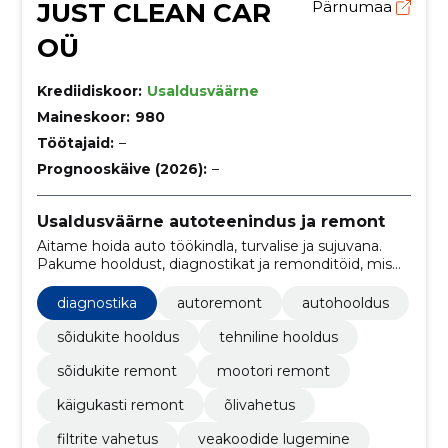
JUST CLEAN CAR
Pärnumaa
OÜ
Krediidiskoor:
Usaldusväärne
Maineskoor:
980
Töötajaid:
–
Prognooskäive (2026):
–
Usaldusväärne autoteenindus ja remont
Aitame hoida auto töökindla, turvalise ja sujuvana.
Pakume hooldust, diagnostikat ja remonditöid, mis
toetavad muretut igapäevasõitu ja pikemat kasutust.
diagnostika
autoremont
autohooldus
sõidukite hooldus
tehniline hooldus
sõidukite remont
mootori remont
käigukasti remont
õlivahetus
filtrite vahetus
veakoodide lugemine