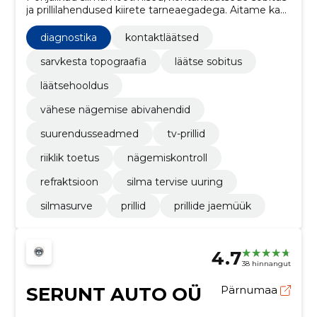
ja prillilahendused kiirete tarneaegadega. Aitame ka
vähenägevate abivahendite valikul ning riikliku
toetuse taotlemisel.
diagnostika
kontaktläätsed
sarvkesta topograafia
läätse sobitus
läätsehooldus
vähese nägemise abivahendid
suurendusseadmed
tv-prillid
riiklik toetus
nägemiskontroll
refraktsioon
silma tervise uuring
silmasurve
prillid
prillide jaemüük
4.7
38 hinnangut
SERUNT AUTO OÜ
Pärnumaa