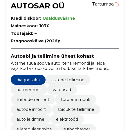
AUTOSAR OÜ
Tartumaa
Krediidiskoor:
Usaldusväärne
Maineskoor:
1070
Töötajaid:
–
Prognooskäive (2026):
–
Autoabi ja tellimine ühest kohast
Aitame tuua sobiva auto, teha remondi ja leida
vajalikud varuosad või turbod. Kohalik teenindus
Tartus teeb asjaajamise lihtsamaks.
diagnostika
autode tellimine
autoremont
varuosad
turbode remont
turbode müük
autode import
sõidukite tellimine
auto leidmine
elektritööd
sillareguleerimine
turbocharger