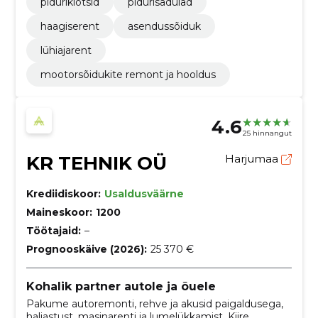
piduriklotsid
pidurisadulad
haagiserent
asendussõiduk
lühiajarent
mootorsõidukite remont ja hooldus
4.6
25 hinnangut
KR TEHNIK OÜ
Harjumaa
Krediidiskoor:
Usaldusväärne
Maineskoor:
1200
Töötajaid:
–
Prognooskäive (2026):
25 370 €
Kohalik partner autole ja õuele
Pakume autoremonti, rehve ja akusid paigaldusega,
haljastust, masinarenti ja lumelükkamist. Kiire,