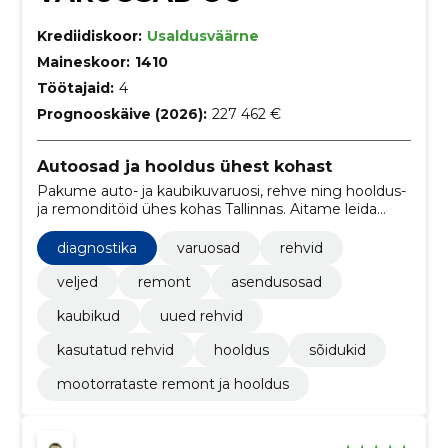
Krediidiskoor:
Usaldusväärne
Maineskoor:
1410
Töötajaid:
4
Prognooskäive (2026):
227 462 €
Autoosad ja hooldus ühest kohast
Pakume auto- ja kaubikuvaruosi, rehve ning hooldus-
ja remonditöid ühes kohas Tallinnas. Aitame leida
vajaliku kiiresti ja lihtsalt.
diagnostika
varuosad
rehvid
veljed
remont
asendusosad
kaubikud
uued rehvid
kasutatud rehvid
hooldus
sõidukid
mootorrataste remont ja hooldus