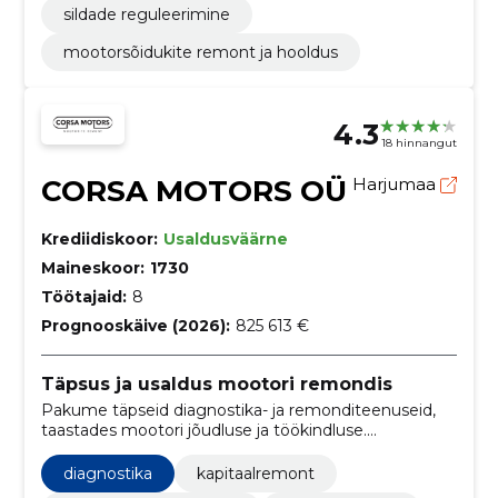
sildade reguleerimine
mootorsõidukite remont ja hooldus
4.3
18 hinnangut
CORSA MOTORS OÜ
Harjumaa
Krediidiskoor:
Usaldusväärne
Maineskoor:
1730
Töötajaid:
8
Prognooskäive (2026):
825 613 €
Täpsus ja usaldus mootori remondis
Pakume täpseid diagnostika- ja remonditeenuseid,
taastades mootori jõudluse ja töökindluse.
Teenindame sõiduautosid, rasketehnikat, võistlus- ja
klassikamasinaid.
diagnostika
kapitaalremont