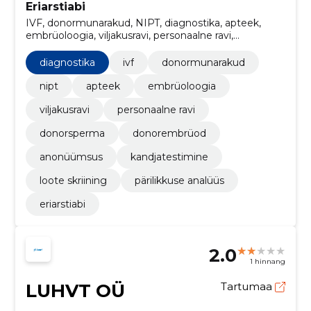
Eriarstiabi
IVF, donormunarakud, NIPT, diagnostika, apteek,
embrüoloogia, viljakusravi, personaalne ravi,
donorsperma, donorembrüod
diagnostika
ivf
donormunarakud
nipt
apteek
embrüoloogia
viljakusravi
personaalne ravi
donorsperma
donorembrüod
anonüümsus
kandjatestimine
loote skriining
pärilikkuse analüüs
eriarstiabi
2.0
1 hinnang
LUHVT OÜ
Tartumaa