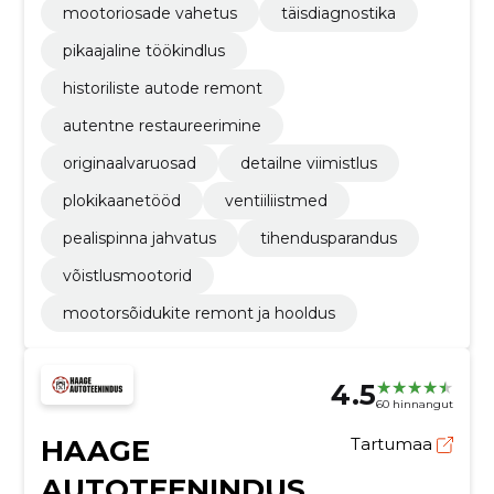
mootoriosade vahetus
täisdiagnostika
pikaajaline töökindlus
historiliste autode remont
autentne restaureerimine
originaalvaruosad
detailne viimistlus
plokikaanetööd
ventiiliistmed
pealispinna jahvatus
tihendusparandus
võistlusmootorid
mootorsõidukite remont ja hooldus
4.5
60 hinnangut
HAAGE
Tartumaa
AUTOTEENINDUS