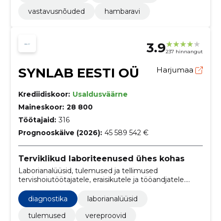
vastavusnõuded
hambaravi
3.9
237 hinnangut
SYNLAB EESTI OÜ
Harjumaa
Krediidiskoor:
Usaldusväärne
Maineskoor:
28 800
Töötajaid:
316
Prognooskäive (2026):
45 589 542 €
Terviklikud laboriteenused ühes kohas
Laborianalüüsid, tulemused ja tellimused
tervishoiutöötajatele, eraisikutele ja tööandjatele.
Toetame ka ennetavaid tervisekontrolle ja
tervisepäevi.
diagnostika
laborianalüüsid
tulemused
vereproovid