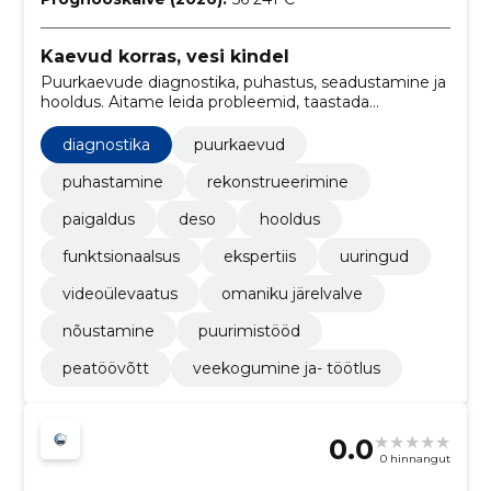
Kaevud korras, vesi kindel
Puurkaevude diagnostika, puhastus, seadustamine ja
hooldus. Aitame leida probleemid, taastada
töökindluse ja toetada nii tehnilisi kui ka
vormistusvajadusi.
diagnostika
puurkaevud
puhastamine
rekonstrueerimine
paigaldus
deso
hooldus
funktsionaalsus
ekspertiis
uuringud
videoülevaatus
omaniku järelvalve
nõustamine
puurimistööd
peatöövõtt
veekogumine ja- töötlus
0.0
0 hinnangut