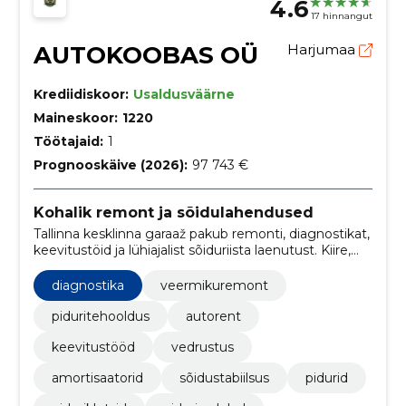
4.6
17 hinnangut
AUTOKOOBAS OÜ
Harjumaa
Krediidiskoor:
Usaldusväärne
Maineskoor:
1220
Töötajaid:
1
Prognooskäive (2026):
97 743 €
Kohalik remont ja sõidulahendused
Tallinna kesklinna garaaž pakub remonti, diagnostikat,
keevitustöid ja lühiajalist sõiduriista laenutust. Kiire,
läbipaistev ja taskukohane teenus, et auto taas
sõidukorras oleks.
diagnostika
veermikuremont
piduritehooldus
autorent
keevitustööd
vedrustus
amortisaatorid
sõidustabiilsus
pidurid