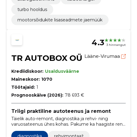
turbo hooldus
mootorsõidukite lisaseadmete jaemüük
4.3
3 hinnangut
TR AUTOBOX OÜ
Lääne-Virumaa
Krediidiskoor:
Usaldusväärne
Maineskoor:
1070
Töötajaid:
1
Prognooskäive (2026):
78 693 €
Triigi praktiline autoteenus ja remont
Täielik auto-remont, diagnostika ja rehvi- ning
varuosateenus ühes kohas. Pakume ka haagiste renti
ja abi kasutatud autode leidmisel.
diagnostika
rehvimontaaž