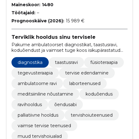
Maineskoor:
1480
Töötajaid:
–
Prognooskäive (2026):
15 989 €
Terviklik hooldus sinu tervisele
Pakume ambulatoorset diagnostikat, taastusravi,
koduõendust ja vaimset tuge koos isikupärastatud
raviplaaniga, mis tagab sujuva ning mugava
raviteekonna.
diagnostika
taastusravi
füsioteraapia
tegevusteraapia
tervise edendamine
ambulatoorne ravi
laborteenused
meditsiiniline nõustamine
koduõendus
ravihooldus
õendusabi
palliatiivne hooldus
tervishoiuteenused
vaimse tervise teenused
muud tervishoiualad