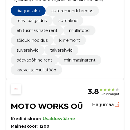
praktiline ja kohalik teenus sõidukite ja väljade
korrashoiuks.
diagnostika
autoremondi teenus
rehvi paigaldus
autoakud
ehitusmasinate rent
mullatööd
sõiduki hooldus
kiirremont
suverehvid
talverehvid
päevapõhine rent
minimasinarent
kaeve- ja mullatööd
3.8
6 hinnangut
MOTO WORKS OÜ
Harjumaa
Krediidiskoor:
Usaldusväärne
Maineskoor:
1200