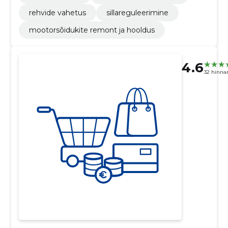
rehvide vahetus
sillareguleerimine
mootorsõidukite remont ja hooldus
4.6
32 hinna