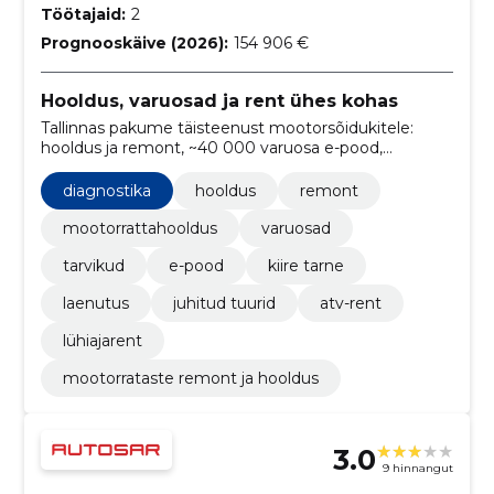
Töötajaid:
2
Prognooskäive (2026):
154 906 €
Hooldus, varuosad ja rent ühes kohas
Tallinnas pakume täisteenust mootorsõidukitele:
hooldus ja remont, ~40 000 varuosa e-pood,
motohotell ning renditeenused. Motoklubi ja
treeningud arendavad oskusi ja ühendavad sõitjaid.
diagnostika
hooldus
remont
mootorrattahooldus
varuosad
tarvikud
e-pood
kiire tarne
laenutus
juhitud tuurid
atv-rent
lühiajarent
mootorrataste remont ja hooldus
3.0
9 hinnangut