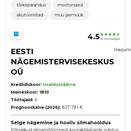
tõrkeparandus
mootorsaed
akutööriistad
muu jaemüük
4.5
12 hinnangut
EESTI
Harju
NÄGEMISTERVISEKESKUS
OÜ
Krediidiskoor:
Usaldusväärne
Maineskoor:
1810
Töötajaid:
6
Prognooskäive (2026):
827 781 €
Selge nägemine ja hooliv silmahooldus
Põhjalikud silmamõõtmised, kontaktläätsede sobitus