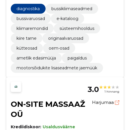
tehnilist tuge Balti klientidele.
diagnostika
bussikliimaseadmed
bussivaruosad
e-kataloog
kliimaremondid
süsteemihooldus
kiire tarne
originaalvaruosad
kütteosad
oem-osad
ametlik edasimüüja
paigaldus
mootorsõidukite lisaseadmete jaemüük
3.0
1 hinnang
ON-SITE MASSAAŽ
Harjumaa
OÜ
Krediidiskoor:
Usaldusväärne