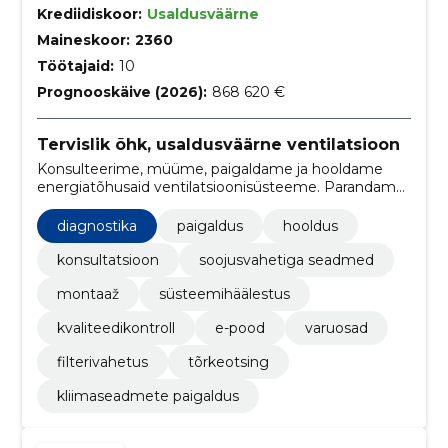
Krediidiskoor:
Usaldusväärne
Maineskoor:
2360
Töötajaid:
10
Prognooskäive (2026):
868 620 €
Tervislik õhk, usaldusväärne ventilatsioon
Konsulteerime, müüme, paigaldame ja hooldame
energiatõhusaid ventilatsioonisüsteeme. Parandame
sisekliimat, vähendame soojakadu ja tagame
pikaajalise töökindluse.
diagnostika
paigaldus
hooldus
konsultatsioon
soojusvahetiga seadmed
montaaž
süsteemihäälestus
kvaliteedikontroll
e-pood
varuosad
filterivahetus
tõrkeotsing
kliimaseadmete paigaldus