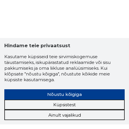
Hindame teie privaatsust
Kasutame küpsiseid teie sirvimiskogemuse
täiustamiseks, isikupärastatud reklaamide või sisu
pakkumiseks ja oma liikluse analüüsimiseks. Kui
klõpsate "nõustu kõigiga", nõustute kõikide meie
küpsiste kasutamisega.
Nõustu kõigiga
Küpsistest
Ainult vajalikud