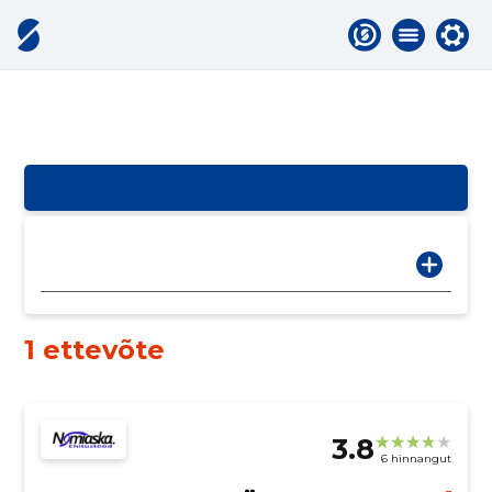
1 ettevõte
3.8
6 hinnangut