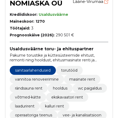
NOMIASKA OÜ
Lääne-Virumaa
Krediidiskoor:
Usaldusväärne
Maineskoor:
1270
Töötajaid:
3
Prognooskäive (2026):
290 501 €
Usaldusväärne toru- ja ehituspartner
Pakume torustike ja küttesüsteemide ehitust,
remonti ning hooldust, ehitusmasinate renti ja
võtmed‑kätte vannitubade renoveerimist. Teostame
sertifitseeritud tuletõkke paigaldust ja mobiilsauna
sanitaarlahendused
torutööd
rendi.
vannitoa renoveerimine
masinate rent
rändsauna rent
hooldus
wc paigaldus
võtmed-kätte
ekskavaatori rent
laadurirent
kalluri rent
operaatoriga teenus
vee- ja kanalisatsioon