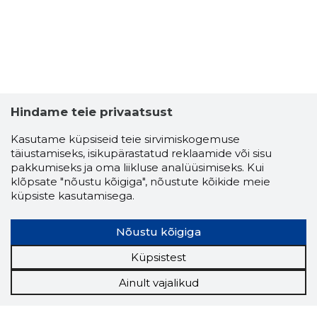
Hindame teie privaatsust
Kasutame küpsiseid teie sirvimiskogemuse
täiustamiseks, isikupärastatud reklaamide või sisu
pakkumiseks ja oma liikluse analüüsimiseks. Kui
klõpsate "nõustu kõigiga", nõustute kõikide meie
küpsiste kasutamisega.
Nõustu kõigiga
Küpsistest
Ainult vajalikud