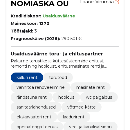
NOMIASKA OÜ
Lääne-Virumaa
Krediidiskoor:
Usaldusväärne
Maineskoor:
1270
Töötajaid:
3
Prognooskäive (2026):
290 501 €
Usaldusväärne toru- ja ehituspartner
Pakume torustike ja küttesüsteemide ehitust,
remonti ning hooldust, ehitusmasinate renti ja
võtmed‑kätte vannitubade renoveerimist. Teostame
sertifitseeritud tuletõkke paigaldust ja mobiilsauna
kalluri rent
torutööd
rendi.
vannitoa renoveerimine
masinate rent
rändsauna rent
hooldus
wc paigaldus
sanitaarlahendused
võtmed-kätte
ekskavaatori rent
laadurirent
operaatoriga teenus
vee- ja kanalisatsioon