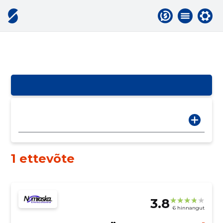
1 ettevõte
3.8
6 hinnangut