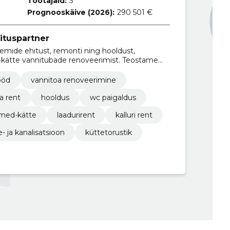
Töötajaid:
3
Prognooskäive (2026):
290 501 €
ituspartner
emide ehitust, remonti ning hooldust,
‑kätte vannitubade renoveerimist. Teostame
dust ja mobiilsauna rendi.
ööd
vannitoa renoveerimine
a rent
hooldus
wc paigaldus
med-kätte
laadurirent
kalluri rent
- ja kanalisatsioon
küttetorustik