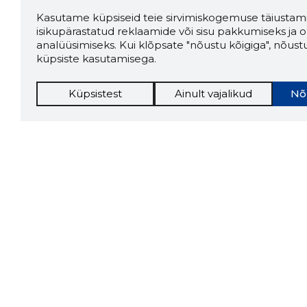
Kasutame küpsiseid teie sirvimiskogemuse täiustami
isikupärastatud reklaamide või sisu pakkumiseks ja o
analüüsimiseks. Kui klõpsate "nõustu kõigiga", nõust
küpsiste kasutamisega.
Küpsistest
Ainult vajalikud
Nõ
Storybo
Storybook
firma v
kui usa
Chrome laiendus
LAADI