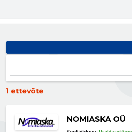
1 ettevõte
NOMIASKA OÜ
Krediidiskoor:
Usaldusväärne