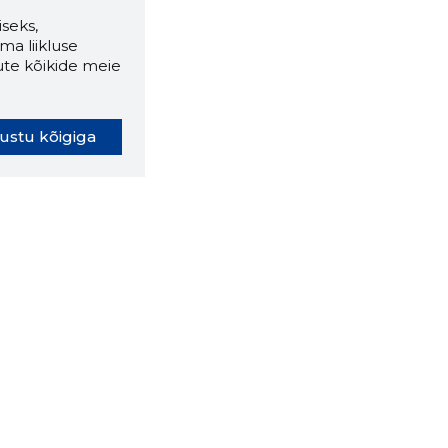
seks,
ma liikluse
ute kõikide meie
ustu kõigiga
oki laiendus ütleb Sulle, mis
eebilehel Sa parajasti viibid ja
ldusväärne see firma täna on.
 LAIENDUS ALLA