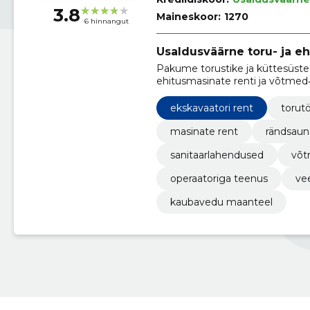
3.8
Maineskoor:
1270
6 hinnangut
Usaldusväärne toru- ja eh
Pakume torustike ja küttesüste
ehitusmasinate renti ja võtmed
sertifitseeritud tuletõkke paigal
ekskavaatori rent
torut
masinate rent
rändsaun
sanitaarlahendused
võt
operaatoriga teenus
vee
kaubavedu maanteel