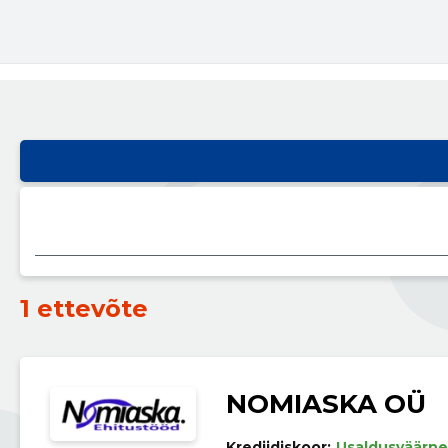
1 ettevõte
NOMIASKA OÜ
Krediidiskoor:
Usaldusväärne