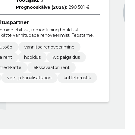
Töötajaid:
3
Prognooskäive (2026):
290 501 €
ituspartner
emide ehitust, remonti ning hooldust,
‑kätte vannitubade renoveerimist. Teostame
dust ja mobiilsauna rendi.
rutööd
vannitoa renoveerimine
a rent
hooldus
wc paigaldus
med-kätte
ekskavaatori rent
vee- ja kanalisatsioon
küttetorustik