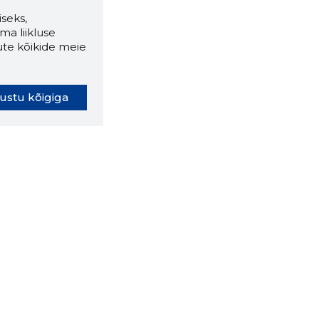
seks,
ma liikluse
ute kõikide meie
ustu kõigiga
oki laiendus ütleb Sulle, mis
eebilehel Sa parajasti viibid ja
ldusväärne see firma täna on.
 LAIENDUS ALLA