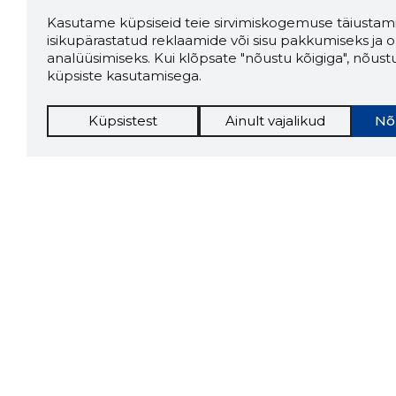
Kasutame küpsiseid teie sirvimiskogemuse täiustami
isikupärastatud reklaamide või sisu pakkumiseks ja o
analüüsimiseks. Kui klõpsate "nõustu kõigiga", nõust
küpsiste kasutamisega.
Küpsistest
Ainult vajalikud
Nõ
Storybo
Storybook
firma v
kui usa
Chrome laiendus
LAADI