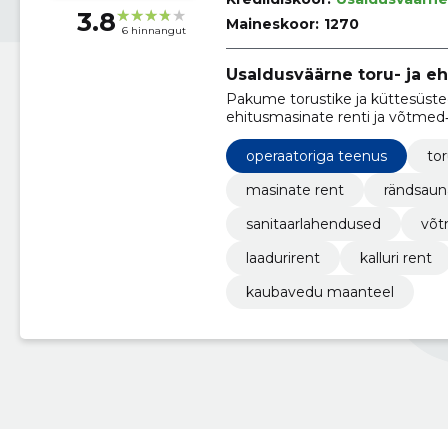
3.8
Maineskoor:
1270
6 hinnangut
Usaldusväärne toru- ja eh
Pakume torustike ja küttesüste
ehitusmasinate renti ja võtmed
sertifitseeritud tuletõkke paigal
operaatoriga teenus
to
masinate rent
rändsaun
sanitaarlahendused
võt
laadurirent
kalluri rent
kaubavedu maanteel