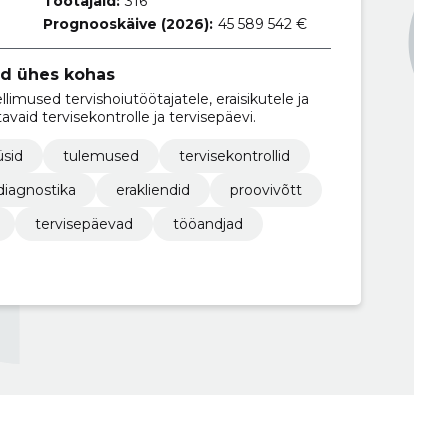
Töötajaid:
316
Prognooskäive (2026):
45 589 542 €
ed ühes kohas
limused tervishoiutöötajatele, eraisikutele ja
aid tervisekontrolle ja tervisepäevi.
üsid
tulemused
tervisekontrollid
diagnostika
erakliendid
proovivõtt
tervisepäevad
tööandjad