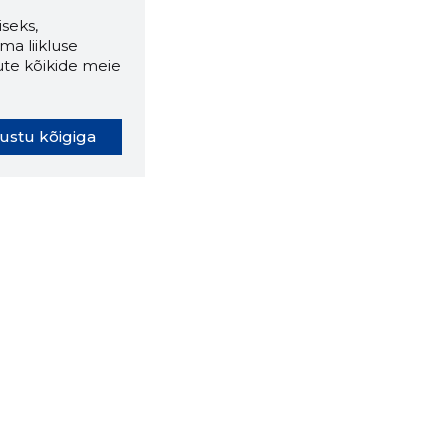
seks,
ma liikluse
ute kõikide meie
ustu kõigiga
oki laiendus ütleb Sulle, mis
eebilehel Sa parajasti viibid ja
ldusväärne see firma täna on.
 LAIENDUS ALLA