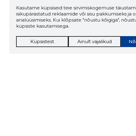
Kasutame küpsiseid teie sirvimiskogemuse täiustami
isikupärastatud reklaamide või sisu pakkumiseks ja o
analüüsimiseks. Kui klõpsate "nõustu kõigiga", nõust
küpsiste kasutamisega.
Küpsistest
Ainult vajalikud
Nõ
Storybo
Storybook
firma v
kui usa
Chrome laiendus
LAADI