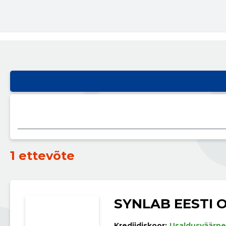
1 ettevõte
SYNLAB EESTI 
Krediidiskoor:
Usaldusväärne