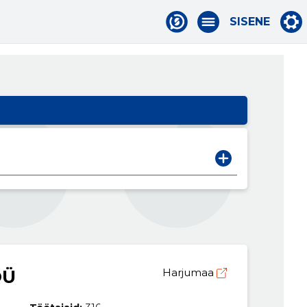
SISENE
OÜ
Harjumaa