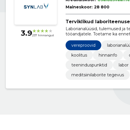
Maineskoor:
28 800
Terviklikud laboriteenus
Laborianalüüsid, tulemused ja tel
3.9
tööandjatele. Toetame ka ennetav
237 hinnangut
vereproovid
laborianalü
koolitus
hinnainfo
teeninduspunktid
labor
meditsiinilaborite tegevus