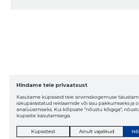
Hindame teie privaatsust
Kasutame küpsiseid teie sirvimiskogemuse täiustami
isikupärastatud reklaamide või sisu pakkumiseks ja o
analüüsimiseks. Kui klõpsate "nõustu kõigiga", nõust
küpsiste kasutamisega.
Küpsistest
Ainult vajalikud
Nõ