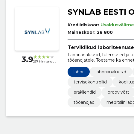
SYNLAB EESTI 
Krediidiskoor:
Usaldusväärne
Maineskoor:
28 800
Terviklikud laboriteenus
Laborianalüüsid, tulemused ja tel
3.9
tööandjatele. Toetame ka ennetav
237 hinnangut
labor
laborianalüüsid
tervisekontrollid
koolitu
erakliendid
proovivõtt
tööandjad
meditsiinilab