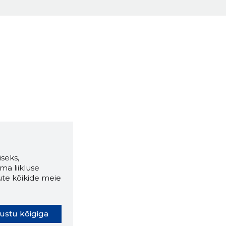
seks,
ma liikluse
ute kõikide meie
ustu kõigiga