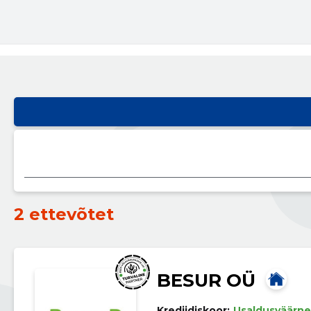
2 ettevõtet
BESUR OÜ
Krediidiskoor:
Usaldusväärne