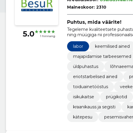
Maineskoor:
2310
Puhtus, mida väärite!
Tegeleme kvaliteetsete puhastus
5.0
ning müügiga nii professionaal
1 hinnang
labor
keemilised ained
majapidamise tarbeesemed
üldpuhastus
lõhnaeema
eriotstarbelised ained
p
toiduainetööstus
veeke
isikukaitse
prügikotid
kraanikauss ja segisti
ka
kätepesu
pesemisvahen