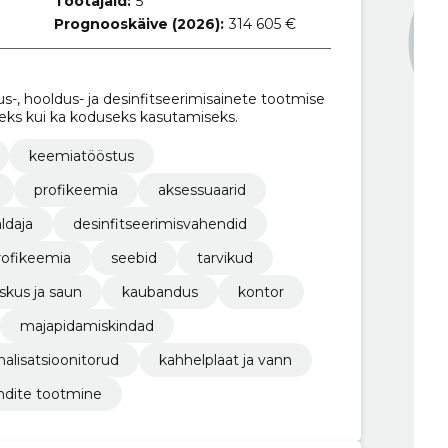
Töötajaid:
5
Prognooskäive (2026):
314 605 €
-, hooldus- ja desinfitseerimisainete tootmise
seks kui ka koduseks kasutamiseks.
keemiatööstus
profikeemia
aksessuaarid
ldaja
desinfitseerimisvahendid
rofikeemia
seebid
tarvikud
skus ja saun
kaubandus
kontor
majapidamiskindad
nalisatsioonitorud
kahhelplaat ja vann
dite tootmine