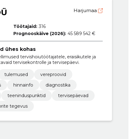
OÜ
Harjumaa
Töötajaid:
316
Prognooskäive (2026):
45 589 542 €
ed ühes kohas
limused tervishoiutöötajatele, eraisikutele ja
aid tervisekontrolle ja tervisepäevi.
tulemused
vereproovid
s
hinnainfo
diagnostika
teeninduspunktid
tervisepäevad
orite tegevus