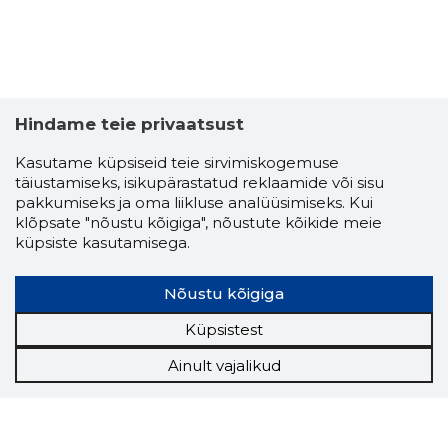
Hindame teie privaatsust
Kasutame küpsiseid teie sirvimiskogemuse
täiustamiseks, isikupärastatud reklaamide või sisu
pakkumiseks ja oma liikluse analüüsimiseks. Kui
klõpsate "nõustu kõigiga", nõustute kõikide meie
küpsiste kasutamisega.
Nõustu kõigiga
Küpsistest
Ainult vajalikud