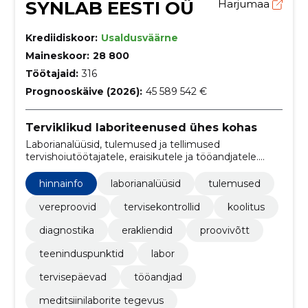
SYNLAB EESTI OÜ
Harjumaa
Krediidiskoor:
Usaldusväärne
Maineskoor:
28 800
Töötajaid:
316
Prognooskäive (2026):
45 589 542 €
Terviklikud laboriteenused ühes kohas
Laborianalüüsid, tulemused ja tellimused
tervishoiutöötajatele, eraisikutele ja tööandjatele.
Toetame ka ennetavaid tervisekontrolle ja
tervisepäevi.
hinnainfo
laborianalüüsid
tulemused
vereproovid
tervisekontrollid
koolitus
diagnostika
erakliendid
proovivõtt
teeninduspunktid
labor
tervisepäevad
tööandjad
meditsiinilaborite tegevus