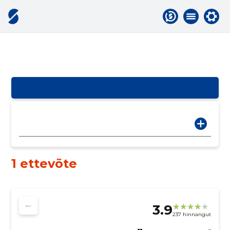
1 ettevõte
3.9
237 hinnangut