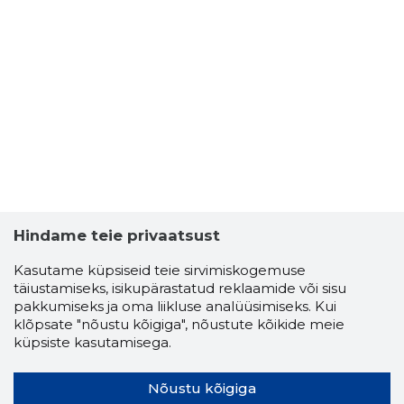
Hindame teie privaatsust
Kasutame küpsiseid teie sirvimiskogemuse
täiustamiseks, isikupärastatud reklaamide või sisu
pakkumiseks ja oma liikluse analüüsimiseks. Kui
klõpsate "nõustu kõigiga", nõustute kõikide meie
küpsiste kasutamisega.
Nõustu kõigiga