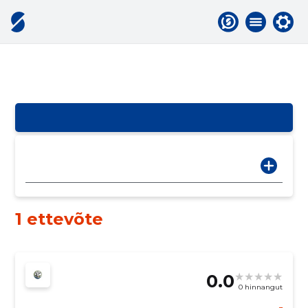
1 ettevõte
0.0
0 hinnangut