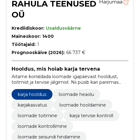
RAHULA TEENUSED
Harjumaa
OÜ
Krediidiskoor:
Usaldusväärne
Maineskoor:
1400
Töötajaid:
1
Prognooskäive (2026):
66 737 €
Hooldus, mis hoiab karja tervena
Aitame korraldada loomade igapäevast hooldust,
toitmist ja tervise jälgimist. Nii püsib kari paremas
seisus ja töö käib sujuvamalt.
karja hooldus
loomade heaolu
karjakasvatus
loomade hooldamine
loomade toitmine
karja tervise kontroll
loomade kontrollimine
loomade seisundi hindamine