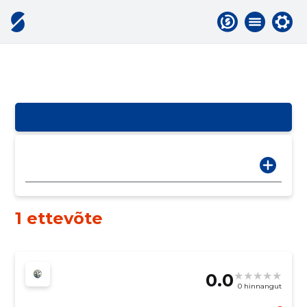
1 ettevõte
0.0
0 hinnangut