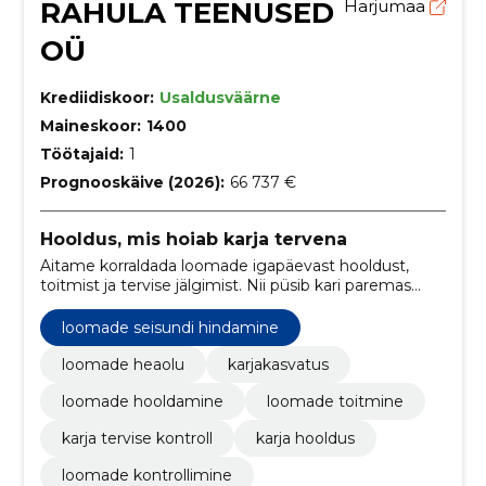
RAHULA TEENUSED
Harjumaa
OÜ
Krediidiskoor:
Usaldusväärne
Maineskoor:
1400
Töötajaid:
1
Prognooskäive (2026):
66 737 €
Hooldus, mis hoiab karja tervena
Aitame korraldada loomade igapäevast hooldust,
toitmist ja tervise jälgimist. Nii püsib kari paremas
seisus ja töö käib sujuvamalt.
loomade seisundi hindamine
loomade heaolu
karjakasvatus
loomade hooldamine
loomade toitmine
karja tervise kontroll
karja hooldus
loomade kontrollimine