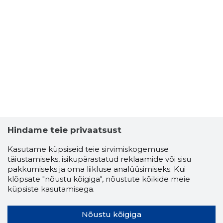
Hindame teie privaatsust
Kasutame küpsiseid teie sirvimiskogemuse
täiustamiseks, isikupärastatud reklaamide või sisu
pakkumiseks ja oma liikluse analüüsimiseks. Kui
klõpsate "nõustu kõigiga", nõustute kõikide meie
küpsiste kasutamisega.
Nõustu kõigiga