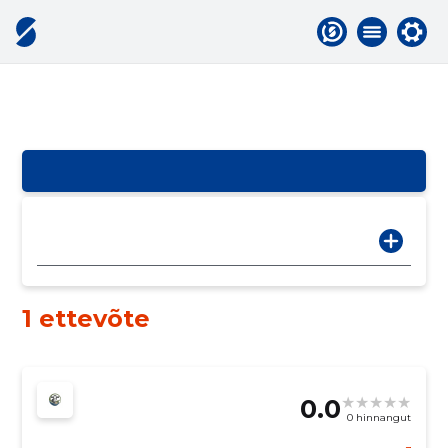
1 ettevõte
0.0
0 hinnangut