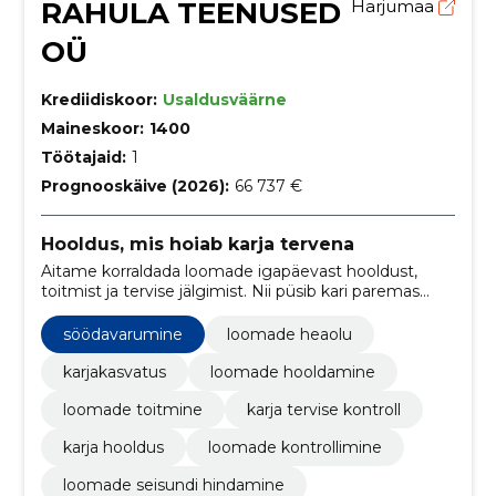
RAHULA TEENUSED
Harjumaa
OÜ
Krediidiskoor:
Usaldusväärne
Maineskoor:
1400
Töötajaid:
1
Prognooskäive (2026):
66 737 €
Hooldus, mis hoiab karja tervena
Aitame korraldada loomade igapäevast hooldust,
toitmist ja tervise jälgimist. Nii püsib kari paremas
seisus ja töö käib sujuvamalt.
söödavarumine
loomade heaolu
karjakasvatus
loomade hooldamine
loomade toitmine
karja tervise kontroll
karja hooldus
loomade kontrollimine
loomade seisundi hindamine