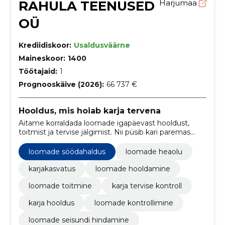
RAHULA TEENUSED
Harjumaa
OÜ
Krediidiskoor:
Usaldusväärne
Maineskoor:
1400
Töötajaid:
1
Prognooskäive (2026):
66 737 €
Hooldus, mis hoiab karja tervena
Aitame korraldada loomade igapäevast hooldust,
toitmist ja tervise jälgimist. Nii püsib kari paremas
seisus ja töö käib sujuvamalt.
loomade söödahaldus
loomade heaolu
karjakasvatus
loomade hooldamine
loomade toitmine
karja tervise kontroll
karja hooldus
loomade kontrollimine
loomade seisundi hindamine