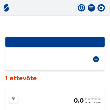
1 ettevõte
0.0
0 hinnangut