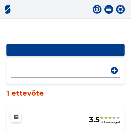
1 ettevõte
3.5
4 hinnangut