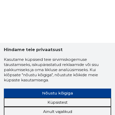
Hindame teie privaatsust
Kasutame küpsiseid teie sirvimiskogemuse
täiustamiseks, isikupärastatud reklaamide või sisu
pakkumiseks ja oma liikluse analüüsimiseks. Kui
klõpsate "nõustu kõigiga", nõustute kõikide meie
küpsiste kasutamisega.
Nõustu kõigiga
Küpsistest
Ainult vajalikud