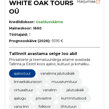
WHITE OAK TOURS
Harjumaa
OÜ
Krediidiskoor:
Usaldusväärne
Maineskoor:
1660
Töötajaid:
1
Prognooskäive (2026):
9395 €
Tallinnit avastama selge loo abil
Privaatsete ja teematuuridega aitame avastada
Tallinna ja Eestit koos ajaloo, kultuuri ja kohaliku
taustaga. Sobib nii külalistele, väiksematele
rühmadele kui ka kohalikele.
ajalootuur
vanalinna jalutuskäik
linnaekskursioon
muuseumituur
virtuaaltuur
vanalinn
jalutuskäik
ajalugu
privaatne
kummituslood
vana linn
folkloor
õhtutuuri