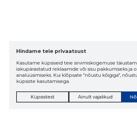
Hindame teie privaatsust
Kasutame küpsiseid teie sirvimiskogemuse täiustami
isikupärastatud reklaamide või sisu pakkumiseks ja o
analüüsimiseks. Kui klõpsate "nõustu kõigiga", nõust
küpsiste kasutamisega.
Küpsistest
Ainult vajalikud
Nõ