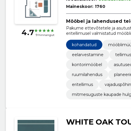
Maineskoor:
1760
Mööbel ja lahendused te
Pakume ettevõtetele ja asutuste
4.7
eritellimusel valmistatud mööbl
9 hinnangut
kasutuse järgi.
kohandatud
mööblimü
eelarvestamine
tellim
kontorimööbel
asutuse
ruumilahendus
planeer
eritellimus
vajaduspõhi
mitmesuguste kaupade hulg
WHITE OAK TO