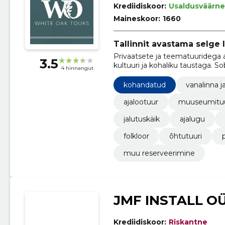
Krediidiskoor:
Usaldusväärne
Maineskoor:
1660
Tallinnit avastama selge l
Privaatsete ja teematuuridega ai
3.5
kultuuri ja kohaliku taustaga. So
4 hinnangut
ka kohalikele.
kohandatud
vanalinna j
ajalootuur
muuseumitu
jalutuskäik
ajalugu
folkloor
õhtutuuri
muu reserveerimine
JMF INSTALL O
Krediidiskoor:
Riskantne