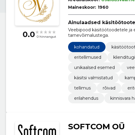
Maineskoor:
1960
Ainulaadsed käsitöötoot
Veebipood käsitöötoodetele ja e
0.0
tarnevõimalustega.
0 hinnangut
kohandatud
käsitöötoo
eritellimused
klienditugi
unikaalsed esemed
vee
käsitsi valmistatud
kam
tellimus
rõivad
eri
erilahendus
kinnisvara 
SOFTCOM OÜ