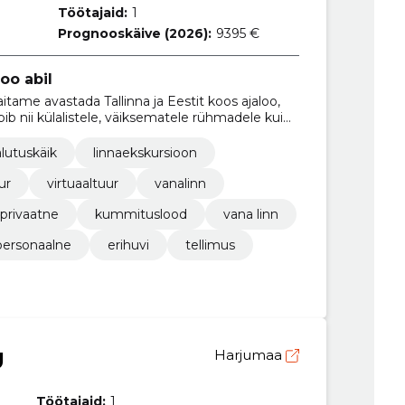
Töötajaid:
1
Prognooskäive (2026):
9395 €
oo abil
tame avastada Tallinna ja Eestit koos ajaloo,
bib nii külalistele, väiksematele rühmadele kui
alutuskäik
linnaekskursioon
ur
virtuaaltuur
vanalinn
privaatne
kummituslood
vana linn
personaalne
erihuvi
tellimus
Ü
Harjumaa
Töötajaid:
1