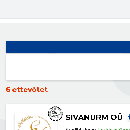
6 ettevõtet
SIVANURM OÜ
Krediidiskoor:
Usaldusväärne