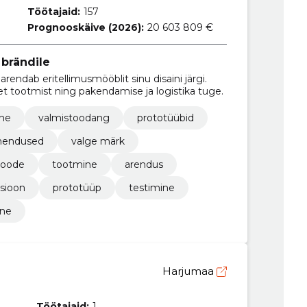
Töötajaid:
157
Prognooskäive (2026):
20 603 809 €
brändile
 arendab eritellimusmööblit sinu disaini järgi.
t tootmist ning pakendamise ja logistika tuge.
ine
valmistoodang
prototüübid
hendused
valge märk
toode
tootmine
arendus
tsioon
prototüüp
testimine
ine
Harjumaa
Töötajaid:
1