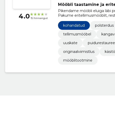
Mööbli taastamine ja eri
Pikendame mööbli eluiga läbi pr
4.0
Pakume eritellimusmööblit, rest
15 hinnangut
paigaldust kahe-aastase garanti
kohandatud
polsterdus
tellimusmööbel
kangava
uuskate
puidurestauree
originaalviimistlus
käsit
mööblitootmine