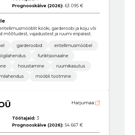
Prognooskäive (2026):
63 095 €
le
itellimusmööblit kööki, garderoobi ja koju või
 mõõtudest, vajadustest ja ruumi eripärast.
el
garderoobid
eritellimusmööbel
ögilahendus
funktsionaalne
mne
hoiustamine
ruumikasutus
milahendus
mööbli tootmine
 OÜ
Harjumaa
Töötajaid:
3
Prognooskäive (2026):
54 667 €