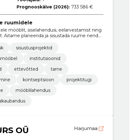
Prognooskäive (2026):
733 586 €
ie ruumidele
le mööblit, siselahendusi, eelarvestamist ning
it. Aitame planeerida ja sisustada ruume nende
ük
sisustusprojektid
usmööbel
institutsioonid
d
ettevõtted
tarne
imine
kontseptsioon
projektitugi
ne
mööblilahendus
ikaubandus
URS OÜ
Harjumaa