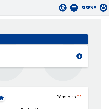
SISENE
Pärnumaa