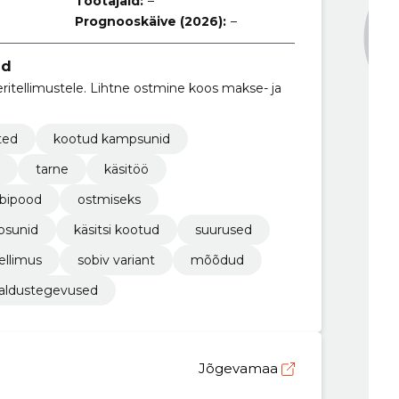
Töötajaid:
–
Prognooskäive (2026):
–
ed
ritellimustele. Lihtne ostmine koos makse- ja
ted
kootud kampsunid
tarne
käsitöö
bipood
ostmiseks
psunid
käsitsi kootud
suurused
tellimus
sobiv variant
mõõdud
haldustegevused
Jõgevamaa