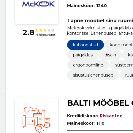
Maineskoor:
1240
Täpne mööbel sinu ruumi
McKöök valmistab ja paigaldab er
2.8
kontorisse. Lahendused lähtuvad
4 hinnangut
kohandatud
köögimööb
paigaldus
disain
kö
ergonoomiline
süstee
sisustuslahendused
ruu
BALTI MÖÖBEL
Krediidiskoor:
Riskantne
Maineskoor:
1110