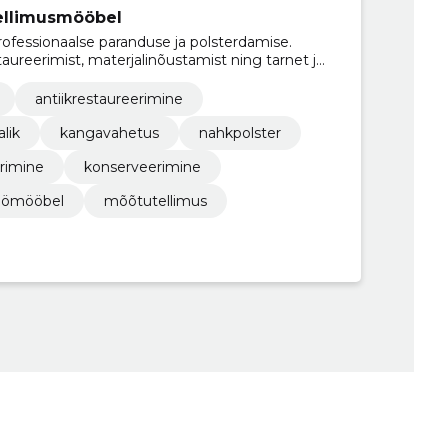
tellimusmööbel
ofessionaalse paranduse ja polsterdamise.
aureerimist, materjalinõustamist ning tarnet ja
iga.
antiikrestaureerimine
lik
kangavahetus
nahkpolster
rimine
konserveerimine
öömööbel
mõõtutellimus