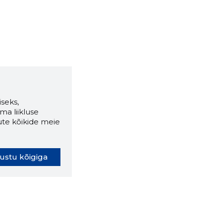
seks,
ma liikluse
ute kõikide meie
ustu kõigiga