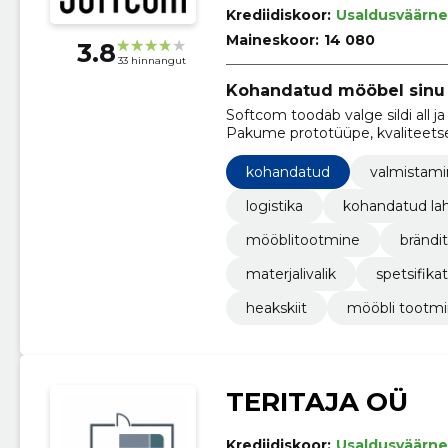
Krediidiskoor:
Usaldusväärne
Maineskoor:
14 080
3.8
33 hinnangut
Kohandatud mööbel sinu 
Softcom toodab valge sildi all ja
Pakume prototüüpe, kvaliteetse
kohandatud
valmistam
logistika
kohandatud la
mööblitootmine
brändi
materjalivalik
spetsifika
heakskiit
mööbli tootm
TERITAJA OÜ
Krediidiskoor:
Usaldusväärne