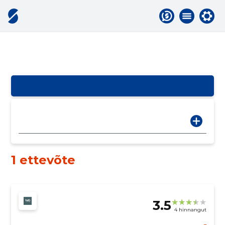
1 ettevõte
3.5
4 hinnangut