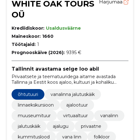
WHITE OAK TOURS
Harjumaa
OÜ
Krediidiskoor:
Usaldusväärne
Maineskoor:
1660
Töötajaid:
1
Prognooskäive (2026):
9395 €
Tallinnit avastama selge loo abil
Privaatsete ja teematuuridega aitame avastada
Tallinna ja Eestit koos ajaloo, kultuuri ja kohaliku
taustaga. Sobib nii külalistele, väiksematele
rühmadele kui ka kohalikele.
õhtutuuri
vanalinna jalutuskäik
linnaekskursioon
ajalootuur
muuseumituur
virtuaaltuur
vanalinn
jalutuskäik
ajalugu
privaatne
kummituslood
vana linn
folkloor