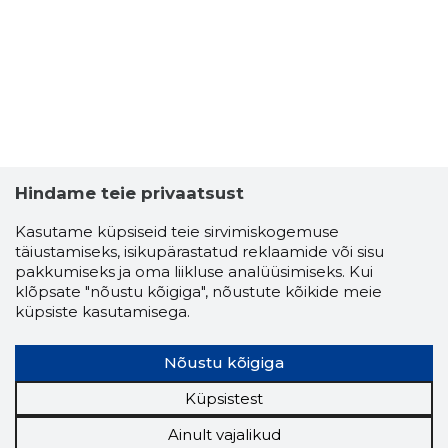
Hindame teie privaatsust
Kasutame küpsiseid teie sirvimiskogemuse
täiustamiseks, isikupärastatud reklaamide või sisu
pakkumiseks ja oma liikluse analüüsimiseks. Kui
klõpsate "nõustu kõigiga", nõustute kõikide meie
küpsiste kasutamisega.
Nõustu kõigiga
Küpsistest
Ainult vajalikud