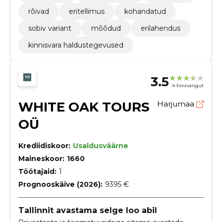
rõivad
eritellimus
kohandatud
sobiv variant
mõõdud
erilahendus
kinnisvara haldustegevused
3.5
4 hinnangut
WHITE OAK TOURS
Harjumaa
OÜ
Krediidiskoor:
Usaldusväärne
Maineskoor:
1660
Töötajaid:
1
Prognooskäive (2026):
9395 €
Tallinnit avastama selge loo abil