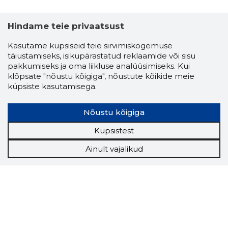
Hindame teie privaatsust
Kasutame küpsiseid teie sirvimiskogemuse
täiustamiseks, isikupärastatud reklaamide või sisu
pakkumiseks ja oma liikluse analüüsimiseks. Kui
klõpsate "nõustu kõigiga", nõustute kõikide meie
küpsiste kasutamisega.
Nõustu kõigiga
Küpsistest
Ainult vajalikud
Storybook