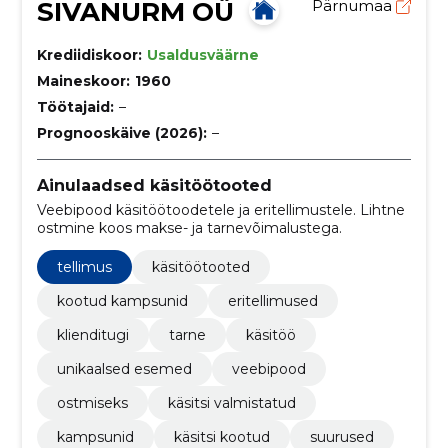
SIVANURM OÜ
Pärnumaa
Krediidiskoor:
Usaldusväärne
Maineskoor:
1960
Töötajaid:
–
Prognooskäive (2026):
–
Ainulaadsed käsitöötooted
Veebipood käsitöötoodetele ja eritellimustele. Lihtne
ostmine koos makse- ja tarnevõimalustega.
tellimus
käsitöötooted
kootud kampsunid
eritellimused
klienditugi
tarne
käsitöö
unikaalsed esemed
veebipood
ostmiseks
käsitsi valmistatud
kampsunid
käsitsi kootud
suurused