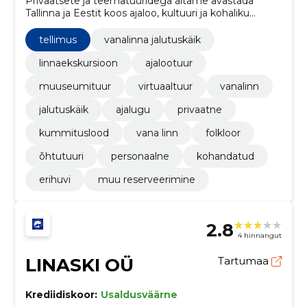
Privaatsete ja teematuuridega aitame avastada
Tallinna ja Eestit koos ajaloo, kultuuri ja kohaliku
taustaga. Sobib nii külalistele, väiksematele
rühmadele kui ka kohalikele.
tellimus
vanalinna jalutuskäik
linnaekskursioon
ajalootuur
muuseumituur
virtuaaltuur
vanalinn
jalutuskäik
ajalugu
privaatne
kummituslood
vana linn
folkloor
õhtutuuri
personaalne
kohandatud
erihuvi
muu reserveerimine
2.8
4 hinnangut
LINASKI OÜ
Tartumaa
Krediidiskoor:
Usaldusväärne