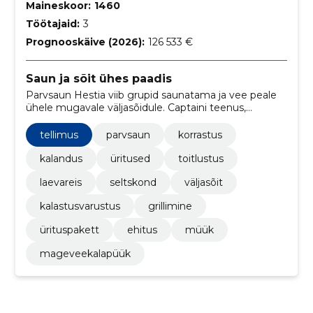
Maineskoor:
1460
Töötajaid:
3
Prognooskäive (2026):
126 533 €
Saun ja sõit ühes paadis
Parvsaun Hestia viib grupid saunatama ja vee peale
ühele mugavale väljasõidule. Captaini teenus,
soojendatud saun ja lisavalikud teevad retke lihtsaks
ja mõnusaks.
tellimus
parvsaun
korrastus
kalandus
üritused
toitlustus
laevareis
seltskond
väljasõit
kalastusvarustus
grillimine
ürituspakett
ehitus
müük
mageveekalapüük