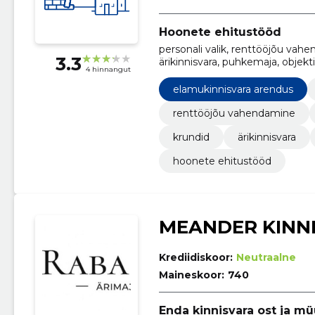
Hoonete ehitustööd
personali valik, renttööjõu vahe
3.3
ärikinnisvara, puhkemaja, objekt
4 hinnangut
elamukinnisvara arendus
renttööjõu vahendamine
krundid
ärikinnisvara
hoonete ehitustööd
MEANDER KINN
Krediidiskoor:
Neutraalne
Maineskoor:
740
Enda kinnisvara ost ja m