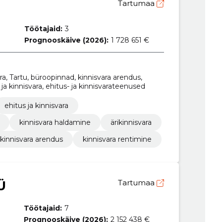
Tartumaa
Töötajaid:
3
Prognooskäive (2026):
1 728 651 €
ra, Tartu, büroopinnad, kinnisvara arendus,
ja kinnisvara, ehitus- ja kinnisvarateenused
ehitus ja kinnisvara
kinnisvara haldamine
ärikinnisvara
kinnisvara arendus
kinnisvara rentimine
Ü
Tartumaa
Töötajaid:
7
Prognooskäive (2026):
2 152 438 €