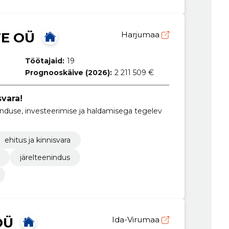
E OÜ
Harjumaa
Töötajaid:
19
Prognooskäive (2026):
2 211 509 €
svara!
enduse, investeerimise ja haldamisega tegelev
ehitus ja kinnisvara
järelteenindus
OÜ
Ida-Virumaa