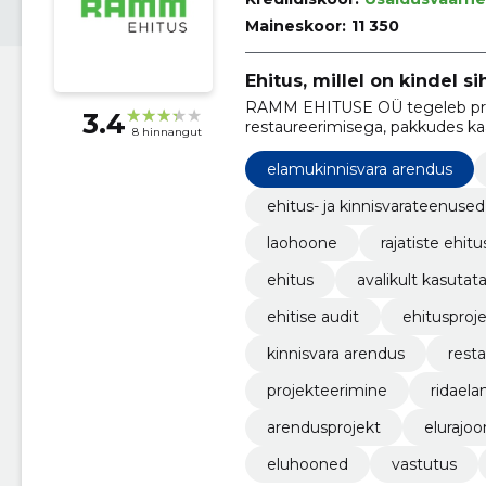
Maineskoor:
11 350
Ehitus, millel on kindel sih
RAMM EHITUSE OÜ tegeleb profe
3.4
restaureerimisega, pakkudes kaa
8 hinnangut
hoidmist.
elamukinnisvara arendus
ehitus- ja kinnisvarateenused
laohoone
rajatiste ehitu
ehitus
avalikult kasutat
ehitise audit
ehitusproje
kinnisvara arendus
rest
projekteerimine
ridael
arendusprojekt
elurajoo
eluhooned
vastutus