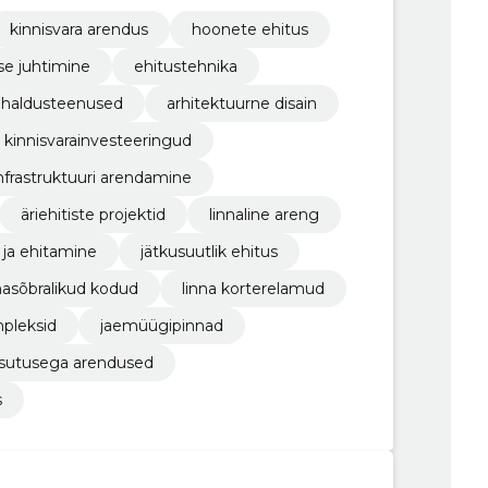
kinnisvara arendus
hoonete ehitus
se juhtimine
ehitustehnika
a haldusteenused
arhitektuurne disain
kinnisvarainvesteeringud
nfrastruktuuri arendamine
äriehitiste projektid
linnaline areng
n ja ehitamine
jätkusuutlik ehitus
asõbralikud kodud
linna korterelamud
pleksid
jaemüügipinnad
sutusega arendused
s