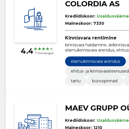
COLORDIA AS
Krediidiskoor:
Usaldusväärne
Maineskoor:
7330
Kinnisvara rentimine
kinnisvara haldamine, ärikinnisva
4.4
elamukinnisvara arendus, ehitus 
7 hinnangut
elamukinnisvara arendus
ehitus- ja kinnisvarateenused
tartu
büroopinnad
MAEV GRUPP O
Krediidiskoor:
Usaldusväärne
Maineskoor:
1210