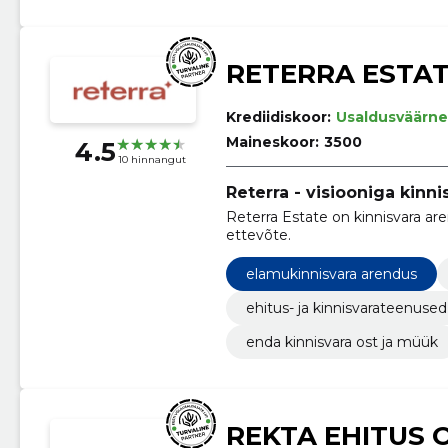
RETERRA ESTAT
Krediidiskoor:
Usaldusväärne
Maineskoor:
3500
4.5
10 hinnangut
Reterra - visiooniga kinni
Reterra Estate on kinnisvara ar
ettevõte.
elamukinnisvara arendus
ehitus- ja kinnisvarateenused
enda kinnisvara ost ja müük
REKTA EHITUS 