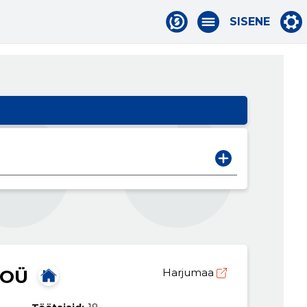
SISENE
 OÜ
Harjumaa