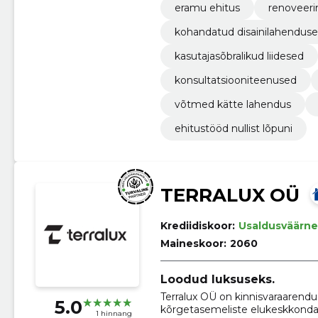
eramu ehitus
renoveeri
kohandatud disainilahendus
kasutajasõbralikud liidesed
konsultatsiooniteenused
võtmed kätte lahendus
ehitustööd nullist lõpuni
TERRALUX OÜ
Krediidiskoor:
Usaldusväärne
Maineskoor:
2060
Loodud luksuseks.
Terralux OÜ on kinnisvaraarend
5.0
kõrgetasemeliste elukeskkonda
1 hinnang