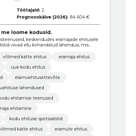
Töötajaid:
2
Prognooskäive (2026):
84 604 €
 – me loome kodusid.
tusteenuseid, keskendudes eramajade ehitusele
listid viivad ellu kohandatud lahendusi, mis
e soovidele.
võtmed kätte ehitus
eramaja ehitus
uue kodu ehitus
ed
elamuehitusettevõte
uehituse lahendused
kodu ehitamise teenused
maja ehitamine
kodu ehituse spetsialistid
võtmed kätte ehitus
eramute ehitus