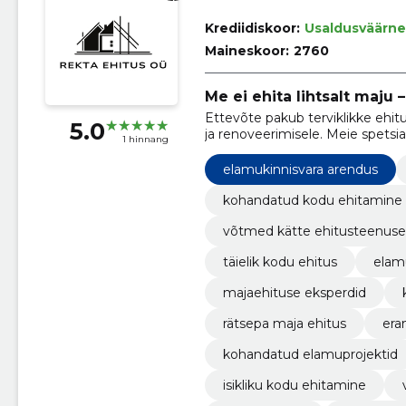
Krediidiskoor:
Usaldusväärne
Maineskoor:
2760
Me ei ehita lihtsalt maju
Ettevõte pakub terviklikke ehi
5.0
ja renoveerimisele. Meie spetsia
1 hinnang
vastavad iga kliendi unikaalsetel
elamukinnisvara arendus
kohandatud kodu ehitamine
võtmed kätte ehitusteenus
täielik kodu ehitus
elam
majaehituse eksperdid
rätsepa maja ehitus
era
kohandatud elamuprojektid
isikliku kodu ehitamine