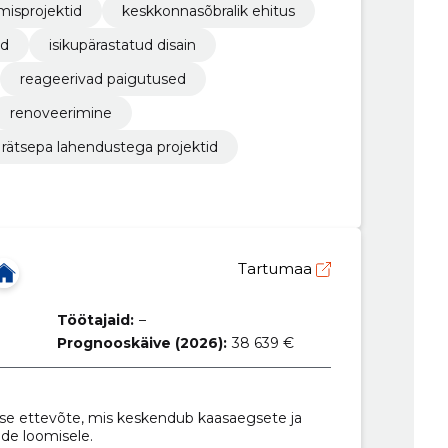
misprojektid
keskkonnasõbralik ehitus
ed
isikupärastatud disain
reageerivad paigutused
renoveerimine
rätsepa lahendustega projektid
Tartumaa
Töötajaid:
–
Prognooskäive (2026):
38 639 €
use ettevõte, mis keskendub kaasaegsete ja
de loomisele.