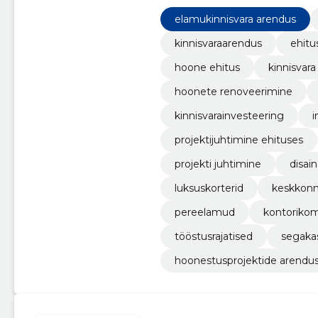
elamukinnisvara arendus
kinnisvaraarendus
ehitu
hoone ehitus
kinnisvar
hoonete renoveerimine
kinnisvarainvesteering
i
projektijuhtimine ehituses
projekti juhtimine
disai
luksuskorterid
keskkonn
pereelamud
kontorikom
tööstusrajatised
segaka
hoonestusprojektide arendu