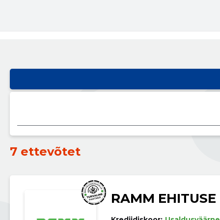
7 ettevõtet
RAMM EHITUSE
Krediidiskoor:
Usaldusväärne