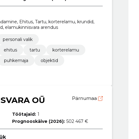
ndamine, Ehitus, Tartu, korterelamu, krundid,
id, elamukinnisvara arendus
personali valik
ehitus
tartu
korterelamu
puhkemaja
objektid
ISVARA OÜ
Pärnumaa
Töötajaid:
1
Prognooskäive (2026):
502 467 €
üük