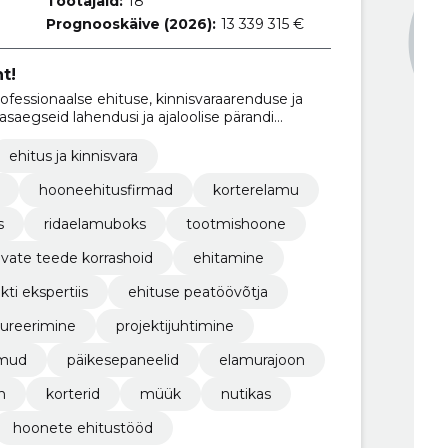
Töötajaid:
18
Prognooskäive (2026):
13 339 315 €
t!
ssionaalse ehituse, kinnisvaraarenduse ja
saegseid lahendusi ja ajaloolise pärandi
ehitus ja kinnisvara
hooneehitusfirmad
korterelamu
s
ridaelamuboks
tootmishoone
avate teede korrashoid
ehitamine
kti ekspertiis
ehituse peatöövõtja
aureerimine
projektijuhtimine
amud
päikesepaneelid
elamurajoon
n
korterid
müük
nutikas
hoonete ehitustööd