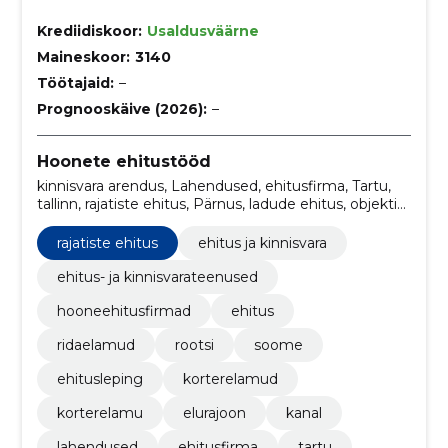
Krediidiskoor:
Usaldusväärne
Maineskoor:
3140
Töötajaid:
–
Prognooskäive (2026):
–
Hoonete ehitustööd
kinnisvara arendus, Lahendused, ehitusfirma, Tartu,
tallinn, rajatiste ehitus, Pärnus, ladude ehitus, objektid,
Kanal
rajatiste ehitus
ehitus ja kinnisvara
ehitus- ja kinnisvarateenused
hooneehitusfirmad
ehitus
ridaelamud
rootsi
soome
ehitusleping
korterelamud
korterelamu
elurajoon
kanal
lahendused
ehitusfirma
tartu