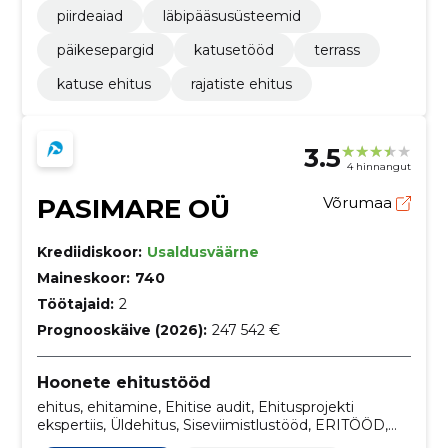
piirdeaiad
läbipääsusüsteemid
päikesepargid
katusetööd
terrass
katuse ehitus
rajatiste ehitus
3.5
4 hinnangut
PASIMARE OÜ
Võrumaa
Krediidiskoor:
Usaldusväärne
Maineskoor:
740
Töötajaid:
2
Prognooskäive (2026):
247 542 €
Hoonete ehitustööd
ehitus, ehitamine, Ehitise audit, Ehitusprojekti
ekspertiis, Üldehitus, Siseviimistlustööd, ERITÖÖD,
rajatiste ehitus, ehitus ja kinnisvara, ehitus- ja