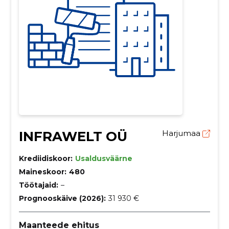
INFRAWELT OÜ
Harjumaa
Krediidiskoor:
Usaldusväärne
Maineskoor:
480
Töötajaid:
–
Prognooskäive (2026):
31 930 €
Maanteede ehitus