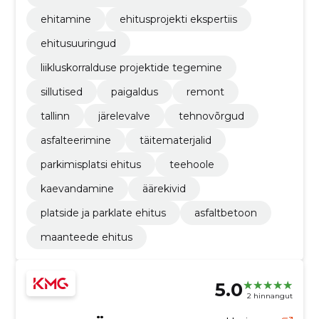
ehitamine
ehitusprojekti ekspertiis
ehitusuuringud
liikluskorralduse projektide tegemine
sillutised
paigaldus
remont
tallinn
järelevalve
tehnovõrgud
asfalteerimine
täitematerjalid
parkimisplatsi ehitus
teehoole
kaevandamine
äärekivid
platside ja parklate ehitus
asfaltbetoon
maanteede ehitus
5.0
2 hinnangut