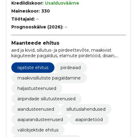
Krediidiskoor:
Usaldusväärne
Maineskoor:
330
Töötajaid:
–
Prognooskäive (2026):
–
Maanteede ehitus
aed ja kivid, sillutus- ja piirdeettevõte, maakivist
käiguteede paigaldus, elamute piirdetööd, disain,
maakivid, rajatised, sissesõidutee sillutamine, patio
kujundused, käiguteede paigaldus
rajatiste ehitus
piirdeaiad
maakivisillutiste paigaldamine
haljastusteenused
äripindade sillutusteenused
aiandusteenused
sillutuslahendused
aiaparandusteenused
aiapiirdetööd
väliobjektide ehitus