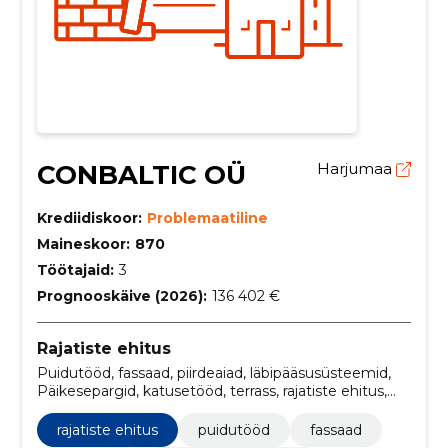
CONBALTIC OÜ
Harjumaa
Krediidiskoor:
Problemaatiline
Maineskoor:
870
Töötajaid:
3
Prognooskäive (2026):
136 402 €
Rajatiste ehitus
Puidutööd, fassaad, piirdeaiad, läbipääsusüsteemid,
Päikesepargid, katusetööd, terrass, rajatiste ehitus,
Katuse ehitus
rajatiste ehitus
puidutööd
fassaad