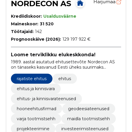
NORDECON AS
Harjumaa
Krediidiskoor:
Usaldusväärne
Maineskoor:
31 520
Töötajaid:
142
Prognooskäive (2026):
129 197 922 €
Loome terviklikku elukeskkonda!
1989. aastal asutatud ehitusettevõte Nordecon AS
on tänaseks kasvanud Eesti üheks suurimaks
ehituskontserniks.
rajatiste ehitus
ehitus
ehitus ja kinnisvara
ehitus- ja kinnisvarateenused
hooneehitusfirmad
geodeesiateenused
varja tootmistsehh
maidla tootmistsehh
projekteerimine
investeerimisteenused