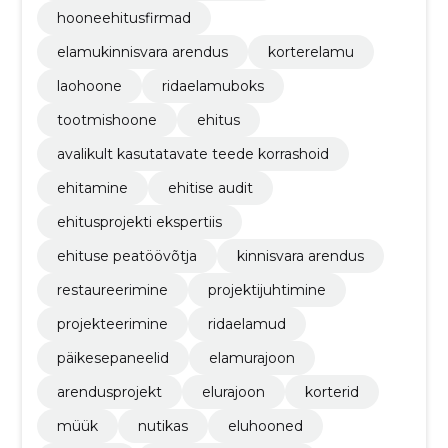
hooneehitusfirmad
elamukinnisvara arendus
korterelamu
laohoone
ridaelamuboks
tootmishoone
ehitus
avalikult kasutatavate teede korrashoid
ehitamine
ehitise audit
ehitusprojekti ekspertiis
ehituse peatöövõtja
kinnisvara arendus
restaureerimine
projektijuhtimine
projekteerimine
ridaelamud
päikesepaneelid
elamurajoon
arendusprojekt
elurajoon
korterid
müük
nutikas
eluhooned