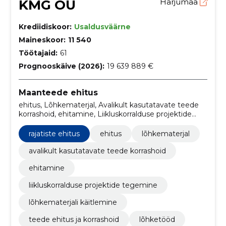
KMG OÜ
Harjumaa
Krediidiskoor:
Usaldusväärne
Maineskoor:
11 540
Töötajaid:
61
Prognooskäive (2026):
19 639 889 €
Maanteede ehitus
ehitus, Lõhkematerjal, Avalikult kasutatavate teede
korrashoid, ehitamine, Liikluskorralduse projektide
tegemine, Lõhkematerjali käitlemine, Teede ehitus ja
korrashoid, Lõhketööd, rajatiste ehitus
rajatiste ehitus
ehitus
lõhkematerjal
avalikult kasutatavate teede korrashoid
ehitamine
liikluskorralduse projektide tegemine
lõhkematerjali käitlemine
teede ehitus ja korrashoid
lõhketööd