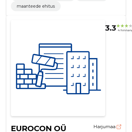
maanteede ehitus
3.3
4 hinnan
EUROCON OÜ
Harjumaa