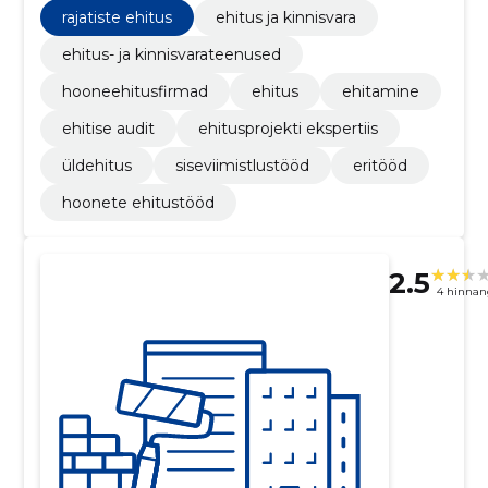
kinnisvarateenused
rajatiste ehitus
ehitus ja kinnisvara
ehitus- ja kinnisvarateenused
hooneehitusfirmad
ehitus
ehitamine
ehitise audit
ehitusprojekti ekspertiis
üldehitus
siseviimistlustööd
eritööd
hoonete ehitustööd
2.5
4 hinnan