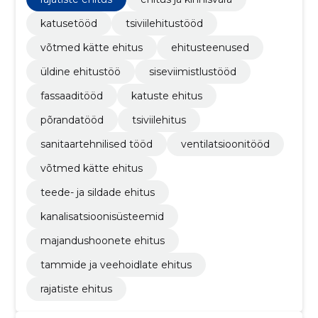
katusetööd
tsiviilehitustööd
võtmed kätte ehitus
ehitusteenused
üldine ehitustöö
siseviimistlustööd
fassaaditööd
katuste ehitus
põrandatööd
tsiviilehitus
sanitaartehnilised tööd
ventilatsioonitööd
võtmed kätte ehitus
teede- ja sildade ehitus
kanalisatsioonisüsteemid
majandushoonete ehitus
tammide ja veehoidlate ehitus
rajatiste ehitus