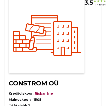
3.5
4 hinnan
CONSTROM OÜ
Krediidiskoor:
Riskantne
Maineskoor:
-1505
Töötajaid:
2