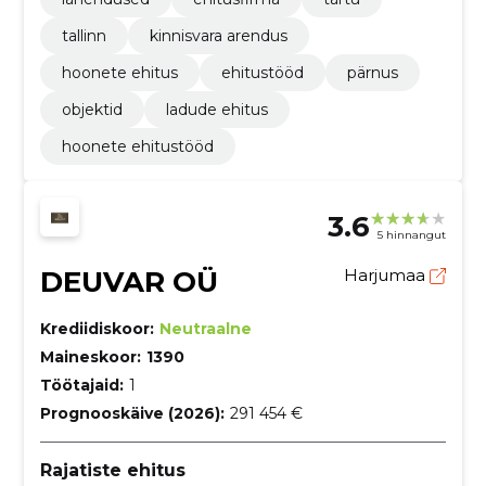
tallinn
kinnisvara arendus
hoonete ehitus
ehitustööd
pärnus
objektid
ladude ehitus
hoonete ehitustööd
3.6
5 hinnangut
DEUVAR OÜ
Harjumaa
Krediidiskoor:
Neutraalne
Maineskoor:
1390
Töötajaid:
1
Prognooskäive (2026):
291 454 €
Rajatiste ehitus