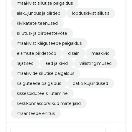
maakivist sillutise paigaldus
aiakujundus ja piirded
looduskivist sillutis
kivikatete teenused
sillutus- ja piirdeettevõte
maakivist käiguteede paigaldus
elamute piirdetööd
disain
maakivid
rajatised
aed ja kivid
välistingimused
maakivide sillutise paigaldus
käiguteede paigaldus
patio kujundused
sissesõidutee sillutamine
keskkonnasõbralikud materjalid
maanteede ehitus