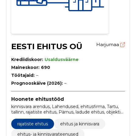
EESTI EHITUS OÜ
Harjumaa
Krediidiskoor:
Usaldusväärne
Maineskoor:
690
Töötajaid:
–
Prognooskäive (2026):
–
Hoonete ehitustööd
kinnisvara arendus, Lahendused, ehitusfirma, Tartu,
tallinn, rajatiste ehitus, Pärnus, ladude ehitus, objektid,
Kanal
rajatiste ehitus
ehitus ja kinnisvara
ehitus- ja kinnisvarateenused