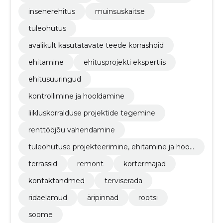
insenerehitus
muinsuskaitse
tuleohutus
avalikult kasutatavate teede korrashoid
ehitamine
ehitusprojekti ekspertiis
ehitusuuringud
kontrollimine ja hooldamine
liikluskorralduse projektide tegemine
renttööjõu vahendamine
tuleohutuse projekteerimine, ehitamine ja hool
damine
terrassid
remont
kortermajad
kontaktandmed
terviserada
ridaelamud
äripinnad
rootsi
soome