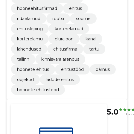
hooneehitusfirmad
ehitus
ridaelamud
rootsi
soome
ehitusleping
korterelamud
korterelamu
elurajoon
kanal
lahendused
ehitusfirma
tartu
tallinn
kinnisvara arendus
hoonete ehitus
ehitustööd
pärnus
objektid
ladude ehitus
hoonete ehitustööd
5.0
1 hin