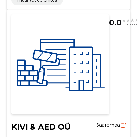
0.0
0 hinna
KIVI & AED OÜ
Saaremaa