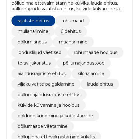
põllupinna ettevalmistamine külviks, lauda ehitus,
põllumajandusrajatiste ehitus, külvide külvamine ja
hooldus, põldude kündmine ja kobestamine,
põllumaade väetamine, saagi kuivatamine ja
rajatiste ehitus
rohumaad
ladustamine, teraviljasaagi koristamine, viljade
lõikamine, viljakuivatite paigaldamine
mullaharimine
üldehitus
põllumjandus
maaharimine
looduslikud väetised
rohumaade hooldus
teraviljakoristus
põllumajandustööd
aiandusrajatiste ehitus
silo rajamine
viljakuivatite paigaldamine
lauda ehitus
põllumajandusrajatiste ehitus
külvide külvamine ja hooldus
põldude kündmine ja kobestamine
põllumaade väetamine
põllupinna ettevalmistamine külviks