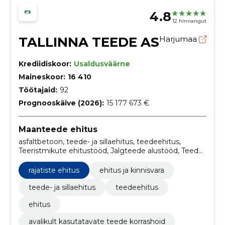
4.8
12 hinnangut
TALLINNA TEEDE AS
Harjumaa
Krediidiskoor:
Usaldusväärne
Maineskoor:
16 410
Töötajaid:
92
Prognooskäive (2026):
15 177 673 €
Maanteede ehitus
asfaltbetoon, teede- ja sillaehitus, teedeehitus,
Teeristmikute ehitustööd, Jalgteede alustööd, Teede
liikluskorraldusseadmed, Kiir- ja maanteede ehitus-,
rajamis- ja pindamistööd, Teeehitustööd, Teetööd,
rajatiste ehitus
ehitus ja kinnisvara
Maanteede, teede, tänavate ja jalgradade alustööd
teede- ja sillaehitus
teedeehitus
ehitus
avalikult kasutatavate teede korrashoid