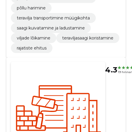
põllu harimine
teravilja transportimine müügikohta
saagi kuivatamine ja ladustamine
viljade lõikamine
teraviljasaagi koristamine
rajatiste ehitus
4.3
19 hinna