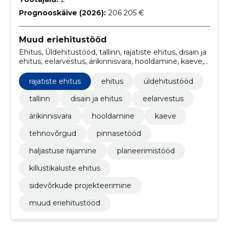
Prognooskäive (2026):
206 205 €
Muud eriehitustööd
Ehitus, Üldehitustööd, tallinn, rajatiste ehitus, disain ja
ehitus, eelarvestus, ärikinnisvara, hooldamine, kaeve,
tehnovõrgud
rajatiste ehitus
ehitus
üldehitustööd
tallinn
disain ja ehitus
eelarvestus
ärikinnisvara
hooldamine
kaeve
tehnovõrgud
pinnasetööd
haljastuse rajamine
planeerimistööd
killustikaluste ehitus
sidevõrkude projekteerimine
muud eriehitustööd