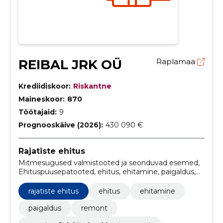
REIBAL JRK OÜ
Raplamaa
Krediidiskoor:
Riskantne
Maineskoor:
870
Töötajaid:
9
Prognooskäive (2026):
430 090 €
Rajatiste ehitus
Mitmesugused valmistooted ja seonduvad esemed,
Ehituspuusepatooted, ehitus, ehitamine, paigaldus,
remont, Mootorsõidukite hooldus ja remont, rajatiste
ehitus, hooldus, kliimaseadmete paigaldus
rajatiste ehitus
ehitus
ehitamine
paigaldus
remont