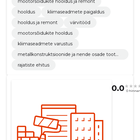
mootorsõidukite hooldus ja remont
hooldus
kliimaseadmete paigaldus
hooldus ja remont
värvitööd
mootorsõidukite hooldus
kliimaseadmete varustus
metallkonstruktsioonide ja nende osade tootmi
ne
rajatiste ehitus
0.0
0 hinna