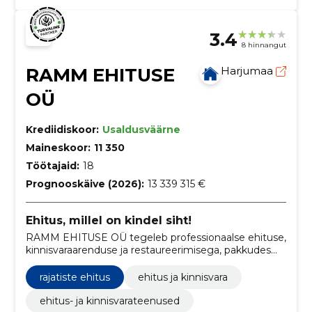
3.4
8 hinnangut
RAMM EHITUSE
Harjumaa
OÜ
Krediidiskoor:
Usaldusväärne
Maineskoor:
11 350
Töötajaid:
18
Prognooskäive (2026):
13 339 315 €
Ehitus, millel on kindel siht!
RAMM EHITUSE OÜ tegeleb professionaalse ehituse,
kinnisvaraarenduse ja restaureerimisega, pakkudes
kaasaegseid lahendusi ja ajaloolise pärandi hoidmist.
rajatiste ehitus
ehitus ja kinnisvara
ehitus- ja kinnisvarateenused