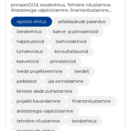
pinnasetÖÖd, teedeehitus, Tehniline nõustamine,
Äristrateegia väljatöötamine, finantsnõustamine,
projekti kavandamine, kinniste alade puhastamine, jää
eemaldamine, parklatest, teedelt
rajatiste ehitus
asfaldiaukude parandus
teedeehitus
kaeve- ja pinnasetööd
haljastustööd
teehooldetööd
lumekoristus
konsultatsioonid
kaevetööd
pinnasetööd
teede projekteerimine
teedelt
parklatest
jää eemaldamine
kinniste alade puhastamine
projekti kavandamine
finantsnõustamine
äristrateegia väljatöötamine
tehniline nõustamine
teedeehitus
maanteede ehitus