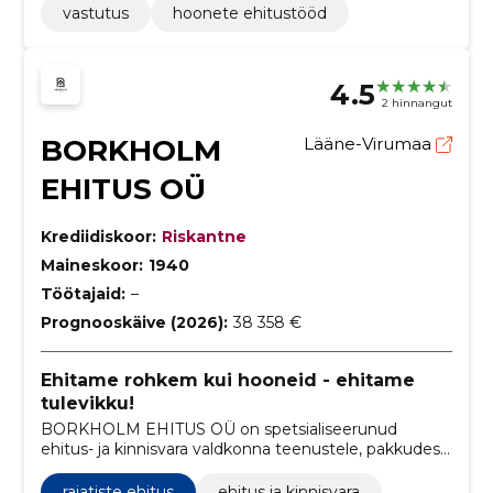
vastutus
hoonete ehitustööd
4.5
2 hinnangut
BORKHOLM
Lääne-Virumaa
EHITUS OÜ
Krediidiskoor:
Riskantne
Maineskoor:
1940
Töötajaid:
–
Prognooskäive (2026):
38 358 €
Ehitame rohkem kui hooneid - ehitame
tulevikku!
BORKHOLM EHITUS OÜ on spetsialiseerunud
ehitus- ja kinnisvara valdkonna teenustele, pakkudes
katusetöid ja tsiviilehitustöid, mis hõlmavad alates
teede ehitusest kuni katuste paigaldamiseni.
rajatiste ehitus
ehitus ja kinnisvara