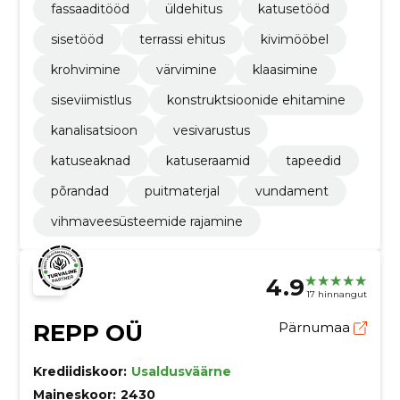
fassaaditööd
üldehitus
katusetööd
sisetööd
terrassi ehitus
kivimööbel
krohvimine
värvimine
klaasimine
siseviimistlus
konstruktsioonide ehitamine
kanalisatsioon
vesivarustus
katuseaknad
katuseraamid
tapeedid
põrandad
puitmaterjal
vundament
vihmaveesüsteemide rajamine
4.9
17 hinnangut
REPP OÜ
Pärnumaa
Krediidiskoor:
Usaldusväärne
Maineskoor:
2430