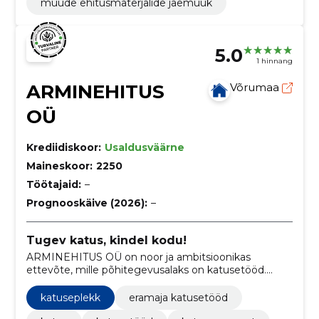
muude ehitusmaterjalide jaemüük
5.0
1 hinnang
ARMINEHITUS
Võrumaa
OÜ
Krediidiskoor:
Usaldusväärne
Maineskoor:
2250
Töötajaid:
–
Prognooskäive (2026):
–
Tugev katus, kindel kodu!
ARMINEHITUS OÜ on noor ja ambitsioonikas
ettevõte, mille põhitegevusalaks on katusetööd.
Meie spetsialiteediks on plekk-katused, kuid pakume
ka eterniit- ja kivikatuste lahendusi.
katuseplekk
eramaja katusetööd