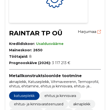
RAINTAR TP OÜ
Harjumaa
Krediidiskoor:
Usaldusväärne
Maineskoor:
2650
Töötajaid:
8
Prognooskäive (2026):
3 117 213 €
Metallkonstruktsioonide tootmine
aknaplekk, Katuseplekk, Vihmaveerenn, Termoprofiil,
ehitus, ehitamine, ehitus ja kinnisvara, ehitus- ja
kinnisvarateenused
katuseplekk
ehitus ja kinnisvara
ehitus- ja kinnisvarateenused
aknaplekk