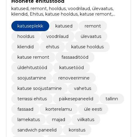
Hoonete ehitustööd
katused, remont, hooldus, voodrilaud, ülevaatus,
kliendid, Ehitus, katuse hooldus, katuse remont,
fassaaditööd
katuseplekk
katused
remont
hooldus
voodrilaud
ülevaatus
kliendid
ehitus
katuse hooldus
katuse remont
fassaaditööd
üldehitustööd
katusetööd
soojustamine
renoveerimine
katuse soojustamine
vahetus
terrassi ehitus
päikesepaneelid
tallinn
fassaad
korterelamu
üle eesti
lamekatus
majad
viilkatus
sandwich paneelid
koristus