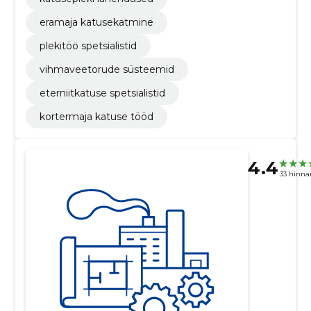
eramaja katusekatmine
plekitöö spetsialistid
vihmaveetorude süsteemid
eterniitkatuse spetsialistid
kortermaja katuse tööd
4.4
33 hinn