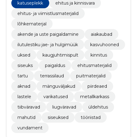
kasvuhooned, uksed, kaugjuhtimispult, kinnitus
katuseplekk
ehitus ja kinnisvara
ehitus- ja viimistlusmaterjalid
lõhkematerjal
akende ja uste paigaldamine
aiakaubad
ilutulestiku jae- ja hulgimüük
kasvuhooned
uksed
kaugjuhtimispult
kinnitus
siseuks
paigaldus
ehitusmaterjalid
tartu
terrassilaud
puitmaterjalid
aknad
mänguväljakud
piirdeaed
lastele
varikatused
metallkarkass
tiibväravad
liugväravad
üldehitus
mahutid
siseuksed
tööriistad
vundament