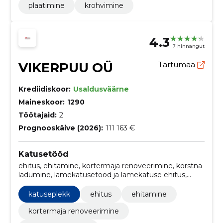
plaatimine
krohvimine
4.3
7 hinnangut
VIKERPUU OÜ
Tartumaa
Krediidiskoor:
Usaldusväärne
Maineskoor:
1290
Töötajaid:
2
Prognooskäive (2026):
111 163 €
Katusetööd
ehitus, ehitamine, kortermaja renoveerimine, korstna
ladumine, lamekatusetööd ja lamekatuse ehitus,
Katuse renoveerimine ja remont, katuse
paigaldamine, katuse hooldus, katuse paigaldamine,
katuseplekk
ehitus
ehitamine
Projekteerimine
kortermaja renoveerimine