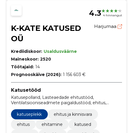
4.3
4 hinnangut
K-KATE KATUSED
Harjumaa
OÜ
Krediidiskoor:
Usaldusväärne
Maineskoor:
2520
Töötajaid:
14
Prognooskäive (2026):
1 156 603 €
Katusetööd
Katusepollarid, Lasteaedade ehitustööd,
Ventilatsiooniseadmete paigaldustööd, ehitus,
ehitamine, katused, remont, hooldus, voodrilaud,
ülevaatus
katuseplekk
ehitus ja kinnisvara
ehitus
ehitamine
katused