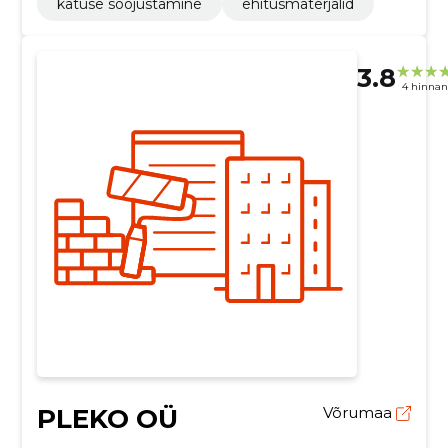
katuse soojustamine
ehitusmaterjalid
3.8
4 hinna
PLEKO OÜ
Võrumaa