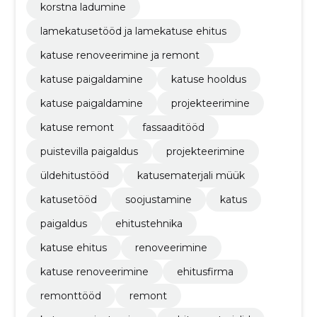
korstna ladumine
lamekatusetööd ja lamekatuse ehitus
katuse renoveerimine ja remont
katuse paigaldamine
katuse hooldus
katuse paigaldamine
projekteerimine
katuse remont
fassaaditööd
puistevilla paigaldus
projekteerimine
üldehitustööd
katusematerjali müük
katusetööd
soojustamine
katus
paigaldus
ehitustehnika
katuse ehitus
renoveerimine
katuse renoveerimine
ehitusfirma
remonttööd
remont