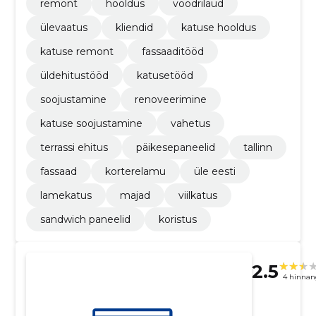
remont
hooldus
voodrilaud
ülevaatus
kliendid
katuse hooldus
katuse remont
fassaaditööd
üldehitustööd
katusetööd
soojustamine
renoveerimine
katuse soojustamine
vahetus
terrassi ehitus
päikesepaneelid
tallinn
fassaad
korterelamu
üle eesti
lamekatus
majad
viilkatus
sandwich paneelid
koristus
2.5
4 hinnan