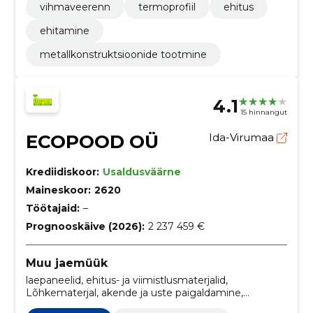
vihmaveerenn
termoprofiil
ehitus
ehitamine
metallkonstruktsioonide tootmine
4.1
15 hinnangut
ECOPOOD OÜ
Ida-Virumaa
Krediidiskoor:
Usaldusväärne
Maineskoor:
2620
Töötajaid:
–
Prognooskäive (2026):
2 237 459 €
Muu jaemüük
laepaneelid, ehitus- ja viimistlusmaterjalid,
Lõhkematerjal, akende ja uste paigaldamine,
Aiakaubad, ilutulestiku jae- ja hulgimüük,