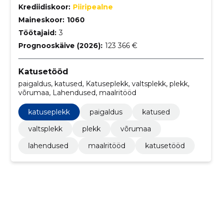
Krediidiskoor:
Piiripealne
Maineskoor:
1060
Töötajaid:
3
Prognooskäive (2026):
123 366 €
Katusetööd
paigaldus, katused, Katuseplekk, valtsplekk, plekk,
võrumaa, Lahendused, maalritööd
katuseplekk
paigaldus
katused
valtsplekk
plekk
võrumaa
lahendused
maalritööd
katusetööd