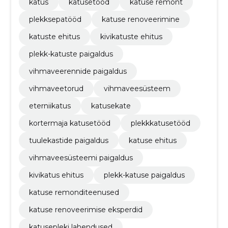
katus
katusetööd
katuse remont
plekksepatööd
katuse renoveerimine
katuste ehitus
kivikatuste ehitus
plekk-katuste paigaldus
vihmaveerennide paigaldus
vihmaveetorud
vihmaveesüsteem
eterniikatus
katusekate
kortermaja katusetööd
plekkkatusetööd
tuulekastide paigaldus
katuse ehitus
vihmaveesüsteemi paigaldus
kivikatus ehitus
plekk-katuse paigaldus
katuse remonditeenused
katuse renoveerimise eksperdid
katusepleki lahendused