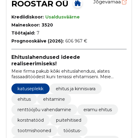
ROOSTAR OÜ
Jõgevamaa
Krediidiskoor:
Usaldusväärne
Maineskoor:
3520
Töötajaid:
7
Prognooskäive (2026):
606 967 €
Ehituslahendused ideede
realiseerimiseks!
Meie firma pakub kõiki ehituslahendusi, alates
fassaaditöödest kuni terrassi ehitamiseni. Meie
eesmärk on pakkuda parimat teenust ja kvaliteetseid
tulemusi, mis kestavad pikka aega.
katuseplekk
ehitus ja kinnisvara
ehitus
ehitamine
renttööjõu vahendamine
eramu ehitus
korstnatööd
puitehitised
tootmishooned
tööstus-