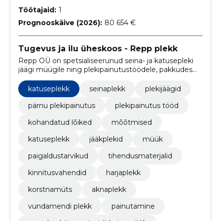
Töötajaid:
1
Prognooskäive (2026):
80 654 €
Tugevus ja ilu üheskoos - Repp plekk
Repp OÜ on spetsialiseerunud seina- ja katusepleki
jäägi müügile ning plekipainutustöödele, pakkudes
tugevaid ja visuaalselt nauditavaid ehituslahendusi.
katuseplekk
seinaplekk
plekijäägid
pärnu plekipainutus
plekipainutus tööd
kohandatud lõiked
mõõtmised
katuseplekk
jääkplekid
müük
paigaldustarvikud
tihendusmaterjalid
kinnitusvahendid
harjaplekk
korstnamüts
aknaplekk
vundamendi plekk
painutamine