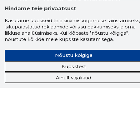
veebilehel Sa parajasti viibid ja kui usaldusväärne
see firma täna on.
LAADI LAIENDUS ALLA
Hindame teie privaatsust
Kasutame küpsiseid teie sirvimiskogemuse täiustamiseks,
isikupärastatud reklaamide või sisu pakkumiseks ja oma
liikluse analüüsimiseks. Kui klõpsate "nõustu kõigiga",
Näed helistaja tausta!
Storybooki Äpp toob
nõustute kõikide meie küpsiste kasutamisega.
Sinuni
OTSEKONTAKTID
400 000 Eesti
ettevõtte ja isikute kohta (juhid, ametnikud).
Andmed on rikastatud maksevõime ja
Nõustu kõigiga
finantsinfoga.
Küpsistest
Ainult vajalikud
Tööriistad
Sooduspakkumised
Hanked
Tööturg
Sihtkliendid
Rakendused
Lisavõimalused