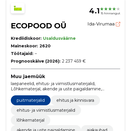
4.1
15 hinnangut
ECOPOOD OÜ
Ida-Virumaa
Krediidiskoor:
Usaldusväärne
Maineskoor:
2620
Töötajaid:
–
Prognooskäive (2026):
2 237 459 €
Muu jaemüük
laepaneelid, ehitus- ja viimistlusmaterjalid,
Lõhkematerjal, akende ja uste paigaldamine,
Aiakaubad, ilutulestiku jae- ja hulgimüük,
kasvuhooned, uksed, kaugjuhtimispult, kinnitus
puitmaterjalid
ehitus ja kinnisvara
ehitus- ja viimistlusmaterjalid
lõhkematerjal
akende ja uste paigaldamine
aiakaubad