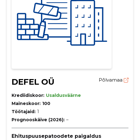
DEFEL OÜ
Põlvamaa
Krediidiskoor:
Usaldusväärne
Maineskoor:
100
Töötajaid:
1
Prognooskäive (2026):
–
Ehituspuusepatoodete paigaldus