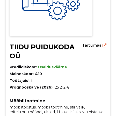
TIIDU PUIDUKODA
Tartumaa
OÜ
Krediidiskoor:
Usaldusväärne
Maineskoor:
410
Töötajaid:
1
Prognooskäive (2026):
25 212 €
Mööblitootmine
mööblitööstus, mööbli tootmine, stiilivalik,
eritellimusmööbel, uksed, Liistud, käsitsi valmistatud