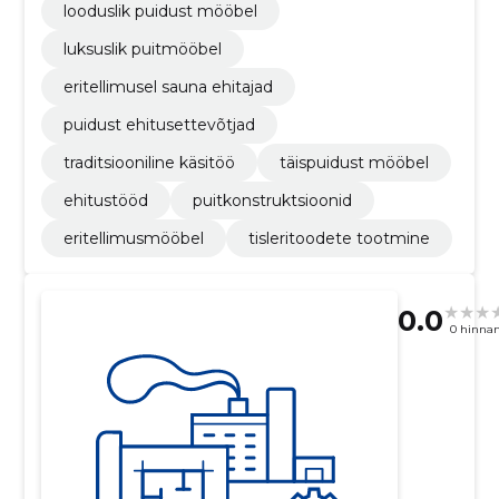
looduslik puidust mööbel
luksuslik puitmööbel
eritellimusel sauna ehitajad
puidust ehitusettevõtjad
traditsiooniline käsitöö
täispuidust mööbel
ehitustööd
puitkonstruktsioonid
eritellimusmööbel
tisleritoodete tootmine
0.0
0 hinna