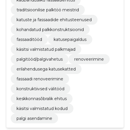
kaubandusliku fassaadiehitus
traditsioonilise palktöö meistrid
katuste ja fassaadide ehitusteenused
kohandatud palkkonstruktsioonid
fassaaditööd
katusepaigaldus
käsitsi valmistatud palkmajad
palgitööd/palgivahetus
renoveerimine
erilahendusega katusekatted
fassaadi renoveerimine
konstruktiivsed välitööd
keskkonnasõbralik ehitus
käsitsi valmistatud kodud
palgi asendamine