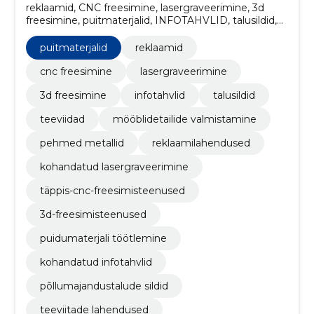
reklaamid, CNC freesimine, lasergraveerimine, 3d
freesimine, puitmaterjalid, INFOTAHVLID, talusildid,
teeviidad, mööblidetailide valmistamine, pehmed
metallid
puitmaterjalid
reklaamid
cnc freesimine
lasergraveerimine
3d freesimine
infotahvlid
talusildid
teeviidad
mööblidetailide valmistamine
pehmed metallid
reklaamilahendused
kohandatud lasergraveerimine
täppis-cnc-freesimisteenused
3d-freesimisteenused
puidumaterjali töötlemine
kohandatud infotahvlid
põllumajandustalude sildid
teeviitade lahendused