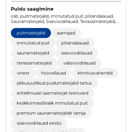
Puidu saagimine
osb, puitmaterjalid, immutatud puit, põrandalauad,
Saunamaterjalid, Sisevoodrilauad, Terrassimaterjalid,
välisvoodrilauad, vineer, Höövellauad
puitmaterjalid
aiamajad
immutatud puit
põrandalauad
saunamaterjalid
sisevoodrilauad
terrassimaterjalid
välisvoodrilauad
vineer
höövellauad
kinnitusvahendid
jätkusuutlikud puidumaterjalid tartus
eritellimusel saematerjali teenused
keskkonnasõbralik immutatud puit
premium saunamaterjalide tarnija
sisevoodrilauad eestis