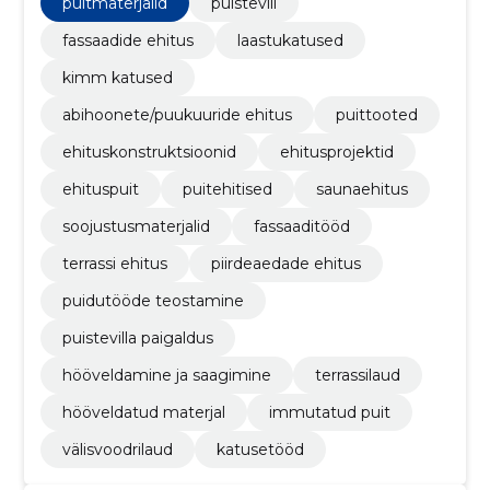
puitmaterjalid
puistevill
fassaadide ehitus
laastukatused
kimm katused
abihoonete/puukuuride ehitus
puittooted
ehituskonstruktsioonid
ehitusprojektid
ehituspuit
puitehitised
saunaehitus
soojustusmaterjalid
fassaaditööd
terrassi ehitus
piirdeaedade ehitus
puidutööde teostamine
puistevilla paigaldus
hööveldamine ja saagimine
terrassilaud
hööveldatud materjal
immutatud puit
välisvoodrilaud
katusetööd