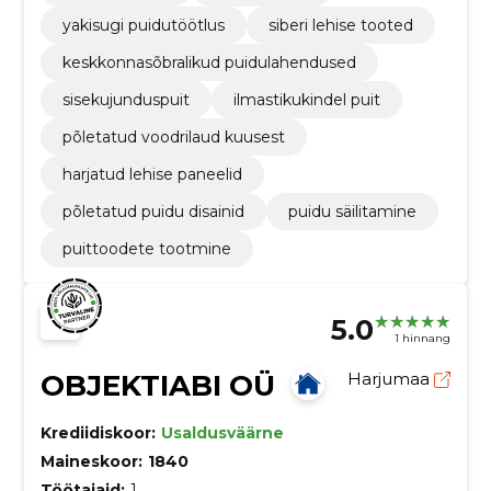
yakisugi puidutöötlus
siberi lehise tooted
keskkonnasõbralikud puidulahendused
sisekujunduspuit
ilmastikukindel puit
põletatud voodrilaud kuusest
harjatud lehise paneelid
põletatud puidu disainid
puidu säilitamine
puittoodete tootmine
5.0
1 hinnang
OBJEKTIABI OÜ
Harjumaa
Krediidiskoor:
Usaldusväärne
Maineskoor:
1840
Töötajaid:
1