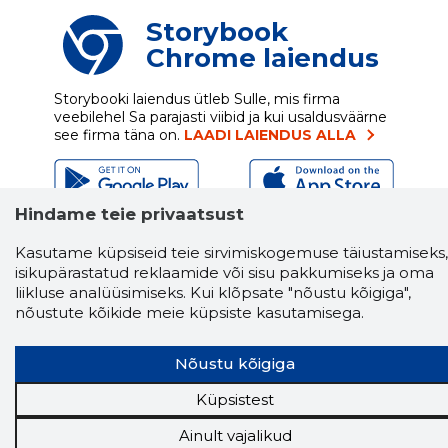
Storybook
Chrome laiendus
Storybooki laiendus ütleb Sulle, mis firma
veebilehel Sa parajasti viibid ja kui usaldusväärne
see firma täna on.
LAADI LAIENDUS ALLA
Hindame teie privaatsust
Näed helistaja tausta!
Storybooki Äpp toob
Sinuni
OTSEKONTAKTID
400 000 Eesti
Kasutame küpsiseid teie sirvimiskogemuse täiustamiseks,
ettevõtte ja isikute kohta (juhid, ametnikud).
isikupärastatud reklaamide või sisu pakkumiseks ja oma
Andmed on rikastatud maksevõime ja
liikluse analüüsimiseks. Kui klõpsate "nõustu kõigiga",
finantsinfoga.
nõustute kõikide meie küpsiste kasutamisega.
Nõustu kõigiga
Tööriistad
Küpsistest
Sooduspakkumised
Ainult vajalikud
Hanked