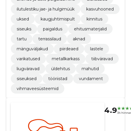
ilutulestiku jae- ja hulgimüük
kasvuhooned
uksed
kaugjuhtimispult
kinnitus
siseuks
paigaldus
ehitusmaterjalid
tartu
terrassilaud
aknad
mänguväljakud
piirdeaed
lastele
varikatused
metallkarkass
tiibväravad
liugväravad
üldehitus
mahutid
siseuksed
tööriistad
vundament
vihmaveesüsteemid
4.9
34 hinna