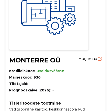
MONTERRE OÜ
Harjumaa
Krediidiskoor:
Usaldusväärne
Maineskoor:
930
Töötajaid:
–
Prognooskäive (2026):
–
Tisleritoodete tootmine
traditsiooniline käsitöö, keskkonnasõbralikud