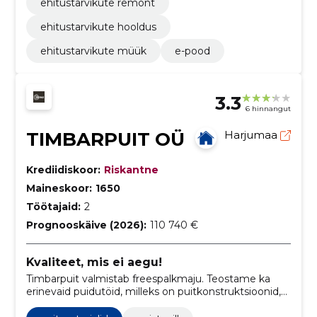
ehitustarvikute remont
ehitustarvikute hooldus
ehitustarvikute müük
e-pood
3.3
6 hinnangut
TIMBARPUIT OÜ
Harjumaa
Krediidiskoor:
Riskantne
Maineskoor:
1650
Töötajaid:
2
Prognooskäive (2026):
110 740 €
Kvaliteet, mis ei aegu!
Timbarpuit valmistab freespalkmaju. Teostame ka
erinevaid puidutöid, milleks on puitkonstruktsioonid,
fassaadid, terrassid ja varjualused.