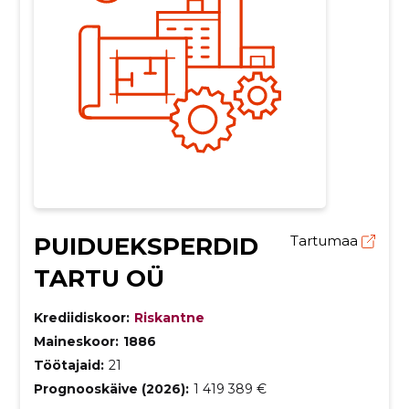
PUIDUEKSPERDID
Tartumaa
TARTU OÜ
Krediidiskoor:
Riskantne
Maineskoor:
1886
Töötajaid:
21
Prognooskäive (2026):
1 419 389 €