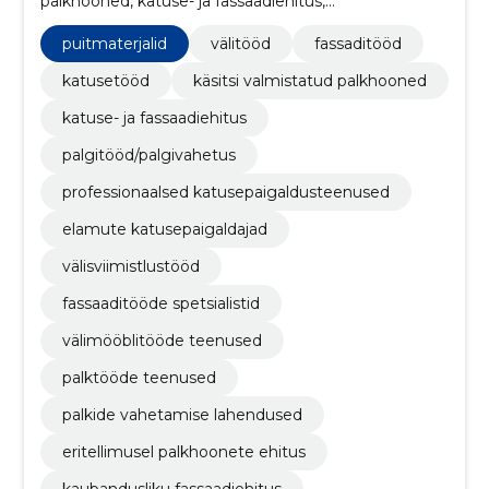
palkhooned, katuse- ja fassaadiehitus,
Palgitööd/palgivahetus, professionaalsed
katusepaigaldusteenused, elamute
puitmaterjalid
välitööd
fassaditööd
katusepaigaldajad, välisviimistlustööd, fassaaditööde
spetsialistid
katusetööd
käsitsi valmistatud palkhooned
katuse- ja fassaadiehitus
palgitööd/palgivahetus
professionaalsed katusepaigaldusteenused
elamute katusepaigaldajad
välisviimistlustööd
fassaaditööde spetsialistid
välimööblitööde teenused
palktööde teenused
palkide vahetamise lahendused
eritellimusel palkhoonete ehitus