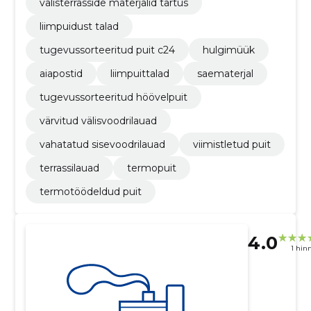
välisterrasside materjalid tartus
liimpuidust talad
tugevussorteeritud puit c24
hulgimüük
aiapostid
liimpuittalad
saematerjal
tugevussorteeritud höövelpuit
värvitud välisvoodrilauad
vahatatud sisevoodrilauad
viimistletud puit
terrassilauad
termopuit
termotöödeldud puit
4.0
1 hin