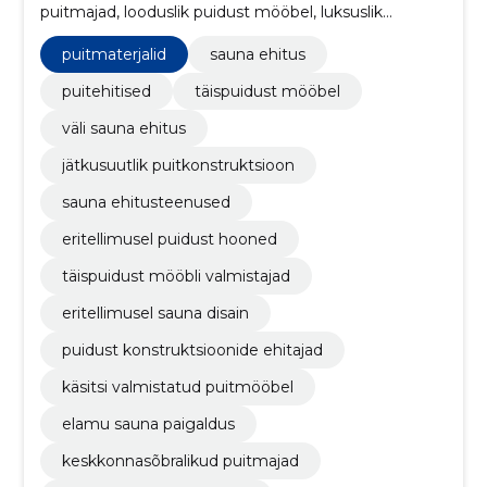
puitmajad, looduslik puidust mööbel, luksuslik
puitmööbel, eritellimusel sauna ehitajad, puidust
ehitusettevõtjad, puitmaterjalid, puitkonstruktsioonid,
puitmaterjalid
sauna ehitus
Mööbel, eritellimusmööbel
puitehitised
täispuidust mööbel
väli sauna ehitus
jätkusuutlik puitkonstruktsioon
sauna ehitusteenused
eritellimusel puidust hooned
täispuidust mööbli valmistajad
eritellimusel sauna disain
puidust konstruktsioonide ehitajad
käsitsi valmistatud puitmööbel
elamu sauna paigaldus
keskkonnasõbralikud puitmajad