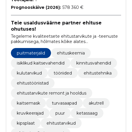
Prognooskäive (2026):
578 360 €
Teie usaldusväärne partner ehituse
ohutuses!
Tegeleme kvaliteetsete ehitustarvikute ja -teenuste
pakkumisega, hõlmates kõike alates
professionaalsetest tööriistadest kuni hoolduse ja
remondini.
puitmaterjalid
ehituskeemia
isiklikud kaitsevahendid
kinnitusvahendid
kulutarvikud
tööriided
ehitustehnika
ehitustööriistad
ehitustarvikute remont ja hooldus
kaitsemask
turvasaapad
akutrell
kruvikeerajad
puur
ketassaag
kipsplaat
ehitustarvikud