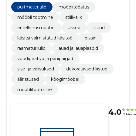
käsitöö, puitmaterjalid, disain, raamaturiiulid
puitmaterjalid
mööblitööstus
mööbli tootmine
stiilivalik
eritellimusmööbel
uksed
liistud
käsitsi valmistatud käsitöö
disain
raamaturiiulid
lauad ja lauaplaadid
voodipeatsid ja panipaigad
sise- ja välisuksed
dekoratiivsed liistud
ääristused
köögimööbel
mööblitootmine
4.0
2 hinna