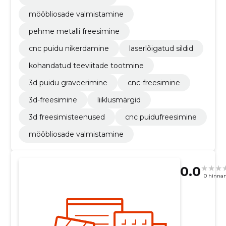
mööbliosade valmistamine
pehme metalli freesimine
cnc puidu nikerdamine
laserlõigatud sildid
kohandatud teeviitade tootmine
3d puidu graveerimine
cnc-freesimine
3d-freesimine
liiklusmärgid
3d freesimisteenused
cnc puidufreesimine
mööbliosade valmistamine
0.0
0 hinna