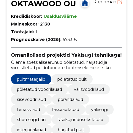
OKTAWOOD OÜ
Raplamaa
Krediidiskoor:
Usaldusväärne
Maineskoor:
2130
Töötajaid:
1
Prognooskäive (2026):
5733 €
Omanäolised projektid Yakisugi tehnikaga!
Oleme spetsialiseerunud põletatud, harjatud ja
viimistletud puidutoodete tootmisele nii sise- kui
välisrakenduste jaoks.
puitmaterjalid
põletatud puit
põletatud voodrilauad
välisvoodrilaud
sisevoodrilaud
põrandalaud
terrassilaud
fassaadilauad
yakisugi
shou sugi ban
sisekujunduseks lauad
interjöörilauad
harjatud puit