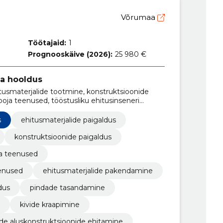
Võrumaa
Töötajaid:
1
Prognooskäive (2026):
25 980 €
ja hooldus
itusmaterjalide tootmine, konstruktsioonide
ooja teenused, tööstusliku ehitusinseneri
akendamine, vihmaveesüsteemide paigaldus,
ööd
s
ehitusmaterjalide paigaldus
konstruktsioonide paigaldus
a teenused
eenused
ehitusmaterjalide pakendamine
dus
pindade tasandamine
kivide kraapimine
ide aluskonstruktsioonide ehitamine