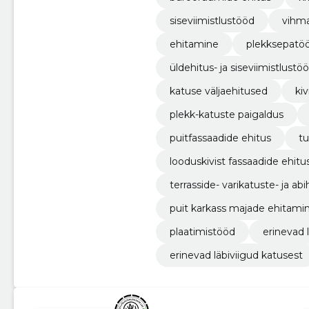
siseviimistlustööd
vihma
ehitamine
plekksepatö
üldehitus- ja siseviimistlustö
katuse väljaehitused
ki
plekk-katuste paigaldus
puitfassaadide ehitus
tu
looduskivist fassaadide ehitu
terrasside- varikatuste- ja a
puit karkass majade ehitami
plaatimistööd
erinevad li
erinevad läbiviigud katusest