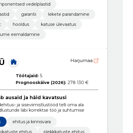
ponentsed vedelplastid
stid
garantii
lekete parandamine
t
hooldus
katuse ülevaatus
lume eemaldamine
Ü
Harjumaa
Töötajaid:
5
Prognooskäive (2026):
278 130 €
ab ausaid ja häid kavatsusi
ehitus– ja siseviimistlustööd telli oma ala
indlustunde läbi korrektse töö ja suhtumise
s
ehitus ja kinnisvara
vikatuste ehitus
plekkkatuste ehitus