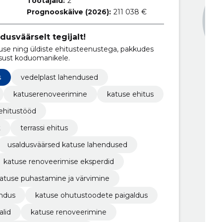
Töötajaid:
2
Prognooskäive (2026):
211 038 €
dusväärselt tegijalt!
se ning üldiste ehitusteenustega, pakkudes
lisust koduomanikele.
s
vedelplast lahendused
katuserenoveerimine
katuse ehitus
 ehitustööd
t
terrassi ehitus
usaldusväärsed katuse lahendused
katuse renoveerimise eksperdid
atuse puhastamine ja värvimine
andus
katuse ohutustoodete paigaldus
alid
katuse renoveerimine