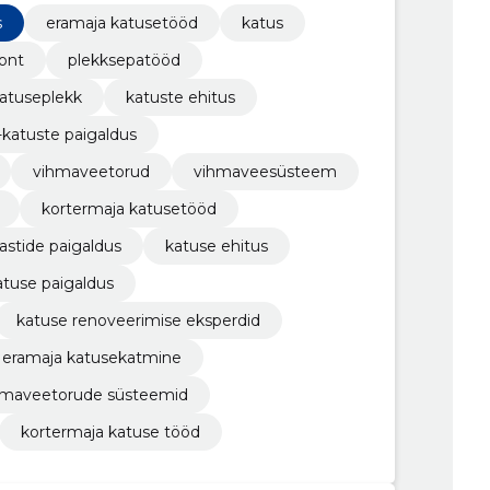
s
eramaja katusetööd
katus
ont
plekksepatööd
atuseplekk
katuste ehitus
-katuste paigaldus
vihmaveetorud
vihmaveesüsteem
kortermaja katusetööd
astide paigaldus
katuse ehitus
atuse paigaldus
katuse renoveerimise eksperdid
eramaja katusekatmine
hmaveetorude süsteemid
kortermaja katuse tööd