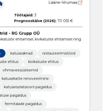
Lääne-Virumaa
Töötajaid:
3
Prognooskäive (2026):
70 055 €
strid - RG Grupp OÜ
kkatuste ehitamisel, kivikatuste ehitamisel ning
s
katuseaknad
restaureerimistööd
uste ehitus
kivikatuste ehitus
vihmaveesüsteemid
katusekatte renoveerimine
katuseisolatsiooni paigaldus
katuse paigaldus
fermitalade paigaldus