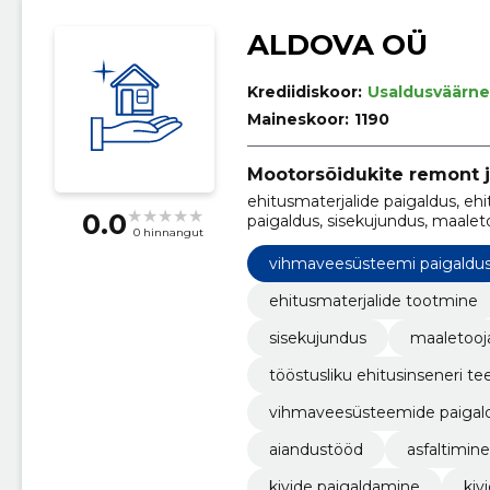
ALDOVA OÜ
Krediidiskoor:
Usaldusväärne
Maineskoor:
1190
Mootorsõidukite remont 
ehitusmaterjalide paigaldus, eh
0.0
paigaldus, sisekujundus, maalet
0 hinnangut
teenused, ehitusmaterjalide p
pindade tasandamine, aiandust
vihmaveesüsteemi paigaldu
ehitusmaterjalide tootmine
sisekujundus
maaletooj
tööstusliku ehitusinseneri t
vihmaveesüsteemide paigal
aiandustööd
asfaltimine
kivide paigaldamine
kiv