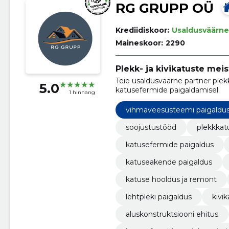
RG GRUPP OÜ
Krediidiskoor:
Usaldusväärne
Maineskoor:
2290
Plekk- ja kivikatuste mei
Teie usaldusväärne partner plek
5.0
katusefermide paigaldamisel.
1 hinnang
vihmaveesüsteemi paigaldu
soojustustööd
plekkkat
katusefermide paigaldus
katuseakende paigaldus
katuse hooldus ja remont
lehtpleki paigaldus
kivi
aluskonstruktsiooni ehitus