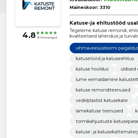
Maineskoor:
3310
Katuse-ja ehitustööd usal
Tegeleme katuse remondi, ehitu
4.8
kvaliteetseid lahendusi ja turva
8 hinnangut
vihmaveesüsteemi paigaldu
katusetööd ja katuseehitus
katuse hooldus
üldised
lume eemaldamine katustel
katuse remonditeenused
vedelplastist katusekate
lamekatuse teenused
k
tormikahjustuste katusepar
katuse- ja katusekattematerj