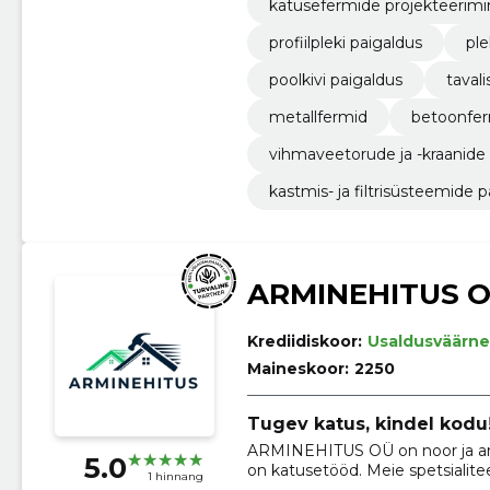
katusefermide projekteerimi
profiilpleki paigaldus
ple
poolkivi paigaldus
taval
metallfermid
betoonfe
vihmaveetorude ja -kraanide
kastmis- ja filtrisüsteemide 
ARMINEHITUS 
Krediidiskoor:
Usaldusväärne
Maineskoor:
2250
Tugev katus, kindel kodu
ARMINEHITUS OÜ on noor ja amb
5.0
on katusetööd. Meie spetsialit
1 hinnang