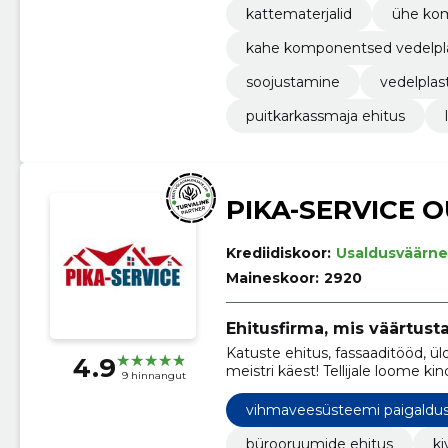
kattematerjalid
ühe kom
kahe komponentsed vedelpla
soojustamine
vedelplas
puitkarkassmaja ehitus
PIKA-SERVICE O
Krediidiskoor:
Usaldusväärne
Maineskoor:
2920
Ehitusfirma, mis väärtust
Katuste ehitus, fassaaditööd, üld
4.9
meistri käest! Tellijale loome k
9 hinnangut
vihmaveesüsteemi paigaldu
bürooruumide ehitus
ki