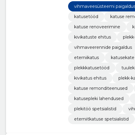
eterniit- ja kivikatuste lahendusi.
vihmaveesüsteemi paigaldu
katusetööd
katuse rem
katuse renoveerimine
k
kivikatuste ehitus
plekk
vihmaveerennide paigaldus
eterniikatus
katusekate
plekkkatusetööd
tuulek
kivikatus ehitus
plekk-k
katuse remonditeenused
katusepleki lahendused
plekitöö spetsialistid
vi
eterniitkatuse spetsialistid