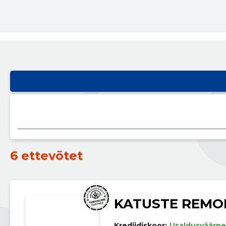
6 ettevõtet
KATUSTE REMO
Krediidiskoor:
Usaldusväärne