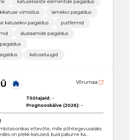
ne
katuseliseste elementide paigaldus
kikatuse viimistlus
lamekivi paigaldus
ise katusekivi paigaldus
puitfermid
rmid
alusraamide paigaldus
 paigaldus
paigaldus
katuseluugid
OÜ
Võrumaa
Töötajaid:
–
Prognooskäive (2026):
–
!
itsioonikas ettevõte, mille põhitegevusalaks
eediks on plekk-katused, kuid pakume ka