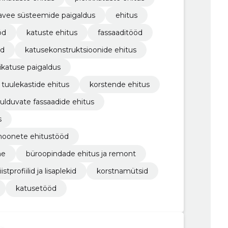
vee süsteemide paigaldus
ehitus
öd
katuste ehitus
fassaaditööd
öd
katusekonstruktsioonide ehitus
vikatuse paigaldus
tuulekastide ehitus
korstende ehitus
ulduvate fassaadide ehitus
s
bihoonete ehitustööd
ne
büroopindade ehitus ja remont
istprofiilid ja lisaplekid
korstnamütsid
katusetööd