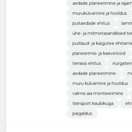
aedade planeerimine ja raja
murukülvamine ja hooldus
puitaedade ehitus
lamm
ühe- ja mitmetasandilised ter
puitlaud- ja käigutee ehitam
planeerimis- ja kaevetööd
terrassi ehitus
nurgaterr
aedade planeerimine
m
muru külvamine ja hooldus
valmis aia monteerimine
transport kaubikuga
ehi
paigaldus