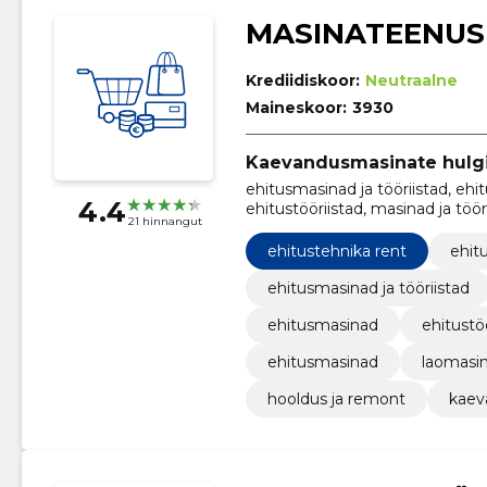
MASINATEENUS
Krediidiskoor:
Neutraalne
Maineskoor:
3930
Kaevandusmasinate hul
ehitusmasinad ja tööriistad, ehi
4.4
ehitustööriistad, masinad ja töö
21 hinnangut
ehitustehnika rent, ehitusmasi
ehitustehnika rent
ehitu
ehitusmasinad ja tööriistad
ehitusmasinad
ehitustö
ehitusmasinad
laomasi
hooldus ja remont
kaev