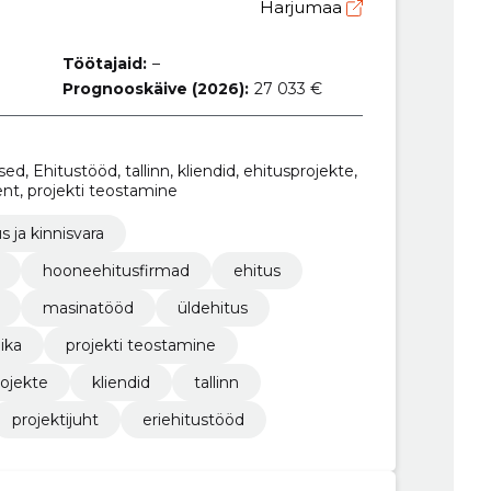
Harjumaa
Töötajaid:
–
Prognooskäive (2026):
27 033 €
ised, Ehitustööd, tallinn, kliendid, ehitusprojekte,
ent, projekti teostamine
s ja kinnisvara
hooneehitusfirmad
ehitus
masinatööd
üldehitus
ika
projekti teostamine
rojekte
kliendid
tallinn
projektijuht
eriehitustööd