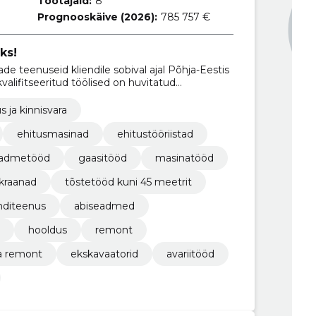
Töötajaid:
8
Prognooskäive (2026):
785 757 €
ks!
 teenuseid kliendile sobival ajal Põhja-Eestis
 kvalifitseeritud töölised on huvitatud
tamisest, mis on kooskõlas kõigi
s ja kinnisvara
ehitusmasinad
ehitustööriistad
admetööd
gaasitööd
masinatööd
kraanad
tõstetööd kuni 45 meetrit
nditeenus
abiseadmed
hooldus
remont
ja remont
ekskavaatorid
avariitööd