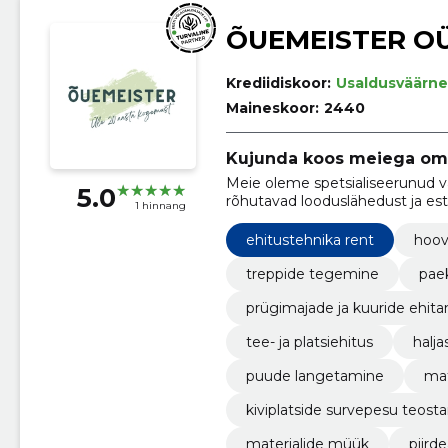
ÕUEMEISTER O
Krediidiskoor:
Usaldusväärne
Maineskoor:
2440
Kujunda koos meiega oma
Meie oleme spetsialiseerunud vä
5.0
rõhutavad looduslähedust ja est
1 hinnang
ruume, mis pakuvad rahulolu nin
ehitustehnika rent
hoov
treppide tegemine
pae
prügimajade ja kuuride ehit
tee- ja platsiehitus
halj
puude langetamine
mat
kiviplatside survepesu teost
materjalide müük
piird