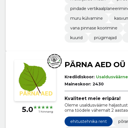
pindade vertikaalplaneerimin
muru külvamine
kasvum
vana pinnase koorimine
kuurid
prügimajad
PÄRNA AED OÜ
Krediidiskoor:
Usaldusväärne
Maineskoor:
2430
Kvaliteet meie eripära!
Oleme usaldusväärne haljastustöö
5.0
oma töödele vähemalt 2 aastase
1 hinnang
ehitustehnika rent
põra