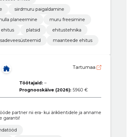
e
siirdmuru paigaldamine
ulla planeermine
muru freesimine
ehitus
platsid
ehitustehnika
sadeveesüsteemid
maanteede ehitus
Tartumaa
Töötajaid:
–
Prognooskäive (2026):
5960 €
de partner nii era- kui äriklientidele ja anname
 garantii!
ndatööd