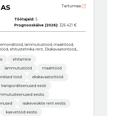
 AS
Tartumaa
Töötajaid:
5
Prognooskäive (2026):
326 421 €
a remonditööd, lammutustööd, maalritööd,
 tööd, ehitustehnika rent, Ekskavaatoritööd,
us
ehitamine
lammutustööd
maalritööd
hnilised tööd
ekskavaatoritööd
transporditeenused eesti
ammutusteenused eestis
eenused
raskeveokite rent eestis
kaevetööd eestis