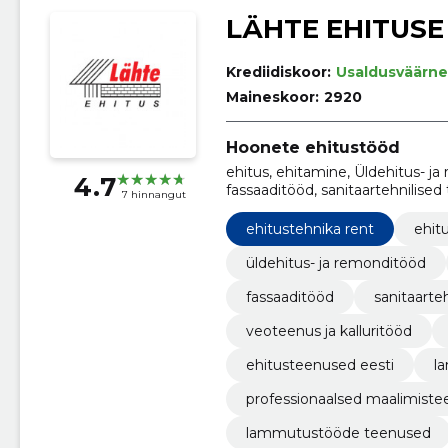
LÄHTE EHITUSE
Krediidiskoor:
Usaldusväärne
Maineskoor:
2920
Hoonete ehitustööd
ehitus, ehitamine, Üldehitus- j
4.7
fassaaditööd, sanitaartehnilised
7 hinnangut
Veoteenus ja Kalluritööd
ehitustehnika rent
ehit
üldehitus- ja remonditööd
fassaaditööd
sanitaarte
veoteenus ja kalluritööd
ehitusteenused eesti
l
professionaalsed maalimist
lammutustööde teenused