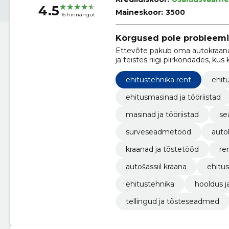
4.5
Maineskoor:
3500
6 hinnangut
Kõrgused pole probleemi
Ettevõte pakub oma autokraanade
ja teistes riigi piirkondades, kus
korrektsete montaažitööde teos
ohutusnõuetega
ehitustehnika rent
ehitu
ehitusmasinad ja tööriistad
masinad ja tööriistad
se
surveseadmetööd
auto
kraanad ja tõstetööd
re
autošassiil kraana
ehitus
ehitustehnika
hooldus 
tellingud ja tõsteseadmed