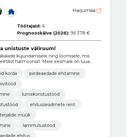
Ü
Harjumaa
Töötajaid:
6
Prognooskäive (2026):
96 378 €
 unistuste väliruum!
lialade kujundamisele ning loomisele, mis
eetilist harmooniat. Meie eesmärk on luua
g positiivset mõju keskkonnale.
id korda
piirdeaedade ehitamine
kivitööd
amine
lumekoristustööd
astustööd
ehitusseadmete rent
erjalide müük
amine
lammutustööd
eaedade ehitus