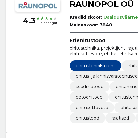
RAUNOPOL OÜ
Krediidiskoor:
Usaldusväärne
4.3
8 hinnangut
Maineskoor:
3840
Eriehitustööd
ehitustehnika, projektijuht, rajat
ehitusettevõte, ehitustehnika r
ehitustehnika rent
ehitu
ehitus- ja kinnisvarateenused
seadmetööd
ehitamine
betoonitööd
ehitustehn
ehitusettevõte
ehitusp
ehitustööd
rajatised