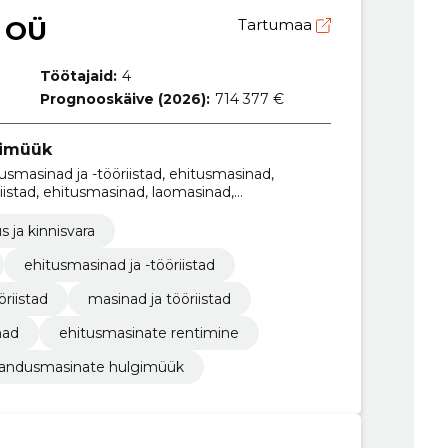
 OÜ
Tartumaa
Töötajaid:
4
Prognooskäive (2026):
714 377 €
gimüük
tusmasinad ja -tööriistad, ehitusmasinad,
riistad, ehitusmasinad, laomasinad,
nate rentimine, Hooldus ja remont
s ja kinnisvara
ehitusmasinad ja -tööriistad
öriistad
masinad ja tööriistad
nad
ehitusmasinate rentimine
andusmasinate hulgimüük