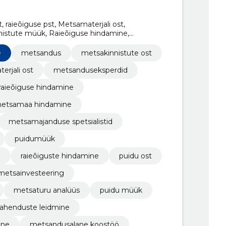
 raieõiguse pst, Metsamaterjali ost,
istute müük, Raieõiguse hindamine,
enused, metsandusalane nõustamine
e
metsandus
metsakinnistute ost
erjali ost
metsanduseksperdid
raieõiguse hindamine
etsamaa hindamine
metsamajanduse spetsialistid
puidumüük
g
raieõiguste hindamine
puidu ost
metsainvesteering
metsaturu analüüs
puidu müük
lahenduste leidmine
ine
metsandusalane koostöö