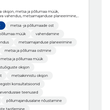
a oksjon, metsa ja põllumaa müük,
vara vahendus, metsamajanduse planeerimine,
a ja põllumaa ostmine, metsaoksjoni teenused
e
metsa -ja põllumaade ost
 põllumaa müük
vahendamine
endus
metsamajanduse planeerimine
metsa ja põllumaa ostmine
metsa ja põllumaa müük
stuõiguste oksjon
t
metsakinnistu oksjon
egistri konsultatsioonid
arvendusraie teenused
põllumajandusalane nõustamine
uste taotlemine