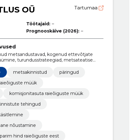
TLUS OÜ
Tartumaa
Töötajaid:
–
Prognooskäive (2026):
–
evused
tlikud metsandustavad, kogenud ettevõtjate
ümine, turundusstrateegiad, metsateatise
nõustamine, registreeritud kinnisasja müük,
ujundus
e
metsakinnistud
päringud
 raieõiguste müük
komisjonitasuta raieõiguste müük
innistute tehingud
äsitlemine
lane nõustamine
parim hind raieõiguste eest