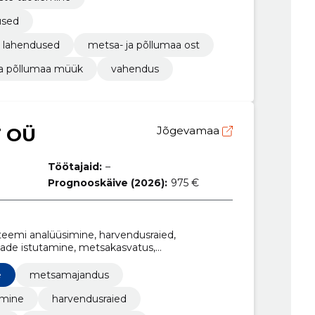
used
d lahendused
metsa- ja põllumaa ost
ja põllumaa müük
vahendus
T OÜ
Jõgevamaa
Töötajaid:
–
Prognooskäive (2026):
975 €
emi analüüsimine, harvendusraied,
ade istutamine, metsakasvatus,
öd, puude kasvu jälgimine
e
metsamajandus
imine
harvendusraied