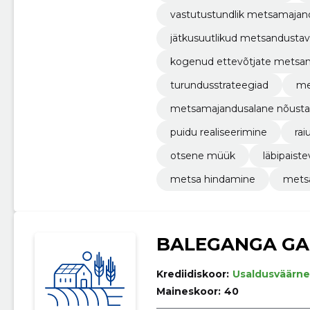
vastutustundlik metsamaja
jätkusuutlikud metsandusta
kogenud ettevõtjate metsa
turundusstrateegiad
me
metsamajandusalane nõust
puidu realiseerimine
ra
otsene müük
läbipaist
metsa hindamine
mets
BALEGANGA GA
Krediidiskoor:
Usaldusväärne
Maineskoor:
40