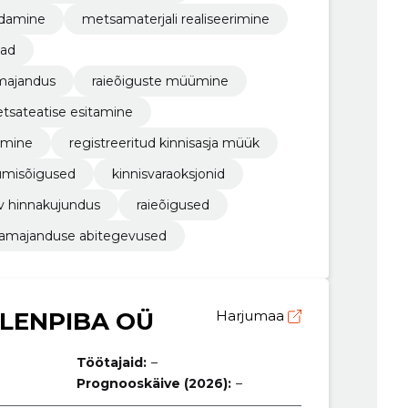
ndamine
metsamaterjali realiseerimine
vad
majandus
raieõiguste müümine
tsateatise esitamine
amine
registreeritud kinnisasja müük
iumisõigused
kinnisvaraoksjonid
ev hinnakujundus
raieõigused
amajanduse abitegevused
LENPIBA OÜ
Harjumaa
Töötajaid:
–
Prognooskäive (2026):
–