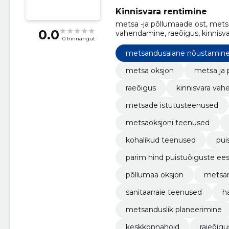
Kinnisvara rentimine
metsa -ja põllumaade ost, mets
0.0
vahendamine, raeõigus, kinnis
0 hinnangut
metsade istutusteenused, mets
metsandusalane nõustamin
metsa oksjon
metsa ja
raeõigus
kinnisvara vah
metsade istutusteenused
metsaoksjoni teenused
kohalikud teenused
pui
parim hind puistuõiguste ees
põllumaa oksjon
metsar
sanitaarraie teenused
h
metsanduslik planeerimine
keskkonnahoid
raieõig