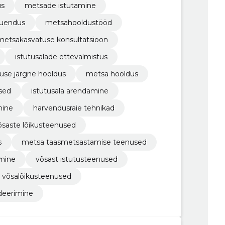
us
metsade istutamine
uendus
metsahooldustööd
metsakasvatuse konsultatsioon
istutusalade ettevalmistus
kuse järgne hooldus
metsa hooldus
sed
istutusala arendamine
mine
harvendusraie tehnikad
saste lõikusteenused
s
metsa taasmetsastamise teenused
amine
võsast istutusteenused
võsalõikusteenused
ideerimine