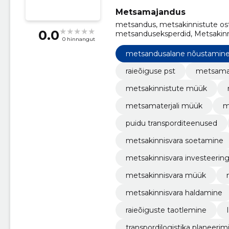
Metsamajandus
metsandus, metsakinnistute ost,
0.0
metsanduseksperdid, Metsakinn
0 hinnangut
Metsamaterjali müük, metsate
metsandusalane nõustamin
raieõiguse pst
metsamat
metsakinnistute müük
metsamaterjali müük
m
puidu transporditeenused
metsakinnisvara soetamine
metsakinnisvara investeerin
metsakinnisvara müük
metsakinnisvara haldamine
raieõiguste taotlemine
transpordilogistika planeerim