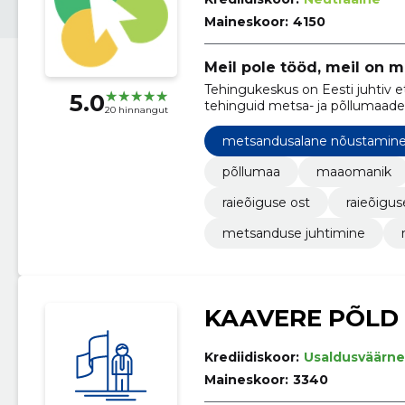
Maineskoor:
4150
Meil pole tööd, meil on m
Tehingukeskus on Eesti juhtiv e
5.0
tehinguid metsa- ja põllumaad
20 hinnangut
ning raieõiguse tehinguid.
metsandusalane nõustamin
põllumaa
maaomanik
raieõiguse ost
raieõigu
metsanduse juhtimine
KAAVERE PÕLD
Krediidiskoor:
Usaldusväärne
Maineskoor:
3340