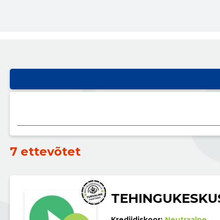
7 ettevõtet
TEHINGUKESKU
Krediidiskoor:
Neutraalne