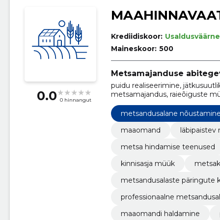
MAAHINNAVAA
Krediidiskoor:
Usaldusväärne
Maineskoor:
500
Metsamajanduse abiteg
puidu realiseerimine, jätkusuu
0.0
metsamajandus, raieõiguste mü
0 hinnangut
esitamine, metsamajandusalane 
raieõigused, läbipaistev hinnak
metsandusalane nõustamin
maaomand
läbipaistev
metsa hindamise teenused
kinnisasja müük
metsak
metsandusalaste päringute k
professionaalne metsandusa
maaomandi haldamine