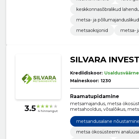
keskkonnasõbralikud lahend
metsa- ja põllumajandusliku
metsaoksjonid
metsa- 
SILVARA INVES
Krediidiskoor:
Usaldusväärne
Maineskoor:
1230
Raamatupidamine
metsamajandus, metsa ökosüste
3.5
metsahooldus, võsalõikus, mets
4 hinnangut
metsauuendus, metsahooldustö
metsandusalane nõustamin
metsa ökosüsteemi analüüs