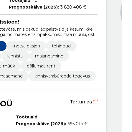
Töötajaid:
12
Prognooskäive (2026):
3 828 408 €
issioon!
ttevõte, mis pakub läbipaistvaid ja kasumlikke
ega, hõlmates enampakkumisi, maa müüki, ostu
e
metsa oksjon
tehingud
kinnistu
majandamine
se müük
põllumaa rent
maaomand
kinnisvarabüroode tegevus
 OÜ
Tartumaa
Töötajaid:
–
Prognooskäive (2026):
695 014 €