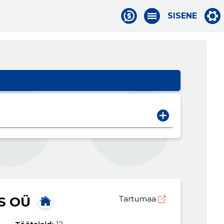
SISENE
S OÜ
Tartumaa