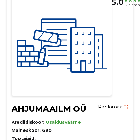
5.0
2 hinna
AHJUMAAILM OÜ
Raplamaa
Krediidiskoor:
Usaldusväärne
Maineskoor:
690
Töötajaid:
1