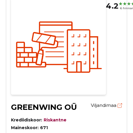
4.2
6 hinna
GREENWING OÜ
Viljandimaa
Krediidiskoor:
Riskantne
Maineskoor:
671