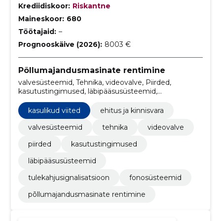
Krediidiskoor:
Riskantne
Maineskoor:
680
Töötajaid:
–
Prognooskäive (2026):
8003 €
Põllumajandusmasinate rentimine
valvesüsteemid, Tehnika, videovalve, Piirded,
kasutustingimused, läbipääsusüsteemid,
Tulekahjusignalisatsioon, kasulikud viited,
fonosüsteemid, ehitus ja kinnisvara
kasulikud viited
ehitus ja kinnisvara
valvesüsteemid
tehnika
videovalve
piirded
kasutustingimused
läbipääsusüsteemid
tulekahjusignalisatsioon
fonosüsteemid
põllumajandusmasinate rentimine