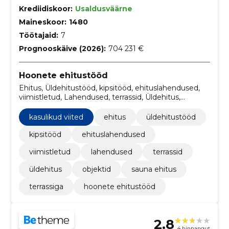
Krediidiskoor:
Usaldusväärne
Maineskoor:
1480
Töötajaid:
7
Prognooskäive (2026):
704 231 €
Hoonete ehitustööd
Ehitus, Üldehitustööd, kipsitööd, ehituslahendused,
viimistletud, Lahendused, terrassid, Üldehitus,
objektid, sauna ehitus
kasulikud viited
ehitus
üldehitustööd
kipsitööd
ehituslahendused
viimistletud
lahendused
terrassid
üldehitus
objektid
sauna ehitus
terrassiga
hoonete ehitustööd
2.8
4 hinnangut