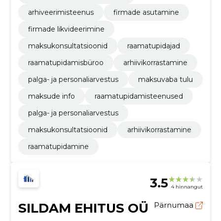
arhiveerimisteenus
firmade asutamine
firmade likvideerimine
maksukonsultatsioonid
raamatupidajad
raamatupidamisbüroo
arhiivikorrastamine
palga- ja personaliarvestus
maksuvaba tulu
maksude info
raamatupidamisteenused
palga- ja personaliarvestus
maksukonsultatsioonid
arhiivikorrastamine
raamatupidamine
3.5
4 hinnangut
SILDAM EHITUS OÜ
Pärnumaa