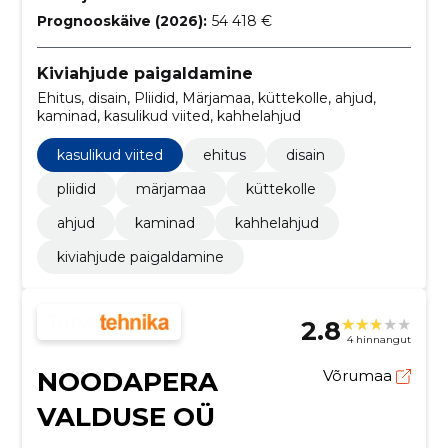
Prognooskäive (2026):
54 418 €
Kiviahjude paigaldamine
Ehitus, disain, Pliidid, Märjamaa, küttekolle, ahjud,
kaminad, kasulikud viited, kahhelahjud
kasulikud viited
ehitus
disain
pliidid
märjamaa
küttekolle
ahjud
kaminad
kahhelahjud
kiviahjude paigaldamine
2.8
4 hinnangut
NOODAPERA
Võrumaa
VALDUSE OÜ