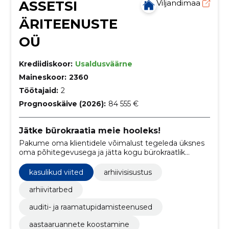
ASSETSI
Viljandimaa
ÄRITEENUSTE
OÜ
Krediidiskoor:
Usaldusväärne
Maineskoor:
2360
Töötajaid:
2
Prognooskäive (2026):
84 555 €
Jätke bürokraatia meie hooleks!
Pakume oma klientidele võimalust tegeleda üksnes
oma põhitegevusega ja jätta kogu bürokraatlik
asjaajamine ja paberimajandus meie hooleks.
kasulikud viited
arhiivisisustus
arhiivitarbed
auditi- ja raamatupidamisteenused
aastaaruannete koostamine