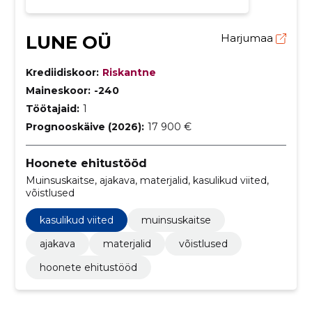
LUNE OÜ
Harjumaa
Krediidiskoor:
Riskantne
Maineskoor:
-240
Töötajaid:
1
Prognooskäive (2026):
17 900 €
Hoonete ehitustööd
Muinsuskaitse, ajakava, materjalid, kasulikud viited,
võistlused
kasulikud viited
muinsuskaitse
ajakava
materjalid
võistlused
hoonete ehitustööd