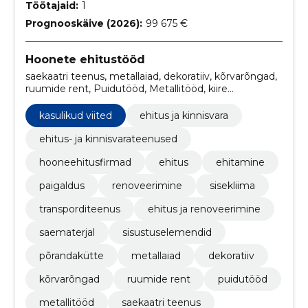
Töötajaid:
1
Prognooskäive (2026):
99 675 €
Hoonete ehitustööd
saekaatri teenus, metallaiad, dekoratiiv, kõrvarõngad,
ruumide rent, Puidutööd, Metallitööd, kiire
kohaletoimetamine, lõikelauad, kujundused
kasulikud viited
ehitus ja kinnisvara
ehitus- ja kinnisvarateenused
hooneehitusfirmad
ehitus
ehitamine
paigaldus
renoveerimine
sisekliima
transporditeenus
ehitus ja renoveerimine
saematerjal
sisustuselemendid
põrandakütte
metallaiad
dekoratiiv
kõrvarõngad
ruumide rent
puidutööd
metallitööd
saekaatri teenus