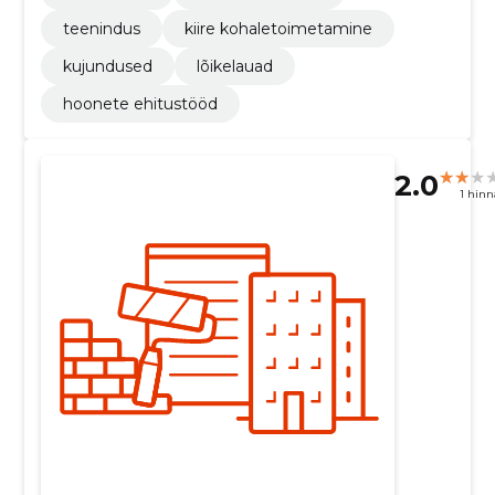
teenindus
kiire kohaletoimetamine
kujundused
lõikelauad
hoonete ehitustööd
2.0
1 hin