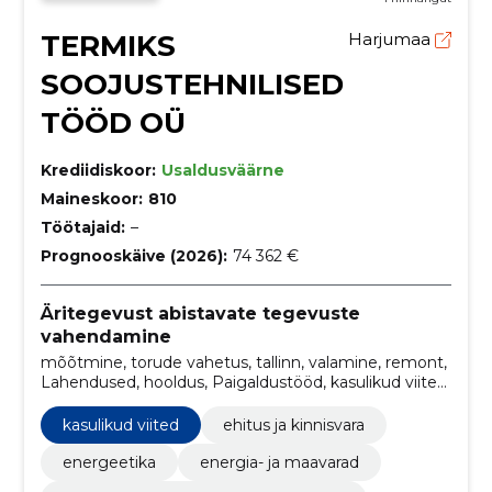
TERMIKS
Harjumaa
SOOJUSTEHNILISED
TÖÖD OÜ
Krediidiskoor:
Usaldusväärne
Maineskoor:
810
Töötajaid:
–
Prognooskäive (2026):
74 362 €
Äritegevust abistavate tegevuste
vahendamine
mõõtmine, torude vahetus, tallinn, valamine, remont,
Lahendused, hooldus, Paigaldustööd, kasulikud viited,
lisaseadmed
kasulikud viited
ehitus ja kinnisvara
energeetika
energia- ja maavarad