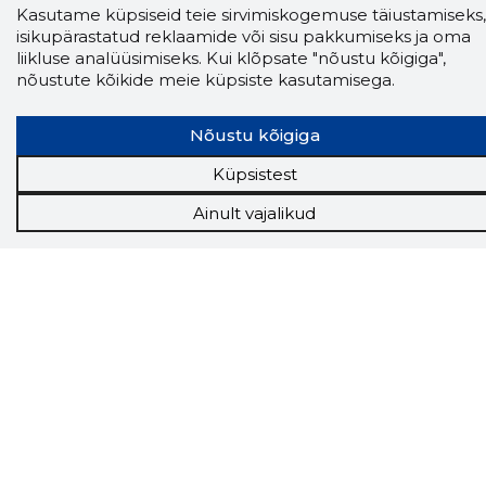
Storybook
Kasutame küpsiseid teie sirvimiskogemuse täiustamiseks,
Chrome laiendus
isikupärastatud reklaamide või sisu pakkumiseks ja oma
liikluse analüüsimiseks. Kui klõpsate "nõustu kõigiga",
nõustute kõikide meie küpsiste kasutamisega.
Storybooki laiendus ütleb Sulle, mis firma
veebilehel Sa parajasti viibid ja kui usaldusväärne
see firma täna on.
LAADI LAIENDUS ALLA
Nõustu kõigiga
Küpsistest
Ainult vajalikud
Näed helistaja tausta!
Storybooki Äpp toob
Sinuni
OTSEKONTAKTID
400 000 Eesti
ettevõtte ja isikute kohta (juhid, ametnikud).
Andmed on rikastatud maksevõime ja
finantsinfoga.
Tööriistad
Sooduspakkumised
Hanked
Tööturg