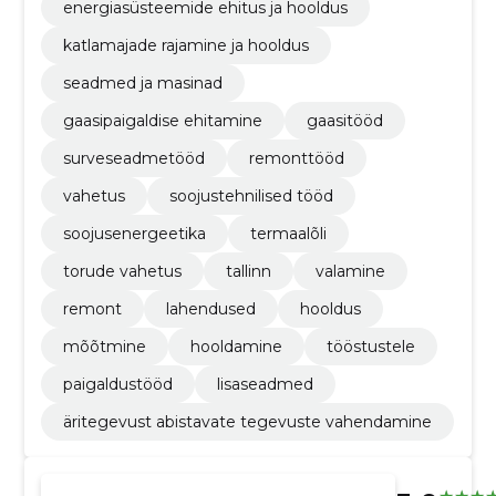
energiasüsteemide ehitus ja hooldus
katlamajade rajamine ja hooldus
seadmed ja masinad
gaasipaigaldise ehitamine
gaasitööd
surveseadmetööd
remonttööd
vahetus
soojustehnilised tööd
soojusenergeetika
termaalõli
torude vahetus
tallinn
valamine
remont
lahendused
hooldus
mõõtmine
hooldamine
tööstustele
paigaldustööd
lisaseadmed
äritegevust abistavate tegevuste vahendamine